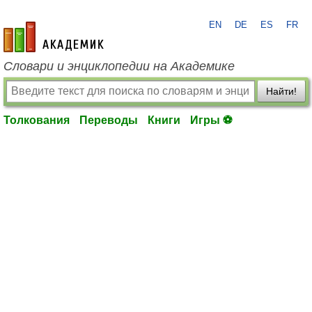
EN
DE
ES
FR
academic.ru
Словари и энциклопедии на Академике
Найти!
Толкования
Переводы
Книги
Игры ⚽