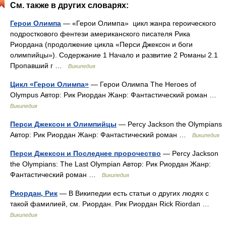
См. также в других словарях:
Герои Олимпа
— «Герои Олимпа» цикл жанра героического
подросткового фентези американского писателя Рика
Риордана (продолжение цикла «Перси Джексон и боги
олимпийцы»). Содержание 1 Начало и развитие 2 Романы 2.1
Пропавший г …
Википедия
Цикл «Герои Олимпа»
— Герои Олимпа The Heroes of
Olympus Автор: Рик Риордан Жанр: Фантастический роман …
Википедия
Перси Джексон и Олимпийцы
— Percy Jackson the Olympians
Автор: Рик Риордан Жанр: Фантастический роман …
Википедия
Перси Джексон и Последнее пророчество
— Percy Jackson
the Olympians: The Last Olympian Автор: Рик Риордан Жанр:
Фантастический роман …
Википедия
Риордан, Рик
— В Википедии есть статьи о других людях с
такой фамилией, см. Риордан. Рик Риордан Rick Riordan …
Википедия