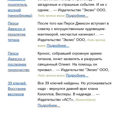
похититель
загадочные и страшные события. И не с
молний
одним… — Издательство "Эксмо" ООО,
(кинообложка)
Подробнее...
Люди против магов
Перси
После того как Перси Джексон вступает в
Джексон и
схватку с могущественным чудовищем-
проклятие
мантикорой, несчастья начинают… —
титана
Издательство "Эксмо" ООО,
Люди против
Подробнее...
магов
Перси
Кронос, собравший огромную армию
Джексон и
титанов, хочет захватить и разрушить
последнее
священный Олимп. На помощь он
пророчество
призвал… — Издательство "Эксмо" ООО,
Подробнее...
Люди против магов
39 ключей.
Все 39 ключей найдены. Но успокаиваться
Восстание
надо - вернулся давний враг клана
весперов
Кэхиллов, Весперы. В надежде… —
Издательство «АСТ»,
39ключей(best)
Подробнее...