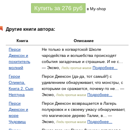
Купить за
276
руб
в My-shop
Другие книги автора:
Книга
Описание
Перси
Не только в хогвартской Школе
Джексон и
чародейства и волшебства происходят
похититель
события загадочные и страшные. И не с…
молний
— Эксмо,
Подробнее...
Люди против магов
Герои
Перси Джексон (да-да, тот самый!) с
Олимпа.
удивлением обнаруживает, что монстры, с
Книга 2. Сын
которыми он сражается, почему-то не… —
Нептуна
Эксмо,
Подробнее...
Люди против магов
Перси
Перси Джексон возвращается в Лагерь
Джексон и
полукровок и к своему ужасу обнаруживает,
море
что магическое дерево Талии, в… —
Чудовищ
Эксмо,
Подробнее...
Люди против магов