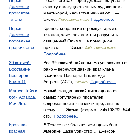
Перси
После того как Перси Джексон вступает в
Джексон и
схватку с могущественным чудовищем-
проклятие
мантикорой, несчастья начинают… —
титана
Эксмо,
Подробнее...
Люди против магов
Перси
Кронос, собравший огромную армию
Джексон и
титанов, хочет захватить и разрушить
последнее
священный Олимп. На помощь он
пророчество
призвал… — Эксмо,
Люди против магов
Подробнее...
39 ключей.
Все 39 ключей найдены. Но успокаиваться
Восстание
рано – вернулся давний враг клана
Весперов.
Кэхиллов, Весперы. В надежде… —
Книга 11
Астрель (АСТ),
Подробнее...
39ключей
Магнус Чейз и
Новый скандинавский цикл одного из
боги Асгарда.
самых популярных писателей
Меч Лета
современности, чьи книги проданы по
всему… — Эксмо, (формат: 84x108/32, 544
стр.)
Подробнее...
Кроваво-
В Техасе все больше, чем где-либо в
красная
Америке. Даже убийство…. Джексон