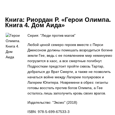
Книга:
Риордан Р. «Герои Олимпа.
Книга 4. Дом Аида»
Серия: "Люди против магов"
Любой ценой семеро героев вместе с Перси
Джексоном должны помешать возродиться богине
земли Гее, ведь с ее появлением мир неминуемо
погрузится в хаос, а все смертные погибнут.
Подросткам предстоит пройти сквозь Тартар,
добраться до Врат Смерти, а также не позволить
начаться войне между Лагерем полукровок и
Лагерем Юпитера. Новремени в обрез: гиганты
готовы восстать против богов Олимпа, а Гее
осталось лишь заполучить кровь своих врагов.
Издательство: "Эксмо"
(2018)
ISBN: 978-5-699-67533-3