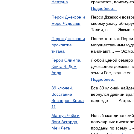
Нептуна
сражается, почему-т
Подробнее...
Перси Джексон и
Перси Джексон возвра
море Чудовищ
своему ужасу обнаруж
Талии, в… — Эксмо,
Перси Джексон и
После того как Перси 
проклятие
могущественным чуд
титана
начинают… — Эксмо
Герои Олимпа.
Любой ценой семеро 
Книга 4. Дом
Джексоном должны по
Аида
земли Гее, ведь с е
Подробнее...
39 ключей.
Все 39 ключей найден
Восстание
вернулся давний враг
Весперов. Книга
надежде… — Астрель
11
Магнус Чейз и
Новый скандинавский
боги Асгарда.
популярных писателе
Меч Лета
проданы по всему… —