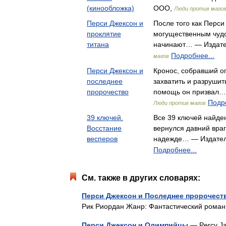
(кинообложка)
ООО,
Люди против маго
Перси Джексон и
После того как Перси 
проклятие
могущественным чуд
титана
начинают… — Издате
Подробнее...
магов
Перси Джексон и
Кронос, собравший о
последнее
захватить и разруши
пророчество
помощь он призвал…
Подро
Люди против магов
39 ключей.
Все 39 ключей найден
Восстание
вернулся давний враг
весперов
надежде… — Издател
Подробнее...
См. также в других словарях:
Перси Джексон и Последнее пророчест
Рик Риордан Жанр: Фантастический ром
Перси Джексон и Олимпийцы
— Percy Ja