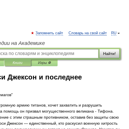
Запомнить сайт
Словарь на свой сайт
RU
едии на Академике
Найти!
Книги
Игры ⚽
си Джексон и последнее
 магов"
громную армию титанов, хочет захватить и разрушить
 помощь он призвал могущественного великана - Тифона.
жение с этим страшным противником, оставив без защиты свою
ерси Джексон — единственный, кто раскусил военную хитрость