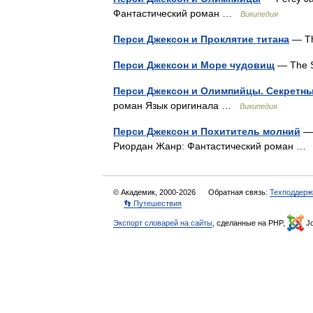
Фантастический роман …
Википедия
Перси Джексон и Проклятие титана
— Th
Перси Джексон и Море чудовищ
— The 
Перси Джексон и Олимпийцы. Секретн
роман Язык оригинала …
Википедия
Перси Джексон и Похититель молний
— 
Риордан Жанр: Фантастический роман 
© Академик, 2000-2026
Обратная связь:
Техподдерж
👣 Путешествия
Экспорт словарей на сайты
, сделанные на PHP,
Jo