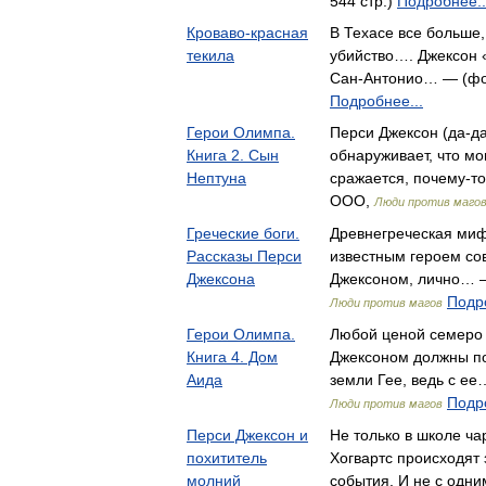
544 стр.)
Подробнее..
Кроваво-красная
В Техасе все больше,
текила
убийство…. Джексон 
Сан-Антонио… — (фор
Подробнее...
Герои Олимпа.
Перси Джексон (да-да
Книга 2. Сын
обнаруживает, что мо
Нептуна
сражается, почему-т
ООО,
Люди против маго
Греческие боги.
Древнегреческая миф
Рассказы Перси
известным героем со
Джексона
Джексоном, лично… —
Подро
Люди против магов
Герои Олимпа.
Любой ценой семеро 
Книга 4. Дом
Джексоном должны по
Аида
земли Гее, ведь с е
Подро
Люди против магов
Перси Джексон и
Не только в школе ча
похититель
Хогвартс происходят
молний
события. И не с одн