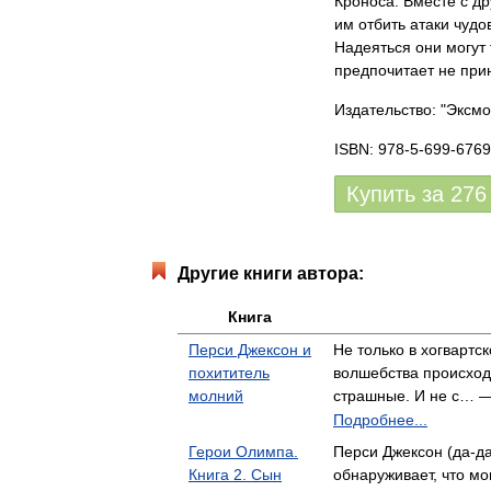
Кроноса. Вместе с д
им отбить атаки чуд
Надеяться они могут 
предпочитает не прин
Издательство: "Эксмо
ISBN: 978-5-699-6769
Купить за
276
Другие книги автора:
Книга
Перси Джексон и
Не только в хогвартс
похититель
волшебства происход
молний
страшные. И не с… 
Подробнее...
Герои Олимпа.
Перси Джексон (да-да
Книга 2. Сын
обнаруживает, что мо