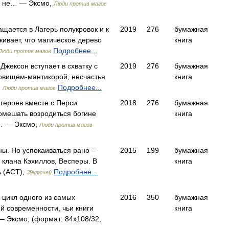
о не… — Эксмо,
Люди против магов
щается в Лагерь полукровок и к
2019
276
бумажная
ивает, что магическое дерево
книга
Подробнее...
Люди против магов
Джексон вступает в схватку с
2019
276
бумажная
овищем-мантикорой, несчастья
книга
,
Подробнее...
Люди против магов
героев вместе с Перси
2018
276
бумажная
мешать возродиться богине
книга
е… — Эксмо,
Люди против магов
ы. Но успокаиваться рано –
2015
199
бумажная
 клана Кэхиллов, Весперы. В
книга
 (АСТ),
Подробнее...
39ключей
 цикл одного из самых
2016
350
бумажная
й современности, чьи книги
книга
 Эксмо, (формат: 84x108/32,