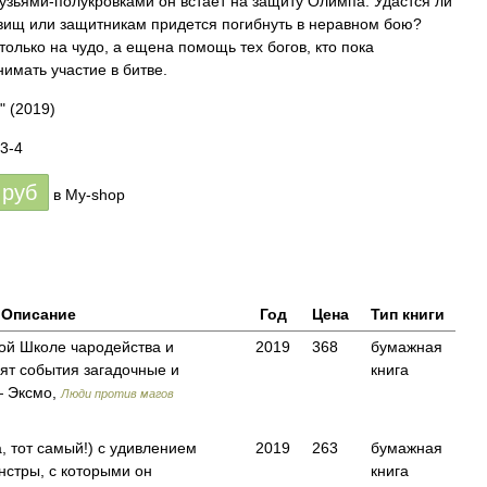
рузьями-полукровками он встает на защиту Олимпа. Удастся ли
овищ или защитникам придется погибнуть в неравном бою?
только на чудо, а ещена помощь тех богов, кто пока
имать участие в битве.
"
(2019)
3-4
руб
в My-shop
Описание
Год
Цена
Тип книги
кой Школе чародейства и
2019
368
бумажная
ят события загадочные и
книга
— Эксмо,
Люди против магов
, тот самый!) с удивлением
2019
263
бумажная
нстры, с которыми он
книга