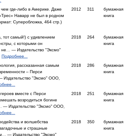
.
 чем где-либо в Америке. Даже
2012
311
бумажная
«Трес» Наварр не был в родном
книга
мат: Суперобложка, 464 стр.)
, тот самый!) с удивлением
2018
264
бумажная
нстры, с которыми он
книга
о не… — Издательство "Эксмо"
Подробнее...
в
ология, рассказанная самым
2018
286
бумажная
временности – Перси
книга
 Издательство "Эксмо" ООО,
бнее...
героев вместе с Перси
2018
251
бумажная
мешать возродиться богине
книга
е… — Издательство "Эксмо" ООО,
бнее...
родейства и волшебства
2018
350
бумажная
 загадочные и страшные
книга
им… — Издательство "Эксмо"