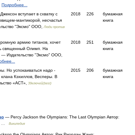
Подробнее...
в
Джексон вступает в схватку с
2018
226
бумажная
овищем-мантикорой, несчастья
книга
льство "Эксмо" ООО,
Люди против
громную армию титанов, хочет
2018
251
бумажная
ть священный Олимп. На
книга
 — Издательство "Эксмо" ООО,
бнее...
ы. Но успокаиваться надо -
2015
206
бумажная
 клана Кэхиллов, Весперы. В
книга
ьство «АСТ»,
39ключей(best)
во
— Percy Jackson the Olympians: The Last Olympian Автор:
ан …
Википедия
ckson the Olympians Автор: Рик Риордан Жанр: