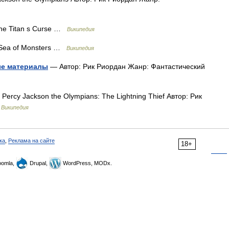
e Titan s Curse …
Википедия
Sea of Monsters …
Википедия
ые материалы
— Автор: Рик Риордан Жанр: Фантастический
Percy Jackson the Olympians: The Lightning Thief Автор: Рик
…
Википедия
ка
,
Реклама на сайте
18+
omla,
Drupal,
WordPress, MODx.