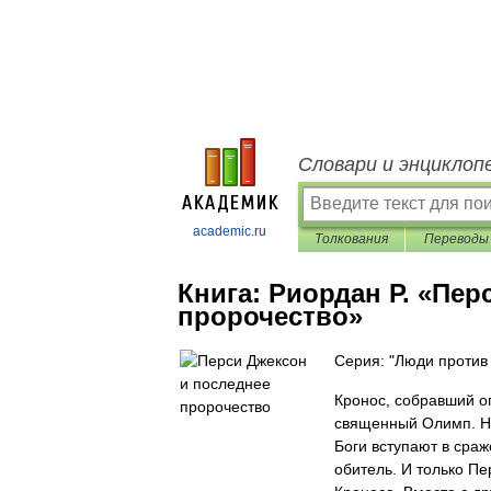
Словари и энциклоп
academic.ru
Толкования
Переводы
Книга:
Риордан Р. «Пер
пророчество»
Серия: "Люди против
Кронос, собравший о
священный Олимп. На
Боги вступают в сра
обитель. И только П