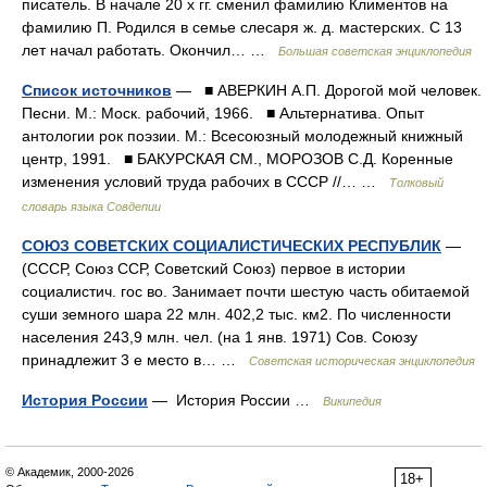
писатель. В начале 20 х гг. сменил фамилию Климентов на
фамилию П. Родился в семье слесаря ж. д. мастерских. С 13
лет начал работать. Окончил… …
Большая советская энциклопедия
Список источников
— ■ АВЕРКИН А.П. Дорогой мой человек.
Песни. М.: Моск. рабочий, 1966. ■ Альтернатива. Опыт
антологии рок поэзии. М.: Всесоюзный молодежный книжный
центр, 1991. ■ БАКУРСКАЯ СМ., МОРОЗОВ С.Д. Коренные
изменения условий труда рабочих в СССР //… …
Толковый
словарь языка Совдепии
СОЮЗ СОВЕТСКИХ СОЦИАЛИСТИЧЕСКИХ РЕСПУБЛИК
—
(СССР, Союз ССР, Советский Союз) первое в истории
социалистич. гос во. Занимает почти шестую часть обитаемой
суши земного шара 22 млн. 402,2 тыс. км2. По численности
населения 243,9 млн. чел. (на 1 янв. 1971) Сов. Союзу
принадлежит 3 е место в… …
Советская историческая энциклопедия
История России
— История России …
Википедия
© Академик, 2000-2026
18+