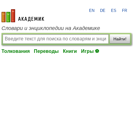
EN
DE
ES
FR
academic.ru
Словари и энциклопедии на Академике
Найти!
Толкования
Переводы
Книги
Игры ⚽