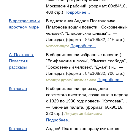
Московский рабочий, (формат: 60x84/16,
408 стр.)
Подробнее...
В прекрасном и
В однотомник Андрея Платоновича
яростном мире
Платонова вошли повести: "Сокровенный
человек", "Епифанские шлюзы"… —
Лениздат, (формат: 84x108/32, 416 стр.)
Подробнее...
Человек труда
А. Платонов.
В сборник вошли избранные повести (
Повести и
"Епифанские шлюзы", "Ямская слобода",
рассказы
"Сокровенный человек", "Джан" ) и… —
Лениздат, (формат: 84x108/32, 706 стр.)
Подробнее...
Мастера русской прозы XX века
Котлован
В сборник вошли произведения
советского писателя, созданные в период
с 1929 по 1936 год: повести "Котлован"…
— Книжная палата, (формат: 60x90/16,
320 стр.)
Популярная библиотека
Подробнее...
Котлован
Андрей Платонов по праву считается