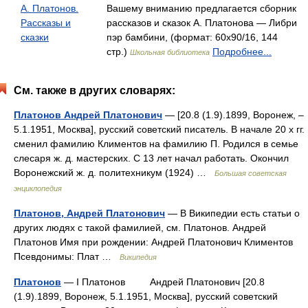
А. Платонов.
Вашему вниманию предлагается сборник
Рассказы и
рассказов и сказок А. Платонова — Либри
сказки
пэр бамбини, (формат: 60x90/16, 144
стр.)
Подробнее...
Школьная библиотека
См. также в других словарях:
Платонов Андрей Платонович
— [20.8 (1.9).1899, Воронеж, ‒
5.1.1951, Москва], русский советский писатель. В начале 20 х гг.
сменил фамилию Климентов на фамилию П. Родился в семье
слесаря ж. д. мастерских. С 13 лет начал работать. Окончил
Воронежский ж. д. политехникум (1924) …
Большая советская
энциклопедия
Платонов, Андрей Платонович
— В Википедии есть статьи о
других людях с такой фамилией, см. Платонов. Андрей
Платонов Имя при рождении: Андрей Платонович Климентов
Псевдонимы: Плат …
Википедия
Платонов
— I Платонов Андрей Платонович [20.8
(1.9).1899, Воронеж, 5.1.1951, Москва], русский советский