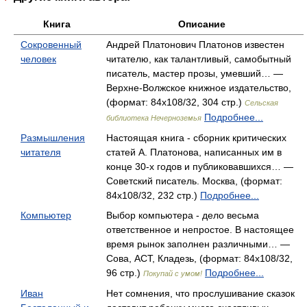
Книга
Описание
Сокровенный
Андрей Платонович Платонов известен
человек
читателю, как талантливый, самобытный
писатель, мастер прозы, умевший… —
Верхне-Волжское книжное издательство,
(формат: 84x108/32, 304 стр.)
Сельская
Подробнее...
библиотека Нечерноземья
Размышления
Настоящая книга - сборник критических
читателя
статей А. Платонова, написанных им в
конце 30-х годов и публиковавшихся… —
Советский писатель. Москва, (формат:
84x108/32, 232 стр.)
Подробнее...
Компьютер
Выбор компьютера - дело весьма
ответственное и непростое. В настоящее
время рынок заполнен различными… —
Сова, АСТ, Кладезь, (формат: 84x108/32,
96 стр.)
Подробнее...
Покупай с умом!
Иван
Нет сомнения, что прослушивание сказок