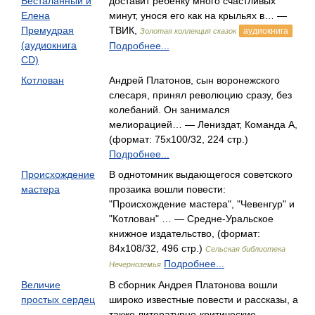
Бесталанный и
доставит ребенку много счастливых
Елена
минут, унося его как на крыльях в… —
Премудрая
ТВИК,
аудиокнига
Золотая коллекция сказок
(аудиокнига
Подробнее...
CD)
Котлован
Андрей Платонов, сын воронежского
слесаря, принял революцию сразу, без
колебаний. Он занимался
мелиорацией… — Лениздат, Команда А,
(формат: 75x100/32, 224 стр.)
Подробнее...
Происхождение
В однотомник выдающегося советского
мастера
прозаика вошли повести:
"Происхождение мастера", "Чевенгур" и
"Котлован" … — Средне-Уральское
книжное издательство, (формат:
84x108/32, 496 стр.)
Сельская библиотека
Подробнее...
Нечерноземья
Величие
В сборник Андрея Платонова вошли
простых сердец
широко известные повести и рассказы, а
также литературно-критические… —