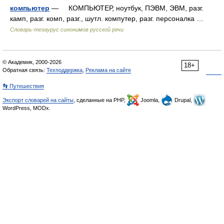
компьютер
— КОМПЬЮТЕР, ноутбук, ПЭВМ, ЭВМ, разг.
камп, разг. комп, разг., шутл. компутер, разг. персоналка …
Словарь-тезаурус синонимов русской речи
© Академик, 2000-2026
18+
Обратная связь:
Техподдержка
,
Реклама на сайте
👣 Путешествия
Экспорт словарей на сайты
, сделанные на PHP,
Joomla,
Drupal,
WordPress, MODx.