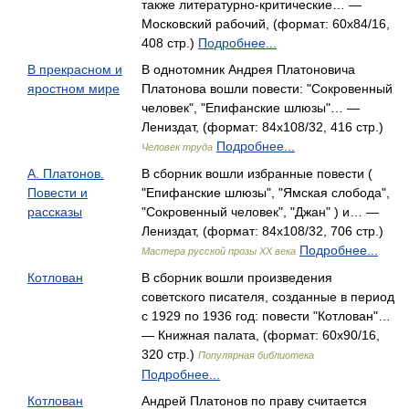
также литературно-критические… —
Московский рабочий, (формат: 60x84/16,
408 стр.)
Подробнее...
В прекрасном и
В однотомник Андрея Платоновича
яростном мире
Платонова вошли повести: "Сокровенный
человек", "Епифанские шлюзы"… —
Лениздат, (формат: 84x108/32, 416 стр.)
Подробнее...
Человек труда
А. Платонов.
В сборник вошли избранные повести (
Повести и
"Епифанские шлюзы", "Ямская слобода",
рассказы
"Сокровенный человек", "Джан" ) и… —
Лениздат, (формат: 84x108/32, 706 стр.)
Подробнее...
Мастера русской прозы XX века
Котлован
В сборник вошли произведения
советского писателя, созданные в период
с 1929 по 1936 год: повести "Котлован"…
— Книжная палата, (формат: 60x90/16,
320 стр.)
Популярная библиотека
Подробнее...
Котлован
Андрей Платонов по праву считается