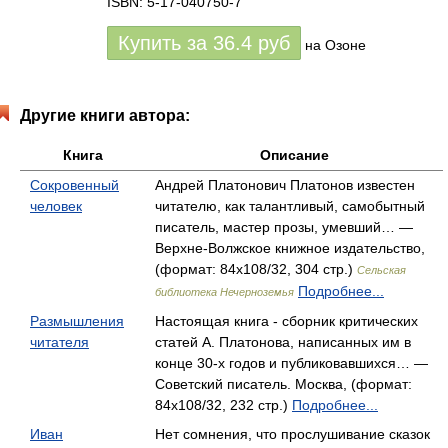
ISBN: 5-17-040750-7
Купить за
36.4
руб
на Озоне
Другие книги автора:
Книга
Описание
Сокровенный
Андрей Платонович Платонов известен
человек
читателю, как талантливый, самобытный
писатель, мастер прозы, умевший… —
Верхне-Волжское книжное издательство,
(формат: 84x108/32, 304 стр.)
Сельская
Подробнее...
библиотека Нечерноземья
Размышления
Настоящая книга - сборник критических
читателя
статей А. Платонова, написанных им в
конце 30-х годов и публиковавшихся… —
Советский писатель. Москва, (формат:
84x108/32, 232 стр.)
Подробнее...
Иван
Нет сомнения, что прослушивание сказок