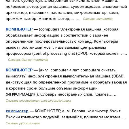
лаптоп, субноутбук, электронная вычислительная машина,
нейрокомпьютер, умная машина, супермикроэвм, электронный
архитектор, писюшник, настольник, микрокомпьютер, камп,
промкомпьютер, миникомпьютер,… …
Словарь синонимов
КОМПЬЮТЕР
— (computer) Электронная машина, которая
обрабатывает информацию в соответствии с заранее
определенной последовательностью команд. Компьютеры
имеют простейший мозг , называемый центральным
процессором (central processing unit (CPU), который может… …
Словарь бизнес-терминов
КОМПЬЮТЕР
— [англ. computer < лат. computare считать,
вычислять] инф. электронная вычислительная машина (ЭВМ),
действующая по определенной программе и обрабатывающая
в короткие сроки большие объемы информации
(ИНФОРМАЦИЯ). Словарь иностранных слов. Комлев… …
Словарь иностранных слов русского языка
компьютер
— КОМПЬЮТЕР, а, м. Голова. компьютер болит.
Включи компьютер подумай, задумайся, пошевели мозгами …
Словарь русского арго