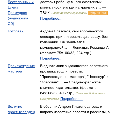
Бесталанный и
доставит ребенку много счастливых
Елена
минут, унося его как на крыльях в… —
Премудрая
ТВИК,
аудиокнига
Золотая коллекция сказок
(аудиокнига
Подробнее...
CD)
Котлован
Андрей Платонов, сын воронежского
слесаря, принял революцию сразу, без
колебаний. Он занимался
мелиорацией… — Лениздат, Команда А,
(формат: 75x100/32, 224 стр.)
Подробнее...
Происхождение
В однотомник выдающегося советского
мастера
прозаика вошли повести:
"Происхождение мастера", "Чевенгур" и
"Котлован" … — Средне-Уральское
книжное издательство, (формат:
84x108/32, 496 стр.)
Сельская библиотека
Подробнее...
Нечерноземья
Величие
В сборник Андрея Платонова вошли
простых сердец
широко известные повести и рассказы, а