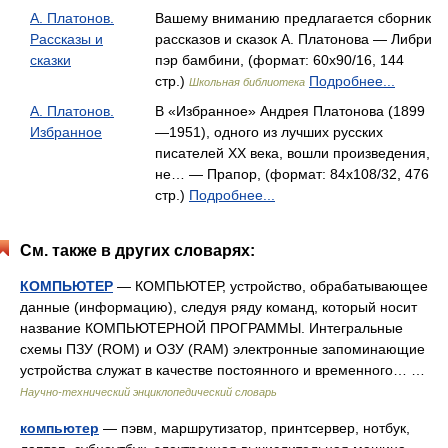
А. Платонов.
Вашему вниманию предлагается сборник
Рассказы и
рассказов и сказок А. Платонова — Либри
сказки
пэр бамбини, (формат: 60x90/16, 144
стр.)
Подробнее...
Школьная библиотека
А. Платонов.
В «Избранное» Андрея Платонова (1899
Избранное
—1951), одного из лучших русских
писателей XX века, вошли произведения,
не… — Прапор, (формат: 84x108/32, 476
стр.)
Подробнее...
См. также в других словарях:
КОМПЬЮТЕР
— КОМПЬЮТЕР, устройство, обрабатывающее
данные (информацию), следуя ряду команд, который носит
название КОМПЬЮТЕРНОЙ ПРОГРАММЫ. Интегральные
схемы ПЗУ (ROM) и ОЗУ (RAM) электронные запоминающие
устройства служат в качестве постоянного и временного… …
Научно-технический энциклопедический словарь
компьютер
— пэвм, маршрутизатор, принтсервер, нотбук,