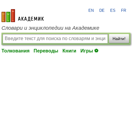
EN
DE
ES
FR
academic.ru
Словари и энциклопедии на Академике
Найти!
Толкования
Переводы
Книги
Игры ⚽