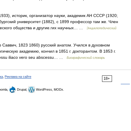
33), историк, организатор науки, академик АН СССР (1920;
ургский университет (1882), с 1899 профессор там же. Член
ического общества и другие.гих научных… …
Энциклопедический
 Саввич, 1823 1860) русский анатом. Учился в духовном
ргическую академию, кончил в 1851 г. докторантом. В 1853 г.
essu iliaco vero seu abscessu… …
Биографический словарь
ка
,
Реклама на сайте
18+
omla,
Drupal,
WordPress, MODx.