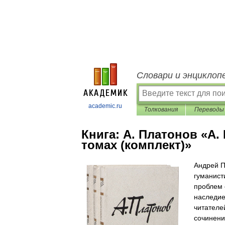
Словари и энциклоп
academic.ru
Толкования
Переводы
Книга:
А. Платонов «А.
томах (комплект)»
Андрей П
гуманист
проблем 
наследие
читателе
сочинени