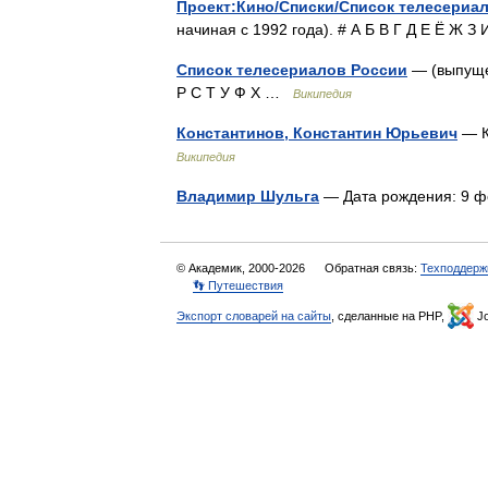
Проект:Кино/Списки/Список телесериа
начиная с 1992 года). # А Б В Г Д Е Ё Ж 
Список телесериалов России
— (выпущен
Р С Т У Ф Х …
Википедия
Константинов, Константин Юрьевич
— К
Википедия
Владимир Шульга
— Дата рождения: 9 
© Академик, 2000-2026
Обратная связь:
Техподдерж
👣 Путешествия
Экспорт словарей на сайты
, сделанные на PHP,
Jo