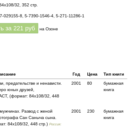
84x108/32, 352 стр.
17-029155-8, 5-7390-1546-4, 5-271-11286-1
ть за
221
руб
на Озоне
исание
Год
Цена
Тип книги
и, предательстве и ненависти.
2001
80
бумажная
еро юных друзей,
книга
Т, (формат: 84x108/32, 448
мужчинах. Развод с женой
2001
230
бумажная
отографа Сан Саныча сына.
книга
т: 84x108/32, 448 стр.)
Россия: