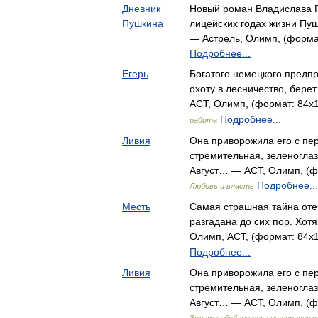
Дневник
Новый роман Владислава Р
Пушкина
лицейских годах жизни Пуш
— Астрель, Олимп, (формат
Подробнее...
Егерь
Богатого немецкого предп
охоту в лесничество, бер
АСТ, Олимп, (формат: 84x1
Подробнее...
работа
Ливия
Она приворожила его с перв
стремительная, зеленогла
Август… — АСТ, Олимп, (фо
Подробнее...
Любовь и власть
Месть
Самая страшная тайна оте
разгадана до сих пор. Хот
Олимп, АСТ, (формат: 84x1
Подробнее...
Ливия
Она приворожила его с перв
стремительная, зеленогла
Август… — АСТ, Олимп, (фо