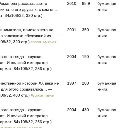
оманова рассказывает о
2010
88.9
бумажная
кина: о его друзьях, с кем он…
книга
: 84x108/32, 320 стр.)
ринимателя, приехавшего на
2001
350
бумажная
ет в заложники сбежавший из… —
книга
08/32, 320 стр.)
Россия: Мужская
ого взгляда - хрупкая,
2004
190
бумажная
зая. И великий император
книга
рмат: 84x108/32, 256 стр.)
чественной истории XX века не
1997
200
бумажная
я для этого создавались… —
книга
08/32, 480 стр.)
Русские тайны
ого взгляда - хрупкая,
2004
430
бумажная
зая. И великий император
книга
рмат: 84x108/32, 256 стр.)