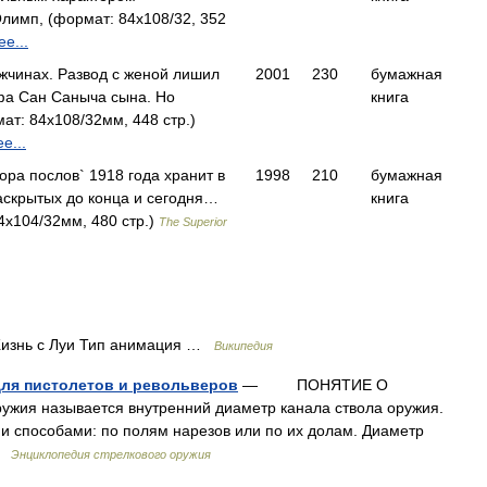
имп, (формат: 84x108/32, 352
е...
жчинах. Развод с женой лишил
2001
230
бумажная
фа Сан Саныча сына. Но
книга
т: 84x108/32мм, 448 стр.)
е...
ора послов` 1918 года хранит в
1998
210
бумажная
аскрытых до конца и сегодня…
книга
4x104/32мм, 480 стр.)
The Superior
 Жизнь с Луи Тип анимация …
Википедия
ля пистолетов и револьверов
— ПОНЯТИЕ О
я называется внутренний диаметр канала ствола оружия.
и способами: по полям нарезов или по их долам. Диаметр
 …
Энциклопедия стрелкового оружия