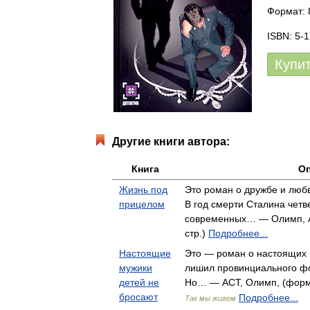
Формат: 
ISBN: 5-
Купи
Другие книги автора:
Книга
Оп
Жизнь под
Это роман о дружбе и любв
прицелом
В год смерти Сталина четв
современных… — Олимп, АС
стр.)
Подробнее...
Настоящие
Это — роман о настоящих 
мужики
лишил провинциального ф
детей не
Но… — АСТ, Олимп, (форма
бросают
Подробнее...
Так мы живем