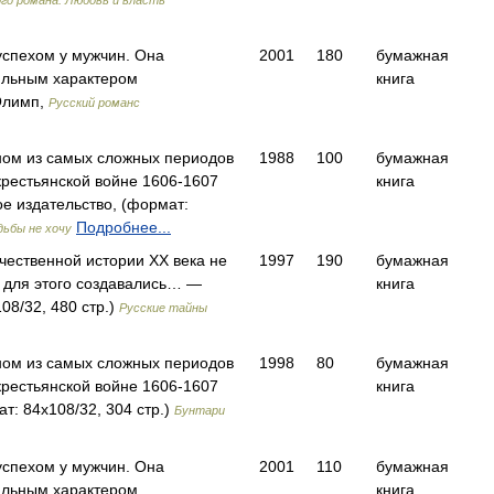
го романа. Любовь и власть
успехом у мужчин. Она
2001
180
бумажная
ильным характером
книга
Олимп,
Русский романс
ном из самых сложных периодов
1988
100
бумажная
крестьянской войне 1606-1607
книга
ое издательство, (формат:
Подробнее...
дьбы не хочу
чественной истории XX века не
1997
190
бумажная
я для этого создавались… —
книга
08/32, 480 стр.)
Русские тайны
ном из самых сложных периодов
1998
80
бумажная
крестьянской войне 1606-1607
книга
т: 84x108/32, 304 стр.)
Бунтари
успехом у мужчин. Она
2001
110
бумажная
ильным характером
книга