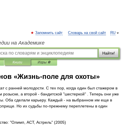
Запомнить сайт
Словарь на свой сайт
RU
едии на Академике
Найти!
Книги
Игры ⚽
нов «Жизнь-поле для охоты»
ат с ранней молодости. С тех пор, когда один был стажером в
м розыске, а второй - бандитской "шестеркой" . Теперь они уже
ны. Оба сделали карьеру. Каждый - на выбранном им еще в
оприще. Но их судьбы по-прежнему переплетены в один
ство: "Олимп, АСТ, Астрель"
(2005)