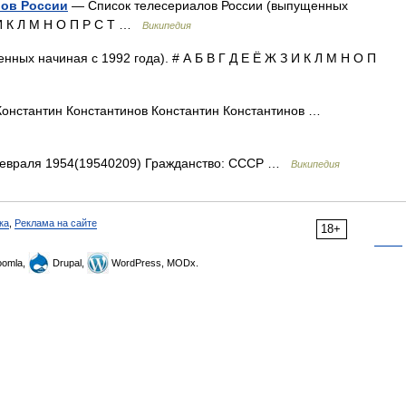
лов России
— Список телесериалов России (выпущенных
З И К Л М Н О П Р С Т …
Википедия
ных начиная с 1992 года). # А Б В Г Д Е Ё Ж З И К Л М Н О П
онстантин Константинов Константин Константинов …
февраля 1954(19540209) Гражданство: СССР …
Википедия
ка
,
Реклама на сайте
18+
omla,
Drupal,
WordPress, MODx.