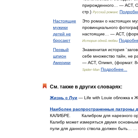
прирожденного… — АСТ, Ол
стр.)
Подробне
Русский романс
Настоящие
Это роман о настоящих му
мужики
провинциального фотогра
детей не
настоящие… — АСТ, (форма
бросают
Подробне
История одной любви
Первый
Знаменитая история `загов
шпион
себе множество тайн, не р
Америки
— АСТ, Олимп, (формат: 8
Подробнее...
Spider-Man
См. также в других словарях:
Жизнь с Луи
— Life with Louie обложка к
Наиболее распространенные патроны д
КАЛИБРЕ. Калибром для нарезного оружи
Калибр может измеряться двумя основным
пули для данного ствола должен быть…