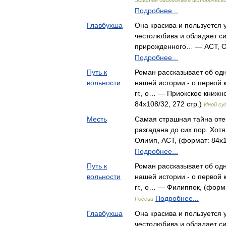
Золотая библиотека историческо
Подробнее...
Главбухша
Она красива и пользуется 
честолюбива и обладает с
прирожденного… — АСТ, 
Подробнее...
Путь к
Роман рассказывает об од
вольности
нашей истории - о первой 
гг., о… — Приокское книжн
84x108/32, 272 стр.)
Иной су
Месть
Самая страшная тайна оте
разгадана до сих пор. Хот
Олимп, АСТ, (формат: 84x1
Подробнее...
Путь к
Роман рассказывает об од
вольности
нашей истории - о первой 
гг., о… — Филиппок, (форма
Подробнее...
России
Главбухша
Она красива и пользуется 
честолюбива и обладает с