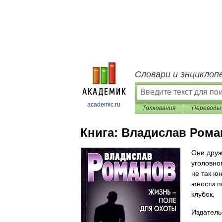
Словари и энциклоп
academic.ru
Толкования
Переводы
Книга:
Владислав Рома
Они друж
уголовно
не так ю
юности п
клубок.
Издатель