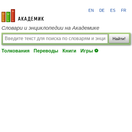
EN
DE
ES
FR
academic.ru
Словари и энциклопедии на Академике
Найти!
Толкования
Переводы
Книги
Игры ⚽