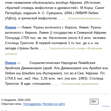
этим названием обозначалась вообще Африка. (Источник:
«Краткий словарь мифологии и древностей». М.Корш. Санкт
Петербург, издание А. С. Суворина, 1894.) ЛИВИЯ Либия
(Λιβύη), в греческой мифологии… …
Энциклопедия мифологии
Ливия
— Ливия. Руины античного г. Кирена. Ливия. Руины
античного г. Кирена. Ливия () государство в Северной Африке.
Площадь 1759 тыс. кв. км. Население около 4,6 млн. человек.
Столица Триполи. В первой половине 1 го тыс. до н.э. на
западе страны были… …
Энциклопедический словарь «Всемирная
история»
Ливия
— Социалистическая Народная Ливийская
Арабская Джамахирия (араб. Аль Джамахирия аль Арабия аль
Либия аш Шаабия аль Иштиракия), гос во в Сев. Африке. Пл.
1759,5 тыс. км2. Hac. 3,35 млн. чел. (на кон. 1983). Столица
Триполи. B адм. отношении… …
Геологическая энциклопедия
© Академик, 2000-2026
18+
Обратная связь:
Техподдержка
,
Реклама на сайте