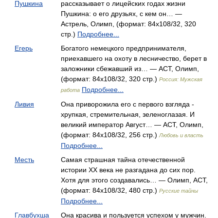
Пушкина
рассказывает о лицейских годах жизни
Пушкина: о его друзьях, с кем он… —
Астрель, Олимп, (формат: 84x108/32, 320
стр.)
Подробнее...
Егерь
Богатого немецкого предпринимателя,
приехавшего на охоту в лесничество, берет в
заложники сбежавший из… — АСТ, Олимп,
(формат: 84x108/32, 320 стр.)
Россия: Мужская
Подробнее...
работа
Ливия
Она приворожила его с первого взгляда -
хрупкая, стремительная, зеленоглазая. И
великий император Август… — АСТ, Олимп,
(формат: 84x108/32, 256 стр.)
Любовь и власть
Подробнее...
Месть
Самая страшная тайна отечественной
истории XX века не разгадана до сих пор.
Хотя для этого создавались… — Олимп, АСТ,
(формат: 84x108/32, 480 стр.)
Русские тайны
Подробнее...
Главбухша
Она красива и пользуется успехом у мужчин.