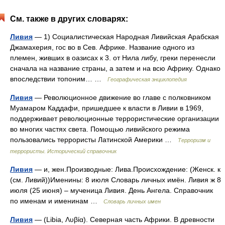
См. также в других словарях:
Ливия
— 1) Социалистическая Народная Ливийская Арабская
Джамахерия, гос во в Сев. Африке. Название одного из
племен, живших в оазисах к 3. от Нила либу, греки перенесли
сначала на название страны, а затем и на всю Африку. Однако
впоследствии топоним… …
Географическая энциклопедия
Ливия
— Революционное движение во главе с полковником
Муамаром Каддафи, пришедшее к власти в Ливии в 1969,
поддерживает революционные террористические организации
во многих частях света. Помощью ливийского режима
пользовались террористы Латинской Америки …
Терроризм и
террористы. Исторический справочник
Ливия
— и, жен.Производные: Лива.Происхождение: (Женск. к
(см. Ливий))Именины: 8 июля Словарь личных имён. Ливия ж 8
июля (25 июня) – мученица Ливия. День Ангела. Справочник
по именам и именинам …
Словарь личных имен
Ливия
— (Libia, Λυβία). Северная часть Африки. В древности