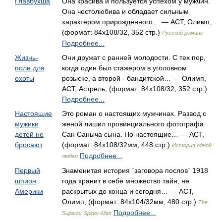
Главбухша
Она красива и пользуется успехом у мужчин.
Она честолюбива и обладает сильным
характером прирожденного… — АСТ, Олимп,
(формат: 84x108/32, 352 стр.)
Русский романс
Подробнее...
Жизнь-
Они дружат с ранней молодости. С тех пор,
поле для
когда один был стажером в уголовном
охоты
розыске, а второй - бандитской… — Олимп,
АСТ, Астрель, (формат: 84x108/32, 352 стр.)
Подробнее...
Настоящие
Это роман о настоящих мужчинах. Развод с
мужики
женой лишил провинциального фотографа
детей не
Сан Саныча сына. Но настоящие… — АСТ,
бросают
(формат: 84x108/32мм, 448 стр.)
История одной
Подробнее...
любви
Первый
Знаменитая история `заговора послов` 1918
шпион
года хранит в себе множество тайн, не
Америки
раскрытых до конца и сегодня… — АСТ,
Олимп, (формат: 84x104/32мм, 480 стр.)
The
Подробнее...
Superior Spider-Man