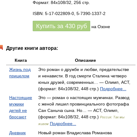
Формат: 84x108/32, 256 стр.
ISBN: 5-17-022809-0, 5-7390-1337-2
Купить за
430
руб
на Озоне
Другие книги автора:
Книга
Описание
Жизнь под
Это роман о дружбе и любви, предательстве
прицелом
и ненависти. В год смерти Сталина четверо
юных друзей, современных… — Олимп, АСТ,
(формат: 84x108/32, 448 стр.)
Подробнее...
Настоящие
Это — роман о настоящих мужчинах. Развод
мужики
с женой лишил провинциального фотографа
детей не
Сан Саныча сына. Но… — АСТ, Олимп,
бросают
(формат: 84x108/32, 448 стр.)
Россия: Так мы
Подробнее...
живем
Дневник
Новый роман Владислава Романова