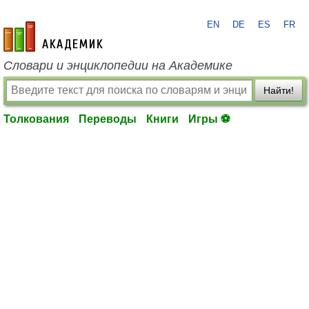
EN
DE
ES
FR
academic.ru
Словари и энциклопедии на Академике
Найти!
Толкования
Переводы
Книги
Игры ⚽