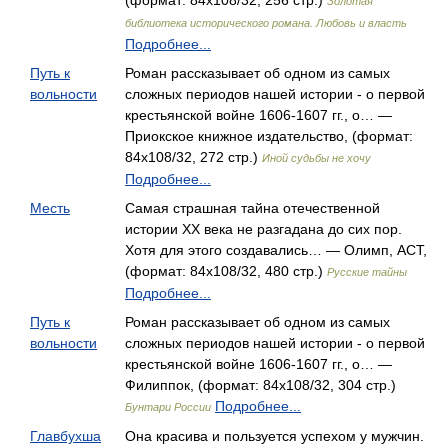
(формат: 84x108/32, 256 стр.)
Золотая
библиотека исторического романа. Любовь и власть
Подробнее...
Путь к
Роман рассказывает об одном из самых
вольности
сложных периодов нашей истории - о первой
крестьянской войне 1606-1607 гг., о… —
Приокское книжное издательство, (формат:
84x108/32, 272 стр.)
Иной судьбы не хочу
Подробнее...
Месть
Самая страшная тайна отечественной
истории XX века не разгадана до сих пор.
Хотя для этого создавались… — Олимп, АСТ,
(формат: 84x108/32, 480 стр.)
Русские тайны
Подробнее...
Путь к
Роман рассказывает об одном из самых
вольности
сложных периодов нашей истории - о первой
крестьянской войне 1606-1607 гг., о… —
Филиппок, (формат: 84x108/32, 304 стр.)
Подробнее...
Бунтари России
Главбухша
Она красива и пользуется успехом у мужчин.