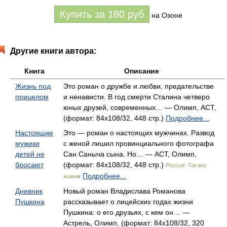
Купить за
180
руб
на Озоне
Другие книги автора:
Книга
Описание
Жизнь под
Это роман о дружбе и любви, предательстве
прицелом
и ненависти. В год смерти Сталина четверо
юных друзей, современных… — Олимп, АСТ,
(формат: 84x108/32, 448 стр.)
Подробнее...
Настоящие
Это — роман о настоящих мужчинах. Развод
мужики
с женой лишил провинциального фотографа
детей не
Сан Саныча сына. Но… — АСТ, Олимп,
бросают
(формат: 84x108/32, 448 стр.)
Россия: Так мы
Подробнее...
живем
Дневник
Новый роман Владислава Романова
Пушкина
рассказывает о лицейских годах жизни
Пушкина: о его друзьях, с кем он… —
Астрель, Олимп, (формат: 84x108/32, 320