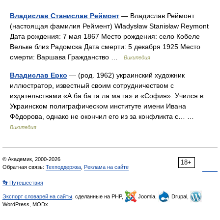
Владислав Станислав Реймонт
— Владислав Реймонт
(настоящая фамилия Реймент) Władysław Stanisław Reymont
Дата рождения: 7 мая 1867 Место рождения: село Кобеле
Вельке близ Радомска Дата смерти: 5 декабря 1925 Место
смерти: Варшава Гражданство …
Википедия
Владислав Ерко
— (род. 1962) украинский художник
иллюстратор, известный своим сотрудничеством с
издательствами «А ба ба га ла ма га» и «София». Учился в
Украинском полиграфическом институте имени Ивана
Фёдорова, однако не окончил его из за конфликта с… …
Википедия
© Академик, 2000-2026
18+
Обратная связь:
Техподдержка
,
Реклама на сайте
👣 Путешествия
Экспорт словарей на сайты
, сделанные на PHP,
Joomla,
Drupal,
WordPress, MODx.