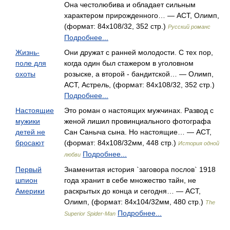
Она честолюбива и обладает сильным
характером прирожденного… — АСТ, Олимп,
(формат: 84x108/32, 352 стр.)
Русский романс
Подробнее...
Жизнь-
Они дружат с ранней молодости. С тех пор,
поле для
когда один был стажером в уголовном
охоты
розыске, а второй - бандитской… — Олимп,
АСТ, Астрель, (формат: 84x108/32, 352 стр.)
Подробнее...
Настоящие
Это роман о настоящих мужчинах. Развод с
мужики
женой лишил провинциального фотографа
детей не
Сан Саныча сына. Но настоящие… — АСТ,
бросают
(формат: 84x108/32мм, 448 стр.)
История одной
Подробнее...
любви
Первый
Знаменитая история `заговора послов` 1918
шпион
года хранит в себе множество тайн, не
Америки
раскрытых до конца и сегодня… — АСТ,
Олимп, (формат: 84x104/32мм, 480 стр.)
The
Подробнее...
Superior Spider-Man