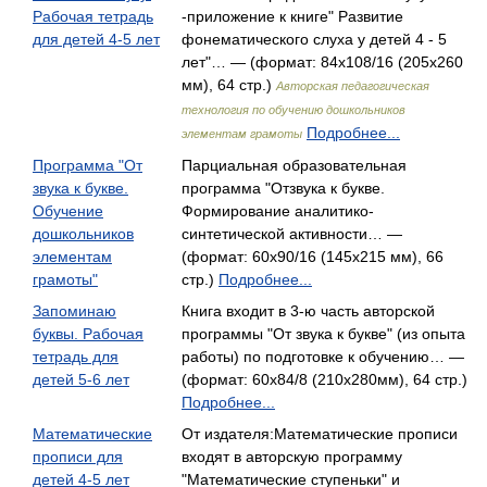
Рабочая тетрадь
-приложение к книге" Развитие
для детей 4-5 лет
фонематического слуха у детей 4 - 5
лет"… — (формат: 84x108/16 (205х260
мм), 64 стр.)
Авторская педагогическая
технология по обучению дошкольников
Подробнее...
элементам грамоты
Программа "От
Парциальная образовательная
звука к букве.
программа "Отзвука к букве.
Обучение
Формирование аналитико-
дошкольников
синтетической активности… —
элементам
(формат: 60x90/16 (145х215 мм), 66
грамоты"
стр.)
Подробнее...
Запоминаю
Книга входит в 3-ю часть авторской
буквы. Рабочая
программы "От звука к букве" (из опыта
тетрадь для
работы) по подготовке к обучению… —
детей 5-6 лет
(формат: 60x84/8 (210x280мм), 64 стр.)
Подробнее...
Математические
От издателя:Математические прописи
прописи для
входят в авторскую программу
детей 4-5 лет
"Математические ступеньки" и