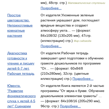
мм), 48стр. стр.)
Математические ступеньки
Подробнее...
Простое
От издателя:Ухоженные зеленые
цветоводство.
растения украшают дом, поглощают
Неприхотливые
вредные вещества и создают
комнатные
атмосферу уюта… — (формат:
растения
84x108/32 (130х205 мм), 47стр.
(иллюстрации) стр.)
Мир садовода
Подробнее...
Диагностика
От издателя:Рабочая тетрадь
готовности к
завершает цикл подготовки к обучению
чтению и письму
грамоте дошкольников по программе
детей 6-7 лет.
"От… — (формат: 60x84/8
Рабочая тетрадь
(210x280мм), 32стр. (цветные
иллюстрации) стр.)
Подробнее...
Ювента.
От издателя:Книга является 2-й частью
"Развитие
программы "От звука к букве. Обучение
фонематического
дошкольников элементам грамоты" …
слуха у детей 4-5
— (формат: 84x108/16 (205х290 мм),
лет" Сценарии
96стр. стр.)
Подробнее...