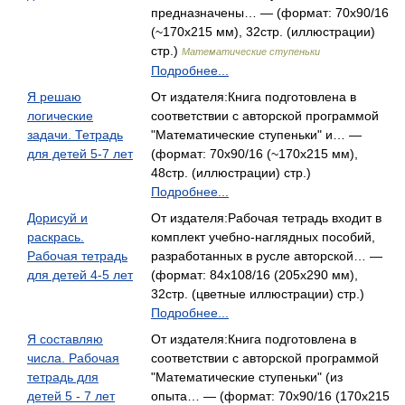
предназначены… — (формат: 70x90/16
(~170х215 мм), 32стр. (иллюстрации)
стр.)
Математические ступеньки
Подробнее...
Я решаю
От издателя:Книга подготовлена в
логические
соответствии с авторской программой
задачи. Тетрадь
"Математические ступеньки" и… —
для детей 5-7 лет
(формат: 70x90/16 (~170х215 мм),
48стр. (иллюстрации) стр.)
Подробнее...
Дорисуй и
От издателя:Рабочая тетрадь входит в
раскрась.
комплект учебно-наглядных пособий,
Рабочая тетрадь
разработанных в русле авторской… —
для детей 4-5 лет
(формат: 84x108/16 (205х290 мм),
32стр. (цветные иллюстрации) стр.)
Подробнее...
Я составляю
От издателя:Книга подготовлена в
числа. Рабочая
соответствии с авторской программой
тетрадь для
"Математические ступеньки" (из
детей 5 - 7 лет
опыта… — (формат: 70x90/16 (170х215