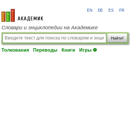
EN
DE
ES
FR
academic.ru
Словари и энциклопедии на Академике
Найти!
Толкования
Переводы
Книги
Игры ⚽