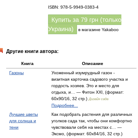
ISBN: 978-5-9949-0383-4
Купить за
79
грн (только
Украина)
в магазине Yakaboo
Другие книги автора:
Книга
Описание
Газоны
Ухоженный изумрудный газон -
визитная карточка садового участка и
гордость хозяев. Это и место для
отдыха, и… — Фитон XXI, (формат:
60x90/16, 32 стр.)
Дизайн сада
Подробнее...
Лучшие цветы
Как подобрать растения для различных
для солнца и
уголков сада так, чтобы они комфортно
тени
чувствовали себя на местах с… —
Эксмо, (формат: 60x84/16, 32 стр.)