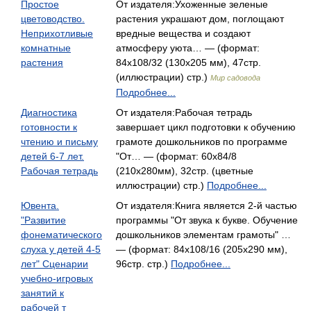
Простое
От издателя:Ухоженные зеленые
цветоводство.
растения украшают дом, поглощают
Неприхотливые
вредные вещества и создают
комнатные
атмосферу уюта… — (формат:
растения
84x108/32 (130х205 мм), 47стр.
(иллюстрации) стр.)
Мир садовода
Подробнее...
Диагностика
От издателя:Рабочая тетрадь
готовности к
завершает цикл подготовки к обучению
чтению и письму
грамоте дошкольников по программе
детей 6-7 лет.
"От… — (формат: 60x84/8
Рабочая тетрадь
(210x280мм), 32стр. (цветные
иллюстрации) стр.)
Подробнее...
Ювента.
От издателя:Книга является 2-й частью
"Развитие
программы "От звука к букве. Обучение
фонематического
дошкольников элементам грамоты" …
слуха у детей 4-5
— (формат: 84x108/16 (205х290 мм),
лет" Сценарии
96стр. стр.)
Подробнее...
учебно-игровых
занятий к
рабочей т