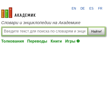
EN
DE
ES
FR
academic.ru
Словари и энциклопедии на Академике
Найти!
Толкования
Переводы
Книги
Игры ⚽