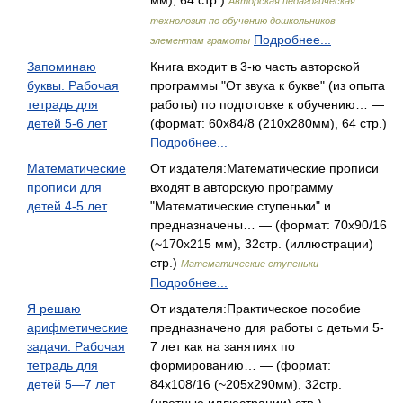
мм), 64 стр.)
Авторская педагогическая
технология по обучению дошкольников
Подробнее...
элементам грамоты
Запоминаю
Книга входит в 3-ю часть авторской
буквы. Рабочая
программы "От звука к букве" (из опыта
тетрадь для
работы) по подготовке к обучению… —
детей 5-6 лет
(формат: 60x84/8 (210x280мм), 64 стр.)
Подробнее...
Математические
От издателя:Математические прописи
прописи для
входят в авторскую программу
детей 4-5 лет
"Математические ступеньки" и
предназначены… — (формат: 70x90/16
(~170х215 мм), 32стр. (иллюстрации)
стр.)
Математические ступеньки
Подробнее...
Я решаю
От издателя:Практическое пособие
арифметические
предназначено для работы с детьми 5-
задачи. Рабочая
7 лет как на занятиях по
тетрадь для
формированию… — (формат:
детей 5—7 лет
84x108/16 (~205x290мм), 32стр.