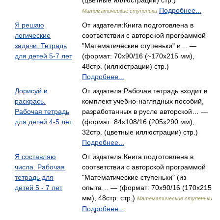
(цветные иллюстрации) стр.)
Подробнее...
Математические ступеньки
Я решаю
От издателя:Книга подготовлена в
логические
соответствии с авторской программой
задачи. Тетрадь
"Математические ступеньки" и… —
для детей 5-7 лет
(формат: 70x90/16 (~170х215 мм),
48стр. (иллюстрации) стр.)
Подробнее...
Дорисуй и
От издателя:Рабочая тетрадь входит в
раскрась.
комплект учебно-наглядных пособий,
Рабочая тетрадь
разработанных в русле авторской… —
для детей 4-5 лет
(формат: 84x108/16 (205х290 мм),
32стр. (цветные иллюстрации) стр.)
Подробнее...
Я составляю
От издателя:Книга подготовлена в
числа. Рабочая
соответствии с авторской программой
тетрадь для
"Математические ступеньки" (из
детей 5 - 7 лет
опыта… — (формат: 70x90/16 (170х215
мм), 48стр. стр.)
Математические ступеньки
Подробнее...