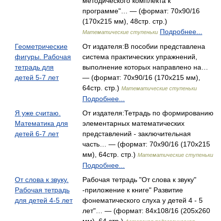
методического комплекта к
программе"… — (формат: 70x90/16
(170х215 мм), 48стр. стр.)
Подробнее...
Математические ступеньки
Геометрические
От издателя:В пособии представлена
фигуры. Рабочая
система практических упражнений,
тетрадь для
выполнение которых направлено на…
детей 5-7 лет
— (формат: 70x90/16 (170х215 мм),
64стр. стр.)
Математические ступеньки
Подробнее...
Я уже считаю.
От издателя:Тетрадь по формированию
Математика для
элементарных математических
детей 6-7 лет
представлений - заключительная
часть… — (формат: 70x90/16 (170х215
мм), 64стр. стр.)
Математические ступеньки
Подробнее...
От слова к звуку.
Рабочая тетрадь "От слова к звуку"
Рабочая тетрадь
-приложение к книге" Развитие
для детей 4-5 лет
фонематического слуха у детей 4 - 5
лет"… — (формат: 84x108/16 (205х260