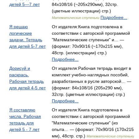
детей 5—7 лет
84x108/16 (~205x290мм), 32стр.
(цветные иллюстрации) стр.)
Подробнее...
Математические ступеньки
Я решаю
От издателя:Книга подготовлена в
логические
соответствии с авторской программой
задачи. Тетрадь
"Математические ступеньки" и… —
для детей 5-7 лет
(формат: 70x90/16 (~170х215 мм),
48стр. (иллюстрации) стр.)
Подробнее...
Дорисуй и
От издателя:Рабочая тетрадь входит в
раскрась.
комплект учебно-наглядных пособий,
Рабочая тетрадь
разработанных в русле авторской… —
для детей 4-5 лет
(формат: 84x108/16 (205х290 мм),
32стр. (цветные иллюстрации) стр.)
Подробнее...
Я составляю
От издателя:Книга подготовлена в
числа. Рабочая
соответствии с авторской программой
тетрадь для
"Математические ступеньки" (из
детей 5 - 7 лет
опыта… — (формат: 70x90/16 (170х215
мм), 48стр. стр.)
Математические ступеньки