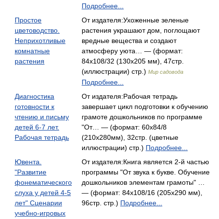
Подробнее...
Простое
От издателя:Ухоженные зеленые
цветоводство.
растения украшают дом, поглощают
Неприхотливые
вредные вещества и создают
комнатные
атмосферу уюта… — (формат:
растения
84x108/32 (130х205 мм), 47стр.
(иллюстрации) стр.)
Мир садовода
Подробнее...
Диагностика
От издателя:Рабочая тетрадь
готовности к
завершает цикл подготовки к обучению
чтению и письму
грамоте дошкольников по программе
детей 6-7 лет.
"От… — (формат: 60x84/8
Рабочая тетрадь
(210x280мм), 32стр. (цветные
иллюстрации) стр.)
Подробнее...
Ювента.
От издателя:Книга является 2-й частью
"Развитие
программы "От звука к букве. Обучение
фонематического
дошкольников элементам грамоты" …
слуха у детей 4-5
— (формат: 84x108/16 (205х290 мм),
лет" Сценарии
96стр. стр.)
Подробнее...
учебно-игровых