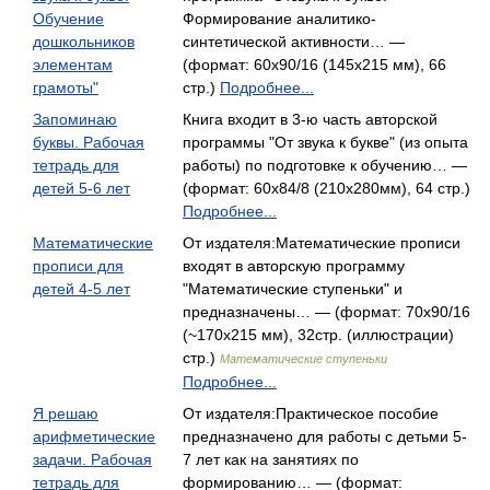
Обучение
Формирование аналитико-
дошкольников
синтетической активности… —
элементам
(формат: 60x90/16 (145х215 мм), 66
грамоты"
стр.)
Подробнее...
Запоминаю
Книга входит в 3-ю часть авторской
буквы. Рабочая
программы "От звука к букве" (из опыта
тетрадь для
работы) по подготовке к обучению… —
детей 5-6 лет
(формат: 60x84/8 (210x280мм), 64 стр.)
Подробнее...
Математические
От издателя:Математические прописи
прописи для
входят в авторскую программу
детей 4-5 лет
"Математические ступеньки" и
предназначены… — (формат: 70x90/16
(~170х215 мм), 32стр. (иллюстрации)
стр.)
Математические ступеньки
Подробнее...
Я решаю
От издателя:Практическое пособие
арифметические
предназначено для работы с детьми 5-
задачи. Рабочая
7 лет как на занятиях по
тетрадь для
формированию… — (формат: