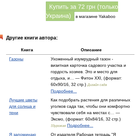
Купить за
72
грн (только
Украина)
в магазине Yakaboo
Другие книги автора:
Книга
Описание
Газоны
Ухоженный изумрудный газон -
визитная карточка садового участка и
гордость хозяев. Это и место для
отдыха, и… — Фитон XXI, (формат:
60x90/16, 32 стр.)
Дизайн сада
Подробнее...
Лучшие цветы
Как подобрать растения для различных
для солнца и
уголков сада так, чтобы они комфортно
тени
чувствовали себя на местах с… —
Эксмо, (формат: 60x84/16, 32 стр.)
Подробнее...
33урожая
Я запоминаю
От издателя:Рабочая тетрадь "Я