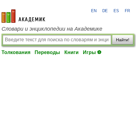
EN
DE
ES
FR
academic.ru
Словари и энциклопедии на Академике
Найти!
Толкования
Переводы
Книги
Игры ⚽