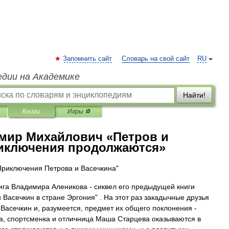
Запомнить сайт
Словарь на свой сайт
RU
едии на Академике
Найти!
Книги
Игры ⚽
мир Михайлович «Петров и
риключения продолжаются»
Приключения Петрова и Васечкина"
ига Владимира Аленикова - сиквел его предыдущей книги
и Васечкин в стране Эргония" . На этот раз закадычные друзья
 Васечкин и, разумеется, предмет их общего поклонения -
а, спортсменка и отличница Маша Старцева оказываются в