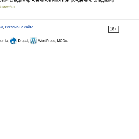
вич Владимир Алеников Имя при рождении: Владимир
Википедия
ка
,
Реклама на сайте
18+
omla,
Drupal,
WordPress, MODx.