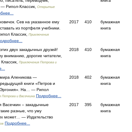
о, писатель, переводчик,
книга
 — Рипол-Классик,
Открытые
бнее...
новичок. Сев на указанное ему
2017
410
бумажная
оставать из портфеля учебники.
книга
Рипол Классик,
Приключения
одробнее...
 этих двух закадычных друзей!
2018
410
бумажная
у вниманию, дорогие читатели,
книга
 Классик,
Приключения Петрова и
...
имира Аленикова —
2018
402
бумажная
предыдущей книги «Петров и
книга
е Эргония». На… — Рипол
Подробнее...
 Петрова и Васечкина
я Васечкин – закадычные
2017
395
бумажная
такие разные, что уму
книга
 их может… — Издательство
Подробнее...
ов