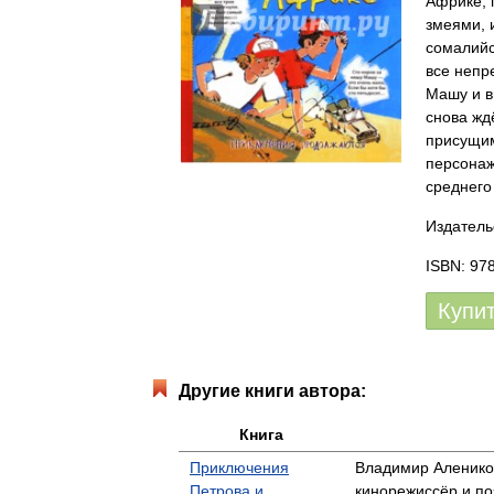
Африке, 
змеями, 
сомалийс
все непр
Машу и в
снова жд
присущим
персонаж
среднего
Издатель
ISBN: 97
Купи
Другие книги автора:
Книга
Приключения
Владимир Алеников
Петрова и
кинорежиссёр и поэ