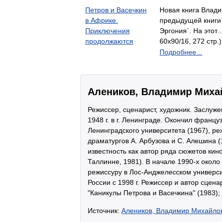
Петров и Васечкин
Новая книга Влади
в Африке.
предыдущей книги`
Приключения
Эргония`. На это
продолжаются
60x90/16, 272 стр.
Подробнее...
Алеников, Владимир Миха
Режиссер, сценарист, художник. Заслуже
1948 г. в г. Ленинграде. Окончил франц
Ленинградского университета (1967), р
драматургов А. Арбузова и С. Алешина (
известность как автор ряда сюжетов ки
Таллинне, 1981). В начале 1990-х около
режиссуру в Лос-Анджелесском универс
России с 1998 г. Режиссер и автор сцен
"Каникулы Петрова и Васечкина" (1983);
Источник:
Алеников, Владимир Михайло