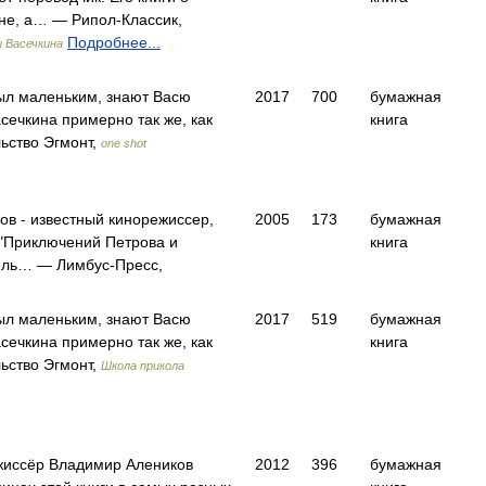
не, а… — Рипол-Классик,
Подробнее...
 Васечкина
 был маленьким, знают Васю
2017
700
бумажная
сечкина примерно так же, как
книга
ьство Эгмонт,
one shot
в - известный кинорежиссер,
2005
173
бумажная
 "Приключений Петрова и
книга
тель… — Лимбус-Пресс,
 был маленьким, знают Васю
2017
519
бумажная
сечкина примерно так же, как
книга
ьство Эгмонт,
Школа прикола
жиссёр Владимир Алеников
2012
396
бумажная