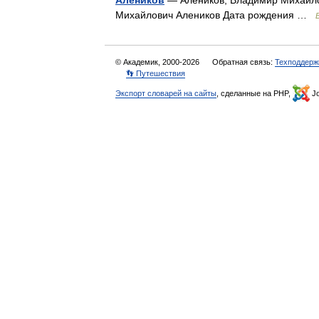
Алеников
— Алеников, Владимир Михайло
Михайлович Алеников Дата рождения …
© Академик, 2000-2026
Обратная связь:
Техподдерж
👣 Путешествия
Экспорт словарей на сайты
, сделанные на PHP,
Jo