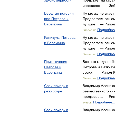
закономерности
предстаёт на стра
ипостасях… — Зеб
Веселые истории
Ну кто же не знает
про Петрова и
Предлагаем вашем
Васечкина
лучшие… — Рипол
Подробнее
Васечкина
Каникулы Петрова
Ну кто же не знает
и Васечкина
Предлагаем вашем
лучшие… — Рипол
Подробнее
Васечкина
Приключения
Все, кто когда-то
Петрова и
Петрова и Петю Ва
Васечкина
своих… — Рипол-К
Подробнее
Васечкина
Свой почерк в
Владимир Аленико
режиссуре
отечественного кин
продюсер… — Рип
Подробнее..
классы
Свой почерк в
Владимир Алеников