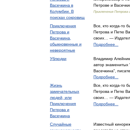
Васечкина в
Петрове и Васечки
Колумбии. В
Приключения Петрова и
поисках сокровищ
Приключения
Все, кто когда-то
Петрова и
Петрова и Петю Ва
Васечкина,
своих… — Издател
обыкновенные и
Подробнее...
невероятные
Ублюдки
Владимир Алейнико
автор знаменитых
Васечкина", писа
Подробнее...
Жизнь
Все, кто когда-то
замечательных
Петрова и Петю Ва
людей, или
своих… — Издател
Приключения
Подробнее...
Петрова и
Васечкина
Случайные
Известный киноре