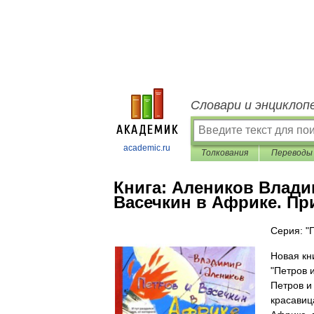
Словари и энциклоп
academic.ru
Толкования
Переводы
Книга:
Алеников Влади
Васечкин в Африке. П
Серия: "
Новая кн
"Петров 
Петров и
красавиц