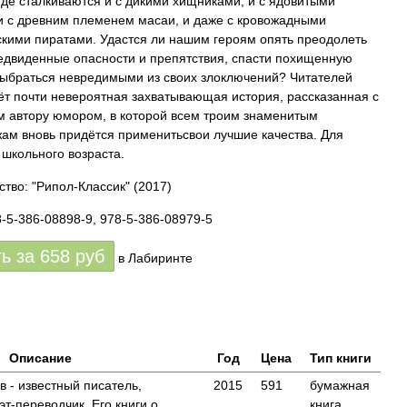
где сталкиваются и с дикими хищниками, и с ядовитыми
и с древним племенем масаи, и даже с кровожадными
кими пиратами. Удастся ли нашим героям опять преодолеть
едвиденные опасности и препятствия, спасти похищенную
ыбраться невредимыми из своих злоключений? Читателей
ёт почти невероятная захватывающая история, рассказанная с
 автору юмором, в которой всем троим знаменитым
ам вновь придётся применитьсвои лучшие качества. Для
 школьного возраста.
ство: "Рипол-Классик"
(2017)
8-5-386-08898-9, 978-5-386-08979-5
ть за
658
руб
в Лабиринте
Описание
Год
Цена
Тип книги
 - известный писатель,
2015
591
бумажная
т-переводчик. Его книги о
книга