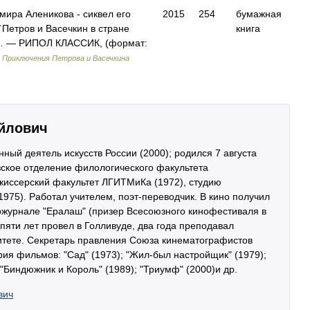
мира Аленикова - сиквел его
2015
254
бумажная
Петров и Васечкин в стране
книга
т… — РИПОЛ КЛАССИК, (формат:
)
Приключения Петрова и Васечкина
йлович
нный деятель искусств России (2000); родился 7 августа
узское отделение филологического факультета
ежиссерский факультет ЛГИТМиКа (1972), студию
1975). Работал учителем, поэт-переводчик. В кино получил
ножурнале "Ералаш" (призер Всесоюзного кинофестиваля в
 пяти лет провел в Голливуде, два года преподавал
итете. Секретарь правления Союза кинематографистов
ария фильмов: "Сад" (1973); "Жил-был настройщик" (1979);
 "Биндюжник и Король" (1989); "Триумф" (2000)и др.
вич