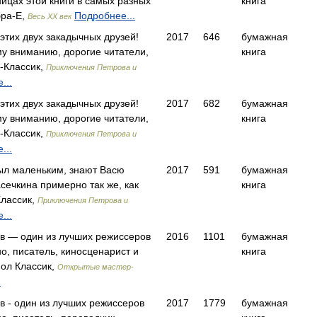
ницах этой книги в самых разных
книга
ра-Е,
Подробнее...
Весь ХХ век
 этих двух закадычных друзей!
2017
646
бумажная
у вниманию, дорогие читатели,
книга
-Классик,
Приключения Петрова и
...
 этих двух закадычных друзей!
2017
682
бумажная
у вниманию, дорогие читатели,
книга
-Классик,
Приключения Петрова и
...
 был маленьким, знают Васю
2017
591
бумажная
сечкина примерно так же, как
книга
лассик,
Приключения Петрова и
...
в — один из лучших режиссеров
2016
1101
бумажная
о, писатель, киносценарист и
книга
ол Классик,
Открытые мастер-
.
 - один из лучших режиссеров
2017
1779
бумажная