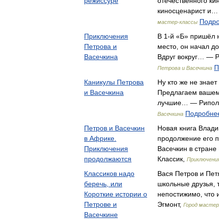
режиссуре
отечественного кин
киносценарист и…
Подро
мастер-классы
Приключения
В 1-й «Б» пришёл 
Петрова и
место, он начал д
Васечкина
Вдруг вокруг… — 
П
Петрова и Васечкина
Каникулы Петрова
Ну кто же не знает
и Васечкина
Предлагаем вашем
лучшие… — Рипол
Подробнее
Васечкина
Петров и Васечкин
Новая книга Влад
в Африке.
продолжение его 
Приключения
Васечкин в стран
продолжаются
Классик,
Приключения
Классиков надо
Вася Петров и Пет
беречь, или
школьные друзья, 
Короткие истории о
непостижимо, что
Петрове и
Эгмонт,
Город мастер
Васечкине