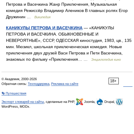
Петрова и Васечкина Жанр Приключения, Музыкальная
комедия Режиссёр Владимир Алеников В главных ролях Егор
Дружинин …
Википедия
КАНИКУЛЫ ПЕТРОВА И ВАСЕЧКИНА
— «КАНИКУЛЫ
ПЕТРОВА И ВАСЕЧКИНА. ОБЫКНОВЕННЫЕ И
НЕВЕРОЯТНЫЕ», СССР, ОДЕССКАЯ киностудия, 1983, цв., 135
мин. Мюзикл, школьная приключенческая комедия. Новые
приключения двух друзей Васи Петрова и Пети Васечкина,
знакомых по фильму «Приключения… …
Энциклопедия кино
© Академик, 2000-2026
18+
Обратная связь:
Техподдержка
,
Реклама на сайте
👣 Путешествия
Экспорт словарей на сайты
, сделанные на PHP,
Joomla,
Drupal,
WordPress, MODx.