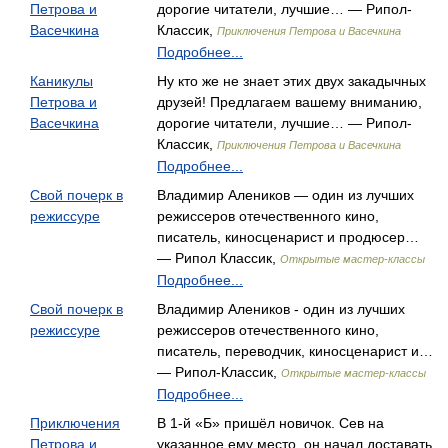
Петрова и
дорогие читатели, лучшие… — Рипол-
Васечкина
Классик,
Приключения Петрова и Васечкина
Подробнее...
Каникулы
Ну кто же не знает этих двух закадычных
Петрова и
друзей! Предлагаем вашему вниманию,
Васечкина
дорогие читатели, лучшие… — Рипол-
Классик,
Приключения Петрова и Васечкина
Подробнее...
Свой почерк в
Владимир Алеников — один из лучших
режиссуре
режиссеров отечественного кино,
писатель, киносценарист и продюсер…
— Рипол Классик,
Открытые мастер-классы
Подробнее...
Свой почерк в
Владимир Алеников - один из лучших
режиссуре
режиссеров отечественного кино,
писатель, переводчик, киносценарист и…
— Рипол-Классик,
Открытые мастер-классы
Подробнее...
Приключения
В 1-й «Б» пришёл новичок. Сев на
Петрова и
указанное ему место, он начал доставать