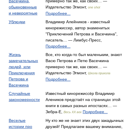
Васечкина,
примерно так же, как своих… —
обыкновенные
Издательство Эгмонт,
one shot
и невероятные
Подробнее...
Ублюдки
Владимир Алейников - известный
кинорежиссер, автор знаменитых
"Приключений Петрова и Васечкина",
писатель… — Лимбус-Пресс,
Подробнее...
Жизнь
Все, кто когда-то был маленьким, знают
замечательных
Васю Петрова и Петю Васечкина
людей, или
примерно так же, как своих… —
Приключения
Издательство Эгмонт,
Школа прикола
Петрова и
Подробнее...
Васечкина
Случайные
Известный кинорежиссёр Владимир
закономерности
Алеников предстаёт на страницах этой
книги в самых разных ипостасях… —
Зебра-Е,
Подробнее...
Весь ХХ век
Веселые
Ну кто же не знает этих двух закадычных
истории про
друзей! Предлагаем вашему вниманию,