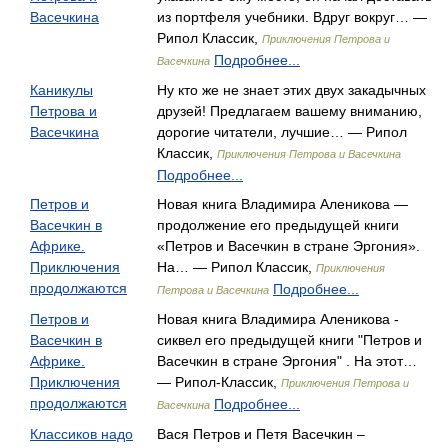
Васечкина
из портфеля учебники. Вдруг вокруг… —
Рипол Классик,
Приключения Петрова и
Подробнее...
Васечкина
Каникулы
Ну кто же не знает этих двух закадычных
Петрова и
друзей! Предлагаем вашему вниманию,
Васечкина
дорогие читатели, лучшие… — Рипол
Классик,
Приключения Петрова и Васечкина
Подробнее...
Петров и
Новая книга Владимира Аленикова —
Васечкин в
продолжение его предыдущей книги
Африке.
«Петров и Васечкин в стране Эргония».
Приключения
На… — Рипол Классик,
Приключения
продолжаются
Подробнее...
Петрова и Васечкина
Петров и
Новая книга Владимира Аленикова -
Васечкин в
сиквел его предыдущей книги "Петров и
Африке.
Васечкин в стране Эргония" . На этот…
Приключения
— Рипол-Классик,
Приключения Петрова и
продолжаются
Подробнее...
Васечкина
Классиков надо
Вася Петров и Петя Васечкин –