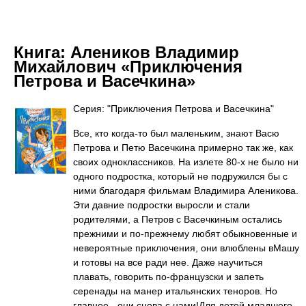
Книга:
Алеников Владимир
Михайлович «Приключения
Петрова и Васечкина»
Серия: "Приключения Петрова и Васечкина"
Все, кто когда-то был маленьким, знают Васю
Петрова и Петю Васечкина примерно так же, как
своих одноклассников. На излете 80-х не было ни
одного подростка, который не подружился бы с
ними благодаря фильмам Владимира Аленикова.
Эти давние подростки выросли и стали
родителями, а Петров с Васечкиным остались
прежними и по-прежнему любят обыкновенные и
невероятные приключения, они влюблены вМашу
и готовы на все ради нее. Даже научиться
плавать, говорить по-французски и запеть
серенады на манер итальянских теноров. Но
главное - они снова с нами!Для детей младшего