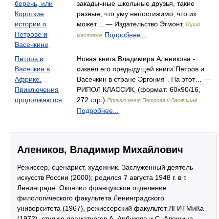
беречь, или
закадычные школьные друзья, такие
Короткие
разные, что уму непостижимо, что их
истории о
может… — Издательство Эгмонт,
Город
Петрове и
Подробнее...
мастеров
Васечкине
Петров и
Новая книга Владимира Аленикова -
Васечкин в
сиквел его предыдущей книги`Петров и
Африке.
Васечкин в стране Эргония`. На этот… —
Приключения
РИПОЛ КЛАССИК, (формат: 60x90/16,
продолжаются
272 стр.)
Приключения Петрова и Васечкина
Подробнее...
Алеников, Владимир Михайлович
Режиссер, сценарист, художник. Заслуженный деятель
искусств России (2000); родился 7 августа 1948 г. в г.
Ленинграде. Окончил французское отделение
филологического факультета Ленинградского
университета (1967), режиссерский факультет ЛГИТМиКа
(1972), студию драматургов А. Арбузова и С. Алешина