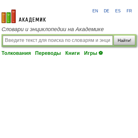
EN
DE
ES
FR
academic.ru
Словари и энциклопедии на Академике
Найти!
Толкования
Переводы
Книги
Игры ⚽