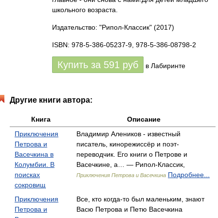
школьного возраста.
Издательство: "Рипол-Классик"
(2017)
ISBN: 978-5-386-05237-9, 978-5-386-08798-2
Купить за
591
руб
в Лабиринте
Другие книги автора:
Книга
Описание
Приключения
Владимир Алеников - известный
Петрова и
писатель, кинорежиссёр и поэт-
Васечкина в
переводчик. Его книги о Петрове и
Колумбии. В
Васечкине, а… — Рипол-Классик,
поисках
Подробнее...
Приключения Петрова и Васечкина
сокровищ
Приключения
Все, кто когда-то был маленьким, знают
Петрова и
Васю Петрова и Петю Васечкина