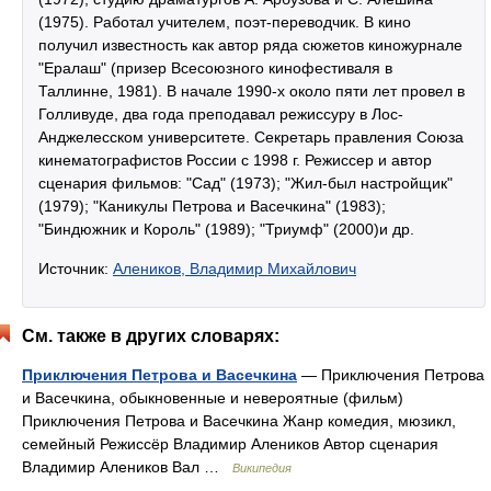
(1975). Работал учителем, поэт-переводчик. В кино
получил известность как автор ряда сюжетов киножурнале
"Ералаш" (призер Всесоюзного кинофестиваля в
Таллинне, 1981). В начале 1990-х около пяти лет провел в
Голливуде, два года преподавал режиссуру в Лос-
Анджелесском университете. Секретарь правления Союза
кинематографистов России с 1998 г. Режиссер и автор
сценария фильмов: "Сад" (1973); "Жил-был настройщик"
(1979); "Каникулы Петрова и Васечкина" (1983);
"Биндюжник и Король" (1989); "Триумф" (2000)и др.
Источник:
Алеников, Владимир Михайлович
См. также в других словарях:
Приключения Петрова и Васечкина
— Приключения Петрова
и Васечкина, обыкновенные и невероятные (фильм)
Приключения Петрова и Васечкина Жанр комедия, мюзикл,
семейный Режиссёр Владимир Алеников Автор сценария
Владимир Алеников Вал …
Википедия