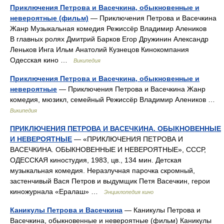
Приключения Петрова и Васечкина, обыкновенные и
невероятные (фильм)
— Приключения Петрова и Васечкина
Жанр Музыкальная комедия Режиссёр Владимир Алеников
В главных ролях Дмитрий Барков Егор Дружинин Александр
Леньков Инга Ильм Анатолий Кузнецов Кинокомпания
Одесская кино …
Википедия
Приключения Петрова и Васечкина, обыкновенные и
невероятные
— Приключения Петрова и Васечкина Жанр
комедия, мюзикл, семейный Режиссёр Владимир Алеников …
Википедия
ПРИКЛЮЧЕНИЯ ПЕТРОВА И ВАСЕЧКИНА. ОБЫКНОВЕННЫЕ
И НЕВЕРОЯТНЫЕ
— «ПРИКЛЮЧЕНИЯ ПЕТРОВА И
ВАСЕЧКИНА. ОБЫКНОВЕННЫЕ И НЕВЕРОЯТНЫЕ», СССР,
ОДЕССКАЯ киностудия, 1983, цв., 134 мин. Детская
музыкальная комедия. Неразлучная парочка скромный,
застенчивый Вася Петров и выдумщик Петя Васечкин, герои
киножурнала «Ералаш» …
Энциклопедия кино
Каникулы Петрова и Васечкина
— Каникулы Петрова и
Васечкина, обыкновенные и невероятные (фильм) Каникулы