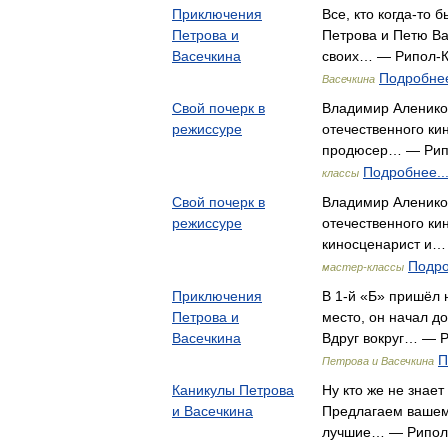
Приключения
Все, кто когда-то
Петрова и
Петрова и Петю Ва
Васечкина
своих… — Рипол-К
Подробнее
Васечкина
Свой почерк в
Владимир Аленико
режиссуре
отечественного кин
продюсер… — Рип
Подробнее..
классы
Свой почерк в
Владимир Алеников
режиссуре
отечественного кин
киносценарист и…
Подро
мастер-классы
Приключения
В 1-й «Б» пришёл 
Петрова и
место, он начал д
Васечкина
Вдруг вокруг… — 
П
Петрова и Васечкина
Каникулы Петрова
Ну кто же не знает
и Васечкина
Предлагаем вашем
лучшие… — Рипол