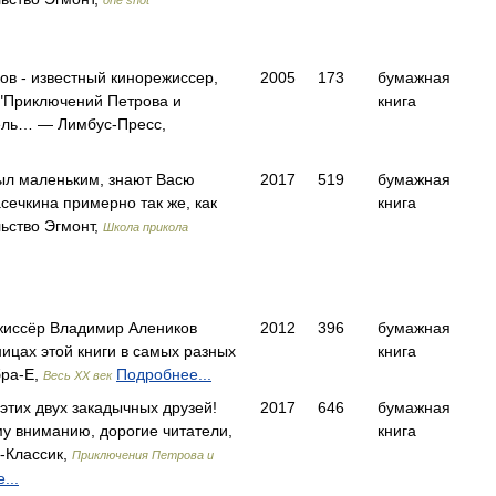
one shot
в - известный кинорежиссер,
2005
173
бумажная
 "Приключений Петрова и
книга
тель… — Лимбус-Пресс,
 был маленьким, знают Васю
2017
519
бумажная
сечкина примерно так же, как
книга
ьство Эгмонт,
Школа прикола
жиссёр Владимир Алеников
2012
396
бумажная
ницах этой книги в самых разных
книга
ра-Е,
Подробнее...
Весь ХХ век
 этих двух закадычных друзей!
2017
646
бумажная
у вниманию, дорогие читатели,
книга
-Классик,
Приключения Петрова и
...