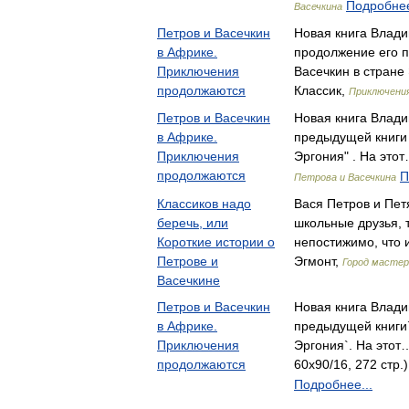
Подробнее
Васечкина
Петров и Васечкин
Новая книга Влад
в Африке.
продолжение его 
Приключения
Васечкин в стран
продолжаются
Классик,
Приключения
Петров и Васечкин
Новая книга Влади
в Африке.
предыдущей книги 
Приключения
Эргония" . На это
продолжаются
П
Петрова и Васечкина
Классиков надо
Вася Петров и Пет
беречь, или
школьные друзья, 
Короткие истории о
непостижимо, что
Петрове и
Эгмонт,
Город мастер
Васечкине
Петров и Васечкин
Новая книга Влади
в Африке.
предыдущей книги`
Приключения
Эргония`. На это
продолжаются
60x90/16, 272 стр.
Подробнее...