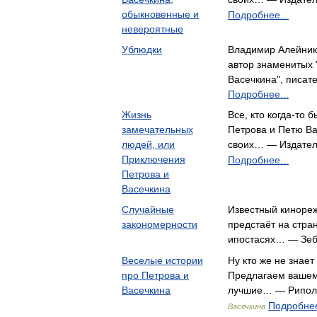
обыкновенные и
Подробнее...
невероятные
Ублюдки
Владимир Алейнико
автор знаменитых
Васечкина", писа
Подробнее...
Жизнь
Все, кто когда-то
замечательных
Петрова и Петю Ва
людей, или
своих… — Издател
Приключения
Подробнее...
Петрова и
Васечкина
Случайные
Известный киноре
закономерности
предстаёт на стра
ипостасях… — Зеб
Веселые истории
Ну кто же не знает
про Петрова и
Предлагаем вашем
Васечкина
лучшие… — Рипол
Подробнее
Васечкина