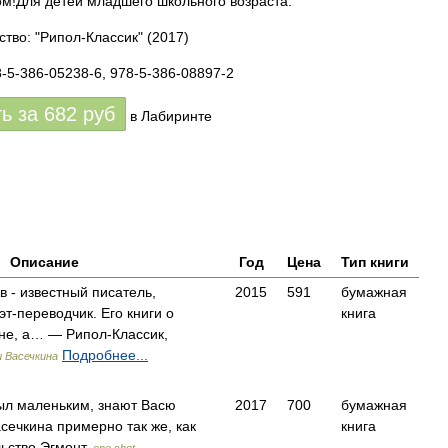
м!Для детей младшего школьного возраста.
ство: "Рипол-Классик"
(2017)
8-5-386-05238-6, 978-5-386-08897-2
ть за
682
руб
в Лабиринте
Описание
Год
Цена
Тип книги
 - известный писатель,
2015
591
бумажная
т-переводчик. Его книги о
книга
не, а… — Рипол-Классик,
Подробнее...
 Васечкина
 был маленьким, знают Васю
2017
700
бумажная
сечкина примерно так же, как
книга
ьство Эгмонт,