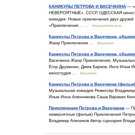
КАНИКУЛЫ ПЕТРОВА И ВАСЕЧКИНА
— «
НЕВЕРОЯТНЫЕ», СССР, ОДЕССКАЯ киностуд
комедия. Новые приключения двух друзей 
«Приключения… …
Энциклопедия кино
Каникулы Петрова и Васечкина, обыкн
Жанр Приключения …
Википедия
Каникулы Петрова и Васечкина, обыкн
Васечкина Жанр Приключения, Музыкальна
Егор Дружинин, Дима Барков, Инга Ильм 
киностудия …
Википедия
Каникулы Петрова и Васечкина (фильм
Музыкальная комедия Режиссёр Владимир 
Ильм Инна Аленникова Саша Варакин Ки
Приключения Петрова и Васечкина
— Пр
невероятные (фильм) Приключения Петров
Владимир Алеников Автор сценария Вла