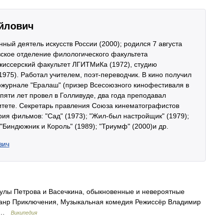
йлович
нный деятель искусств России (2000); родился 7 августа
узское отделение филологического факультета
ежиссерский факультет ЛГИТМиКа (1972), студию
1975). Работал учителем, поэт-переводчик. В кино получил
ножурнале "Ералаш" (призер Всесоюзного кинофестиваля в
 пяти лет провел в Голливуде, два года преподавал
итете. Секретарь правления Союза кинематографистов
ария фильмов: "Сад" (1973); "Жил-был настройщик" (1979);
 "Биндюжник и Король" (1989); "Триумф" (2000)и др.
вич
лы Петрова и Васечкина, обыкновенные и невероятные
Жанр Приключения, Музыкальная комедия Режиссёр Владимир
н …
Википедия