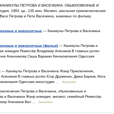
КАНИКУЛЫ ПЕТРОВА И ВАСЕЧКИНА. ОБЫКНОВЕННЫЕ И
ия, 1983, цв., 135 мин. Мюзикл, школьная приключенческая
Васи Петрова и Пети Васечкина, знакомых по фильму
овенные и невероятные
— Каникулы Петрова и Васечкина
овенные и невероятные (фильм)
— Каникулы Петрова и
я комедия Режиссёр Владимир Алеников В главных ролях
Инна Аленникова Саша Варакин Кинокомпания Одесская
)
— Каникулы Петрова и Васечкина Жанр Приключения,
Алеников В главных ролях Егор Дружинин, Дима Барков, Инга
нокомпания Одесская киностудия …
Википедия
иключения Петрова и Васечкина, обыкновенные и
а и Васечкина Жанр комедия, мюзикл, семейный Режиссёр
димир Алеников Вал …
Википедия