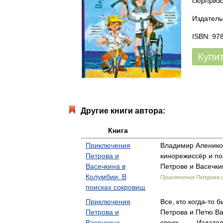
сюрпризо
Издатель
ISBN: 97
Купи
Другие книги автора:
Книга
Приключения
Владимир Алеников
Петрова и
кинорежиссёр и поэ
Васечкина в
Петрове и Васечки
Колумбии. В
Приключения Петрова и
поисках сокровищ
Приключения
Все, кто когда-то
Петрова и
Петрова и Петю Ва
Васечкина,
своих… — Издател