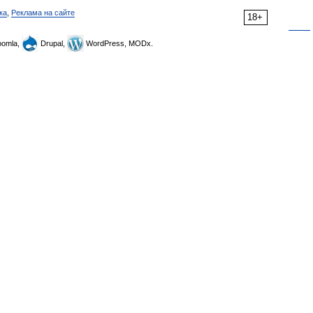
ка
,
Реклама на сайте
18+
omla,
Drupal,
WordPress, MODx.