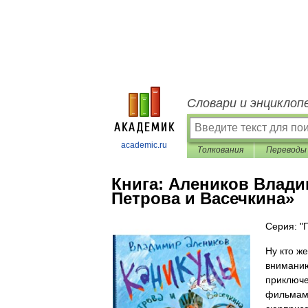
Словари и энциклоп
academic.ru
Толкования
Переводы
Книга:
Алеников Влади
Петрова и Васечкина»
Серия: "
Ну кто ж
вниманию
приключе
фильмам,