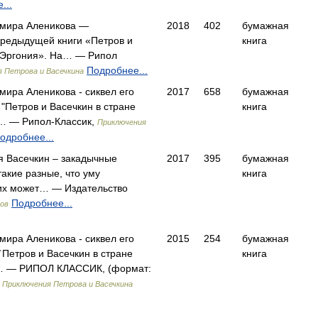
...
имира Аленикова —
2018
402
бумажная
предыдущей книги «Петров и
книга
е Эргония». На… — Рипол
Подробнее...
 Петрова и Васечкина
мира Аленикова - сиквел его
2017
658
бумажная
"Петров и Васечкин в стране
книга
т… — Рипол-Классик,
Приключения
одробнее...
я Васечкин – закадычные
2017
395
бумажная
такие разные, что уму
книга
 их может… — Издательство
Подробнее...
ов
мира Аленикова - сиквел его
2015
254
бумажная
Петров и Васечкин в стране
книга
т… — РИПОЛ КЛАССИК, (формат:
)
Приключения Петрова и Васечкина