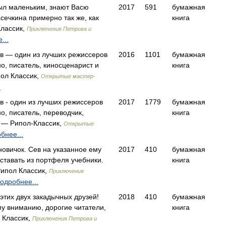
 был маленьким, знают Васю
2017
591
бумажная
сечкина примерно так же, как
книга
лассик,
Приключения Петрова и
...
в — один из лучших режиссеров
2016
1101
бумажная
о, писатель, киносценарист и
книга
ол Классик,
Открытые мастер-
.
 - один из лучших режиссеров
2017
1779
бумажная
о, писатель, переводчик,
книга
 — Рипол-Классик,
Открытые
бнее...
новичок. Сев на указанное ему
2017
410
бумажная
оставать из портфеля учебники.
книга
Рипол Классик,
Приключения
одробнее...
 этих двух закадычных друзей!
2018
410
бумажная
у вниманию, дорогие читатели,
книга
 Классик,
Приключения Петрова и