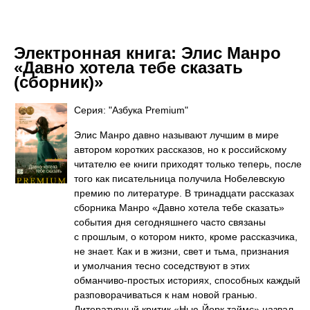
Электронная книга:
Элис Манро
«Давно хотела тебе сказать
(сборник)»
Серия: "Азбука Premium"
Элис Манро давно называют лучшим в мире
автором коротких рассказов, но к российскому
читателю ее книги приходят только теперь, после
того как писательница получила Нобелевскую
премию по литературе. В тринадцати рассказах
сборника Манро «Давно хотела тебе сказать»
события дня сегодняшнего часто связаны
с прошлым, о котором никто, кроме рассказчика,
не знает. Как и в жизни, свет и тьма, признания
и умолчания тесно соседствуют в этих
обманчиво-простых историях, способных каждый
разповорачиваться к нам новой гранью.
Литературный критик «Нью-Йорк таймс» назвал