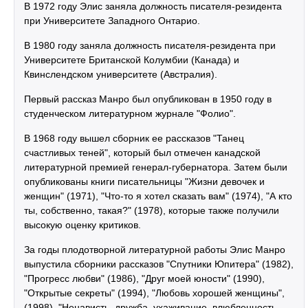
В 1972 году Элис заняла должность писателя-резидента
при Университете Западного Онтарио.
В 1980 году заняла должность писателя-резидента при
Университете Британской Колумбии (Канада) и
Квинслендском университете (Австралия).
Первый рассказ Манро был опубликован в 1950 году в
студенческом литературном журнале "Фолио".
В 1968 году вышел сборник ее рассказов "Танец
счастливых теней", который был отмечен канадской
литературной премией генерал-губернатора. Затем были
опубликованы книги писательницы "Жизни девочек и
женщин" (1971), "Что-то я хотел сказать вам" (1974), "А кто
ты, собственно, такая?" (1978), которые также получили
высокую оценку критиков.
За годы плодотворной литературной работы Элис Манро
выпустила сборники рассказов "Спутники Юпитера" (1982),
"Прогресс любви" (1986), "Друг моей юности" (1990),
"Открытые секреты" (1994), "Любовь хорошей женщины",
(1998), "Ненависть, дружба, ухаживание, влюбленность,