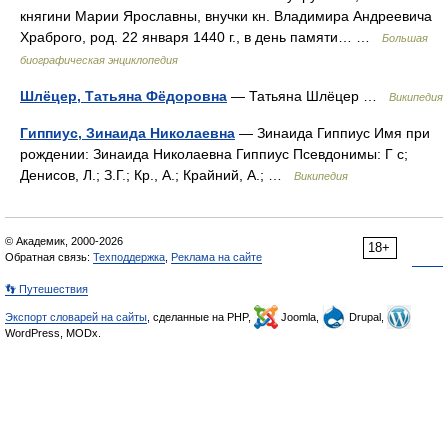
княгини Марии Ярославны, внучки кн. Владимира Андреевича
Храброго, род. 22 января 1440 г., в день памяти… …
Большая
биографическая энциклопедия
Шлёцер, Татьяна Фёдоровна
— Татьяна Шлёцер …
Википедия
Гиппиус, Зинаида Николаевна
— Зинаида Гиппиус Имя при
рождении: Зинаида Николаевна Гиппиус Псевдонимы: Г с;
Денисов, Л.; З.Г.; Кр., А.; Крайний, А.; …
Википедия
© Академик, 2000-2026
18+
Обратная связь:
Техподдержка
,
Реклама на сайте
👣 Путешествия
Экспорт словарей на сайты
, сделанные на PHP,
Joomla,
Drupal,
WordPress, MODx.