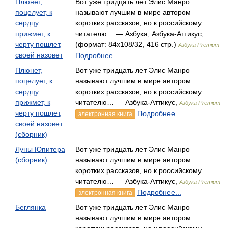
Плюнет,
Вот уже тридцать лет Элис Манро
поцелует, к
называют лучшим в мире автором
сердцу
коротких рассказов, но к российскому
прижмет, к
читателю… — Азбука, Азбука-Аттикус,
черту пошлет,
(формат: 84x108/32, 416 стр.)
Азбука Premium
своей назовет
Подробнее...
Плюнет,
Вот уже тридцать лет Элис Манро
поцелует, к
называют лучшим в мире автором
сердцу
коротких рассказов, но к российскому
прижмет, к
читателю… — Азбука-Аттикус,
Азбука Premium
черту пошлет,
Подробнее...
электронная книга
своей назовет
(сборник)
Луны Юпитера
Вот уже тридцать лет Элис Манро
(сборник)
называют лучшим в мире автором
коротких рассказов, но к российскому
читателю… — Азбука-Аттикус,
Азбука Premium
Подробнее...
электронная книга
Беглянка
Вот уже тридцать лет Элис Манро
называют лучшим в мире автором