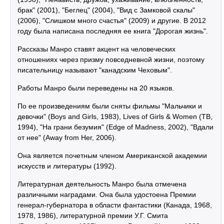
брак" (2001), "Беглец" (2004), "Вид с Замковой скалы"
(2006), "Слишком много счастья" (2009) и другие. В 2012
году была написана последняя ее книга "Дорогая жизнь".
Рассказы Манро ставят акцент на человеческих
отношениях через призму повседневной жизни, поэтому
писательницу называют "канадским Чеховым".
Работы Манро были переведены на 20 языков.
По ее произведениям были сняты фильмы "Мальчики и
девочки" (Boys and Girls, 1983), Lives of Girls & Women (ТВ,
1994), "На грани безумия" (Edge of Madness, 2002), "Вдали
от нее" (Away from Her, 2006).
Она является почетным членом Американской академии
искусств и литературы (1992).
Литературная деятельность Манро была отмечена
различными наградами. Она была удостоена Премии
генерал-губернатора в области фантастики (Канада, 1968,
1978, 1986), литературной премии У.Г. Смита