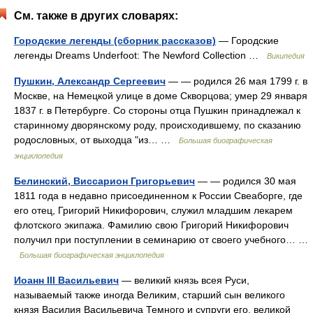
См. также в других словарях:
Городские легенды (сборник рассказов)
— Городские
легенды Dreams Underfoot: The Newford Collection …
Википедия
Пушкин, Александр Сергеевич
— — родился 26 мая 1799 г. в
Москве, на Немецкой улице в доме Скворцова; умер 29 января
1837 г. в Петербурге. Со стороны отца Пушкин принадлежал к
старинному дворянскому роду, происходившему, по сказанию
родословных, от выходца "из… …
Большая биографическая
энциклопедия
Белинский, Виссарион Григорьевич
— — родился 30 мая
1811 года в недавно присоединенном к России Свеаборге, где
его отец, Григорий Никифорович, служил младшим лекарем
флотского экипажа. Фамилию свою Григорий Никифорович
получил при поступлении в семинарию от своего учебного… …
Большая биографическая энциклопедия
Иоанн III Васильевич
— великий князь всея Руси,
называемый также иногда Великим, старший сын великого
князя Василия Васильевича Темного и супруги его, великой