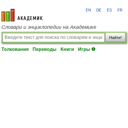
EN
DE
ES
FR
academic.ru
Словари и энциклопедии на Академике
Найти!
Толкования
Переводы
Книги
Игры ⚽