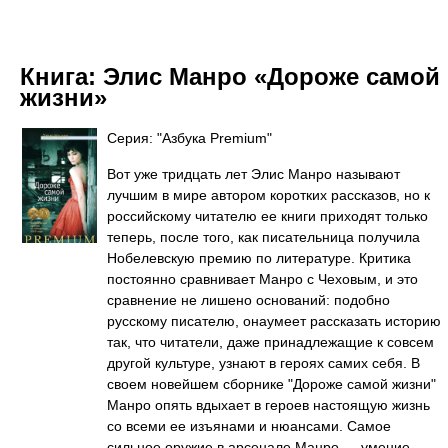
Книга:
Элис Манро «Дороже самой
жизни»
Серия: "Азбука Premium"
Вот уже тридцать лет Элис Манро называют
лучшим в мире автором коротких рассказов, но к
российскому читателю ее книги приходят только
теперь, после того, как писательница получила
Нобелевскую премию по литературе. Критика
постоянно сравнивает Манро с Чеховым, и это
сравнение не лишено оснований: подобно
русскому писателю, онаумеет рассказать историю
так, что читатели, даже принадлежащие к совсем
другой культуре, узнают в героях самих себя. В
своем новейшем сборнике "Дороже самой жизни"
Манро опять вдыхает в героев настоящую жизнь
со всеми ее изъянами и нюансами. Самое
сильное оружие в арсенале Манро — умение