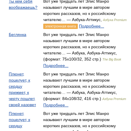
Ты кем себя
Вот уже тридцать лет Элис Манро
воображаешь?
называют лучшим в мире автором
коротких рассказов, но к российскому
читателю… — Азбука-Аттикус,
Азбука Premium
Подробнее...
электронная книга
Беглянка
Вот уже тридцать лет Элис Манро
называют лучшим в мире автором
коротких рассказов, но к российскому
читателю… — Азбука, Азбука-Аттикус,
(формат: 75x100/32, 352 стр.)
The Big Book
Подробнее...
Плюнет,
Вот уже тридцать лет Элис Манро
поцелует, к
называют лучшим в мире автором
сердцу
коротких рассказов, но к российскому
прижмет, к
читателю… — Азбука, Азбука-Аттикус,
черту пошлет,
(формат: 84x108/32, 416 стр.)
Азбука Premium
своей назовет
Подробнее...
Плюнет,
Вот уже тридцать лет Элис Манро
поцелует, к
называют лучшим в мире автором
сердцу
коротких рассказов, но к российскому