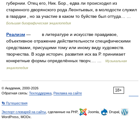
губернии. Отец его, Ник. Бор., едва ли происходил из
старинного дворянского рода Леонтьевых, в молодости служил
в гвардии , но за участие в каком то буйстве был оттуда… …
Большая биографическая энциклопедия
Реализм
— в литературе и искусстве правдивое,
объективное отражение действительности специфическими
средствами, присущими тому или иному виду художеств.
творчества. В ходе историч. развития иск ва Р. принимает
конкретные формы определённых творч.… …
Музыкальная
энциклопедия
© Академик, 2000-2026
18+
Обратная связь:
Техподдержка
,
Реклама на сайте
👣 Путешествия
Экспорт словарей на сайты
, сделанные на PHP,
Joomla,
Drupal,
WordPress, MODx.