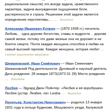
рациональном смысле) это всегда задача, нравственного
характера, задача вынужденная ощущением боли,
растерянности и страха. Решением этой задачи является
определение перспективы,… …
Википедия
Александр Иванович Куприн
— (1870 1938 гг.) писатель
Любовь… одна дороже богатства, славы и мудрости… дороже
самой жизни, потому что даже жизнью она не дорожит и не
боится смерти. Почти каждая женщина способна в любви на
самый высокий героизм. Каждая женщина, которая любит …
Сводная энциклопедия афоризмов
Шемановский, Иван Семёнович
— Иван Семенович
Шемановский Род деятельности: Духовный и научный деятель
Дата рождения: 28 января 1873(1873 01 28) Место рождения
…
Википедия
Лесбия
— Эдуард Джон Пойнтер. «Лесбия и её воробушек»
Лесбия (устар. Лезбия; лат. Lesbia …
Википедия
Леонтьев, Константин Николаевич
— родился 13 января
1831 года в сельце Кудинове, Мещовского уезда, Калужской