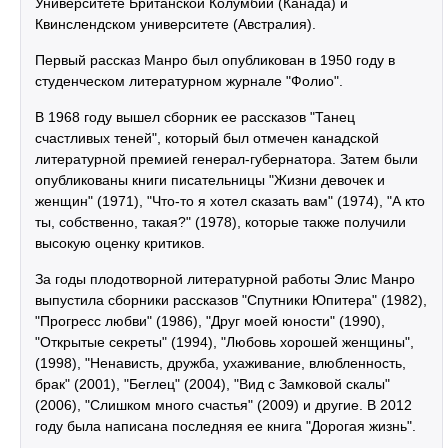
Университете Британской Колумбии (Канада) и
Квинслендском университете (Австралия).
Первый рассказ Манро был опубликован в 1950 году в
студенческом литературном журнале "Фолио".
В 1968 году вышел сборник ее рассказов "Танец
счастливых теней", который был отмечен канадской
литературной премией генерал-губернатора. Затем были
опубликованы книги писательницы "Жизни девочек и
женщин" (1971), "Что-то я хотел сказать вам" (1974), "А кто
ты, собственно, такая?" (1978), которые также получили
высокую оценку критиков.
За годы плодотворной литературной работы Элис Манро
выпустила сборники рассказов "Спутники Юпитера" (1982),
"Прогресс любви" (1986), "Друг моей юности" (1990),
"Открытые секреты" (1994), "Любовь хорошей женщины",
(1998), "Ненависть, дружба, ухаживание, влюбленность,
брак" (2001), "Беглец" (2004), "Вид с Замковой скалы"
(2006), "Слишком много счастья" (2009) и другие. В 2012
году была написана последняя ее книга "Дорогая жизнь".