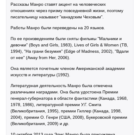
Рассказы Манро ставят акцент на человеческих
отношениях через призму повседневной жизни, поэтому
писательницу называют "канадским Чеховым".
Работы Манро были переведены на 20 языков.
По ее произведениям были сняты фильмы "Мальчики и
девочки" (Boys and Girls, 1983), Lives of Girls & Women (ТВ,
1994), "На грани безумия" (Edge of Madness, 2002), "Вдали
от нее" (Away from Her, 2006).
Она является почетным членом Американской академии
искусств и литературы (1992).
Литературная деятельность Манро была отмечена
различными наградами. Она была удостоена Премии
генерал-губернатора в области фантастики (Канада, 1968,
1978, 1986), литературной премии У.Г. Смита
(Великобритания, 1995), премии Гиллер (Канада, 1998,
2004), премии О. Генри (США, 2008), Букеровской премии
(Великобритания, 2009) и др.
10 октября 2013 года Элис Манро была присуждена