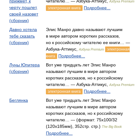
прижмет, к
читателю… — Азбука-Аттикус,
Азбука Premium
черту пошлет,
Подробнее...
электронная книга
своей назовет
(сборник)
Давно хотела
Элис Манро давно называют лучшим
тебе сказать
в мире автором коротких рассказов,
(сборник)
но к российскому читателю ее книги… —
Азбука-Аттикус,
электронная
Азбука Premium
Подробнее...
книга
Луны Юпитера
Вот уже тридцать лет Элис Манро
(сборник)
называют лучшим в мире автором
коротких рассказов, но к российскому
читателю… — Азбука-Аттикус,
Азбука Premium
Подробнее...
электронная книга
Беглянка
Вот уже тридцать лет Элис Манро
называют лучшим в мире автором
коротких рассказов, но к российскому
читателю… — (формат: 75x100/32
(120x185мм), 352стр. стр.)
The Big Book
Подробнее...