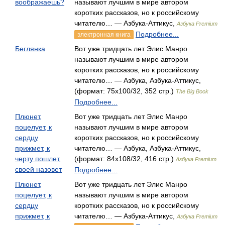
воображаешь?
называют лучшим в мире автором
коротких рассказов, но к российскому
читателю… — Азбука-Аттикус,
Азбука Premium
Подробнее...
электронная книга
Беглянка
Вот уже тридцать лет Элис Манро
называют лучшим в мире автором
коротких рассказов, но к российскому
читателю… — Азбука, Азбука-Аттикус,
(формат: 75x100/32, 352 стр.)
The Big Book
Подробнее...
Плюнет,
Вот уже тридцать лет Элис Манро
поцелует, к
называют лучшим в мире автором
сердцу
коротких рассказов, но к российскому
прижмет, к
читателю… — Азбука, Азбука-Аттикус,
черту пошлет,
(формат: 84x108/32, 416 стр.)
Азбука Premium
своей назовет
Подробнее...
Плюнет,
Вот уже тридцать лет Элис Манро
поцелует, к
называют лучшим в мире автором
сердцу
коротких рассказов, но к российскому
прижмет, к
читателю… — Азбука-Аттикус,
Азбука Premium