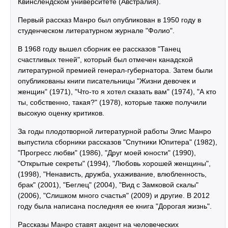
Квинслендском университете (Австралия).
Первый рассказ Манро был опубликован в 1950 году в
студенческом литературном журнале "Фолио".
В 1968 году вышел сборник ее рассказов "Танец
счастливых теней", который был отмечен канадской
литературной премией генерал-губернатора. Затем были
опубликованы книги писательницы "Жизни девочек и
женщин" (1971), "Что-то я хотел сказать вам" (1974), "А кто
ты, собственно, такая?" (1978), которые также получили
высокую оценку критиков.
За годы плодотворной литературной работы Элис Манро
выпустила сборники рассказов "Спутники Юпитера" (1982),
"Прогресс любви" (1986), "Друг моей юности" (1990),
"Открытые секреты" (1994), "Любовь хорошей женщины",
(1998), "Ненависть, дружба, ухаживание, влюбленность,
брак" (2001), "Беглец" (2004), "Вид с Замковой скалы"
(2006), "Слишком много счастья" (2009) и другие. В 2012
году была написана последняя ее книга "Дорогая жизнь".
Рассказы Манро ставят акцент на человеческих