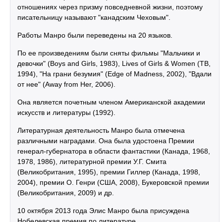
отношениях через призму повседневной жизни, поэтому
писательницу называют "канадским Чеховым".
Работы Манро были переведены на 20 языков.
По ее произведениям были сняты фильмы "Мальчики и
девочки" (Boys and Girls, 1983), Lives of Girls & Women (ТВ,
1994), "На грани безумия" (Edge of Madness, 2002), "Вдали
от нее" (Away from Her, 2006).
Она является почетным членом Американской академии
искусств и литературы (1992).
Литературная деятельность Манро была отмечена
различными наградами. Она была удостоена Премии
генерал-губернатора в области фантастики (Канада, 1968,
1978, 1986), литературной премии У.Г. Смита
(Великобритания, 1995), премии Гиллер (Канада, 1998,
2004), премии О. Генри (США, 2008), Букеровской премии
(Великобритания, 2009) и др.
10 октября 2013 года Элис Манро была присуждена
Нобелевская премия по литературе.