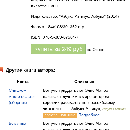
писательницы.
Издательство: "Азбука-Аттикус, Азбука"
(2014)
Формат: 84x108/30, 352 стр.
ISBN: 978-5-389-07504-7
Купить за
249
руб
на Озоне
Другие книги автора:
Книга
Описание
Слишком
Вот уже тридцать лет Элис Манро
много счастья
называют лучшим в мире автором
(сборник)
коротких рассказов, но к российскому
читателю… — Азбука-Аттикус,
Азбука Premium
Подробнее...
электронная книга
Беглянка
Вот уже тридцать лет Элис Манро
называют лучшим в мире автором