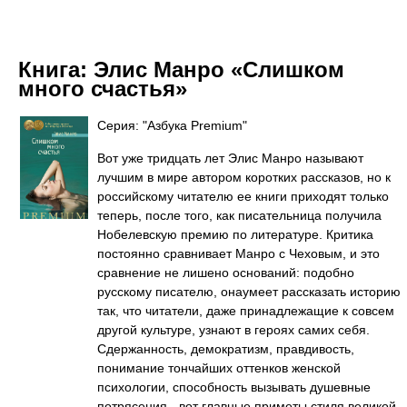
Книга:
Элис Манро «Слишком
много счастья»
Серия: "Азбука Premium"
Вот уже тридцать лет Элис Манро называют
лучшим в мире автором коротких рассказов, но к
российскому читателю ее книги приходят только
теперь, после того, как писательница получила
Нобелевскую премию по литературе. Критика
постоянно сравнивает Манро с Чеховым, и это
сравнение не лишено оснований: подобно
русскому писателю, онаумеет рассказать историю
так, что читатели, даже принадлежащие к совсем
другой культуре, узнают в героях самих себя.
Сдержанность, демократизм, правдивость,
понимание тончайших оттенков женской
психологии, способность вызывать душевные
потрясения - вот главные приметы стиля великой