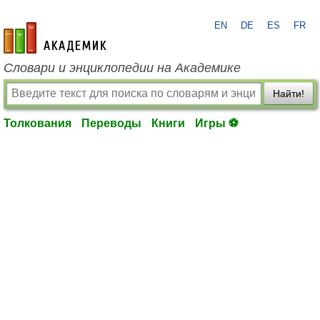
EN
DE
ES
FR
academic.ru
Словари и энциклопедии на Академике
Найти!
Толкования
Переводы
Книги
Игры ⚽