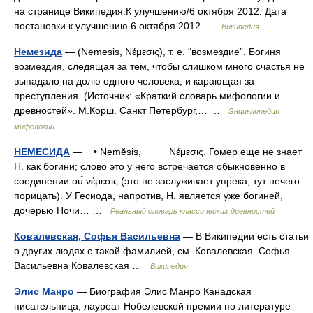
на странице Википедия:К улучшению/6 октября 2012. Дата
постановки к улучшению 6 октября 2012 …
Википедия
Немезида
— (Nemesis, Νέμεσις), т. е. “возмездие”. Богиня
возмездия, следящая за тем, чтобы слишком много счастья не
выпадало на долю одного человека, и карающая за
преступления. (Источник: «Краткий словарь мифологии и
древностей». М.Корш. Санкт Петербург,… …
Энциклопедия
мифологии
НЕМЕСИДА
— • Nemĕsis, Νέμεσις. Гомер еще не знает
Н. как богини; слово это у него встречается обыкновенно в
соединении ου̉ νέμεσις (это не заслуживает упрека, тут нечего
порицать). У Гесиода, напротив, Н. является уже богиней,
дочерью Ночи… …
Реальный словарь классических древностей
Ковалевская, Софья Васильевна
— В Википедии есть статьи
о других людях с такой фамилией, см. Ковалевская. Софья
Васильевна Ковалевская …
Википедия
Элис Манро
— Биография Элис Манро Канадская
писательница, лауреат Нобелевской премии по литературе