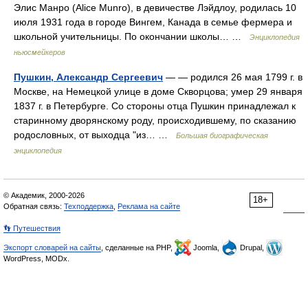
Элис Манро (Alice Munro), в девичестве Лэйдлоу, родилась 10
июля 1931 года в городе Вингем, Канада в семье фермера и
школьной учительницы. По окончании школы… …
Энциклопедия
ньюсмейкеров
Пушкин, Александр Сергеевич
— — родился 26 мая 1799 г. в
Москве, на Немецкой улице в доме Скворцова; умер 29 января
1837 г. в Петербурге. Со стороны отца Пушкин принадлежал к
старинному дворянскому роду, происходившему, по сказанию
родословных, от выходца "из… …
Большая биографическая
энциклопедия
© Академик, 2000-2026
18+
Обратная связь:
Техподдержка
,
Реклама на сайте
👣 Путешествия
Экспорт словарей на сайты
, сделанные на PHP,
Joomla,
Drupal,
WordPress, MODx.