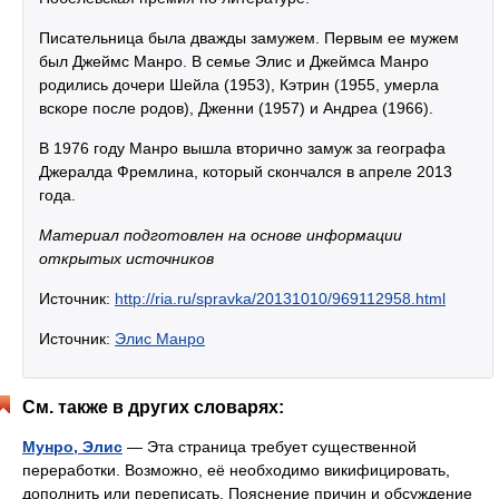
Писательница была дважды замужем. Первым ее мужем
был Джеймс Манро. В семье Элис и Джеймса Манро
родились дочери Шейла (1953), Кэтрин (1955, умерла
вскоре после родов), Дженни (1957) и Андреа (1966).
В 1976 году Манро вышла вторично замуж за географа
Джералда Фремлина, который скончался в апреле 2013
года.
Материал подготовлен на основе информации
открытых источников
Источник:
http://ria.ru/spravka/20131010/969112958.html
Источник:
Элис Манро
См. также в других словарях:
Мунро, Элис
— Эта страница требует существенной
переработки. Возможно, её необходимо викифицировать,
дополнить или переписать. Пояснение причин и обсуждение