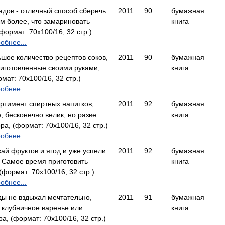
дов - отличный способ сберечь
2011
90
бумажная
м более, что замариновать
книга
рмат: 70x100/16, 32 стр.)
обнее...
ьшое количество рецептов соков,
2011
90
бумажная
риготовленные своими руками,
книга
ат: 70x100/16, 32 стр.)
обнее...
ортимент спиртных напитков,
2011
92
бумажная
 бесконечно велик, но разве
книга
, (формат: 70x100/16, 32 стр.)
обнее...
ай фруктов и ягод и уже успели
2011
92
бумажная
 Самое время приготовить
книга
ормат: 70x100/16, 32 стр.)
обнее...
ды не вздыхал мечтательно,
2011
91
бумажная
 клубничное варенье или
книга
 (формат: 70x100/16, 32 стр.)