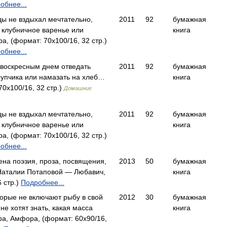
обнее...
ды не вздыхал мечтательно,
2011
92
бумажная
 клубничное варенье или
книга
 (формат: 70x100/16, 32 стр.)
обнее...
м воскресным днем отведать
2011
92
бумажная
супчика или намазать на хлеб…
книга
0x100/16, 32 стр.)
Домашние
ды не вздыхал мечтательно,
2011
92
бумажная
 клубничное варенье или
книга
 (формат: 70x100/16, 32 стр.)
обнее...
ена поэзия, проза, посвящения,
2013
50
бумажная
Наталии Потаповой — Любавич,
книга
 стр.)
Подробнее...
орые не включают рыбу в свой
2012
30
бумажная
е хотят знать, какая масса
книга
, Амфора, (формат: 60x90/16,