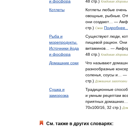
и фосфора
48 стр.)
Кладовая здоровь
Котлеты
Котлеты любые очень 
овощные, рыбные. Отб
они создают… — Амфо
стр.)
Подробнее..
Смак
Рыба и
Существуют люди, кот
морепродукты.
пищевой рацион. Они н
Источники йода
витаминов… — Амфора
и фосфора
48 стр.)
Кладовая здоровь
Домашние соки
Что называют домашн
разнообразные консер
соленья, соусы и… — 
стр.)
Домашние заготовки
Сушка и
Традиционные способ
заморозка
и умным рецептам во
приятных домашних…
70x100/16, 32 стр.)
Дом
См. также в других словарях: