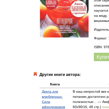
этой сер
описанию
научатся
на меду,
вишневым
Издатель
Формат: 7
ISBN: 97
Купи
Другие книги автора:
Книга
Диета для
В наш непростой век 
влюбленных.
питанию достаточно р
Сила
полезностью… — Амф
афродизиаков
60x90/16, 48 стр.)
Клад