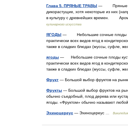
Глава 5. ПРЯНЫЕ ТРАВЫ
— Пряные трав
дикорастущие, хотя некоторые из них (нап
в культуру с древнейших времен. Аром
кулинарного искусства
ЯГОДЫ
— Небольшие сочные плоды куст
практически всех видов ягод в кондитерс
также в сладких блюдах (муссы, суфле, 
ягоды
— Небольшие сочные плоды кустар
практически всех видов ягод в кондитерс
также в сладких блюдах (муссы, суфле, 
Фрукт
— Большой выбор фруктов на рын
Фрукты
— Большой выбор фруктов на рынке
обычно съедобный, плод дерева или куста
ягоды. «Фруктом» обычно называют любо
Эхиноцереус
— Эхиноцереус …
Википеди