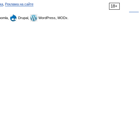
ка
,
Реклама на сайте
18+
omla,
Drupal,
WordPress, MODx.