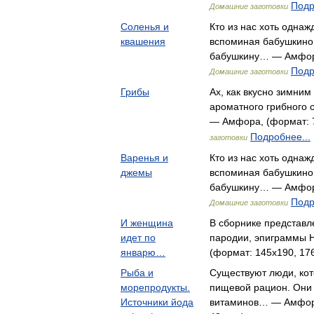
Подр
Домашние заготовки
Соленья и
Кто из нас хоть однаж
квашения
вспоминая бабушкино
бабушкину… — Амфора,
Подр
Домашние заготовки
Грибы
Ах, как вкусно зимни
ароматного грибного 
— Амфора, (формат: 7
Подробнее...
заготовки
Варенья и
Кто из нас хоть однаж
джемы
вспоминая бабушкино
бабушкину… — Амфора,
Подр
Домашние заготовки
И женщина
В сборнике представл
идет по
пародии, эпиграммы 
январю…
(формат: 145x190, 176
Рыба и
Существуют люди, кот
морепродукты.
пищевой рацион. Они н
Источники йода
витаминов… — Амфора