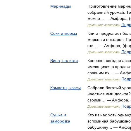
Маринады
Приготовление марина
собранный урожай. Те
можно… — Амфора, (фо
Подр
Домашние заготовки
Соки и морсы
Книга предлагает бол
морсов и нектаров. П
эти… — Амфора, (форм
Подр
Домашние заготовки
Вина, наливки
Конечно, сегодня асс
имеющихся в продаже,
сравним их… — Амфора
Подр
Домашние заготовки
Компоты, квасы
Собрали богатый урож
наесться ими досыта?
своими… — Амфора, (ф
Подр
Домашние заготовки
Сушка и
Кто из нас хоть однаж
заморозка
вспоминая бабушкино
бабушкину… — Амфора,