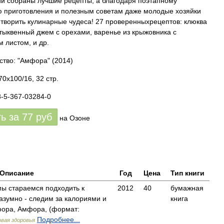
ии собраны лучшие рецепты, а благодаря поэтапному
 приготовления и полезным советам даже молодые хозяйки
 творить кулинарные чудеса! 27 проверенныхрецептов: клюква
 тыквенный джем с орехами, варенье из крыжовника с
 листом, и др.
ство: "Амфора"
(2014)
0x100/16, 32 стр.
8-5-367-03284-0
ть за
77
руб
на Озоне
Описание
Год
Цена
Тип книги
мы стараемся подходить к
2012
40
бумажная
азумно - следим за калориями и
книга
ора, Амфора, (формат:
Подробнее...
овая здоровья