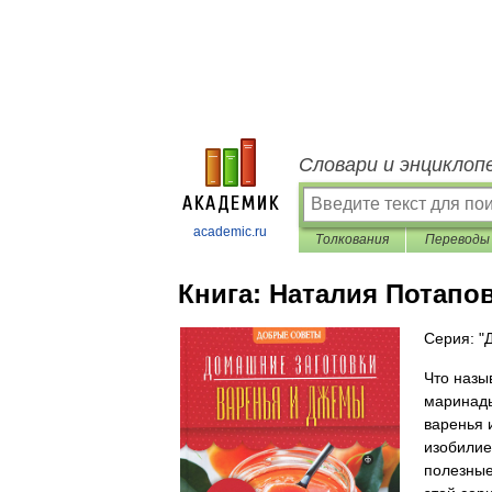
Словари и энциклоп
academic.ru
Толкования
Переводы
Книга:
Наталия Потапо
Серия: "
Что назы
маринады
варенья 
изобилие
полезные