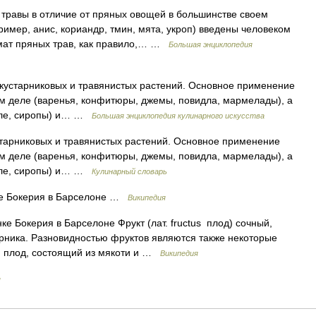
ы в отличие от пряных овощей в большинстве своем
ример, анис, кориандр, тмин, мята, укроп) введены человеком
ат пряных трав, как правило,… …
Большая энциклопедия
арниковых и травянистых растений. Основное применение
ком деле (варенья, конфитюры, джемы, повидла, мармелады), а
желе, сиропы) и… …
Большая энциклопедия кулинарного искусства
никовых и травянистых растений. Основное применение
ком деле (варенья, конфитюры, джемы, повидла, мармелады), а
желе, сиропы) и… …
Кулинарный словарь
ке Бокерия в Барселоне …
Википедия
 Бокерия в Барселоне Фрукт (лат. fructus плод) сочный,
рника. Разновидностью фруктов являются также некоторые
й плод, состоящий из мякоти и …
Википедия
я