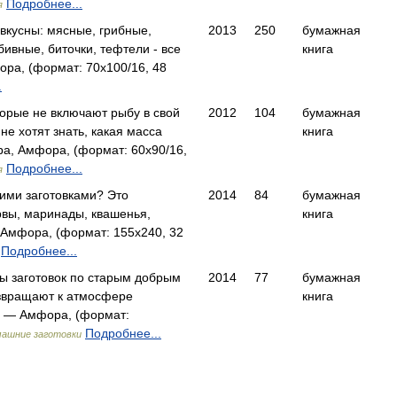
Подробнее...
я
вкусны: мясные, грибные,
2013
250
бумажная
ивные, биточки, тефтели - все
книга
ра, (формат: 70x100/16, 48
.
орые не включают рыбу в свой
2012
104
бумажная
е хотят знать, какая масса
книга
, Амфора, (формат: 60x90/16,
Подробнее...
я
ими заготовками? Это
2014
84
бумажная
вы, маринады, квашенья,
книга
Амфора, (формат: 155x240, 32
Подробнее...
ы заготовок по старым добрым
2014
77
бумажная
звращают к атмосфере
книга
 — Амфора, (формат:
Подробнее...
ашние заготовки