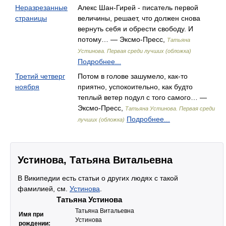
Неразрезанные
Алекс Шан-Гирей - писатель первой
страницы
величины, решает, что должен снова
вернуть себя и обрести свободу. И
потому… — Эксмо-Пресс,
Татьяна
Устинова. Первая среди лучших (обложка)
Подробнее...
Третий четверг
Потом в голове зашумело, как-то
ноября
приятно, успокоительно, как будто
теплый ветер подул с того самого… —
Эксмо-Пресс,
Татьяна Устинова. Первая среди
Подробнее...
лучших (обложка)
Устинова, Татьяна Витальевна
В Википедии есть статьи о других людях с такой
фамилией, см.
Устинова
.
Татьяна Устинова
Татьяна Витальевна
Имя при
Устинова
рождении: