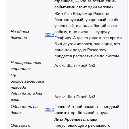
страшное, — что за всеми этими
событиями стоит один человек.
Жил-был Владимир Разлогов —
благополучный, уверенный в себе,
успешный, очень любящий свою
На одном
собаку, и не очень — супругу
2009
дыхании
Глафиру. А где-то рядом все время
был другой человек, знающий, что
рано или поздно Разлогову
придется расплатиться по счетам
Неразрезанные
Алекс Шан-Гирей №2
страницы
Не
оглядывающийся
никогда
Один день, одна
Алекс Шан-Гирей №3
ночь
Одна тень на
Главный герой романа — модный
2003
двоих
архитектор, большой зануда.
Лиза Арсеньева, глава
Олигарх с
преуспевающего рекламного