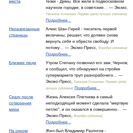
места
тезки - Димы. Все жили в подмосковном
научном городке, в советские… — Эксмо,
Татьяна Устинова. Первая среди лучших (обложка)
Подробнее...
Неразрезанные
Алекс Шан-Гирей - писатель первой
страницы
величины, решает, что должен снова
вернуть себя и обрести свободу. И
потому… — Эксмо-Пресс,
Флипбук (обложка)
Подробнее...
Близкие люди
Утром Степану позвонил его зам, Чернов,
и сообщил, что обнаружил на стройке
супермаркета труп разнорабочего… —
Эксмо-Пресс,
Татьяна Устинова. Первая среди
Подробнее...
лучших (обложка)
Сразу после
Жизнь Алексея Плетнева в самый
сотворения
неподходящий момент сделала "мертвую
мира
петлю", и он оказался в совершенно… —
Эксмо-Пресс,
Флипбук (обложка)
Подробнее...
На одном
Жил-был Владимир Разлогов -