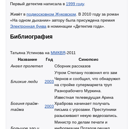
Первый детектив написала в
1999 году
.
Живёт в
подмосковном Жуковском
. В 2010 году за роман
«На одном дыхании» автору была присуждена премия
Электронная буква
в номинации «Детектив года».
Библиография
Татьяна Устинова на
ММКВЯ
-2011
Название
Год
Синопсис
Ангел пролетел
Сборник рассказов
Утром Степану позвонил его зам
Чернов и сообщил, что обнаружил
Близкие люди
2003
на стройке супермаркета труп
Разнорабочего Муркина.
Известная телеведущая Арина
Богиня прайм-
Храброва начинает получать
2003
тайма
письма с угрозами. Преступники
разыскивают некую видеозапись.
Министр по делам печати и
Большое зло и
информации Потапов решил