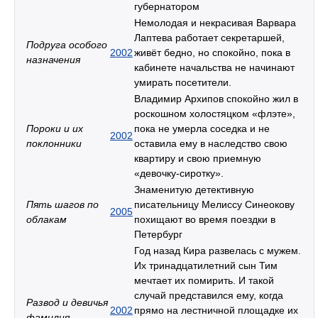
губернатором
Немолодая и некрасивая Варвара
Лаптева работает секретаршей,
Подруга особого
2002
живёт бедно, но спокойно, пока в
назначения
кабинете начальства не начинают
умирать посетители.
Владимир Архипов спокойно жил в
роскошном холостяцком «флэте»,
Пороки и их
пока не умерла соседка и не
2002
поклонники
оставила ему в наследство свою
квартиру и свою приемную
«девочку-сиротку».
Знаменитую детективную
Пять шагов по
писательницу Мелиссу Синеокову
2005
облакам
похищают во время поездки в
Петербург
Год назад Кира развелась с мужем.
Их тринадцатилетний сын Тим
мечтает их помирить. И такой
случай представился ему, когда
Развод и девичья
2002
прямо на лестничной площадке их
фамилия