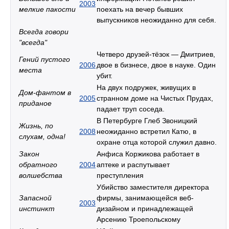
2003
мелкие пакости
поехать на вечер бывших
выпускников неожиданно для себя.
Всегда говори
"всегда"
Четверо друзей-тёзок — Дмитриев,
Гений пустого
2006
двое в бизнесе, двое в науке. Один
места
убит.
На двух подружек, живущих в
Дом-фантом в
2005
странном доме на Чистых Прудах,
приданое
падает труп соседа.
В Петербурге Глеб Звоницкий
Жизнь, по
2008
неожиданно встретил Катю, в
слухам, одна!
охране отца которой служил давно.
Закон
Анфиса Коржикова работает в
обратного
2004
аптеке и распутывает
волшебства
преступления
Убийство заместителя директора
Запасной
фирмы, занимающейся веб-
2003
инстинкт
дизайном и принадлежащей
Арсению Троепольскому