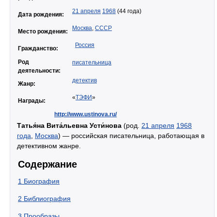
21 апреля
1968
(44 года)
Дата рождения:
Москва
,
СССР
Место рождения:
Россия
Гражданство:
Род
писательница
деятельности:
детектив
Жанр:
«
ТЭФИ
»
Награды:
http://www.ustinova.ru/
Татья́на Вита́льевна Усти́нова
(род.
21 апреля
1968
года
,
Москва
) — российская писательница, работающая в
детективном жанре.
Содержание
1
Биография
2
Библиография
3
Прообразы