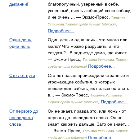
дыхании!
благополучный, уверенный в себе,
успешный, очень любящий свою собаку,
и не очень … — Эксмо-Пресс,
Татьяна
Устинова. Первая среди лучших (обложка)
Подробнее...
Один день,
Один день и одна ночь - это много или
одна ночь
мало? Что можно разрушить, а что
создать?.. В подъезде дома, где живет…
— Эксмо-Пресс,
Татьяна Устинова. Первая
Подробнее...
среди лучших (обложка)
Сто лет пути
Сто лет назад происходили странные и
угрожающие события, о которых
невозможно забыть, их нельзя оставить
в… — Эксмо-Пресс,
Татьяна Устинова.
Подробнее...
Первая среди лучших (обложка)
От первого до
Он не знает, правда это, или ложь - от
последнего
первого до последнего слова. Он не
слова
знает, как жить дальше. Зато он знает…
— Эксмо-Пресс,
Татьяна Устинова. Первая
Подробнее...
среди лучших (обложка)