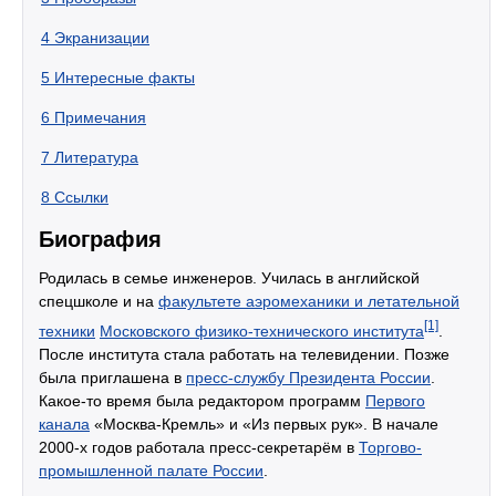
4
Экранизации
5
Интересные факты
6
Примечания
7
Литература
8
Ссылки
Биография
Родилась в семье инженеров. Училась в английской
спецшколе и на
факультете аэромеханики и летательной
[1]
техники
Московского физико-технического института
.
После института стала работать на телевидении. Позже
была приглашена в
пресс-службу Президента России
.
Какое-то время была редактором программ
Первого
канала
«Москва-Кремль» и «Из первых рук». В начале
2000-х годов работала пресс-секретарём в
Торгово-
промышленной палате России
.