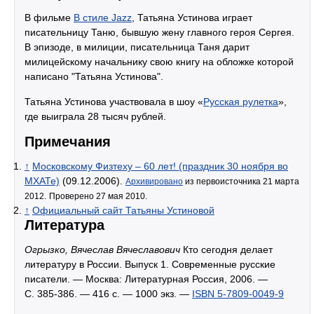
В фильме
В стиле Jazz
, Татьяна Устинова играет
писательницу Таню, бывшую жену главного героя Сергея.
В эпизоде, в милиции, писательница Таня дарит
милицейскому начальнику свою книгу на обложке которой
написано "Татьяна Устинова".
Татьяна Устинова участвовала в шоу «
Русская рулетка
»,
где выиграла 28 тысяч рублей.
Примечания
↑
Московскому Физтеху – 60 лет! (праздник 30 ноября во
МХАТе)
(09.12.2006).
Архивировано
из первоисточника 21 марта
2012.
Проверено 27 мая 2010.
↑
Официальный сайт Татьяны Устиновой
Литература
Огрызко, Вячеслав Вячеславович
Кто сегодня делает
литературу в России. Выпуск 1. Современные русские
писатели. — Москва: Литературная Россия, 2006. —
С. 385-386. — 416 с. —
1000 экз.
—
ISBN 5-7809-0049-9