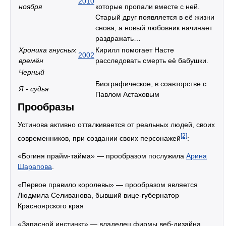
2010
ноября
которые пропали вместе с ней.
Старый друг появляется в её жизни
снова, а новый любовник начинает
раздражать…
Хроника гнусных
Кирилл помогает Насте
2002
времён
расследовать смерть её бабушки.
Черный
Биографическое, в соавторстве с
Я - судья
Павлом Астаховым
Прообразы
Устинова активно отталкивается от реальных людей, своих
[2]
современников, при создании своих персонажей
:
«Богиня прайм-тайма» — прообразом послужила
Арина
Шарапова
.
«Первое правило королевы» — прообразом является
Людмила Селиванова, бывший вице-губернатор
Красноярского края
«Запасной инстинкт» — владелец фирмы веб-дизайна