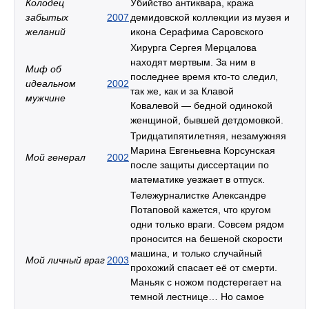
Колодец
Убийство антиквара, кража
забытых
2007
демидовской коллекции из музея и
желаний
икона Серафима Саровского
Хирурга Сергея Мерцалова
находят мертвым. За ним в
Миф об
последнее время кто-то следил,
идеальном
2002
так же, как и за Клавой
мужчине
Ковалевой — бедной одинокой
женщиной, бывшей детдомовкой.
Тридцатипятилетняя, незамужняя
Марина Евгеньевна Корсунская
Мой генерал
2002
после защиты диссертации по
математике уезжает в отпуск.
Тележурналистке Александре
Потаповой кажется, что кругом
одни только враги. Совсем рядом
проносится на бешеной скорости
машина, и только случайный
Мой личный враг
2003
прохожий спасает её от смерти.
Маньяк с ножом подстерегает на
темной лестнице… Но самое