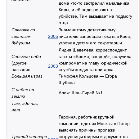
дома кто-то застрелил начальника
Киры, и её подозревают в
убийстве. Тим вызывает на подмогу
отца.
Саквояж со
Знаменитому детективному
светлым
2005
писателю запрещают ехать в Киев,
будущим
угрожая детям его секретарши
Лидия Шевелева, корреспондент
Седьмое небо
газеты «Время, вперед!», получила
(другое
компромат на главу юридической
2003
название —
службы холдинга олигарха
Большая игра
)
Тимофея Кольцова — Егора
Шубина.
С небес на
Алекс Шан-Гирей №1
землю
Там, где нас
нет
Героиня, работник крупной
компании, едет из Москвы в Питер
выяснять причины пропажи
Третий четверг
сотрудницы фирмы и документов