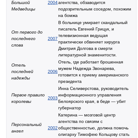
Большой
2004
агентства, обзаводится
Медведицы
подозрительным соседом, похожим
на бомжа
В больнице умирает скандальный
писатель Евгений Грицук, и
От первого до
телевизионная ведущая
последнего
2007
практически обвиняет хирурга
слова
Дмитрия Долгова в смерти
литературной знаменитости.
Отель, где работает брошенная
Отель
мужем Надежда Звонарева,
последней
2006
готовится к приему американского
надежды
президента
Инна Селиверстова, руководитель
Первое правило
информационного управления
2003
королевы
Белоярского края, в беде — убит
губернатор
Катерина — мозговой центр
агентства по связям с
Персональный
2002
общественностью, должна помочь
ангел
олигарху Тимофею Кольцову стать