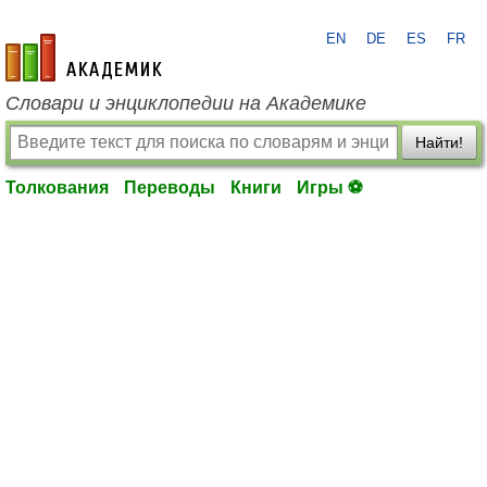
EN
DE
ES
FR
academic.ru
Словари и энциклопедии на Академике
Найти!
Толкования
Переводы
Книги
Игры ⚽