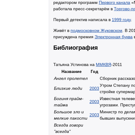
редактором программ
Первого канала
«М
работала пресс-секретарём в
Торгово-п
Первый детектив написала в
1999 году
.
Живёт в
подмосковном Жуковском
. В 2
присуждена премия
Электронная буква
в
Библиография
Татьяна Устинова на
ММКВЯ
-2011
Название
Год
Ангел пролетел
Сборник рассказ
Утром Степану по
Близкие люди
2003
стройке супермар
Богиня прайм-
Известная телев
2003
тайма
угрозами. Престу
Большое зло и
Министр по дела
2003
мелкие пакости
бывших выпускни
Всегда говори
"всегда"