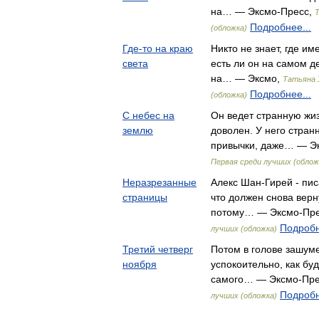
на… — Эксмо-Пресс,
Т
Подробнее...
(обложка)
Где-то на краю
Никто не знает, где и
света
есть ли он на самом де
на… — Эксмо,
Татьяна 
Подробнее...
(обложка)
С небес на
Он ведет странную жиз
землю
доволен. У него стра
привычки, даже… — Э
Первая среди лучших (облож
Неразрезанные
Алекс Шан-Гирей - пис
страницы
что должен снова верн
потому… — Эксмо-Пр
Подробн
лучших (обложка)
Третий четверг
Потом в голове зашуме
ноября
успокоительно, как буд
самого… — Эксмо-Пре
Подробн
лучших (обложка)