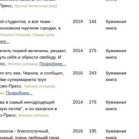
-Пресс,
Русский бестселлер (мяг)
й-студентов, и все тезки -
2019
144
бумажная
осковном научном городке, в
книга
Татьяна Устинова. Первая среди
ее...
атель первой величины, решает,
2014
275
бумажная
уть себя и обрести свободу. И
книга
есс,
Подробнее...
Флипбук (обложка)
л его зам, Чернов, и сообщил,
2016
243
бумажная
йке супермаркета труп
книга
смо-Пресс,
Татьяна Устинова.
Подробнее...
ка)
ева в самый неподходящий
2014
275
бумажная
ую петлю", и он оказался в
книга
о-Пресс,
Флипбук (обложка)
логов - благополучный,
2016
195
бумажная
пешный, очень любящий свою
книга