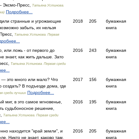
 — Эксмо-Пресс,
Татьяна Устинова.
Подробнее...
ка)
одили странные и угрожающие
2018
205
бумажная
возможно забыть, их нельзя
книга
-Пресс,
Татьяна Устинова. Первая
робнее...
о, или ложь - от первого до
2016
243
бумажная
е знает, как жить дальше. Зато
книга
ресс,
Татьяна Устинова. Первая среди
ее...
 — это много или мало? Что
2017
156
бумажная
о создать? В подъезде дома, где
книга
Подробнее...
ая среди лучших
ый миг, в это самое мгновенье,
2016
195
бумажная
ять судьбоносное решение,
книга
с,
Татьяна Устинова. Первая среди
ее...
енно находится "край земли", и
2016
205
бумажная
ле. Никто не знает, каково там,
книга