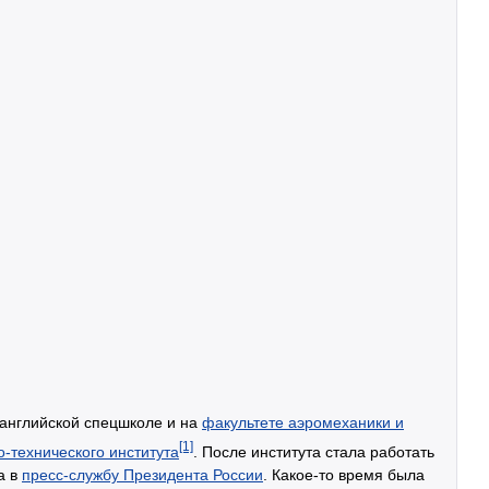
 английской спецшколе и на
факультете аэромеханики и
[1]
-технического института
. После института стала работать
а в
пресс-службу Президента России
. Какое-то время была