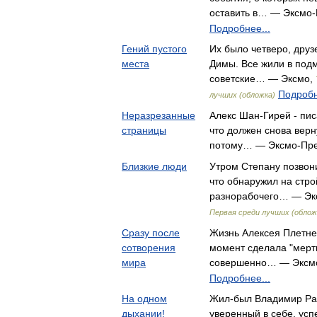
оставить в… — Эксмо
Подробнее...
Гений пустого
Их было четверо, друзе
места
Димы. Все жили в подм
советские… — Эксмо,
Подробн
лучших (обложка)
Неразрезанные
Алекс Шан-Гирей - пис
страницы
что должен снова верн
потому… — Эксмо-Пр
Близкие люди
Утром Степану позвони
что обнаружил на стро
разнорабочего… — Эк
Первая среди лучших (облож
Сразу после
Жизнь Алексея Плетн
сотворения
момент сделала "мертв
мира
совершенно… — Эксм
Подробнее...
На одном
Жил-был Владимир Раз
дыхании!
уверенный в себе, ус