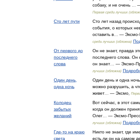
собаку, и не очень …
Первая среди лучших (облож
Сто лет пути
Сто лет назад происх
события, о которых не
оставить в… — Эксмо
Под
среди лучших (обложка)
От первого до
Он не знает, правда эт
последнего
последнего слова. Он н
слова
он знает… — Эксмо-П
Подробн
лучших (обложка)
Один день,
Один день и одна ночь
одна ночь
можно разрушить, а чт
живет… — Эксмо,
Перв
Колодец
Вот сейчас, в этот сам
забытых
когда он должен прин
желаний
Олег… — Эксмо-Прес
Подробн
лучших (обложка)
Где-то на краю
Никто не знает, где им
света
есть ли он на самом де