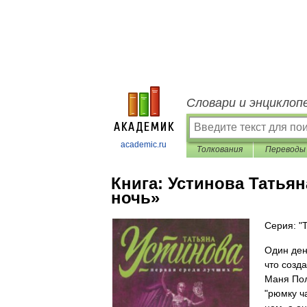
Словари и энциклоп
academic.ru
Толкования
Переводы
Книга:
Устинова Татьян
ночь»
Серия: "
Один ден
что созд
Маня Пол
"рюмку ч