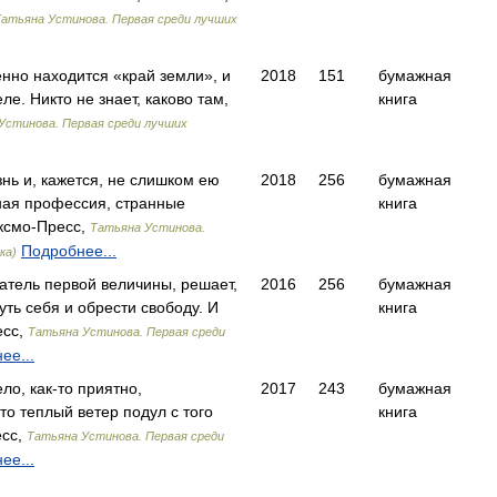
атьяна Устинова. Первая среди лучших
менно находится «край земли», и
2018
151
бумажная
ле. Никто не знает, каково там,
книга
Устинова. Первая среди лучших
нь и, кажется, не слишком ею
2018
256
бумажная
нная профессия, странные
книга
ксмо-Пресс,
Татьяна Устинова.
Подробнее...
ка)
атель первой величины, решает,
2016
256
бумажная
уть себя и обрести свободу. И
книга
есс,
Татьяна Устинова. Первая среди
ее...
ло, как-то приятно,
2017
243
бумажная
то теплый ветер подул с того
книга
сс,
Татьяна Устинова. Первая среди
ее...