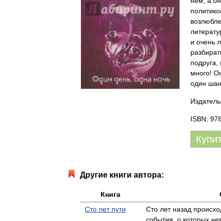
нем, а о
политико
возлюбле
литерату
и очень л
разбират
подруга,
много! О
один шанс
Издатель
ISBN: 97
Купи
Другие книги автора:
Книга
Сто лет пути
Сто лет назад происх
события, о которых не