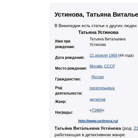
Устинова, Татьяна Виталь
В Википедии есть статьи о других людях
Татьяна Устинова
Татьяна Витальевна
Имя при
Устинова
рождении:
21 апреля
1968
(44 года)
Дата рождения:
Москва
,
СССР
Место рождения:
Россия
Гражданство:
Род
писательница
деятельности:
детектив
Жанр:
«
ТЭФИ
»
Награды:
http://www.ustinova.ru/
Татья́на Вита́льевна Усти́нова
(род.
2
работающая в детективном жанре.