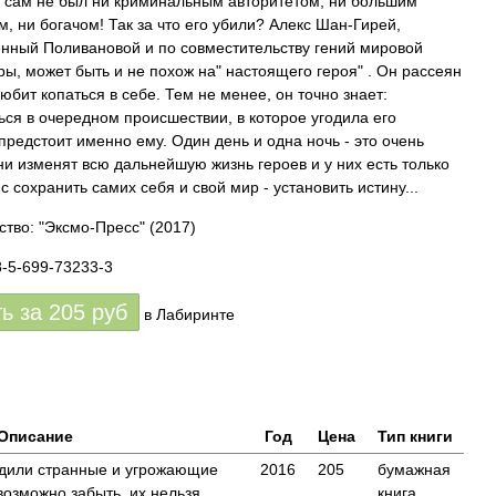
н сам не был ни криминальным авторитетом, ни большим
м, ни богачом! Так за что его убили? Алекс Шан-Гирей,
нный Поливановой и по совместительству гений мировой
ры, может быть и не похож на" настоящего героя" . Он рассеян
юбит копаться в себе. Тем не менее, он точно знает:
ься в очередном происшествии, в которое угодила его
 предстоит именно ему. Один день и одна ночь - это очень
ни изменят всю дальнейшую жизнь героев и у них есть только
 сохранить самих себя и свой мир - установить истину...
ство: "Эксмо-Пресс"
(2017)
8-5-699-73233-3
ть за
205
руб
в Лабиринте
Описание
Год
Цена
Тип книги
одили странные и угрожающие
2016
205
бумажная
возможно забыть, их нельзя
книга