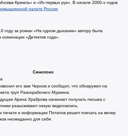
осква-Кремль» и «Из первых рук». В начале 2000-х годов
ромышленной палате России
.
010 году за роман «На одном дыхании» автору была
 номинации «Детектив года».
Синопсис
ов
звонил его зам Чернов и сообщил, что обнаружил на
кета труп Разнорабочего Муркина.
едущая Арина Храброва начинает получать письма с
пники разыскивают некую видеозапись.
м печати и информации Потапов решил поехать на вечер
ков неожиданно для себя.