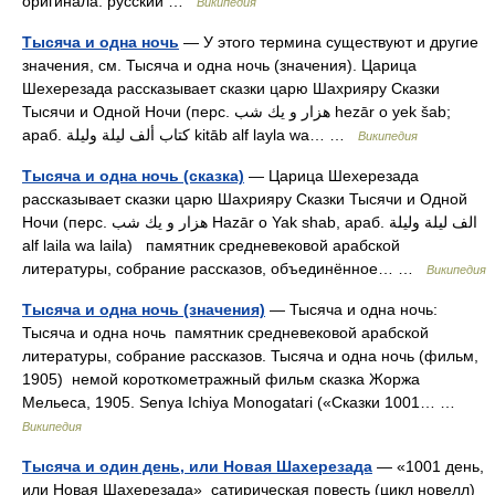
оригинала: русский …
Википедия
Тысяча и одна ночь
— У этого термина существуют и другие
значения, см. Тысяча и одна ночь (значения). Царица
Шехерезада рассказывает сказки царю Шахрияру Сказки
Тысячи и Одной Ночи (перс. هزار و يك شب‎ hezār o yek šab;
араб. كتاب ألف ليلة وليلة‎‎ kitāb alf layla wa… …
Википедия
Тысяча и одна ночь (сказка)
— Царица Шехерезада
рассказывает сказки царю Шахрияру Сказки Тысячи и Одной
Ночи (перс. هزار و يك شب Hazār o Yak shab, араб. الف ليلة وليلة‎‎
alf laila wa laila) памятник средневековой арабской
литературы, собрание рассказов, объединённое… …
Википедия
Тысяча и одна ночь (значения)
— Тысяча и одна ночь:
Тысяча и одна ночь памятник средневековой арабской
литературы, собрание рассказов. Тысяча и одна ночь (фильм,
1905) немой короткометражный фильм сказка Жоржа
Мельеса, 1905. Senya Ichiya Monogatari («Сказки 1001… …
Википедия
Тысяча и один день, или Новая Шахерезада
— «1001 день,
или Новая Шахерезада» сатирическая повесть (цикл новелл)