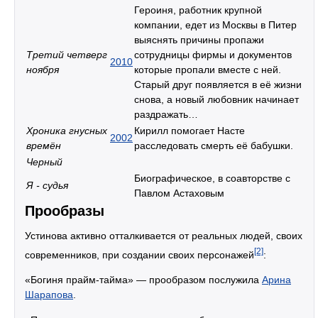
Героиня, работник крупной
компании, едет из Москвы в Питер
выяснять причины пропажи
Третий четверг
сотрудницы фирмы и документов
2010
ноября
которые пропали вместе с ней.
Старый друг появляется в её жизни
снова, а новый любовник начинает
раздражать…
Хроника гнусных
Кирилл помогает Насте
2002
времён
расследовать смерть её бабушки.
Черный
Биографическое, в соавторстве с
Я - судья
Павлом Астаховым
Прообразы
Устинова активно отталкивается от реальных людей, своих
[2]
современников, при создании своих персонажей
:
«Богиня прайм-тайма» — прообразом послужила
Арина
Шарапова
.