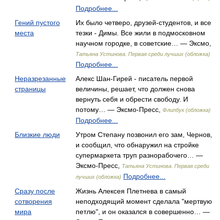
Подробнее...
Гений пустого
Их было четверо, друзей-студентов, и все
места
тезки - Димы. Все жили в подмосковном
научном городке, в советские… — Эксмо,
Татьяна Устинова. Первая среди лучших (обложка)
Подробнее...
Неразрезанные
Алекс Шан-Гирей - писатель первой
страницы
величины, решает, что должен снова
вернуть себя и обрести свободу. И
потому… — Эксмо-Пресс,
Флипбук (обложка)
Подробнее...
Близкие люди
Утром Степану позвонил его зам, Чернов,
и сообщил, что обнаружил на стройке
супермаркета труп разнорабочего… —
Эксмо-Пресс,
Татьяна Устинова. Первая среди
Подробнее...
лучших (обложка)
Сразу после
Жизнь Алексея Плетнева в самый
сотворения
неподходящий момент сделала "мертвую
мира
петлю", и он оказался в совершенно… —