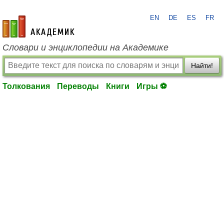
EN
DE
ES
FR
academic.ru
Словари и энциклопедии на Академике
Найти!
Толкования
Переводы
Книги
Игры ⚽