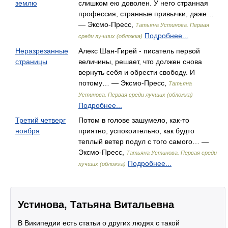
землю
слишком ею доволен. У него странная
профессия, странные привычки, даже…
— Эксмо-Пресс,
Татьяна Устинова. Первая
Подробнее...
среди лучших (обложка)
Неразрезанные
Алекс Шан-Гирей - писатель первой
страницы
величины, решает, что должен снова
вернуть себя и обрести свободу. И
потому… — Эксмо-Пресс,
Татьяна
Устинова. Первая среди лучших (обложка)
Подробнее...
Третий четверг
Потом в голове зашумело, как-то
ноября
приятно, успокоительно, как будто
теплый ветер подул с того самого… —
Эксмо-Пресс,
Татьяна Устинова. Первая среди
Подробнее...
лучших (обложка)
Устинова, Татьяна Витальевна
В Википедии есть статьи о других людях с такой