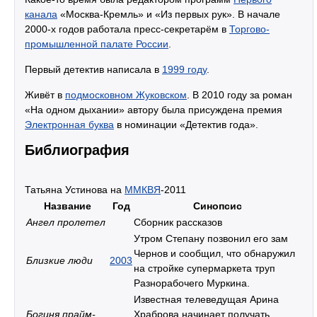
канала
«Москва-Кремль» и «Из первых рук». В начале
2000-х годов работала пресс-секретарём в
Торгово-
промышленной палате России
.
Первый детектив написала в
1999 году
.
Живёт в
подмосковном Жуковском
. В 2010 году за роман
«На одном дыхании» автору была присуждена премия
Электронная буква
в номинации «Детектив года».
Библиография
Татьяна Устинова на
ММКВЯ
-2011
Название
Год
Синопсис
Ангел пролетел
Сборник рассказов
Утром Степану позвонил его зам
Чернов и сообщил, что обнаружил
Близкие люди
2003
на стройке супермаркета труп
Разнорабочего Муркина.
Известная телеведущая Арина
Богиня прайм-
Храброва начинает получать