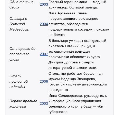
Одна тень на
Главный герой романа — модный
2003
двоих
архитектор, большой зануда.
Лиза Арсеньева, глава
Олигарх с
преуспевающего рекламного
Большой
2004
агентства, обзаводится
Медведицы
подозрительным соседом, похожим
на бомжа
В больнице умирает скандальный
писатель Евгений Грицук, и
От первого до
телевизионная ведущая
последнего
2007
практически обвиняет хирурга
слова
Дмитрия Долгова в смерти
литературной знаменитости.
Отель, где работает брошенная
Отель
мужем Надежда Звонарева,
последней
2006
готовится к приему американского
надежды
президента
Инна Селиверстова, руководитель
Первое правило
информационного управления
2003
королевы
Белоярского края, в беде — убит
губернатор