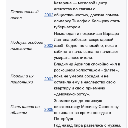
Катерина — мозговой центр
агентства по связям с
Персональный
2002
общественностью, должна помочь
ангел
олигарху Тимофею Кольцову стать
губернатором
Немолодая и некрасивая Варвара
Лаптева работает секретаршей,
Подруга особого
2002
живёт бедно, но спокойно, пока в
назначения
кабинете начальства не начинают
умирать посетители.
Владимир Архипов спокойно жил в
роскошном холостяцком «флэте»,
Пороки и их
пока не умерла соседка и не
2002
поклонники
оставила ему в наследство свою
квартиру и свою приемную
«девочку-сиротку».
Знаменитую детективную
Пять шагов по
писательницу Мелиссу Синеокову
2005
облакам
похищают во время поездки в
Петербург
Год назад Кира развелась с мужем.