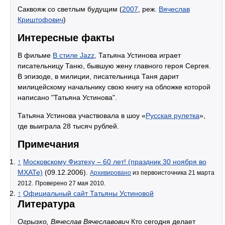
Саквояж со светлым будущим (
2007
, реж.
Вячеслав
Криштофович
)
Интересные факты
В фильме
В стиле Jazz
, Татьяна Устинова играет
писательницу Таню, бывшую жену главного героя Сергея.
В эпизоде, в милиции, писательница Таня дарит
милицейскому начальнику свою книгу на обложке которой
написано "Татьяна Устинова".
Татьяна Устинова участвовала в шоу «
Русская рулетка
»,
где выиграла 28 тысяч рублей.
Примечания
↑
Московскому Физтеху – 60 лет! (праздник 30 ноября во
МХАТе)
(09.12.2006).
Архивировано
из первоисточника 21 марта
2012.
Проверено 27 мая 2010.
↑
Официальный сайт Татьяны Устиновой
Литература
Огрызко, Вячеслав Вячеславович
Кто сегодня делает