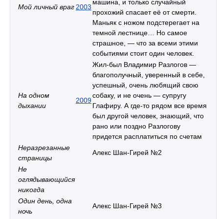
машина, и только случайный
Мой личный враг
2003
прохожий спасает её от смерти.
Маньяк с ножом подстерегает на
темной лестнице… Но самое
страшное, — что за всеми этими
событиями стоит один человек.
Жил-был Владимир Разлогов —
благополучный, уверенный в себе,
успешный, очень любящий свою
На одном
собаку, и не очень — супругу
2009
дыхании
Глафиру. А где-то рядом все время
был другой человек, знающий, что
рано или поздно Разлогову
придется расплатиться по счетам
Неразрезанные
Алекс Шан-Гирей №2
страницы
Не
оглядывающийся
никогда
Один день, одна
Алекс Шан-Гирей №3
ночь