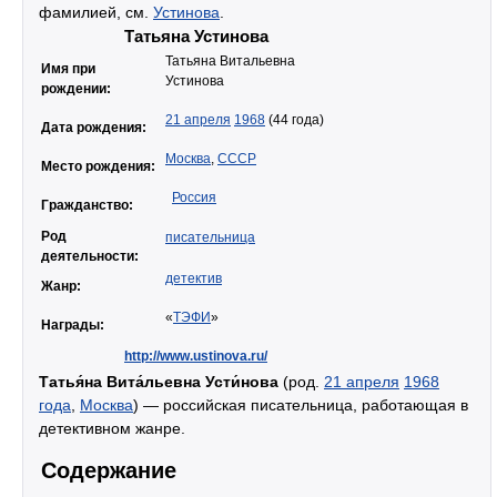
фамилией, см.
Устинова
.
Татьяна Устинова
Татьяна Витальевна
Имя при
Устинова
рождении:
21 апреля
1968
(44 года)
Дата рождения:
Москва
,
СССР
Место рождения:
Россия
Гражданство:
Род
писательница
деятельности:
детектив
Жанр:
«
ТЭФИ
»
Награды:
http://www.ustinova.ru/
Татья́на Вита́льевна Усти́нова
(род.
21 апреля
1968
года
,
Москва
) — российская писательница, работающая в
детективном жанре.
Содержание