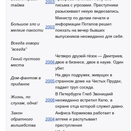
2003
тайма
письма с угрозами. Преступники
разыскивают некую видеозапись.
Министр по делам печати и
Большое зло и
информации Потапов решил
2003
мелкие пакости
поехать на вечер бывших
выпускников неожиданно для себя.
Всегда говори
"всегда"
Четверо друзей-тёзок — Дмитриев,
Гений пустого
2006
двое в бизнесе, двое в науке. Один
места
убит.
На двух подружек, живущих в
Дом-фантом в
2005
странном доме на Чистых Прудах,
приданое
падает труп соседа.
В Петербурге Глеб Звоницкий
Жизнь, по
2008
неожиданно встретил Катю, в
слухам, одна!
охране отца которой служил давно.
Закон
Анфиса Коржикова работает в
обратного
2004
аптеке и распутывает
волшебства
преступления