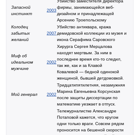
Убийство заместителя директора
Запасной
фирмы, занимающейся веб-
2003
инстинкт
дизайном и принадлежащей
Арсению Троепольскому
Колодец
Убийство антиквара, кража
забытых
2007
демидовской коллекции из музея и
желаний
икона Серафима Саровского
Хирурга Сергея Мерцалова
находят мертвым. За ним в
Миф об
последнее время кто-то следил,
идеальном
2002
так же, как и за Клавой
мужчине
Ковалевой — бедной одинокой
женщиной, бывшей детдомовкой.
Тридцатипятилетняя, незамужняя
Марина Евгеньевна Корсунская
Мой генерал
2002
после защиты диссертации по
математике уезжает в отпуск.
Тележурналистке Александре
Потаповой кажется, что кругом
одни только враги. Совсем рядом
проносится на бешеной скорости