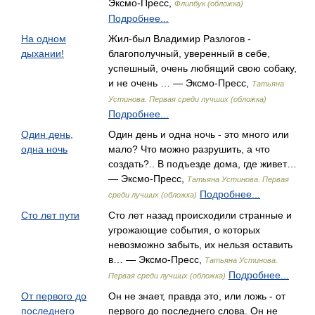
Эксмо-Пресс,
Флипбук (обложка)
Подробнее...
На одном
Жил-был Владимир Разлогов -
дыхании!
благополучный, уверенный в себе,
успешный, очень любящий свою собаку,
и не очень … — Эксмо-Пресс,
Татьяна
Устинова. Первая среди лучших (обложка)
Подробнее...
Один день,
Один день и одна ночь - это много или
одна ночь
мало? Что можно разрушить, а что
создать?.. В подъезде дома, где живет…
— Эксмо-Пресс,
Татьяна Устинова. Первая
Подробнее...
среди лучших (обложка)
Сто лет пути
Сто лет назад происходили странные и
угрожающие события, о которых
невозможно забыть, их нельзя оставить
в… — Эксмо-Пресс,
Татьяна Устинова.
Подробнее...
Первая среди лучших (обложка)
От первого до
Он не знает, правда это, или ложь - от
последнего
первого до последнего слова. Он не