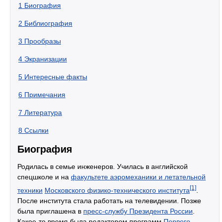
1
Биография
2
Библиография
3
Прообразы
4
Экранизации
5
Интересные факты
6
Примечания
7
Литература
8
Ссылки
Биография
Родилась в семье инженеров. Училась в английской
спецшколе и на
факультете аэромеханики и летательной
[1]
техники
Московского физико-технического института
.
После института стала работать на телевидении. Позже
была приглашена в
пресс-службу Президента России
.
Какое-то время была редактором программ
Первого