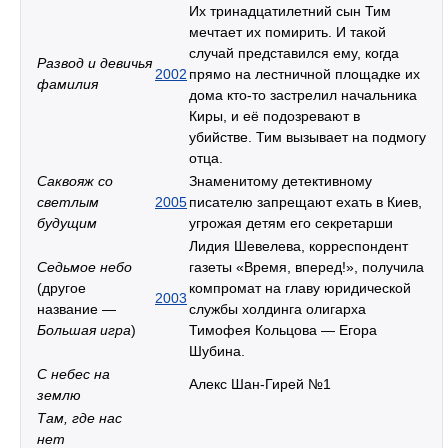
Их тринадцатилетний сын Тим
мечтает их помирить. И такой
случай представился ему, когда
Развод и девичья
2002
прямо на лестничной площадке их
фамилия
дома кто-то застрелил начальника
Киры, и её подозревают в
убийстве. Тим вызывает на подмогу
отца.
Саквояж со
Знаменитому детективному
светлым
2005
писателю запрещают ехать в Киев,
будущим
угрожая детям его секретарши
Лидия Шевелева, корреспондент
Седьмое небо
газеты «Время, вперед!», получила
(другое
компромат на главу юридической
2003
название —
службы холдинга олигарха
Большая игра
)
Тимофея Кольцова — Егора
Шубина.
С небес на
Алекс Шан-Гирей №1
землю
Там, где нас
нет