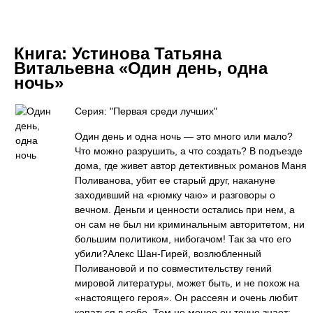
Книга:
Устинова Татьяна
Витальевна «Один день, одна
ночь»
Серия: "Первая среди лучших"
Один день и одна ночь — это много или мало?
Что можно разрушить, а что создать? В подъезде
дома, где живет автор детективных романов Маня
Поливанова, убит ее старый друг, накануне
заходивший на «рюмку чаю» и разговоры о
вечном. Деньги и ценности остались при нем, а
он сам не был ни криминальным авторитетом, ни
большим политиком, нибогачом! Так за что его
убили?Алекс Шан-Гирей, возлюбленный
Поливановой и по совместительству гений
мировой литературы, может быть, и не похож на
«настоящего героя». Он рассеян и очень любит
копаться в себе. Тем не менее он точно знает: