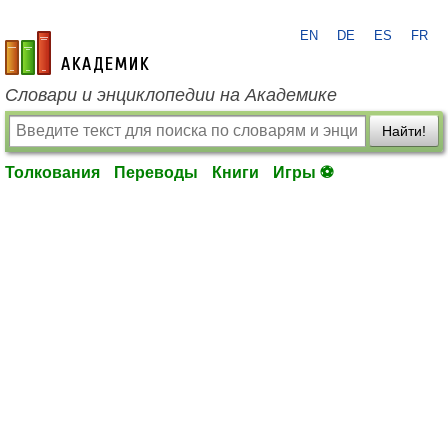
EN
DE
ES
FR
academic.ru
Словари и энциклопедии на Академике
Найти!
Толкования
Переводы
Книги
Игры ⚽