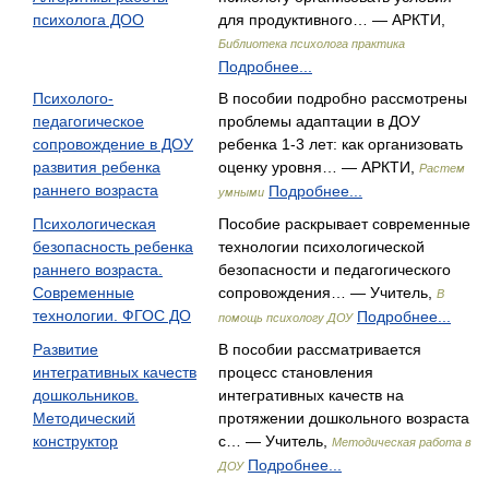
психолога ДОО
для продуктивного… — АРКТИ,
Библиотека психолога практика
Подробнее...
Психолого-
В пособии подробно рассмотрены
педагогическое
проблемы адаптации в ДОУ
сопровождение в ДОУ
ребенка 1-3 лет: как организовать
развития ребенка
оценку уровня… — АРКТИ,
Растем
раннего возраста
Подробнее...
умными
Психологическая
Пособие раскрывает современные
безопасность ребенка
технологии психологической
раннего возраста.
безопасности и педагогического
Современные
сопровождения… — Учитель,
В
технологии. ФГОС ДО
Подробнее...
помощь психологу ДОУ
Развитие
В пособии рассматривается
интегративных качеств
процесс становления
дошкольников.
интегративных качеств на
Методический
протяжении дошкольного возраста
конструктор
с… — Учитель,
Методическая работа в
Подробнее...
ДОУ