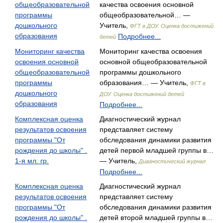
общеобразовательной
качества освоения основной
программы
общеобразовательной… —
дошкольного
Учитель,
ФГТ в ДОУ. Оценка достижений
образования
Подробнее...
детей
Мониторинг качества
Мониторинг качества освоения
освоения основной
основной общеобразовательной
общеобразовательной
программы дошкольного
программы
образования… — Учитель,
ФГТ в
дошкольного
ДОУ. Оценка достижений детей
образования
Подробнее...
Комплексная оценка
Диагностический журнал
результатов освоения
представляет систему
программы "От
обследования динамики развития
рождения до школы" .
детей первой младшей группы в…
1-я мл. гр.
— Учитель,
Диагностический журнал
Подробнее...
Комплексная оценка
Диагностический журнал
результатов освоения
представляет систему
программы "От
обследования динамики развития
рождения до школы" .
детей второй младшей группы в…