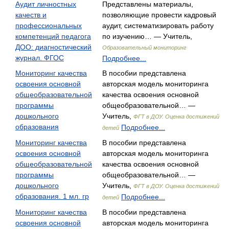
Аудит личностных
Представлены материалы,
качеств и
позволяющие провести кадровый
профессиональных
аудит, систематизировать работу
компетенций педагога
по изучению… — Учитель,
ДОО: диагностический
Образовательный мониторинг
журнал. ФГОС
Подробнее...
Мониторинг качества
В пособии представлена
освоения основной
авторская модель мониторинга
общеобразовательной
качества освоения основной
программы
общеобразовательной… —
дошкольного
Учитель,
ФГТ в ДОУ. Оценка достижений
образования
Подробнее...
детей
Мониторинг качества
В пособии представлена
освоения основной
авторская модель мониторинга
общеобразовательной
качества освоения основной
программы
общеобразовательной… —
дошкольного
Учитель,
ФГТ в ДОУ. Оценка достижений
образования. 1 мл. гр
Подробнее...
детей
Мониторинг качества
В пособии представлена
освоения основной
авторская модель мониторинга