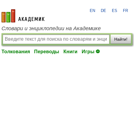
EN
DE
ES
FR
academic.ru
Словари и энциклопедии на Академике
Найти!
Толкования
Переводы
Книги
Игры ⚽