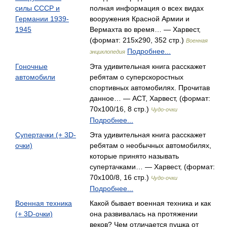
силы СССР и
полная информация о всех видах
Германии 1939-
вооружения Красной Армии и
1945
Вермахта во время… — Харвест,
(формат: 215x290, 352 стр.)
Военная
Подробнее...
энциклопедия
Гоночные
Эта удивительная книга расскажет
автомобили
ребятам о суперскоростных
спортивных автомобилях. Прочитав
данное… — АСТ, Харвест, (формат:
70x100/16, 8 стр.)
Чудо-очки
Подробнее...
Супертачки (+ 3D-
Эта удивительная книга расскажет
очки)
ребятам о необычных автомобилях,
которые принято называть
супертачками… — Харвест, (формат:
70x100/8, 16 стр.)
Чудо-очки
Подробнее...
Военная техника
Какой бывает военная техника и как
(+ 3D-очки)
она развивалась на протяжении
веков? Чем отличается пушка от