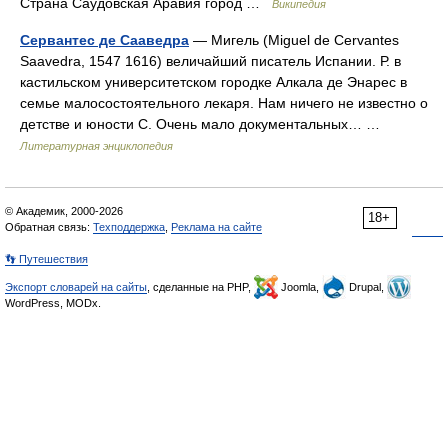
Страна Саудовская Аравия город …
Википедия
Сервантес де Сааведра
— Мигель (Miguel de Cervantes
Saavedra, 1547 1616) величайший писатель Испании. Р. в
кастильском университетском городке Алкала де Энарес в
семье малосостоятельного лекаря. Нам ничего не известно о
детстве и юности С. Очень мало документальных… …
Литературная энциклопедия
© Академик, 2000-2026
18+
Обратная связь:
Техподдержка
,
Реклама на сайте
👣 Путешествия
Экспорт словарей на сайты
, сделанные на PHP,
Joomla,
Drupal,
WordPress, MODx.