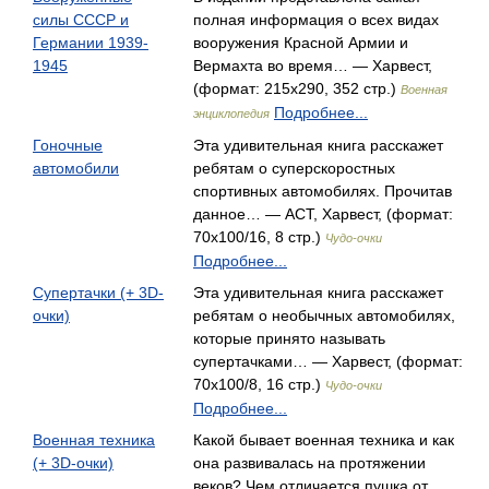
силы СССР и
полная информация о всех видах
Германии 1939-
вооружения Красной Армии и
1945
Вермахта во время… — Харвест,
(формат: 215x290, 352 стр.)
Военная
Подробнее...
энциклопедия
Гоночные
Эта удивительная книга расскажет
автомобили
ребятам о суперскоростных
спортивных автомобилях. Прочитав
данное… — АСТ, Харвест, (формат:
70x100/16, 8 стр.)
Чудо-очки
Подробнее...
Супертачки (+ 3D-
Эта удивительная книга расскажет
очки)
ребятам о необычных автомобилях,
которые принято называть
супертачками… — Харвест, (формат:
70x100/8, 16 стр.)
Чудо-очки
Подробнее...
Военная техника
Какой бывает военная техника и как
(+ 3D-очки)
она развивалась на протяжении
веков? Чем отличается пушка от