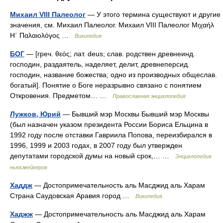
Михаил VIII Палеолог
— У этого термина существуют и другие
значения, см. Михаил Палеолог. Михаил VIII Палеолог Μιχαήλ
Η΄ Παλαιολόγος …
Википедия
БОГ
— [греч. θεός; лат. deus; слав. родствен древнеинд.
господин, раздаятель, наделяет, делит, древнеперсид.
господин, название божества; одно из производных общеслав.
богатый]. Понятие о Боге неразрывно связано с понятием
Откровения. Предметом… …
Православная энциклопедия
Лужков, Юрий
— Бывший мэр Москвы Бывший мэр Москвы
(был назначен указом президента России Бориса Ельцина в
1992 году после отставки Гавриила Попова, переизбирался в
1996, 1999 и 2003 годах, в 2007 году был утвержден
депутатами городской думы на новый срок,… …
Энциклопедия
ньюсмейкеров
Хаддж
— Достопримечательность аль Масджид аль Харам
Страна Саудовская Аравия город …
Википедия
Хаджж
— Достопримечательность аль Масджид аль Харам