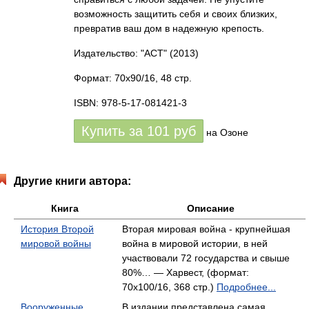
возможность защитить себя и своих близких,
превратив ваш дом в надежную крепость.
Издательство: "АСТ"
(2013)
Формат: 70x90/16, 48 стр.
ISBN: 978-5-17-081421-3
Купить за
101
руб
на Озоне
Другие книги автора:
Книга
Описание
История Второй
Вторая мировая война - крупнейшая
мировой войны
война в мировой истории, в ней
участвовали 72 государства и свыше
80%… — Харвест, (формат:
70x100/16, 368 стр.)
Подробнее...
Вооруженные
В издании представлена самая