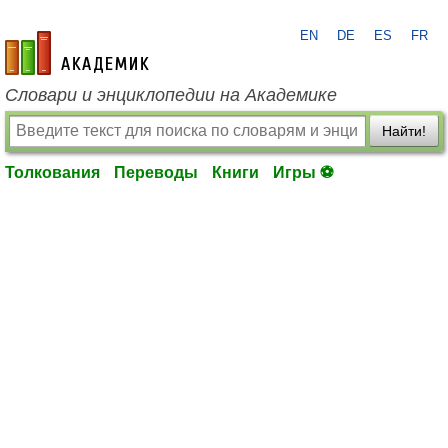
EN
DE
ES
FR
academic.ru
Словари и энциклопедии на Академике
Найти!
Толкования
Переводы
Книги
Игры ⚽