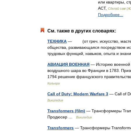
или квартиры, с
АСТ,
Сделай сам (А
Подробнее...
См. также в других словарях:
ТЕХНИКА
— (от греч. искусство, мастерс
общества, развивающаяся посредством ис
трудовых функций, навыков, опыта и зна
АВИАЦИЯ ВОЕННАЯ
— Историю военной а
воздушного шара во Франции в 1783. Приз
1794 решение французского правительст
Кольера
Call of Duty: Modern Warfare 3
— Call of D
Википедия
Transformers (film)
— Трансформеры Trans
Продюсер …
Википедия
Transformers
— Трансформеры Transforme