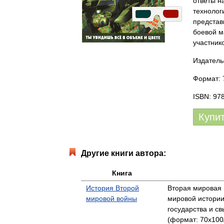
ответы н
технолог
представ
боевой м
участник
Издатель
Формат: 7
ISBN: 97
Купи
Другие книги автора:
Книга
История Второй
Вторая мировая 
мировой войны
мировой истории
государства и с
(формат: 70x100/