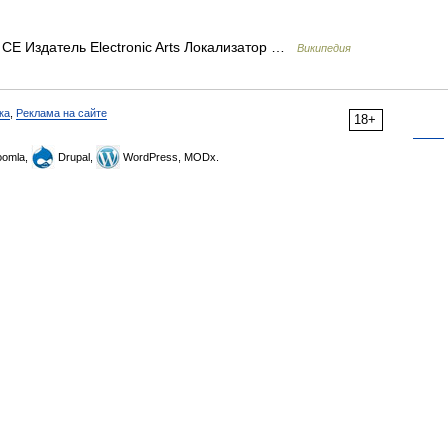
ns CE Издатель Electronic Arts Локализатор …
Википедия
ка
,
Реклама на сайте
18+
omla,
Drupal,
WordPress, MODx.