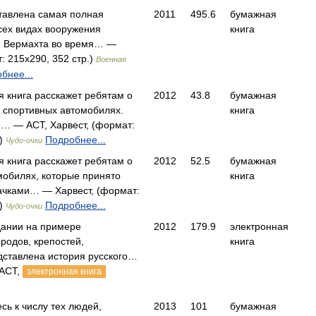
тавлена самая полная
2011
495.6
бумажная
ех видах вооружения
книга
и Вермахта во время… —
: 215x290, 352 стр.)
Военная
бнее...
я книга расскажет ребятам о
2012
43.8
бумажная
 спортивных автомобилях.
книга
… — АСТ, Харвест, (формат:
.)
Подробнее...
Чудо-очки
я книга расскажет ребятам о
2012
52.5
бумажная
обилях, которые принято
книга
ачками… — Харвест, (формат:
.)
Подробнее...
Чудо-очки
дании на примере
2012
179.9
электронная
родов, крепостей,
книга
ставлена история русского…
 АСТ,
электронная книга
сь к числу тех людей,
2013
101
бумажная