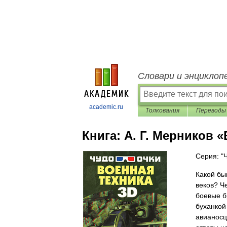
Словари и энциклоп
academic.ru
Толкования
Переводы
Книга:
А. Г. Мерников «
Серия: "
Какой бы
веков? Ч
боевые 
буханкой
авианосц