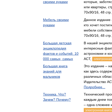
своими руками
которые, заботя
или квартиры, с
70x90/16, 48 стр
Мебель своими
Данное издание 
руками
кто хочет постиг
мебели собстве
70x90/16, 48 стр
Большая детская
В нашей энцикл
энциклопедия
интересные факт
фактов и событий. 10
астрономии и к
000 самых, самых
АСТ,
электронная
Большая книга
Это издание – на
знаний для
как здесь содер
мальчиков
различных обла
Издательство АС
Подробнее...
Техника. Что?
Технический прог
Зачем? Почему?
каждым днем поя
– одна сложнее 
электронная книга