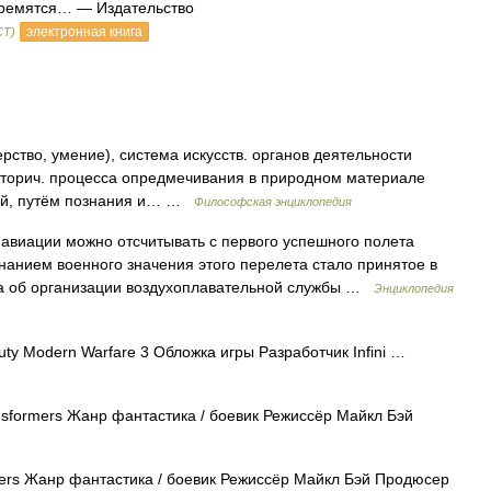
тремятся… — Издательство
электронная книга
СТ)
тво, умение), система искусств. органов деятельности
торич. процесса опредмечивания в природном материале
ний, путём познания и… …
Философская энциклопедия
виации можно отсчитывать с первого успешного полета
нанием военного значения этого перелета стало принятое в
ва об организации воздухоплавательной службы …
Энциклопедия
uty Modern Warfare 3 Обложка игры Разработчик Infini …
formers Жанр фантастика / боевик Режиссёр Майкл Бэй
rs Жанр фантастика / боевик Режиссёр Майкл Бэй Продюсер