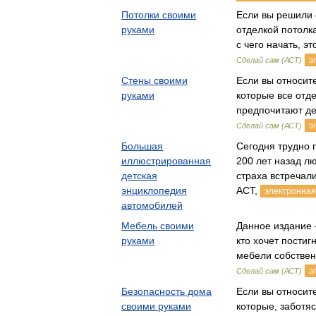
Потолки своими
Если вы решили 
руками
отделкой потолка
с чего начать, э
э
Сделай сам (АСТ)
Стены своими
Если вы относите
руками
которые все отд
предпочитают д
э
Сделай сам (АСТ)
Большая
Сегодня трудно п
иллюстрированная
200 лет назад л
детская
страха встречал
энциклопедия
АСТ,
электронная
автомобилей
Мебель своими
Данное издание 
руками
кто хочет постиг
мебели собстве
э
Сделай сам (АСТ)
Безопасность дома
Если вы относите
своими руками
которые, заботя