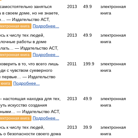
самостоятельно заняться
2013
49.9
электронная
 в своем доме, но не знаете,
книга
то… — Издательство АСТ,
Подробнее...
лектронная книга
сь к числу тех людей,
2013
49.9
электронная
елочные работы в доме
книга
елать… — Издательство АСТ,
Подробнее...
лектронная книга
оверить в то, что всего лишь
2011
199.9
электронная
юди с чувством суеверного
книга
и первые… — Издательство
Подробнее...
 книга
– настоящая находка для тех,
2013
49.9
электронная
нуть искусство создания
книга
нными… — Издательство АСТ,
Подробнее...
лектронная книга
сь к числу тех людей,
2013
39.9
электронная
сь о безопасности своего дома
книга