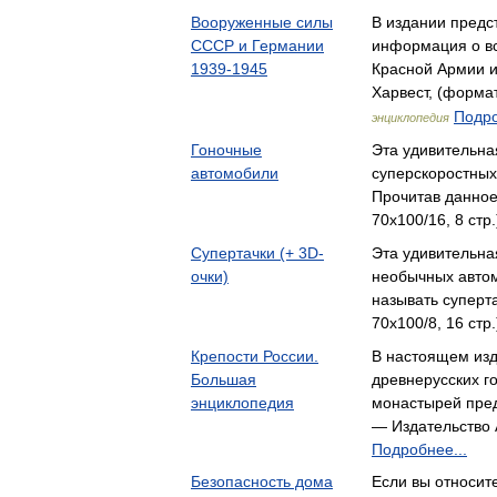
Вооруженные силы
В издании предс
СССР и Германии
информация о вс
1939-1945
Красной Армии 
Харвест, (формат
Подро
энциклопедия
Гоночные
Эта удивительна
автомобили
суперскоростных
Прочитав данное
70x100/16, 8 стр
Супертачки (+ 3D-
Эта удивительна
очки)
необычных автом
называть суперт
70x100/8, 16 стр
Крепости России.
В настоящем из
Большая
древнерусских го
энциклопедия
монастырей пред
— Издательство
Подробнее...
Безопасность дома
Если вы относите