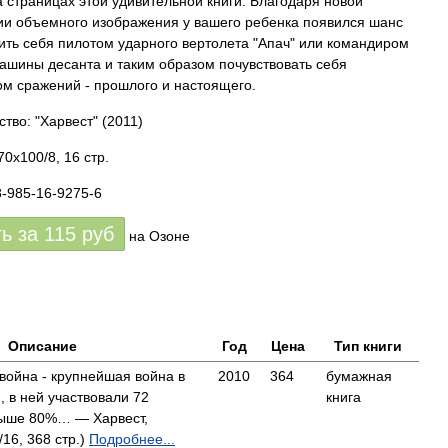
а страницах этой удивительной книги. Благодаря новой
ии объемного изображения у вашего ребенка появился шанс
ить себя пилотом ударного вертолета "Апач" или командиром
ашины десанта и таким образом почувствовать себя
ом сражений - прошлого и настоящего.
ство: "Харвест"
(2011)
0x100/8, 16 стр.
8-985-16-9275-6
ть за
115
руб
на Озоне
Описание
Год
Цена
Тип книги
война - крупнейшая война в
2010
364
бумажная
, в ней участвовали 72
книга
выше 80%… — Харвест,
16, 368 стр.)
Подробнее...