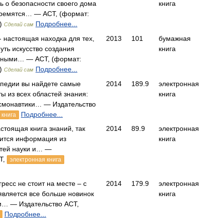
сь о безопасности своего дома
книга
тремятся… — АСТ, (формат:
.)
Подробнее...
Сделай сам
- настоящая находка для тех,
2013
101
бумажная
нуть искусство создания
книга
нными… — АСТ, (формат:
.)
Подробнее...
Сделай сам
опедии вы найдете самые
2014
189.9
электронная
ы из всех областей знания:
книга
осмонавтики… — Издательство
Подробнее...
 книга
стоящая книга знаний, так
2014
89.9
электронная
жится информация из
книга
стей науки и… —
Т,
электронная книга
ресс не стоит на месте – с
2014
179.9
электронная
вляется все больше новинок
книга
и… — Издательство АСТ,
Подробнее...