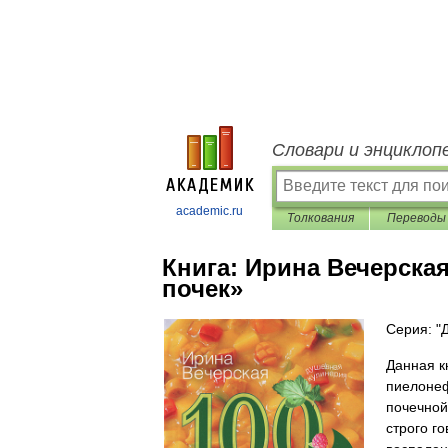
Словари и энциклоп
academic.ru
Толкования
Переводы
Книга:
Ирина Вечерская
почек»
Серия: "
Данная к
пиелонеф
почечной
строго г