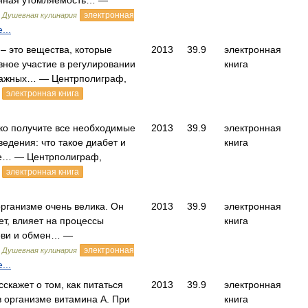
нная утомляемость… —
,
электронная
Душевная кулинария
...
– это вещества, которые
2013
39.9
электронная
ное участие в регулировании
книга
важных… — Центрполиграф,
электронная книга
тко получите все необходимые
2013
39.9
электронная
ведения: что такое диабет и
книга
е… — Центрполиграф,
электронная книга
организме очень велика. Он
2013
39.9
электронная
т, влияет на процессы
книга
ови и обмен… —
,
электронная
Душевная кулинария
...
сскажет о том, как питаться
2013
39.9
электронная
в организме витамина А. При
книга