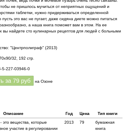
ия почек, ведь почки и мочевой пузырь очень тесно связаны.
чтобы не пришлось мучиться от неприятных ощущений и
горстями таблетки, нужно придерживаться определенной
о пусть это вас не пугает, даже сидяна диете можно питаться
 разнообразно, а наша книга поможет вам в этом. На ее
х вы найдете сто кулинарных рецептов для людей с больными
ство: "Центрполиграф"
(2013)
0x90/32, 192 стр.
8-5-227-03946-0
ть за
79
руб
на Озоне
Описание
Год
Цена
Тип книги
 это вещества, которые
2013
79
бумажная
ное участие в регулировании
книга