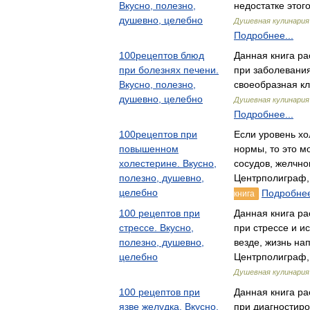
Вкусно, полезно,
недостатке это
душевно, целебно
Душевная кулинария
Подробнее...
100рецептов блюд
Данная книга ра
при болезнях печени.
при заболевания
Вкусно, полезно,
своеобразная к
душевно, целебно
Душевная кулинария
Подробнее...
100рецептов при
Если уровень хо
повышенном
нормы, то это м
холестерине. Вкусно,
сосудов, желчн
полезно, душевно,
Центрполиграф
целебно
Подробнее
книга
100 рецептов при
Данная книга ра
стрессе. Вкусно,
при стрессе и и
полезно, душевно,
везде, жизнь н
целебно
Центрполиграф, 
Душевная кулинария
100 рецептов при
Данная книга ра
язве желудка. Вкусно,
при диагности­р