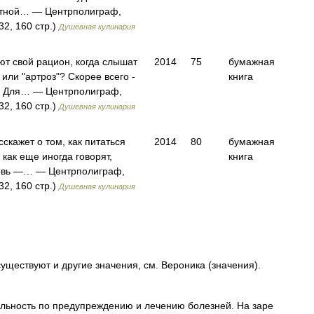
стной… — Центрполиграф,
32, 160 стр.)
Душевная кулинария
т свой рацион, когда слышат
2014
75
бумажная
 или "артроз"? Скорее всего -
книга
я. Для… — Центрполиграф,
32, 160 стр.)
Душевная кулинария
сскажет о том, как питаться
2014
80
бумажная
 как еще иногда говорят,
книга
овь —… — Центрполиграф,
32, 160 стр.)
Душевная кулинария
уществуют и другие значения, см. Вероника (значения).
ельность по предупреждению и лечению болезней. На заре