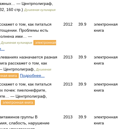
важных… — Центрполиграф,
32, 160 стр.)
Душевная кулинария
сскажет о том, как питаться
2012
39.9
электронная
стощении. Проблемы есть
книга
аполнена ими… —
,
электронная
Душевная кулинария
...
олеваниях назначается разная
2013
39.9
электронная
ига расскажет о том, как
книга
— Центрполиграф,
Душевная
Подробнее...
нная книга
сскажет о том, как питаться
2013
39.9
электронная
х почек: пиелонефрите,
книга
ите… — Центрполиграф,
электронная книга
витаминов группы В
2013
39.9
электронная
мия, слабость, нарушение
книга