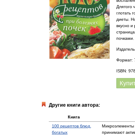
воспален
Длятого 
глотать 
диеты. Н
вкусно и
страница
почками.
Издатель
Формат: 7
ISBN: 97
Купи
Другие книги автора:
Книга
100 рецептов блюд,
Микроэлементы -
богатых
принимают актив