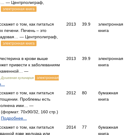
го… — Центрполиграф,
электронная книга
сскажет о том, как питаться
2013
39.9
электронная
х печени. Печень – это
книга
ладовая… — Центрполиграф,
электронная книга
лестерина в крови выше
2013
39.9
электронная
ожет привести к заболеваниям
книга
окаменной… —
,
электронная
Душевная кулинария
...
сскажет о том, как питаться
2012
80
бумажная
стощении. Проблемы есть
книга
аполнена ими… —
(формат: 70x90/32, 160 стр.)
Подробнее...
сскажет о том, как питаться
2014
77
бумажная
ованной язве желудка или
книга