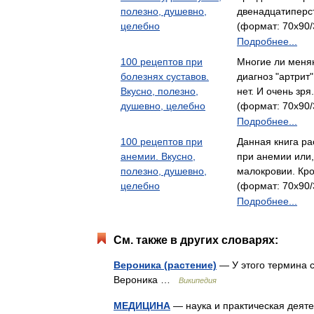
полезно, душевно,
двенадцатипер
целебно
(формат: 70x90/
Подробнее...
100 рецептов при
Многие ли меняю
болезнях суставов.
диагноз "артрит"
Вкусно, полезно,
нет. И очень зр
душевно, целебно
(формат: 70x90/
Подробнее...
100 рецептов при
Данная книга ра
анемии. Вкусно,
при анемии или,
полезно, душевно,
малокровии. Кр
целебно
(формат: 70x90/
Подробнее...
См. также в других словарях:
Вероника (растение)
— У этого термина с
Вероника …
Википедия
МЕДИЦИНА
— наука и практическая деят