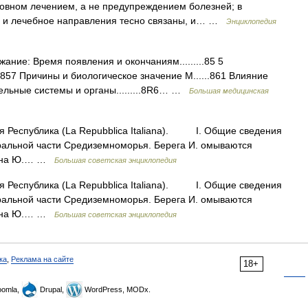
овном лечением, а не предупреждением болезней; в
 и лечебное направления тесно связаны, и… …
Энциклопедия
е: Время появления и окончаниям.........85 5
 857 Причины и биологическое значение М......861 Влияние
дельные системы и органы.........8R6… …
Большая медицинская
 Республика (La Repubblica Italiana). I. Общие сведения
льной части Средиземноморья. Берега И. омываются
м, на Ю.… …
Большая советская энциклопедия
 Республика (La Repubblica Italiana). I. Общие сведения
льной части Средиземноморья. Берега И. омываются
м, на Ю.… …
Большая советская энциклопедия
ка
,
Реклама на сайте
18+
omla,
Drupal,
WordPress, MODx.