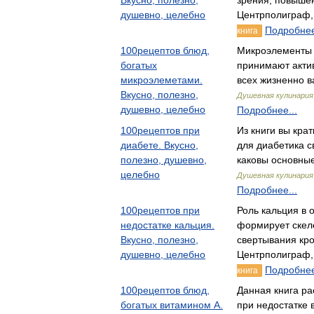
Вкусно, полезно,
зрения, повыше
душевно, целебно
Центрполиграф
Подробнее
книга
100рецептов блюд,
Микроэлементы 
богатых
принимают актив
микроэлеметами.
всех жизненно 
Вкусно, полезно,
Душевная кулинария
душевно, целебно
Подробнее...
100рецептов при
Из книги вы кра
диабете. Вкусно,
для диабетика с
полезно, душевно,
каковы основны
целебно
Душевная кулинария
Подробнее...
100рецептов при
Роль кальция в 
недостатке кальция.
формирует скеле
Вкусно, полезно,
свертывания кр
душевно, целебно
Центрполиграф
Подробнее
книга
100рецептов блюд,
Данная книга ра
богатых витамином А.
при недостатке 