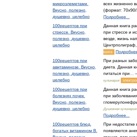
микроэлеметами.
всех жизненно 
Вкусно, полезно,
(формат: 70x90/
душевно, целебно
Подробнее...
100рецептов при
Данная книга ра
стрессе. Вкусно,
при стрессе и и
полезно, душевно,
везде, жизнь н
целебно
Центрполиграф
Подробнее
книга
100рецептов при
При разных заб
авитаминозе. Вкусно,
диета. Данная кн
полезно, душевно,
питаться при… 
целебно
электро
кулинария
100рецептов при
Данная книга ра
болезнях почек.
при заболевания
Вкусно, полезно,
гломерулонефр
душевно, целебно
Душевная кулинария
Подробнее...
100рецептов блюд,
При недостатке 
богатых витамином В.
появляются ане