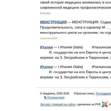
своей истории медицина занималась в осн
современной медицине профилактическое
Кольера
МЕНСТРУАЦИЯ
— МЕНСТРУАЦИЯ. Содержани
Продолжительность, сипа и характер М. ...
менструального цикла на организм, па от
энциклопедия
Италия
— I Италия (Italia) Итальянская
И. государство на юге Европы в центра
морями: на З. Лигурийским и Тирренски
Италия
— I Италия (Italia) Итальянская
И. государство на юге Европы в центра
морями: на З. Лигурийским и Тирренски
© Академик, 2000-2026
Обратная связь:
Техподдерж
👣 Путешествия
Экспорт словарей на сайты
, сделанные на PHP,
Jo