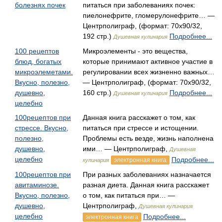
болезнях почек
питаться при заболеваниях почек:
пиелонефрите, гломерулонефрите… —
Центрполиграф, (формат: 70x90/32,
192 стр.)
Подробнее...
Душевная кулинария
100 рецептов
Микроэлементы - это вещества,
блюд, богатых
которые принимают активное участие в
микроэлеметами.
регулировании всех жизненно важных…
Вкусно, полезно,
— Центрполиграф, (формат: 70x90/32,
душевно,
160 стр.)
Подробнее...
Душевная кулинария
целебно
100рецептов при
Данная книга расскажет о том, как
стрессе. Вкусно,
питаться при стрессе и истощении.
полезно,
Проблемы есть везде, жизнь наполнена
душевно,
ими… — Центрполиграф,
Душевная
целебно
Подробнее...
электронная книга
кулинария
100рецептов при
При разных заболеваниях назначается
авитаминозе.
разная диета. Данная книга расскажет
Вкусно, полезно,
о том, как питаться при… —
душевно,
Центрполиграф,
Душевная кулинария
целебно
Подробнее...
электронная книга