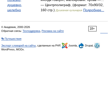
душевно,
— Центрполиграф, (формат: 70x90/32,
целебно
160 стр.)
Подробнее...
Душевная кулинария
© Академик, 2000-2026
18+
Обратная связь:
Техподдержка
,
Реклама на сайте
👣 Путешествия
Экспорт словарей на сайты
, сделанные на PHP,
Joomla,
Drupal,
WordPress, MODx.