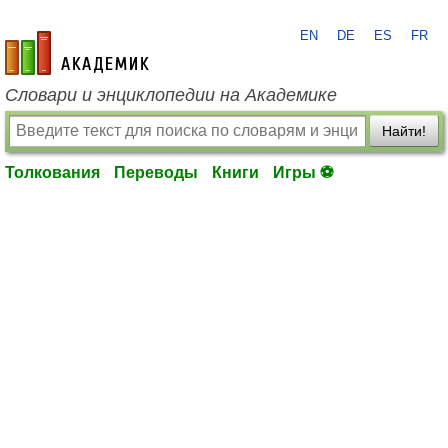
EN
DE
ES
FR
academic.ru
Словари и энциклопедии на Академике
Найти!
Толкования
Переводы
Книги
Игры ⚽