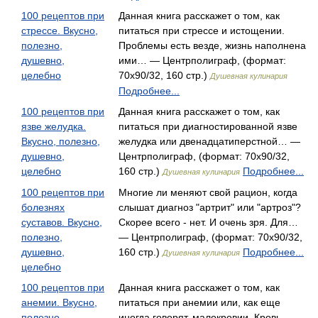
100 рецептов при
Данная книга расскажет о том, как
стрессе. Вкусно,
питаться при стрессе и истощении.
полезно,
Проблемы есть везде, жизнь наполнена
душевно,
ими… — Центрполиграф, (формат:
целебно
70x90/32, 160 стр.)
Душевная кулинария
Подробнее...
100 рецептов при
Данная книга расскажет о том, как
язве желудка.
питаться при диагности­рованной язве
Вкусно, полезно,
желудка или двенадцатиперстной… —
душевно,
Центрполиграф, (формат: 70x90/32,
целебно
160 стр.)
Подробнее...
Душевная кулинария
100 рецептов при
Многие ли меняют свой рацион, когда
болезнях
слышат диагноз "артрит" или "артроз"?
суставов. Вкусно,
Скорее всего - нет. И очень зря. Для…
полезно,
— Центрполиграф, (формат: 70x90/32,
душевно,
160 стр.)
Подробнее...
Душевная кулинария
целебно
100 рецептов при
Данная книга расскажет о том, как
анемии. Вкусно,
питаться при анемии или, как еще
полезно,
иногда говорят, малокровии. Кровь —…