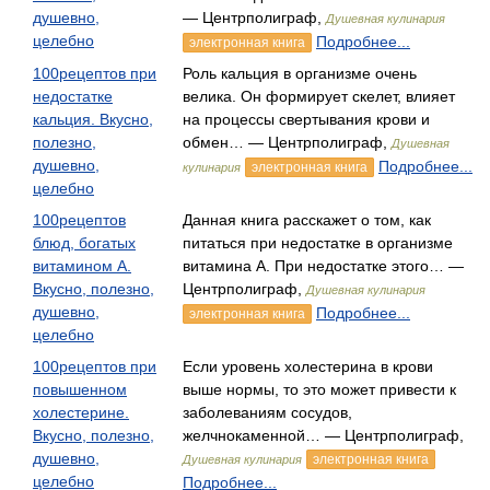
душевно,
— Центрполиграф,
Душевная кулинария
целебно
Подробнее...
электронная книга
100рецептов при
Роль кальция в организме очень
недостатке
велика. Он формирует скелет, влияет
кальция. Вкусно,
на процессы свертывания крови и
полезно,
обмен… — Центрполиграф,
Душевная
душевно,
Подробнее...
электронная книга
кулинария
целебно
100рецептов
Данная книга расскажет о том, как
блюд, богатых
питаться при недостатке в организме
витамином А.
витамина А. При недостатке этого… —
Вкусно, полезно,
Центрполиграф,
Душевная кулинария
душевно,
Подробнее...
электронная книга
целебно
100рецептов при
Если уровень холестерина в крови
повышенном
выше нормы, то это может привести к
холестерине.
заболеваниям сосудов,
Вкусно, полезно,
желчнокаменной… — Центрполиграф,
душевно,
электронная книга
Душевная кулинария
целебно
Подробнее...