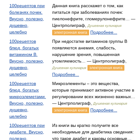
100рецептов при
Данная книга расскажет о том, как
болезнях почек.
питаться при заболеваниях почек:
Вкусно, полезно,
пиелонефрите, гломерулонефрите… —
душевно,
Центрполиграф,
Душевная кулинария
целебно
Подробнее...
электронная книга
100рецептов
При недостатке витаминов группы В
блюд, богатых
появляются анемия, слабость,
витамином В.
нарушение зрения, повышенная
Вкусно, полезно,
утомляемость… — Центрполиграф,
душевно,
электронная книга
Душевная кулинария
целебно
Подробнее...
100рецептов
Микроэлементы – это вещества,
блюд, богатых
которые принимают активное участие в
микроэлеметами.
регулировании всех жизненно важных…
Вкусно, полезно,
— Центрполиграф,
Душевная кулинария
душевно,
Подробнее...
электронная книга
целебно
100рецептов при
Из книги вы кратко получите все
диабете. Вкусно,
необходимые для диабетика сведения:
полезно,
что такое диабет и каковы основные…