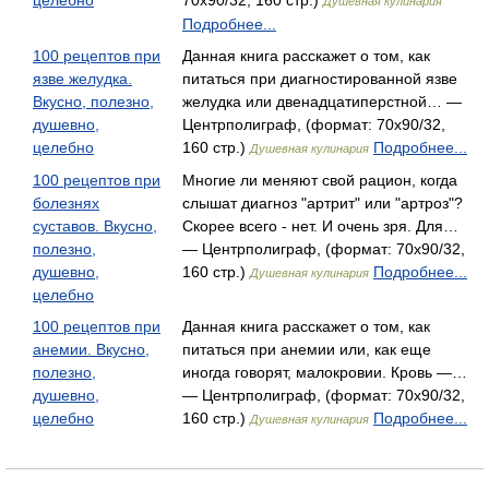
целебно
70x90/32, 160 стр.)
Душевная кулинария
Подробнее...
100 рецептов при
Данная книга расскажет о том, как
язве желудка.
питаться при диагности­рованной язве
Вкусно, полезно,
желудка или двенадцатиперстной… —
душевно,
Центрполиграф, (формат: 70x90/32,
целебно
160 стр.)
Подробнее...
Душевная кулинария
100 рецептов при
Многие ли меняют свой рацион, когда
болезнях
слышат диагноз "артрит" или "артроз"?
суставов. Вкусно,
Скорее всего - нет. И очень зря. Для…
полезно,
— Центрполиграф, (формат: 70x90/32,
душевно,
160 стр.)
Подробнее...
Душевная кулинария
целебно
100 рецептов при
Данная книга расскажет о том, как
анемии. Вкусно,
питаться при анемии или, как еще
полезно,
иногда говорят, малокровии. Кровь —…
душевно,
— Центрполиграф, (формат: 70x90/32,
целебно
160 стр.)
Подробнее...
Душевная кулинария