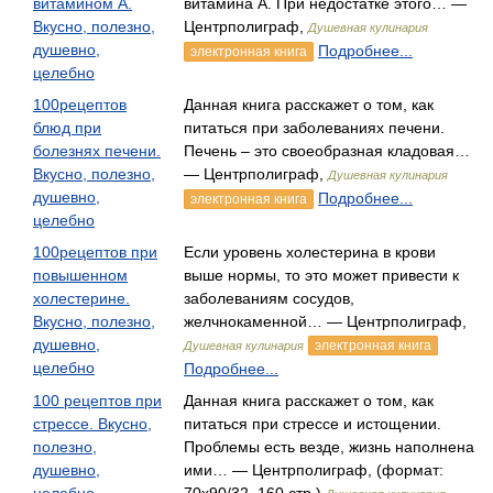
витамином А.
витамина А. При недостатке этого… —
Вкусно, полезно,
Центрполиграф,
Душевная кулинария
душевно,
Подробнее...
электронная книга
целебно
100рецептов
Данная книга расскажет о том, как
блюд при
питаться при заболеваниях печени.
болезнях печени.
Печень – это своеобразная кладовая…
Вкусно, полезно,
— Центрполиграф,
Душевная кулинария
душевно,
Подробнее...
электронная книга
целебно
100рецептов при
Если уровень холестерина в крови
повышенном
выше нормы, то это может привести к
холестерине.
заболеваниям сосудов,
Вкусно, полезно,
желчнокаменной… — Центрполиграф,
душевно,
электронная книга
Душевная кулинария
целебно
Подробнее...
100 рецептов при
Данная книга расскажет о том, как
стрессе. Вкусно,
питаться при стрессе и истощении.
полезно,
Проблемы есть везде, жизнь наполнена
душевно,
ими… — Центрполиграф, (формат: