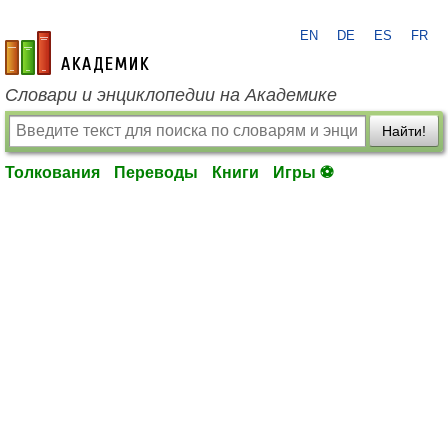
EN
DE
ES
FR
academic.ru
Словари и энциклопедии на Академике
Найти!
Толкования
Переводы
Книги
Игры ⚽