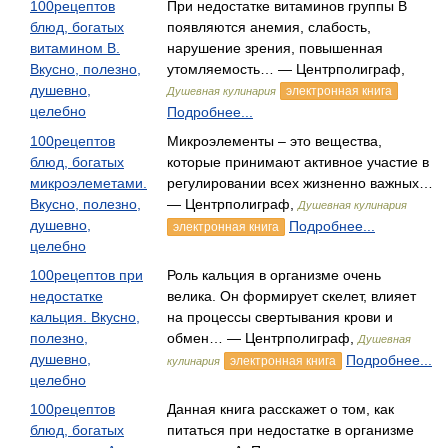
100рецептов
При недостатке витаминов группы В
блюд, богатых
появляются анемия, слабость,
витамином В.
нарушение зрения, повышенная
Вкусно, полезно,
утомляемость… — Центрполиграф,
душевно,
электронная книга
Душевная кулинария
целебно
Подробнее...
100рецептов
Микроэлементы – это вещества,
блюд, богатых
которые принимают активное участие в
микроэлеметами.
регулировании всех жизненно важных…
Вкусно, полезно,
— Центрполиграф,
Душевная кулинария
душевно,
Подробнее...
электронная книга
целебно
100рецептов при
Роль кальция в организме очень
недостатке
велика. Он формирует скелет, влияет
кальция. Вкусно,
на процессы свертывания крови и
полезно,
обмен… — Центрполиграф,
Душевная
душевно,
Подробнее...
электронная книга
кулинария
целебно
100рецептов
Данная книга расскажет о том, как
блюд, богатых
питаться при недостатке в организме