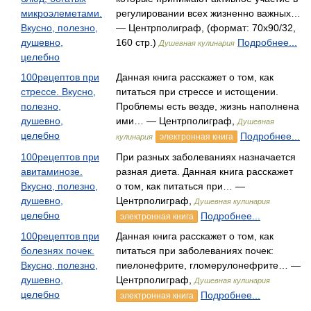
микроэлеметами.
регулировании всех жизненно важных…
Вкусно, полезно,
— Центрполиграф, (формат: 70x90/32,
душевно,
160 стр.)
Подробнее...
Душевная кулинария
целебно
100рецептов при
Данная книга расскажет о том, как
стрессе. Вкусно,
питаться при стрессе и истощении.
полезно,
Проблемы есть везде, жизнь наполнена
душевно,
ими… — Центрполиграф,
Душевная
целебно
Подробнее...
электронная книга
кулинария
100рецептов при
При разных заболеваниях назначается
авитаминозе.
разная диета. Данная книга расскажет
Вкусно, полезно,
о том, как питаться при… —
душевно,
Центрполиграф,
Душевная кулинария
целебно
Подробнее...
электронная книга
100рецептов при
Данная книга расскажет о том, как
болезнях почек.
питаться при заболеваниях почек:
Вкусно, полезно,
пиелонефрите, гломерулонефрите… —
душевно,
Центрполиграф,
Душевная кулинария
целебно
Подробнее...
электронная книга