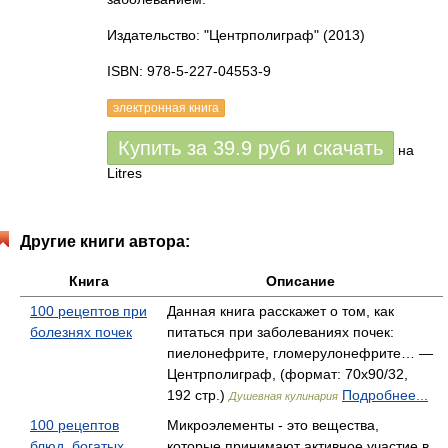
Издательство: "Центрполиграф"
(2013)
ISBN: 978-5-227-04553-9
электронная книга
Купить за
39.9
руб
и скачать
на
Litres
Другие книги автора:
Книга
Описание
100 рецептов при
Данная книга расскажет о том, как
болезнях почек
питаться при заболеваниях почек:
пиелонефрите, гломерулонефрите… —
Центрполиграф, (формат: 70x90/32,
192 стр.)
Подробнее...
Душевная кулинария
100 рецептов
Микроэлементы - это вещества,
блюд, богатых
которые принимают активное участие в