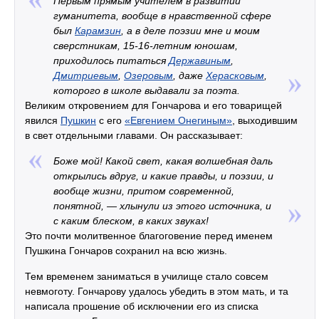
Первым прямым учителем в развитии
гуманитета, вообще в нравственной сфере
был
Карамзин
, а в деле поэзии мне и моим
сверстникам, 15-16-летним юношам,
приходилось питаться
Державиным
,
Дмитриевым
,
Озеровым
, даже
Херасковым
,
которого в школе выдавали за поэта.
Великим откровением для Гончарова и его товарищей
явился
Пушкин
с его
«Евгением Онегиным»
, выходившим
в свет отдельными главами. Он рассказывает:
Боже мой! Какой свет, какая волшебная даль
открылись вдруг, и какие правды, и поэзии, и
вообще жизни, притом современной,
понятной, — хлынули из этого источника, и
с каким блеском, в каких звуках!
Это почти молитвенное благоговение перед именем
Пушкина Гончаров сохранил на всю жизнь.
Тем временем заниматься в училище стало совсем
невмоготу. Гончарову удалось убедить в этом мать, и та
написала прошение об исключении его из списка