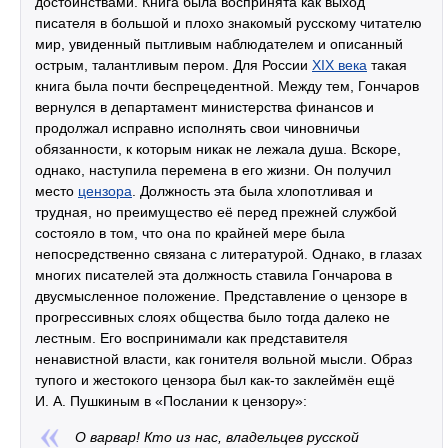
достоинствами. Книга была воспринята как выход
писателя в большой и плохо знакомый русскому читателю
мир, увиденный пытливым наблюдателем и описанный
острым, талантливым пером. Для России
XIX века
такая
книга была почти беспрецедентной. Между тем, Гончаров
вернулся в департамент министерства финансов и
продолжал исправно исполнять свои чиновничьи
обязанности, к которым никак не лежала душа. Вскоре,
однако, наступила перемена в его жизни. Он получил
место
цензора
. Должность эта была хлопотливая и
трудная, но преимущество её перед прежней службой
состояло в том, что она по крайней мере была
непосредственно связана с литературой. Однако, в глазах
многих писателей эта должность ставила Гончарова в
двусмысленное положение. Представление о цензоре в
прогрессивных слоях общества было тогда далеко не
лестным. Его воспринимали как представителя
ненавистной власти, как гонителя вольной мысли. Образ
тупого и жестокого цензора был как-то заклеймён ещё
И. А. Пушкиным в «Послании к цензору»:
О варвар! Кто из нас, владельцев русской