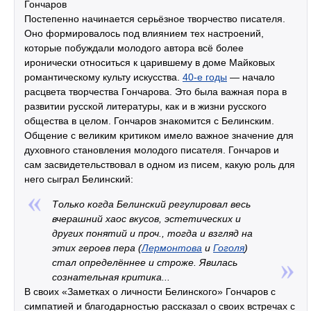
Гончаров
Постепенно начинается серьёзное творчество писателя.
Оно формировалось под влиянием тех настроений,
которые побуждали молодого автора всё более
иронически относиться к царившему в доме Майковых
романтическому культу искусства.
40-е годы
— начало
расцвета творчества Гончарова. Это была важная пора в
развитии русской литературы, как и в жизни русского
общества в целом. Гончаров знакомится с Белинским.
Общение с великим критиком имело важное значение для
духовного становления молодого писателя. Гончаров и
сам засвидетельствовал в одном из писем, какую роль для
него сыграл Белинский:
Только когда Белинский регулировал весь
вчерашний хаос вкусов, эстетических и
других понятий и проч., тогда и взгляд на
этих героев пера (
Лермонтова
и
Гоголя
)
стал определённее и строже. Явилась
сознательная критика...
В своих «Заметках о личности Белинского» Гончаров с
симпатией и благодарностью рассказал о своих встречах с