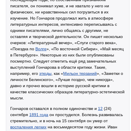
писателя, он понимал хуже, и не хватало у него ни
физических, ни нравственных сил погрузиться в их
изучение. Но Гончаров продолжал жить в атмосфере
литературных интересов, интенсивно переписываясь с
одними писателями, лично общаясь с другими, не
оставляя и творческой деятельности. Он пишет несколько
очерков: «Литературный вечер», «Слуги старого века»,
«Поездка по
Волге
», «По восточной Сибири», «Май месяц
в Петербурге». Некоторые из них были опубликованы
посмертно. Следует отметить ещё ряд замечательных
выступлений Гончарова в области критики. Такие,
например, его
этюды
, как «
Мильон терзаний
», «Заметки о
личности Белинского», «Лучше поздно, чем никогда»,
давно и прочно вошли в историю русской критики в
качестве классических образцов литературно-эстетической
мысли.
Гончаров оставался в полном одиночестве и
12
(24)
сентября
1891 года
он простудился. Болезнь развивалась
стремительно, и в ночь на 15 сентября он умер от
воспаления легких
на восьмидесятом году жизни. Иван