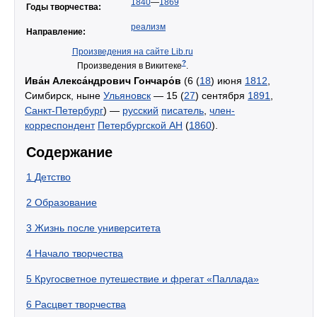
1840
—
1869
Годы творчества:
реализм
Направление:
Произведения на сайте Lib.ru
?
Произведения в Викитеке
.
Ива́н Алекса́ндрович Гончаро́в
(6 (
18
) июня
1812
,
Симбирск, ныне
Ульяновск
— 15 (
27
) сентября
1891
,
Санкт-Петербург
) —
русский
писатель
,
член-
корреспондент
Петербургской АН
(
1860
).
Содержание
1
Детство
2
Образование
3
Жизнь после университета
4
Начало творчества
5
Кругосветное путешествие и фрегат «Паллада»
6
Расцвет творчества