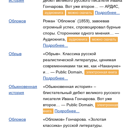
история
дебют великого русского писателя Ивана
Гончарова. Вот уже второе… — АРДИС,
Подробнее...
аудиокнига
можно скачать
Обломов
Роман `Обломов` (1859), завоевав
огромный успех, спровоцировал бурные
споры. Сторонники одного мнения… —
Аудиокнига,
аудиокнига
можно скачать
Подробнее...
Обрыв
«Обрыв». Классика русской
реалистической литературы, ценимая
современниками так же, как «Накануне»
и… — Public Domain,
электронная книга
Подробнее...
Обыкновенная
«Обыкновенная история» –
история
блистательный дебют великого русского
писателя Ивана Гончарова. Вот уже
второе… — Public Domain,
электронная
Подробнее...
книга
Обломов
«Обломов» Гончарова. «Золотая
классика» русской литературы.