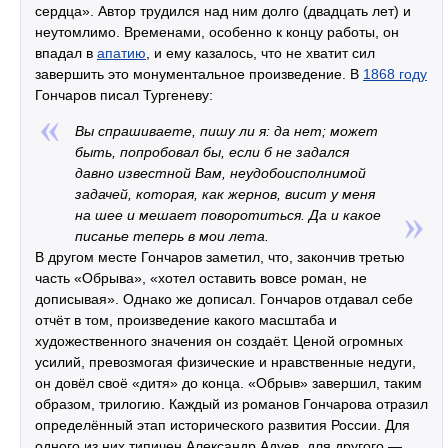
сердца». Автор трудился над ним долго (двадцать лет) и
неутомлимо. Временами, особенно к концу работы, он
впадал в
апатию
, и ему казалось, что не хватит сил
завершить это монументальное произведение. В
1868 году
Гончаров писал Тургеневу:
Вы спрашиваете, пишу ли я: да нет; может
быть, попробовал бы, если б не задался
давно известной Вам, неудобоисполнимой
задачей, которая, как жернов, висит у меня
на шее и мешает поворотиться. Да и какое
писанье теперь в мои лета.
В другом месте Гончаров заметил, что, закончив третью
часть «Обрыва», «хотел оставить вовсе роман, не
дописывая». Однако же дописал. Гончаров отдавал себе
отчёт в том, произведение какого масштаба и
художественного значения он создаёт. Ценой огромных
усилий, превозмогая физические и нравственные недуги,
он довёл своё «дитя» до конца. «Обрыв» завершил, таким
образом, трилогию. Каждый из романов Гончарова отразил
определённый этап исторического развития России. Для
одного из них типичен Александр Адуев, для другого —