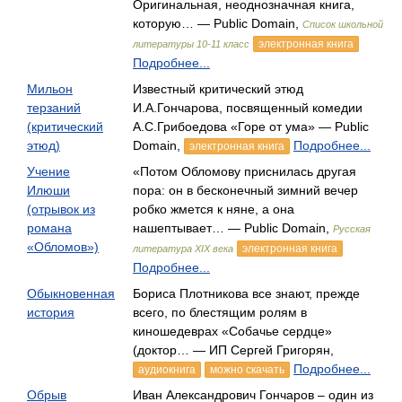
Оригинальная, неоднозначная книга,
которую… — Public Domain,
Список школьной
электронная книга
литературы 10-11 класс
Подробнее...
Мильон
Известный критический этюд
терзаний
И.А.Гончарова, посвященный комедии
(критический
А.С.Грибоедова «Горе от ума» — Public
этюд)
Domain,
Подробнее...
электронная книга
Учение
«Потом Обломову приснилась другая
Илюши
пора: он в бесконечный зимний вечер
(отрывок из
робко жмется к няне, а она
романа
нашептывает… — Public Domain,
Русская
«Обломов»)
электронная книга
литература XIX века
Подробнее...
Обыкновенная
Бориса Плотникова все знают, прежде
история
всего, по блестящим ролям в
киношедеврах «Собачье сердце»
(доктор… — ИП Сергей Григорян,
Подробнее...
аудиокнига
можно скачать
Обрыв
Иван Александрович Гончаров – один из