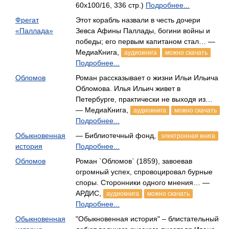
60x100/16, 336 стр.)
Подробнее...
Фрегат
Этот корабль назвали в честь дочери
«Паллада»
Зевса Афины Паллады, богини войны и
победы; его первым капитаном стал… —
МедиаКнига,
аудиокнига
можно скачать
Подробнее...
Обломов
Роман рассказывает о жизни Ильи Ильича
Обломова. Илья Ильич живет в
Петербурге, практически не выходя из…
— МедиаКнига,
аудиокнига
можно скачать
Подробнее...
Обыкновенная
— Библиотечный фонд,
электронная книга
история
Подробнее...
Обломов
Роман `Обломов` (1859), завоевав
огромный успех, спровоцировал бурные
споры. Сторонники одного мнения… —
АРДИС,
аудиокнига
можно скачать
Подробнее...
Обыкновенная
"Обыкновенная история" – блистательный