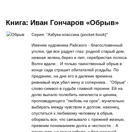
Книга:
Иван Гончаров «Обрыв»
Серия: "Азбука-классика (pocket-book)"
Имение художника Райского - благословенный
уголок, где все радует глаз: родной старый дом,
нежная зелень берез и лип, серебристая полоса
Волги вдали... И только таинственный обрыв в
конце сада страшит обитателей усадьбы. По
преданию, на дне его в далекие времена
ревнивый муж убил жену и соперника... "Обрыв" -
слово-символ в судьбе главной героини. Ей на
долю выпало полюбить нигилиста и циника,
проповедующего "любовь на срок", мучительно
выбирать между чувством и долгом, наконец,
спуститься к любимому человеку в обрыв,
оборвать все, что связывало с прежней жизнью,
прежним пониманием долга и честности... А
после жить на грани гибели, с безысходной