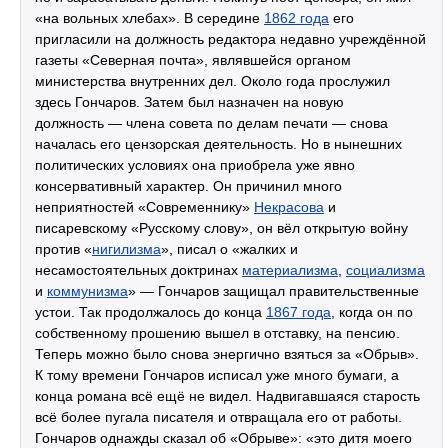
«на вольных хлебах». В середине
1862 года
его
пригласили на должность редактора недавно учреждённой
газеты «Северная почта», являвшейся органом
министерства внутренних дел. Около года прослужил
здесь Гончаров. Затем был назначен на новую
должность — члена совета по делам печати — снова
началась его цензорская деятельность. Но в нынешних
политических условиях она приобрела уже явно
консервативный характер. Он причинил много
неприятностей «Современнику»
Некрасова
и
писаревскому «Русскому слову», он вёл открытую войну
против «
нигилизма
», писал о «жалких и
несамостоятельных доктринах
материализма
,
социализма
и
коммунизма
» — Гончаров защищал правительственные
устои. Так продолжалось до конца
1867 года
, когда он по
собственному прошению вышел в отставку, на пенсию.
Теперь можно было снова энергично взяться за «Обрыв».
К тому времени Гончаров исписал уже много бумаги, а
конца романа всё ещё не видел. Надвигавшаяся старость
всё более пугала писателя и отвращала его от работы.
Гончаров однажды сказал об «Обрыве»: «это дитя моего