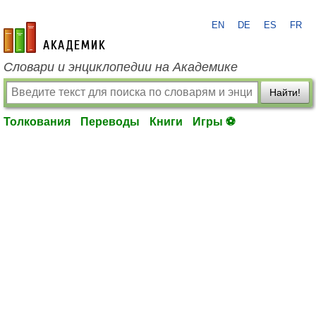
EN
DE
ES
FR
academic.ru
Словари и энциклопедии на Академике
Найти!
Толкования
Переводы
Книги
Игры ⚽