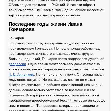
Обломов, для третьего — Райский. И все эти образы
явились составными элементами одной общей целостной
картины угасающей эпохи крепостничества.
Последние годы жизни Ивана
Гончарова
Гончаров
«Обрыв» стал последним крупным художественным
произведением Гончарова. Но после конца работы над
произведением, жизнь его сложилась очень трудно.
Больной, одинокий, Гончаров часто поддавался душевной
депрессии
. Одно время мечталось ему даже взяться за
новый роман, «если старость не помешает», как писал он
П. В. Анненкову
. Но не приступил к нему. Он всегда писал
медленно, натужно. Не раз жаловался, что не может
быстро откликаться на события современной жизни: они
должны основательно отстояться во времени и в его
сознании. Все три романа Гончарова были посвящены
изображению дореформенной России, которую он хорошо
знал и понимал. Те процессы, которые происходили в
последующие годы, по собственным признаниям