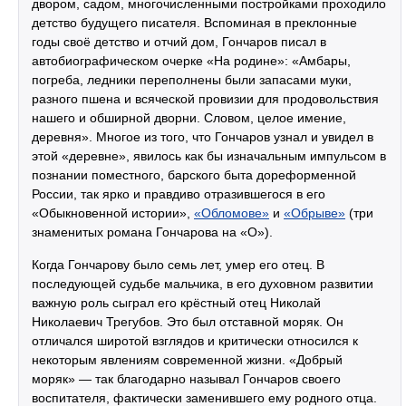
двором, садом, многочисленными постройками проходило
детство будущего писателя. Вспоминая в преклонные
годы своё детство и отчий дом, Гончаров писал в
автобиографическом очерке «На родине»: «Амбары,
погреба, ледники переполнены были запасами муки,
разного пшена и всяческой провизии для продовольствия
нашего и обширной дворни. Словом, целое имение,
деревня». Многое из того, что Гончаров узнал и увидел в
этой «деревне», явилось как бы изначальным импульсом в
познании поместного, барского быта дореформенной
России, так ярко и правдиво отразившегося в его
«Обыкновенной истории»,
«Обломове»
и
«Обрыве»
(три
знаменитых романа Гончарова на «О»).
Когда Гончарову было семь лет, умер его отец. В
последующей судьбе мальчика, в его духовном развитии
важную роль сыграл его крёстный отец Николай
Николаевич Трегубов. Это был отставной моряк. Он
отличался широтой взглядов и критически относился к
некоторым явлениям современной жизни. «Добрый
моряк» — так благодарно называл Гончаров своего
воспитателя, фактически заменившего ему родного отца.