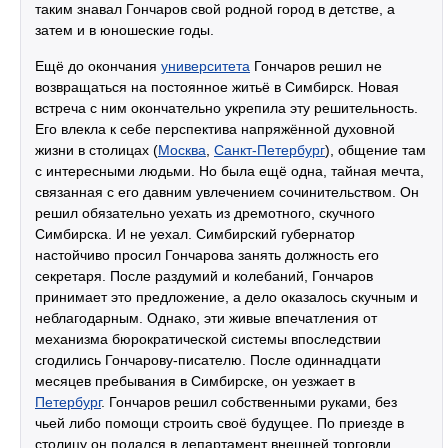
таким знавал Гончаров свой родной город в детстве, а
затем и в юношеские годы.
Ещё до окончания
университета
Гончаров решил не
возвращаться на постоянное житьё в Симбирск. Новая
встреча с ним окончательно укрепила эту решительность.
Его влекла к себе перспектива напряжённой духовной
жизни в столицах (
Москва
,
Санкт-Петербург
), общение там
с интересными людьми. Но была ещё одна, тайная мечта,
связанная с его давним увлечением сочинительством. Он
решил обязательно уехать из дремотного, скучного
Симбирска. И не уехал. Симбирский губернатор
настойчиво просил Гончарова занять должность его
секретаря. После раздумий и колебаний, Гончаров
принимает это предложение, а дело оказалось скучным и
неблагодарным. Однако, эти живые впечатления от
механизма бюрократической системы впоследствии
сгодились Гончарову-писателю. После одиннадцати
месяцев пребывания в Симбирске, он уезжает в
Петербург
. Гончаров решил собственными руками, без
чьей либо помощи строить своё будущее. По приезде в
столицу он подался в департамент внешней торговли