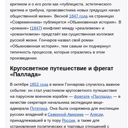
критиком и о его роли как «публициста, эстетического
критика и трибуна, провозвестника новых грядущих начал
общественной жизни». Весной
1847 года
на страницах
«Современника» публикуется «Обыкновенная история». В
«романе» (
1847
) конфликт между «реализмом» и
«романтизмом» предстаёт как существенная коллизия
русской жизни. Гончаров назвал свой роман
«Обыкновенная история», тем самым он подчеркнул
типичность процессов, которые отразились в этом
произведении.
Кругосветное путешествие и фрегат
«Паллада»
В октябре
1852 года
в жизни Гончарова случилось важное
событие: он стал участником кругосветного путешествия
на парусном военном корабле —
фрегате
«Паллада»
— в
качестве секретаря начальника экспедиции вице-
адмирала
Путятина
. Она была снаряжена для инспекции
русских владений в
Северной Америке
—
Аляски
,
принадлежавшей в ту пору
России
, а также для
установления политических и торговых отношений с