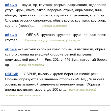
обрыв
— круча, яр, крутояр; разрыв, разрывание, отделение,
уступ, кручь, клиф, откос, перерыв, отрыв, обрывание, чинк,
лбище, стремнина, пропасть, крутизна, отрывание, крутогор
Словарь русских синонимов. обрыв круча, крутизна, крутогор;
крутояр (прост.)… …
Словарь синонимов
обрыв
— ОБРЫВ, крутизна, крутогор, круча, яр, разг. сниж.
крутояр …
Словарь-тезаурус синонимов русской речи
обрыв
— Высокий склон на краю поймы, в частности, обрыв
крутого склона на внешней стороне речной излучины,
подмываемой рекой. → Рис. 201, с. 446 Syn.: нагорный берег;
яр …
Словарь по географии
ОБРЫВ
— ОБРЫВ, высокий крутой берег на изгибе реки.
Обрывы образуются на внешних сторонах МЕАНДРА за счет
эрозии, вызываемой медленным течением воды. Обрывы
иногда достигают высоты до 100 м …
Научно-технический
энциклопедический словарь