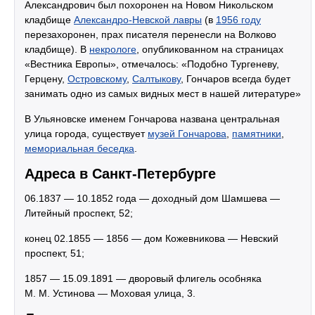
Александрович был похоронен на Новом Никольском
кладбище
Александро-Невской лавры
(в
1956 году
перезахоронен, прах писателя перенесли на Волково
кладбище). В
некрологе
, опубликованном на страницах
«Вестника Европы», отмечалось: «Подобно Тургеневу,
Герцену,
Островскому
,
Салтыкову
, Гончаров всегда будет
занимать одно из самых видных мест в нашей литературе»
В Ульяновске именем Гончарова названа центральная
улица города, существует
музей Гончарова
,
памятники
,
мемориальная беседка
.
Адреса в Санкт-Петербурге
06.1837 — 10.1852 года — доходный дом Шамшева —
Литейный проспект, 52;
конец 02.1855 — 1856 — дом Кожевникова — Невский
проспект, 51;
1857 — 15.09.1891 — дворовый флигель особняка
М. М. Устинова — Моховая улица, 3.