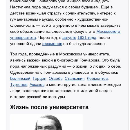
пансионеров. Гончарову уже минуло восемнадцать.
Наступила пора задуматься о своём будущем. Ещё в
детстве возникшая страсть к сочинительству, интерес к
гуманитарным наукам, особенно к художественной
словесности, — всё это укрепило в нём мысль завершить
своё образование на словесном факультете
Московского
университета
. Через год, в
августе
1831 года
, после
успешной сдачи
экзаменов
он был туда зачислен.
Три года, проведённые в Московском университете,
явились важной вехой в биографии Гончарова. Это была
пора напряжённых раздумий — о жизни, о людях, о себе.
Одновременно с Гончаровым в университете обучались
Белинский
,
Герцен
,
Огарёв
,
Станкевич
,
Лермонтов
,
Тургенев
,
Аксаков
и многие другие талантливые молодые
люди, впоследствии оставившие тот или иной след в
истории русской литературы.
Жизнь после университета