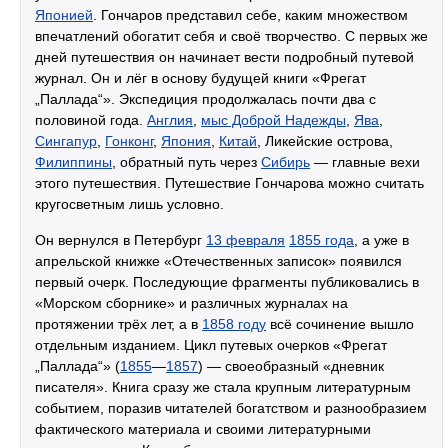
Японией
. Гончаров представил себе, каким множеством
впечатлений обогатит себя и своё творчество. С первых же
дней путешествия он начинает вести подробный путевой
журнал. Он и лёг в основу будущей книги «Фрегат
„Паллада“». Экспедиция продолжалась почти два с
половиной года.
Англия
,
мыс Доброй Надежды
,
Ява
,
Сингапур
,
Гонконг
,
Япония
,
Китай
, Ликейские острова,
Филиппины
, обратный путь через
Сибирь
— главные вехи
этого путешествия. Путешествие Гончарова можно считать
кругосветным лишь условно.
Он вернулся в Петербург
13 февраля
1855 года
, а уже в
апрельской книжке «Отечественных записок» появился
первый очерк. Последующие фрагменты публиковались в
«Морском сборнике» и различных журналах на
протяжении трёх лет, а в
1858 году
всё сочинение вышло
отдельным изданием. Цикл путевых очерков «Фрегат
„Паллада“» (
1855
—
1857
) — своеобразный «дневник
писателя». Книга сразу же стала крупным литературным
событием, поразив читателей богатством и разнообразием
фактического материала и своими литературными