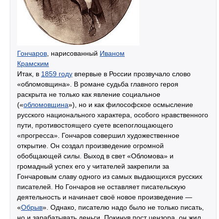
Гончаров
, нарисованный
Иваном
Крамским
Итак, в
1859 году
впервые в России прозвучало слово
«обломовщина». В романе судьба главного героя
раскрыта не только как явление социальное
(«
обломовщина
»), но и как философское осмысление
русского национального характера, особого нравственного
пути, противостоящего суете всепоглощающего
«прогресса». Гончаров совершил художественное
открытие. Он создал произведение огромной
обобщающей силы. Выход в свет «Обломова» и
громадный успех его у читателей закрепили за
Гончаровым славу одного из самых выдающихся русских
писателей. Но Гончаров не оставляет писательскую
деятельность и начинает своё новое произведение —
«
Обрыв
». Однако, писателю надо было не только писать,
но и зарабатывать деньги. Покинув пост цензора, он жил