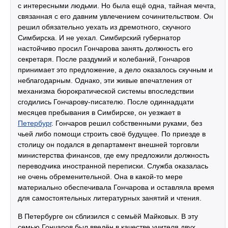
с интересными людьми. Но была ещё одна, тайная мечта,
связанная с его давним увлечением сочинительством. Он
решил обязательно уехать из дремотного, скучного
Симбирска. И не уехал. Симбирский губернатор
настойчиво просил Гончарова занять должность его
секретаря. После раздумий и колебаний, Гончаров
принимает это предложение, а дело оказалось скучным и
неблагодарным. Однако, эти живые впечатления от
механизма бюрократической системы впоследствии
сгодились Гончарову-писателю. После одиннадцати
месяцев пребывания в Симбирске, он уезжает в
Петербург
. Гончаров решил собственными руками, без
чьей либо помощи строить своё будущее. По приезде в
столицу он подался в департамент внешней торговли
министерства финансов, где ему предложили должность
переводчика иностранной переписки. Служба оказалась
не очень обременительной. Она в какой-то мере
материально обеспечивала Гончарова и оставляла время
для самостоятельных литературных занятий и чтения.
В Петербурге он сблизился с семьёй Майковых. В эту
семью Гончаров был введён в качестве учителя двух