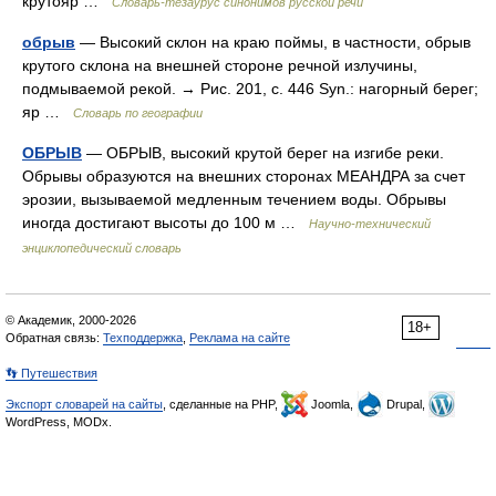
крутояр …
Словарь-тезаурус синонимов русской речи
обрыв
— Высокий склон на краю поймы, в частности, обрыв
крутого склона на внешней стороне речной излучины,
подмываемой рекой. → Рис. 201, с. 446 Syn.: нагорный берег;
яр …
Словарь по географии
ОБРЫВ
— ОБРЫВ, высокий крутой берег на изгибе реки.
Обрывы образуются на внешних сторонах МЕАНДРА за счет
эрозии, вызываемой медленным течением воды. Обрывы
иногда достигают высоты до 100 м …
Научно-технический
энциклопедический словарь
© Академик, 2000-2026
18+
Обратная связь:
Техподдержка
,
Реклама на сайте
👣 Путешествия
Экспорт словарей на сайты
, сделанные на PHP,
Joomla,
Drupal,
WordPress, MODx.