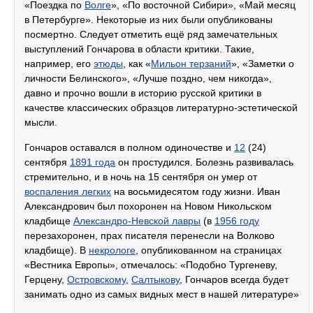
«Поездка по
Волге
», «По восточной Сибири», «Май месяц
в Петербурге». Некоторые из них были опубликованы
посмертно. Следует отметить ещё ряд замечательных
выступлений Гончарова в области критики. Такие,
например, его
этюды
, как «
Мильон терзаний
», «Заметки о
личности Белинского», «Лучше поздно, чем никогда»,
давно и прочно вошли в историю русской критики в
качестве классических образцов литературно-эстетической
мысли.
Гончаров оставался в полном одиночестве и
12
(24)
сентября
1891 года
он простудился. Болезнь развивалась
стремительно, и в ночь на 15 сентября он умер от
воспаления легких
на восьмидесятом году жизни. Иван
Александрович был похоронен на Новом Никольском
кладбище
Александро-Невской лавры
(в
1956 году
перезахоронен, прах писателя перенесли на Волково
кладбище). В
некрологе
, опубликованном на страницах
«Вестника Европы», отмечалось: «Подобно Тургеневу,
Герцену,
Островскому
,
Салтыкову
, Гончаров всегда будет
занимать одно из самых видных мест в нашей литературе»