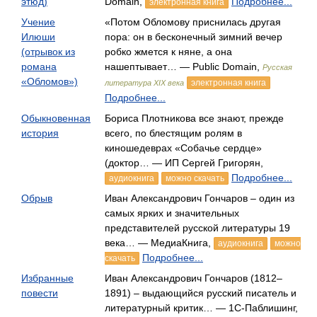
этюд)
Domain,
Подробнее...
электронная книга
Учение
«Потом Обломову приснилась другая
Илюши
пора: он в бесконечный зимний вечер
(отрывок из
робко жмется к няне, а она
романа
нашептывает… — Public Domain,
Русская
«Обломов»)
электронная книга
литература XIX века
Подробнее...
Обыкновенная
Бориса Плотникова все знают, прежде
история
всего, по блестящим ролям в
киношедеврах «Собачье сердце»
(доктор… — ИП Сергей Григорян,
Подробнее...
аудиокнига
можно скачать
Обрыв
Иван Александрович Гончаров – один из
самых ярких и значительных
представителей русской литературы 19
века… — МедиаКнига,
аудиокнига
можно
Подробнее...
скачать
Избранные
Иван Александрович Гончаров (1812–
повести
1891) – выдающийся русский писатель и
литературный критик… — 1С-Паблишинг,