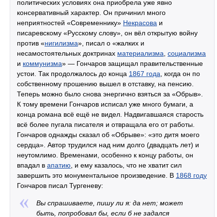
политических условиях она приобрела уже явно
консервативный характер. Он причинил много
неприятностей «Современнику»
Некрасова
и
писаревскому «Русскому слову», он вёл открытую войну
против «
нигилизма
», писал о «жалких и
несамостоятельных доктринах
материализма
,
социализма
и
коммунизма
» — Гончаров защищал правительственные
устои. Так продолжалось до конца
1867 года
, когда он по
собственному прошению вышел в отставку, на пенсию.
Теперь можно было снова энергично взяться за «Обрыв».
К тому времени Гончаров исписал уже много бумаги, а
конца романа всё ещё не видел. Надвигавшаяся старость
всё более пугала писателя и отвращала его от работы.
Гончаров однажды сказал об «Обрыве»: «это дитя моего
сердца». Автор трудился над ним долго (двадцать лет) и
неутомлимо. Временами, особенно к концу работы, он
впадал в
апатию
, и ему казалось, что не хватит сил
завершить это монументальное произведение. В
1868 году
Гончаров писал Тургеневу:
Вы спрашиваете, пишу ли я: да нет; может
быть, попробовал бы, если б не задался