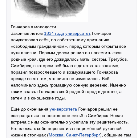
Гончаров в молодости
Закончив летом
1834 года
университет
, Гончаров
почувствовал себя, по собственному признанию,
«свободным гражданином», перед которым открыты все
пути в жизни. Первым делом решил он навестить свои
родные края, где его дожидались мать, сестры, Трегубов.
Симбирск, в котором всё было с детства так знакомо,
поразил повзрослевшего и возмужавшего Гончарова
прежде всего тем, что ничто не изменилось. Всё
напоминало здесь громадную сонную деревню. Именно
таким знавал Гончаров свой родной город в детстве, а
затем и в юношеские годы.
Ещё до окончания
университета
Гончаров решил не
возвращаться на постоянное житьё в Симбирск. Новая
встреча с ним окончательно укрепила эту решительность.
Его влекла к себе перспектива напряжённой духовной
жизни в столицах (
Москва
,
Санкт-Петербург
), общение там