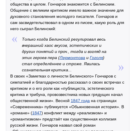
общества в целом. Гончаров знакомится с Белинским.
Общение с великим критиком имело важное значение для
духовного становления молодого писателя. Гончаров и
сам засвидетельствовал в одном из писем, какую роль для
него сыграл Белинский:
Только когда Белинский регулировал весь
вчерашний хаос вкусов, эстетических и
других понятий и проч., тогда и взгляд на
этих героев пера (
Лермонтова
и
Гоголя
)
стал определённее и строже. Явилась
сознательная критика...
В своих «Заметках о личности Белинского» Гончаров с
симпатией и благодарностью рассказал о своих встречах с
критиком и о его роли как «публициста, эстетического
критика и трибуна, провозвестника новых грядущих начал
общественной жизни». Весной
1847 года
на страницах
«Современника» публикуется «Обыкновенная история». В
«романе» (
1847
) конфликт между «реализмом» и
«романтизмом» предстаёт как существенная коллизия
русской жизни. Гончаров назвал свой роман