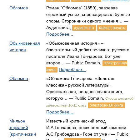
Обломов
Роман `Обломов` (1859), завоевав
огромный успех, спровоцировал бурные
споры. Сторонники одного мнения… —
Аудиокнига,
аудиокнига
можно скачать
Подробнее...
Обыкновенная
«Обыкновенная история» –
история
блистательный дебют великого русского
писателя Ивана Гончарова. Вот уже
второе… — Public Domain,
электронная
Подробнее...
книга
Обломов
«Обломов» Гончарова. «Золотая
классика» русской литературы.
Оригинальная, неоднозначная книга,
которую… — Public Domain,
Список школьной
электронная книга
литературы 10-11 класс
Подробнее...
Мильон
Известный критический этюд
терзаний
И.А.Гончарова, посвященный комедии
(критический
А.С.Грибоедова «Горе от ума» — Public