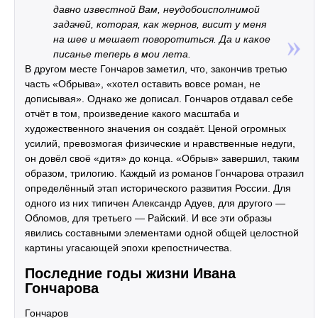
давно известной Вам, неудобоисполнимой
задачей, которая, как жернов, висит у меня
на шее и мешает поворотиться. Да и какое
писанье теперь в мои лета.
В другом месте Гончаров заметил, что, закончив третью
часть «Обрыва», «хотел оставить вовсе роман, не
дописывая». Однако же дописал. Гончаров отдавал себе
отчёт в том, произведение какого масштаба и
художественного значения он создаёт. Ценой огромных
усилий, превозмогая физические и нравственные недуги,
он довёл своё «дитя» до конца. «Обрыв» завершил, таким
образом, трилогию. Каждый из романов Гончарова отразил
определённый этап исторического развития России. Для
одного из них типичен Александр Адуев, для другого —
Обломов, для третьего — Райский. И все эти образы
явились составными элементами одной общей целостной
картины угасающей эпохи крепостничества.
Последние годы жизни Ивана
Гончарова
Гончаров