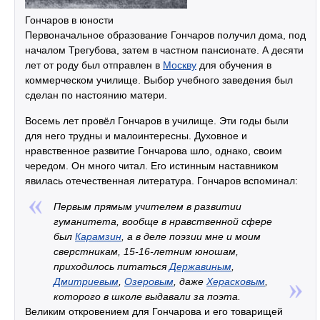
Гончаров в юности
Первоначальное образование Гончаров получил дома, под
началом Трегубова, затем в частном пансионате. А десяти
лет от роду был отправлен в
Москву
для обучения в
коммерческом училище. Выбор учебного заведения был
сделан по настоянию матери.
Восемь лет провёл Гончаров в училище. Эти годы были
для него трудны и малоинтересны. Духовное и
нравственное развитие Гончарова шло, однако, своим
чередом. Он много читал. Его истинным наставником
явилась отечественная литература. Гончаров вспоминал:
Первым прямым учителем в развитии
гуманитета, вообще в нравственной сфере
был
Карамзин
, а в деле поэзии мне и моим
сверстникам, 15-16-летним юношам,
приходилось питаться
Державиным
,
Дмитриевым
,
Озеровым
, даже
Херасковым
,
которого в школе выдавали за поэта.
Великим откровением для Гончарова и его товарищей