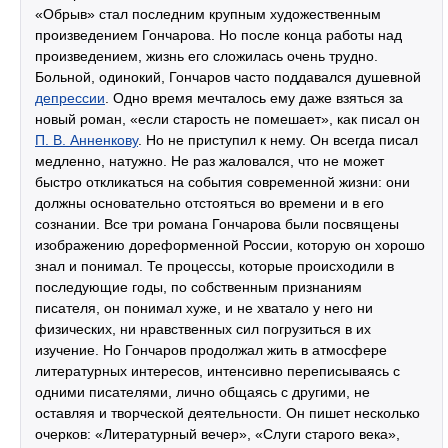
«Обрыв» стал последним крупным художественным
произведением Гончарова. Но после конца работы над
произведением, жизнь его сложилась очень трудно.
Больной, одинокий, Гончаров часто поддавался душевной
депрессии
. Одно время мечталось ему даже взяться за
новый роман, «если старость не помешает», как писал он
П. В. Анненкову
. Но не приступил к нему. Он всегда писал
медленно, натужно. Не раз жаловался, что не может
быстро откликаться на события современной жизни: они
должны основательно отстояться во времени и в его
сознании. Все три романа Гончарова были посвящены
изображению дореформенной России, которую он хорошо
знал и понимал. Те процессы, которые происходили в
последующие годы, по собственным признаниям
писателя, он понимал хуже, и не хватало у него ни
физических, ни нравственных сил погрузиться в их
изучение. Но Гончаров продолжал жить в атмосфере
литературных интересов, интенсивно переписываясь с
одними писателями, лично общаясь с другими, не
оставляя и творческой деятельности. Он пишет несколько
очерков: «Литературный вечер», «Слуги старого века»,