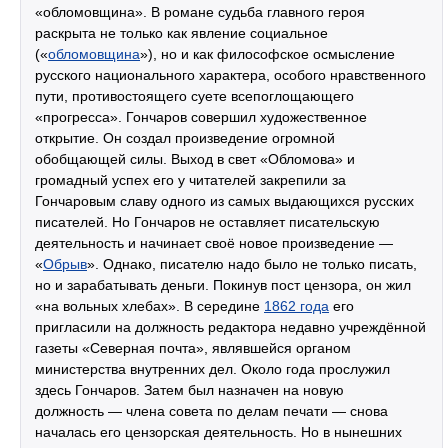
«обломовщина». В романе судьба главного героя
раскрыта не только как явление социальное
(«
обломовщина
»), но и как философское осмысление
русского национального характера, особого нравственного
пути, противостоящего суете всепоглощающего
«прогресса». Гончаров совершил художественное
открытие. Он создал произведение огромной
обобщающей силы. Выход в свет «Обломова» и
громадный успех его у читателей закрепили за
Гончаровым славу одного из самых выдающихся русских
писателей. Но Гончаров не оставляет писательскую
деятельность и начинает своё новое произведение —
«
Обрыв
». Однако, писателю надо было не только писать,
но и зарабатывать деньги. Покинув пост цензора, он жил
«на вольных хлебах». В середине
1862 года
его
пригласили на должность редактора недавно учреждённой
газеты «Северная почта», являвшейся органом
министерства внутренних дел. Около года прослужил
здесь Гончаров. Затем был назначен на новую
должность — члена совета по делам печати — снова
началась его цензорская деятельность. Но в нынешних