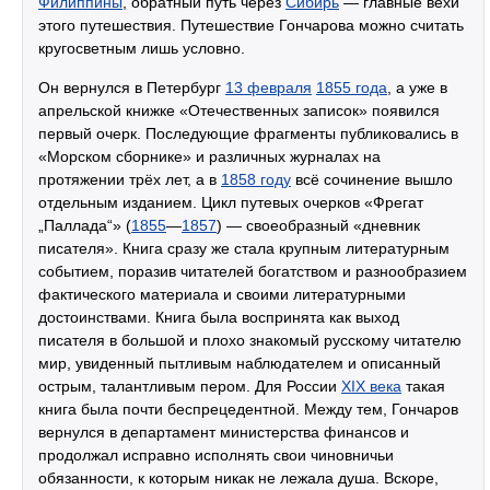
Филиппины
, обратный путь через
Сибирь
— главные вехи
этого путешествия. Путешествие Гончарова можно считать
кругосветным лишь условно.
Он вернулся в Петербург
13 февраля
1855 года
, а уже в
апрельской книжке «Отечественных записок» появился
первый очерк. Последующие фрагменты публиковались в
«Морском сборнике» и различных журналах на
протяжении трёх лет, а в
1858 году
всё сочинение вышло
отдельным изданием. Цикл путевых очерков «Фрегат
„Паллада“» (
1855
—
1857
) — своеобразный «дневник
писателя». Книга сразу же стала крупным литературным
событием, поразив читателей богатством и разнообразием
фактического материала и своими литературными
достоинствами. Книга была воспринята как выход
писателя в большой и плохо знакомый русскому читателю
мир, увиденный пытливым наблюдателем и описанный
острым, талантливым пером. Для России
XIX века
такая
книга была почти беспрецедентной. Между тем, Гончаров
вернулся в департамент министерства финансов и
продолжал исправно исполнять свои чиновничьи
обязанности, к которым никак не лежала душа. Вскоре,