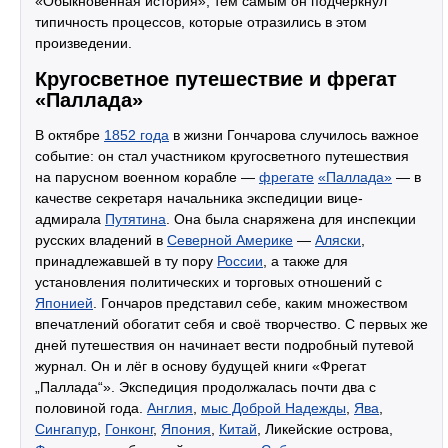
«Обыкновенная история», тем самым он подчеркнул
типичность процессов, которые отразились в этом
произведении.
Кругосветное путешествие и фрегат
«Паллада»
В октябре
1852 года
в жизни Гончарова случилось важное
событие: он стал участником кругосветного путешествия
на парусном военном корабле —
фрегате
«Паллада»
— в
качестве секретаря начальника экспедиции вице-
адмирала
Путятина
. Она была снаряжена для инспекции
русских владений в
Северной Америке
—
Аляски
,
принадлежавшей в ту пору
России
, а также для
установления политических и торговых отношений с
Японией
. Гончаров представил себе, каким множеством
впечатлений обогатит себя и своё творчество. С первых же
дней путешествия он начинает вести подробный путевой
журнал. Он и лёг в основу будущей книги «Фрегат
„Паллада“». Экспедиция продолжалась почти два с
половиной года.
Англия
,
мыс Доброй Надежды
,
Ява
,
Сингапур
,
Гонконг
,
Япония
,
Китай
, Ликейские острова,