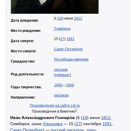
6 (
18
) июня
1812
Дата рождения:
Симбирск
Место рождения:
15 (
27
)
1891
Дата смерти:
Санкт-Петербург
Место смерти:
Российская империя
Гражданство:
прозаик
Род деятельности:
публицист
1840
—
1869
Годы творчества:
реализм
Направление:
Произведения на сайте Lib.ru
?
Произведения в Викитеке
.
Ива́н Алекса́ндрович Гончаро́в
(6 (
18
) июня
1812
,
Симбирск, ныне
Ульяновск
— 15 (
27
) сентября
1891
,
Санкт-Петербург
) —
русский
писатель
,
член-