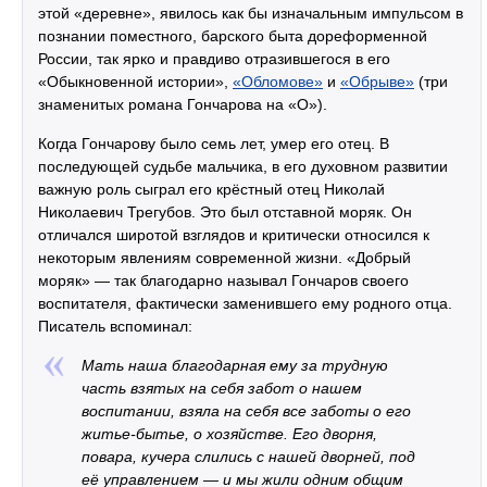
этой «деревне», явилось как бы изначальным импульсом в
познании поместного, барского быта дореформенной
России, так ярко и правдиво отразившегося в его
«Обыкновенной истории»,
«Обломове»
и
«Обрыве»
(три
знаменитых романа Гончарова на «О»).
Когда Гончарову было семь лет, умер его отец. В
последующей судьбе мальчика, в его духовном развитии
важную роль сыграл его крёстный отец Николай
Николаевич Трегубов. Это был отставной моряк. Он
отличался широтой взглядов и критически относился к
некоторым явлениям современной жизни. «Добрый
моряк» — так благодарно называл Гончаров своего
воспитателя, фактически заменившего ему родного отца.
Писатель вспоминал:
Мать наша благодарная ему за трудную
часть взятых на себя забот о нашем
воспитании, взяла на себя все заботы о его
житье-бытье, о хозяйстве. Его дворня,
повара, кучера слились с нашей дворней, под
её управлением — и мы жили одним общим