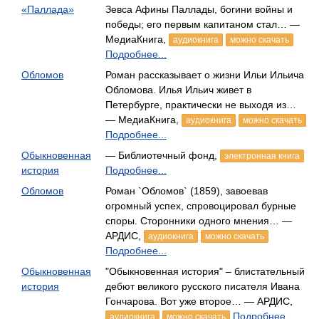
«Паллада»
Зевса Афины Паллады, богини войны и
победы; его первым капитаном стал… —
МедиаКнига,
аудиокнига
можно скачать
Подробнее...
Обломов
Роман рассказывает о жизни Ильи Ильича
Обломова. Илья Ильич живет в
Петербурге, практически не выходя из…
— МедиаКнига,
аудиокнига
можно скачать
Подробнее...
Обыкновенная
— Библиотечный фонд,
электронная книга
история
Подробнее...
Обломов
Роман `Обломов` (1859), завоевав
огромный успех, спровоцировал бурные
споры. Сторонники одного мнения… —
АРДИС,
аудиокнига
можно скачать
Подробнее...
Обыкновенная
"Обыкновенная история" – блистательный
история
дебют великого русского писателя Ивана
Гончарова. Вот уже второе… — АРДИС,
Подробнее...
аудиокнига
можно скачать