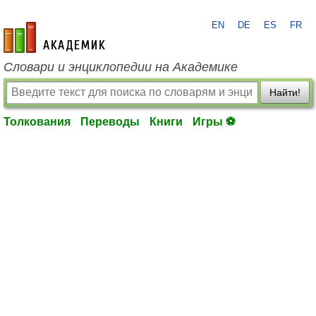
EN
DE
ES
FR
academic.ru
Словари и энциклопедии на Академике
Найти!
Толкования
Переводы
Книги
Игры ⚽