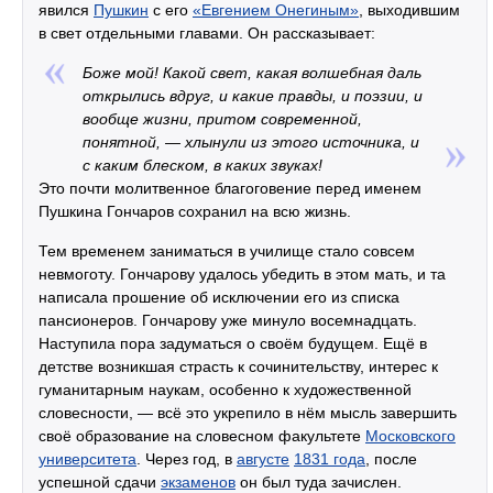
явился
Пушкин
с его
«Евгением Онегиным»
, выходившим
в свет отдельными главами. Он рассказывает:
Боже мой! Какой свет, какая волшебная даль
открылись вдруг, и какие правды, и поэзии, и
вообще жизни, притом современной,
понятной, — хлынули из этого источника, и
с каким блеском, в каких звуках!
Это почти молитвенное благоговение перед именем
Пушкина Гончаров сохранил на всю жизнь.
Тем временем заниматься в училище стало совсем
невмоготу. Гончарову удалось убедить в этом мать, и та
написала прошение об исключении его из списка
пансионеров. Гончарову уже минуло восемнадцать.
Наступила пора задуматься о своём будущем. Ещё в
детстве возникшая страсть к сочинительству, интерес к
гуманитарным наукам, особенно к художественной
словесности, — всё это укрепило в нём мысль завершить
своё образование на словесном факультете
Московского
университета
. Через год, в
августе
1831 года
, после
успешной сдачи
экзаменов
он был туда зачислен.