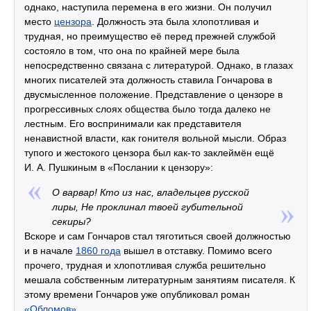
однако, наступила перемена в его жизни. Он получил
место
цензора
. Должность эта была хлопотливая и
трудная, но преимущество её перед прежней службой
состояло в том, что она по крайней мере была
непосредственно связана с литературой. Однако, в глазах
многих писателей эта должность ставила Гончарова в
двусмысленное положение. Представление о цензоре в
прогрессивных слоях общества было тогда далеко не
лестным. Его воспринимали как представителя
ненавистной власти, как гонителя вольной мысли. Образ
тупого и жестокого цензора был как-то заклеймён ещё
И. А. Пушкиным в «Послании к цензору»:
О варвар! Кто из нас, владельцев русской
лиры, Не проклинал твоей губительной
секиры?
Вскоре и сам Гончаров стал тяготиться своей должностью
и в начале
1860 года
вышел в отставку. Помимо всего
прочего, трудная и хлопотливая служба решительно
мешала собственным литературным занятиям писателя. К
этому времени Гончаров уже опубликовал роман
«Обломов»
.