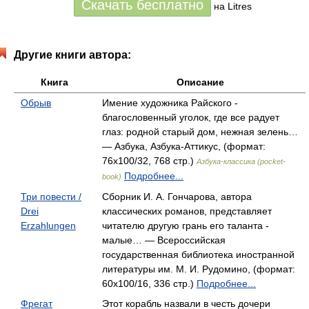
Скачать бесплатно
на Litres
Другие книги автора:
Книга
Описание
Обрыв
Имение художника Райского -
благословенный уголок, где все радует
глаз: родной старый дом, нежная зелень…
— Азбука, Азбука-Аттикус, (формат:
76x100/32, 768 стр.)
Азбука-классика (pocket-
Подробнее...
book)
Три повести /
Сборник И. А. Гончарова, автора
Drei
классических романов, представляет
Erzahlungen
читателю другую грань его таланта -
малые… — Всероссийская
государственная библиотека иностранной
литературы им. М. И. Рудомино, (формат:
60x100/16, 336 стр.)
Подробнее...
Фрегат
Этот корабль назвали в честь дочери