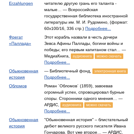
Erzahlungen
читателю другую грань его таланта -
малые… — Всероссийская
государственная библиотека иностранной
литературы им. М. И. Рудомино, (формат:
60x100/16, 336 стр.)
Подробнее...
Фрегат
Этот корабль назвали в честь дочери
«Паллада»
Зевса Афины Паллады, богини войны и
победы; его первым капитаном стал… —
МедиаКнига,
аудиокнига
можно скачать
Подробнее...
Обыкновенная
— Библиотечный фонд,
электронная книга
история
Подробнее...
Обломов
Роман `Обломов` (1859), завоевав
огромный успех, спровоцировал бурные
споры. Сторонники одного мнения… —
АРДИС,
аудиокнига
можно скачать
Подробнее...
Обыкновенная
"Обыкновенная история" – блистательный
история
дебют великого русского писателя Ивана
Гончарова. Вот уже второе… — АРДИС,