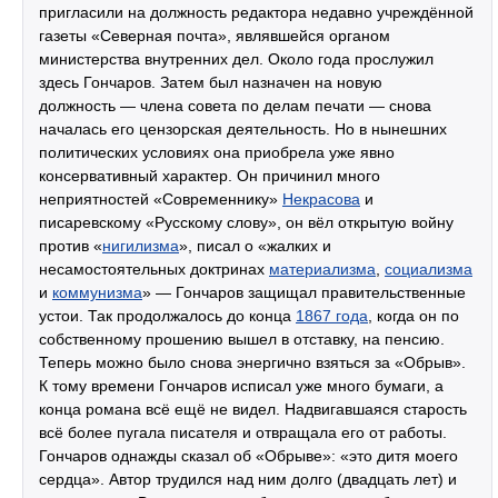
пригласили на должность редактора недавно учреждённой
газеты «Северная почта», являвшейся органом
министерства внутренних дел. Около года прослужил
здесь Гончаров. Затем был назначен на новую
должность — члена совета по делам печати — снова
началась его цензорская деятельность. Но в нынешних
политических условиях она приобрела уже явно
консервативный характер. Он причинил много
неприятностей «Современнику»
Некрасова
и
писаревскому «Русскому слову», он вёл открытую войну
против «
нигилизма
», писал о «жалких и
несамостоятельных доктринах
материализма
,
социализма
и
коммунизма
» — Гончаров защищал правительственные
устои. Так продолжалось до конца
1867 года
, когда он по
собственному прошению вышел в отставку, на пенсию.
Теперь можно было снова энергично взяться за «Обрыв».
К тому времени Гончаров исписал уже много бумаги, а
конца романа всё ещё не видел. Надвигавшаяся старость
всё более пугала писателя и отвращала его от работы.
Гончаров однажды сказал об «Обрыве»: «это дитя моего
сердца». Автор трудился над ним долго (двадцать лет) и