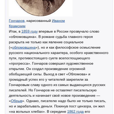
Гончаров
, нарисованный
Иваном
Крамским
Итак, в
1859 году
впервые в России прозвучало слово
«обломовщина». В романе судьба главного героя
раскрыта не только как явление социальное
(«
обломовщина
»), но и как философское осмысление
русского национального характера, особого нравственного
пути, противостоящего суете всепоглощающего
«прогресса». Гончаров совершил художественное
открытие. Он создал произведение огромной
обобщающей силы. Выход в свет «Обломова» и
громадный успех его у читателей закрепили за
Гончаровым славу одного из самых выдающихся русских
писателей. Но Гончаров не оставляет писательскую
деятельность и начинает своё новое произведение —
«
Обрыв
». Однако, писателю надо было не только писать,
но и зарабатывать деньги. Покинув пост цензора, он жил
«на вольных хлебах». В середине
1862 года
его