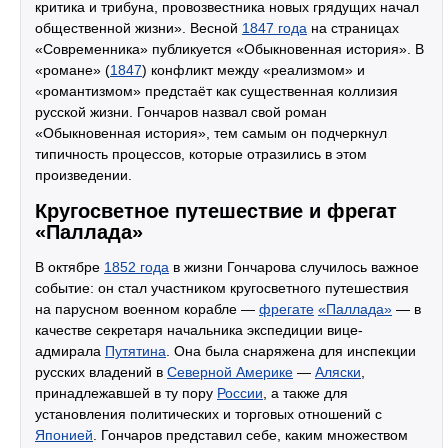
критика и трибуна, провозвестника новых грядущих начал
общественной жизни». Весной
1847 года
на страницах
«Современника» публикуется «Обыкновенная история». В
«романе» (
1847
) конфликт между «реализмом» и
«романтизмом» предстаёт как существенная коллизия
русской жизни. Гончаров назвал свой роман
«Обыкновенная история», тем самым он подчеркнул
типичность процессов, которые отразились в этом
произведении.
Кругосветное путешествие и фрегат
«Паллада»
В октябре
1852 года
в жизни Гончарова случилось важное
событие: он стал участником кругосветного путешествия
на парусном военном корабле —
фрегате
«Паллада»
— в
качестве секретаря начальника экспедиции вице-
адмирала
Путятина
. Она была снаряжена для инспекции
русских владений в
Северной Америке
—
Аляски
,
принадлежавшей в ту пору
России
, а также для
установления политических и торговых отношений с
Японией
. Гончаров представил себе, каким множеством