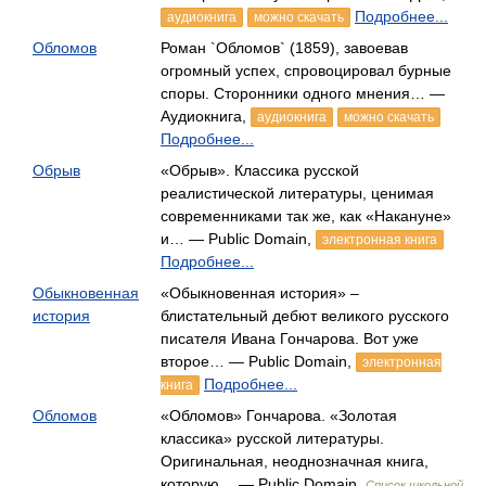
Подробнее...
аудиокнига
можно скачать
Обломов
Роман `Обломов` (1859), завоевав
огромный успех, спровоцировал бурные
споры. Сторонники одного мнения… —
Аудиокнига,
аудиокнига
можно скачать
Подробнее...
Обрыв
«Обрыв». Классика русской
реалистической литературы, ценимая
современниками так же, как «Накануне»
и… — Public Domain,
электронная книга
Подробнее...
Обыкновенная
«Обыкновенная история» –
история
блистательный дебют великого русского
писателя Ивана Гончарова. Вот уже
второе… — Public Domain,
электронная
Подробнее...
книга
Обломов
«Обломов» Гончарова. «Золотая
классика» русской литературы.
Оригинальная, неоднозначная книга,
которую… — Public Domain,
Список школьной