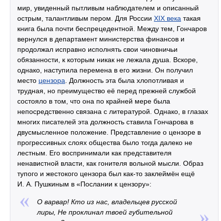
мир, увиденный пытливым наблюдателем и описанный
острым, талантливым пером. Для России
XIX века
такая
книга была почти беспрецедентной. Между тем, Гончаров
вернулся в департамент министерства финансов и
продолжал исправно исполнять свои чиновничьи
обязанности, к которым никак не лежала душа. Вскоре,
однако, наступила перемена в его жизни. Он получил
место
цензора
. Должность эта была хлопотливая и
трудная, но преимущество её перед прежней службой
состояло в том, что она по крайней мере была
непосредственно связана с литературой. Однако, в глазах
многих писателей эта должность ставила Гончарова в
двусмысленное положение. Представление о цензоре в
прогрессивных слоях общества было тогда далеко не
лестным. Его воспринимали как представителя
ненавистной власти, как гонителя вольной мысли. Образ
тупого и жестокого цензора был как-то заклеймён ещё
И. А. Пушкиным в «Послании к цензору»:
О варвар! Кто из нас, владельцев русской
лиры, Не проклинал твоей губительной