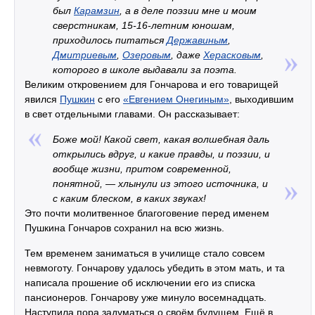
был
Карамзин
, а в деле поэзии мне и моим
сверстникам, 15-16-летним юношам,
приходилось питаться
Державиным
,
Дмитриевым
,
Озеровым
, даже
Херасковым
,
которого в школе выдавали за поэта.
Великим откровением для Гончарова и его товарищей
явился
Пушкин
с его
«Евгением Онегиным»
, выходившим
в свет отдельными главами. Он рассказывает:
Боже мой! Какой свет, какая волшебная даль
открылись вдруг, и какие правды, и поэзии, и
вообще жизни, притом современной,
понятной, — хлынули из этого источника, и
с каким блеском, в каких звуках!
Это почти молитвенное благоговение перед именем
Пушкина Гончаров сохранил на всю жизнь.
Тем временем заниматься в училище стало совсем
невмоготу. Гончарову удалось убедить в этом мать, и та
написала прошение об исключении его из списка
пансионеров. Гончарову уже минуло восемнадцать.
Наступила пора задуматься о своём будущем. Ещё в