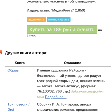
окончательно угаснуть в «обломовщине».
Издательство: "МедиаКнига"
(1859)
аудиокнига
можно скачать
Купить за
189
руб
и скачать
на
Litres
Другие книги автора:
Книга
Описание
Обрыв
Имение художника Райского -
благословенный уголок, где все радует
глаз: родной старый дом, нежная зелень…
— Азбука, Азбука-Аттикус, (формат:
76x100/32, 768 стр.)
Азбука-классика (pocket-
Подробнее...
book)
Три повести /
Сборник И. А. Гончарова, автора
Drei
классических романов, представляет