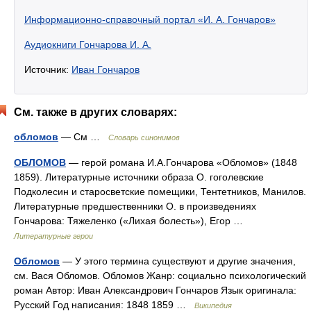
Информационно-справочный портал «И. А. Гончаров»
Аудиокниги Гончарова И. А.
Источник:
Иван Гончаров
См. также в других словарях:
обломов
— См …
Словарь синонимов
ОБЛОМОВ
— герой романа И.А.Гончарова «Обломов» (1848
1859). Литературные источники образа О. гоголевские
Подколесин и старосветские помещики, Тентетников, Манилов.
Литературные предшественники О. в произведениях
Гончарова: Тяжеленко («Лихая болесть»), Егор …
Литературные герои
Обломов
— У этого термина существуют и другие значения,
см. Вася Обломов. Обломов Жанр: социально психологический
роман Автор: Иван Александрович Гончаров Язык оригинала:
Русский Год написания: 1848 1859 …
Википедия