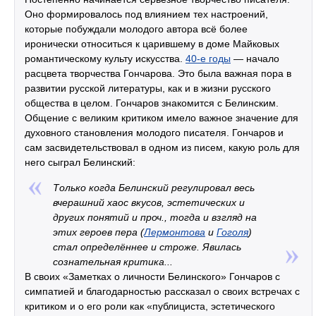
Оно формировалось под влиянием тех настроений,
которые побуждали молодого автора всё более
иронически относиться к царившему в доме Майковых
романтическому культу искусства.
40-е годы
— начало
расцвета творчества Гончарова. Это была важная пора в
развитии русской литературы, как и в жизни русского
общества в целом. Гончаров знакомится с Белинским.
Общение с великим критиком имело важное значение для
духовного становления молодого писателя. Гончаров и
сам засвидетельствовал в одном из писем, какую роль для
него сыграл Белинский:
Только когда Белинский регулировал весь
вчерашний хаос вкусов, эстетических и
других понятий и проч., тогда и взгляд на
этих героев пера (
Лермонтова
и
Гоголя
)
стал определённее и строже. Явилась
сознательная критика...
В своих «Заметках о личности Белинского» Гончаров с
симпатией и благодарностью рассказал о своих встречах с
критиком и о его роли как «публициста, эстетического