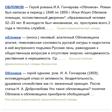
ОБЛОМОВ
— Герой романа И.А. Гончарова «Обломов». Роман
был написан в период с 1848 по 1859 г. Илья Ильич Обломов
помещик, потомственный дворянин*, образованный человек
32–33 лет. В молодости был чиновником, но, прослужив всего 2
года и тяготясь службой,… …
Лингвострановедческий словарь
обломов
— (иноск.) ленивый, апатичный Обломовщина
апатия, тяжеловесная сонливость русской натуры и недостаток
в ней внутреннего подъема Русская лень; равнодушие к
общественным вопросам и отсутствие энергии; неподвижность
умственная и нерешимость. Ср.… …
Большой толково-
фразеологический словарь Михельсона
Обломов
— герой одноим. ром. И. А. Гончарова (1859),
исповедующий отказ от активности, бездеятельность,
душевное спокойствие как гл. жизненный принцип. После
статьи Н. А. Добролюбова Что такое обломовщина? понятия
Обломов и обломовщина приобрели обобщающий …
Российский гуманитарный энциклопедический словарь