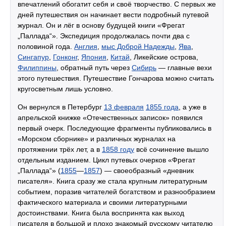
впечатлений обогатит себя и своё творчество. С первых же
дней путешествия он начинает вести подробный путевой
журнал. Он и лёг в основу будущей книги «Фрегат
„Паллада“». Экспедиция продолжалась почти два с
половиной года.
Англия
,
мыс Доброй Надежды
,
Ява
,
Сингапур
,
Гонконг
,
Япония
,
Китай
, Ликейские острова,
Филиппины
, обратный путь через
Сибирь
— главные вехи
этого путешествия. Путешествие Гончарова можно считать
кругосветным лишь условно.
Он вернулся в Петербург
13 февраля
1855 года
, а уже в
апрельской книжке «Отечественных записок» появился
первый очерк. Последующие фрагменты публиковались в
«Морском сборнике» и различных журналах на
протяжении трёх лет, а в
1858 году
всё сочинение вышло
отдельным изданием. Цикл путевых очерков «Фрегат
„Паллада“» (
1855
—
1857
) — своеобразный «дневник
писателя». Книга сразу же стала крупным литературным
событием, поразив читателей богатством и разнообразием
фактического материала и своими литературными
достоинствами. Книга была воспринята как выход
писателя в большой и плохо знакомый русскому читателю