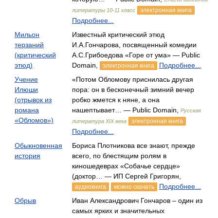
электронная книга
литературы 10-11 класс
Подробнее...
Мильон
Известный критический этюд
терзаний
И.А.Гончарова, посвященный комедии
(критический
А.С.Грибоедова «Горе от ума» — Public
этюд)
Domain,
Подробнее...
электронная книга
Учение
«Потом Обломову приснилась другая
Илюши
пора: он в бесконечный зимний вечер
(отрывок из
робко жмется к няне, а она
романа
нашептывает… — Public Domain,
Русская
«Обломов»)
электронная книга
литература XIX века
Подробнее...
Обыкновенная
Бориса Плотникова все знают, прежде
история
всего, по блестящим ролям в
киношедеврах «Собачье сердце»
(доктор… — ИП Сергей Григорян,
Подробнее...
аудиокнига
можно скачать
Обрыв
Иван Александрович Гончаров – один из
самых ярких и значительных