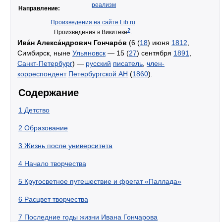
реализм
Направление:
Произведения на сайте Lib.ru
?
Произведения в Викитеке
.
Ива́н Алекса́ндрович Гончаро́в
(6 (
18
) июня
1812
,
Симбирск, ныне
Ульяновск
— 15 (
27
) сентября
1891
,
Санкт-Петербург
) —
русский
писатель
,
член-
корреспондент
Петербургской АН
(
1860
).
Содержание
1
Детство
2
Образование
3
Жизнь после университета
4
Начало творчества
5
Кругосветное путешествие и фрегат «Паллада»
6
Расцвет творчества
7
Последние годы жизни Ивана Гончарова