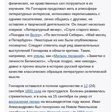
физических, ни нравственных сил погрузиться в их
изучение. Но Гончаров продолжал жить в атмосфере
литературных интересов, интенсивно переписываясь с
одними писателями, лично общаясь с другими, не
оставляя и творческой деятельности. Он пишет несколько
очерков: «Литературный вечер», «Слуги старого века»,
«Поездка по
Волге
», «По восточной Сибири», «Май месяц
в Петербурге». Некоторые из них были опубликованы
посмертно. Следует отметить ещё ряд замечательных
выступлений Гончарова в области критики. Такие,
например, его
этюды
, как «
Мильон терзаний
», «Заметки о
личности Белинского», «Лучше поздно, чем никогда»,
давно и прочно вошли в историю русской критики в
качестве классических образцов литературно-эстетической
мысли.
Гончаров оставался в полном одиночестве и
12
(24)
сентября
1891 года
он простудился. Болезнь развивалась
стремительно, и в ночь на 15 сентября он умер от
воспаления легких
на восьмидесятом году жизни. Иван
Александрович был похоронен на Новом Никольском