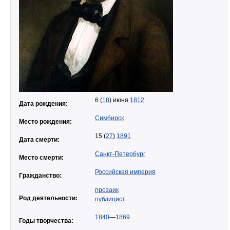
6 (
18
) июня
1812
Дата рождения:
Симбирск
Место рождения:
15 (
27
)
1891
Дата смерти:
Санкт-Петербург
Место смерти:
Российская империя
Гражданство:
прозаик
Род деятельности:
публицист
1840
—
1869
Годы творчества: