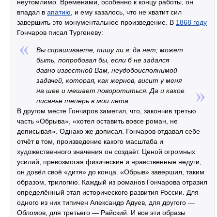
неутомлимо. Временами, особенно к концу работы, он
впадал в
апатию
, и ему казалось, что не хватит сил
завершить это монументальное произведение. В
1868 году
Гончаров писал Тургеневу:
Вы спрашиваете, пишу ли я: да нет; может
быть, попробовал бы, если б не задался
давно известной Вам, неудобоисполнимой
задачей, которая, как жернов, висит у меня
на шее и мешает поворотиться. Да и какое
писанье теперь в мои лета.
В другом месте Гончаров заметил, что, закончив третью
часть «Обрыва», «хотел оставить вовсе роман, не
дописывая». Однако же дописал. Гончаров отдавал себе
отчёт в том, произведение какого масштаба и
художественного значения он создаёт. Ценой огромных
усилий, превозмогая физические и нравственные недуги,
он довёл своё «дитя» до конца. «Обрыв» завершил, таким
образом, трилогию. Каждый из романов Гончарова отразил
определённый этап исторического развития России. Для
одного из них типичен Александр Адуев, для другого —
Обломов, для третьего — Райский. И все эти образы