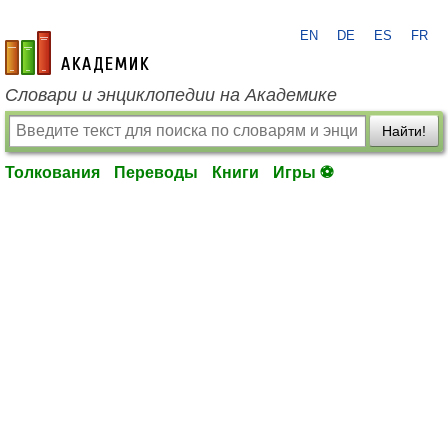
EN
DE
ES
FR
academic.ru
Словари и энциклопедии на Академике
Найти!
Толкования
Переводы
Книги
Игры ⚽