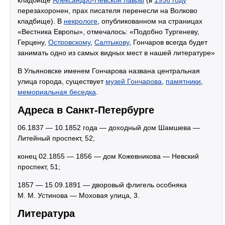
кладбище
Александро-Невской лавры
(в
1956 году
перезахоронен, прах писателя перенесли на Волково
кладбище). В
некрологе
, опубликованном на страницах
«Вестника Европы», отмечалось: «Подобно Тургеневу,
Герцену,
Островскому
,
Салтыкову
, Гончаров всегда будет
занимать одно из самых видных мест в нашей литературе»
В Ульяновске именем Гончарова названа центральная
улица города, существует
музей Гончарова
,
памятники
,
мемориальная беседка
.
Адреса в Санкт-Петербурге
06.1837 — 10.1852 года — доходный дом Шамшева —
Литейный проспект, 52;
конец 02.1855 — 1856 — дом Кожевникова — Невский
проспект, 51;
1857 — 15.09.1891 — дворовый флигель особняка
М. М. Устинова — Моховая улица, 3.
Литература