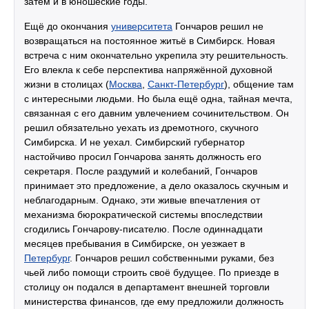
затем и в юношеские годы.
Ещё до окончания
университета
Гончаров решил не
возвращаться на постоянное житьё в Симбирск. Новая
встреча с ним окончательно укрепила эту решительность.
Его влекла к себе перспектива напряжённой духовной
жизни в столицах (
Москва
,
Санкт-Петербург
), общение там
с интересными людьми. Но была ещё одна, тайная мечта,
связанная с его давним увлечением сочинительством. Он
решил обязательно уехать из дремотного, скучного
Симбирска. И не уехал. Симбирский губернатор
настойчиво просил Гончарова занять должность его
секретаря. После раздумий и колебаний, Гончаров
принимает это предложение, а дело оказалось скучным и
неблагодарным. Однако, эти живые впечатления от
механизма бюрократической системы впоследствии
сгодились Гончарову-писателю. После одиннадцати
месяцев пребывания в Симбирске, он уезжает в
Петербург
. Гончаров решил собственными руками, без
чьей либо помощи строить своё будущее. По приезде в
столицу он подался в департамент внешней торговли
министерства финансов, где ему предложили должность