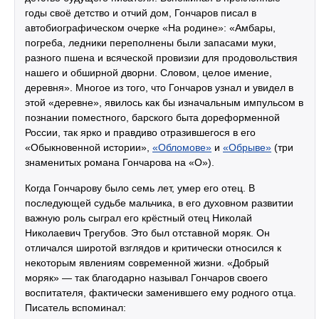
годы своё детство и отчий дом, Гончаров писал в
автобиографическом очерке «На родине»: «Амбары,
погреба, ледники переполнены были запасами муки,
разного пшена и всяческой провизии для продовольствия
нашего и обширной дворни. Словом, целое имение,
деревня». Многое из того, что Гончаров узнал и увидел в
этой «деревне», явилось как бы изначальным импульсом в
познании поместного, барского быта дореформенной
России, так ярко и правдиво отразившегося в его
«Обыкновенной истории»,
«Обломове»
и
«Обрыве»
(три
знаменитых романа Гончарова на «О»).
Когда Гончарову было семь лет, умер его отец. В
последующей судьбе мальчика, в его духовном развитии
важную роль сыграл его крёстный отец Николай
Николаевич Трегубов. Это был отставной моряк. Он
отличался широтой взглядов и критически относился к
некоторым явлениям современной жизни. «Добрый
моряк» — так благодарно называл Гончаров своего
воспитателя, фактически заменившего ему родного отца.
Писатель вспоминал: