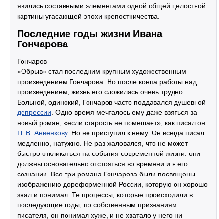
явились составными элементами одной общей целостной
картины угасающей эпохи крепостничества.
Последние годы жизни Ивана
Гончарова
Гончаров
«Обрыв» стал последним крупным художественным
произведением Гончарова. Но после конца работы над
произведением, жизнь его сложилась очень трудно.
Больной, одинокий, Гончаров часто поддавался душевной
депрессии
. Одно время мечталось ему даже взяться за
новый роман, «если старость не помешает», как писал он
П. В. Анненкову
. Но не приступил к нему. Он всегда писал
медленно, натужно. Не раз жаловался, что не может
быстро откликаться на события современной жизни: они
должны основательно отстояться во времени и в его
сознании. Все три романа Гончарова были посвящены
изображению дореформенной России, которую он хорошо
знал и понимал. Те процессы, которые происходили в
последующие годы, по собственным признаниям
писателя, он понимал хуже, и не хватало у него ни