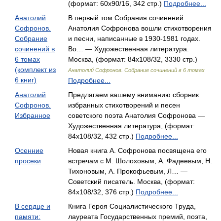
(формат: 60x90/16, 342 стр.)
Подробнее...
Анатолий
В первый том Собрания сочинений
Софронов.
Анатолия Софронова вошли стихотворения
Собрание
и песни, написанные в 1930-1981 годах.
сочинений в
Во… — Художественная литература.
6 томах
Москва, (формат: 84x108/32, 3330 стр.)
(комплект из
Анатолий Софронов. Собрание сочинений в 6 томах
6 книг)
Подробнее...
Анатолий
Предлагаем вашему вниманию сборник
Софронов.
избранных стихотворений и песен
Избранное
советского поэта Анатолия Софронова —
Художественная литература, (формат:
84x108/32, 432 стр.)
Подробнее...
Осенние
Новая книга А. Софронова посвящена его
просеки
встречам с М. Шолоховым, А. Фадеевым, Н.
Тихоновым, А. Прокофьевым, Л… —
Советский писатель. Москва, (формат:
84x108/32, 376 стр.)
Подробнее...
В сердце и
Книга Героя Социалистического Труда,
памяти:
лауреата Государственных премий, поэта,