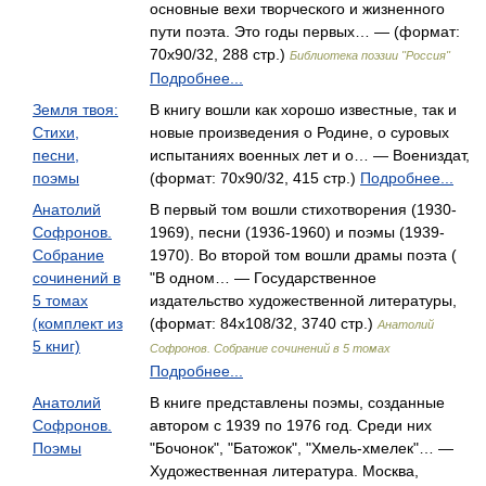
основные вехи творческого и жизненного
пути поэта. Это годы первых… — (формат:
70x90/32, 288 стр.)
Библиотека поэзии "Россия"
Подробнее...
Земля твоя:
В книгу вошли как хорошо известные, так и
Стихи,
новые произведения о Родине, о суровых
песни,
испытаниях военных лет и о… — Воениздат,
поэмы
(формат: 70x90/32, 415 стр.)
Подробнее...
Анатолий
В первый том вошли стихотворения (1930-
Софронов.
1969), песни (1936-1960) и поэмы (1939-
Собрание
1970). Во второй том вошли драмы поэта (
сочинений в
"В одном… — Государственное
5 томах
издательство художественной литературы,
(комплект из
(формат: 84x108/32, 3740 стр.)
Анатолий
5 книг)
Софронов. Собрание сочинений в 5 томах
Подробнее...
Анатолий
В книге представлены поэмы, созданные
Софронов.
автором с 1939 по 1976 год. Среди них
Поэмы
"Бочонок", "Батожок", "Хмель-хмелек"… —
Художественная литература. Москва,