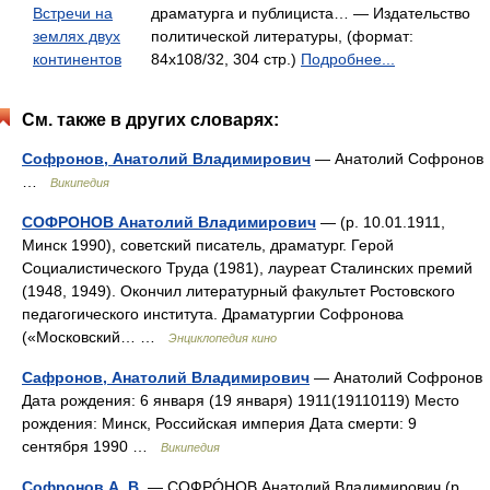
Встречи на
драматурга и публициста… — Издательство
землях двух
политической литературы, (формат:
континентов
84x108/32, 304 стр.)
Подробнее...
См. также в других словарях:
Софронов, Анатолий Владимирович
— Анатолий Софронов
…
Википедия
СОФРОНОВ Анатолий Владимирович
— (р. 10.01.1911,
Минск 1990), советский писатель, драматург. Герой
Социалистического Труда (1981), лауреат Сталинских премий
(1948, 1949). Окончил литературный факультет Ростовского
педагогического института. Драматургии Софронова
(«Московский… …
Энциклопедия кино
Сафронов, Анатолий Владимирович
— Анатолий Софронов
Дата рождения: 6 января (19 января) 1911(19110119) Место
рождения: Минск, Российская империя Дата смерти: 9
сентября 1990 …
Википедия
Софронов А. В.
— СОФРÓНОВ Анатолий Владимирович (р.