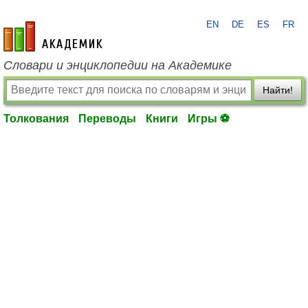
EN
DE
ES
FR
academic.ru
Словари и энциклопедии на Академике
Найти!
Толкования
Переводы
Книги
Игры ⚽