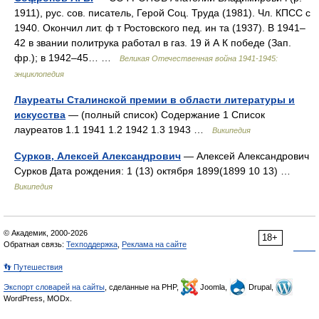
1911), рус. сов. писатель, Герой Соц. Труда (1981). Чл. КПСС с
1940. Окончил лит. ф т Ростовского пед. ин та (1937). В 1941–
42 в звании политрука работал в газ. 19 й А К победе (Зап.
фр.); в 1942–45… …
Великая Отечественная война 1941-1945:
энциклопедия
Лауреаты Сталинской премии в области литературы и
искусства
— (полный список) Содержание 1 Список
лауреатов 1.1 1941 1.2 1942 1.3 1943 …
Википедия
Сурков, Алексей Александрович
— Алексей Александрович
Сурков Дата рождения: 1 (13) октября 1899(1899 10 13) …
Википедия
© Академик, 2000-2026
18+
Обратная связь:
Техподдержка
,
Реклама на сайте
👣 Путешествия
Экспорт словарей на сайты
, сделанные на PHP,
Joomla,
Drupal,
WordPress, MODx.