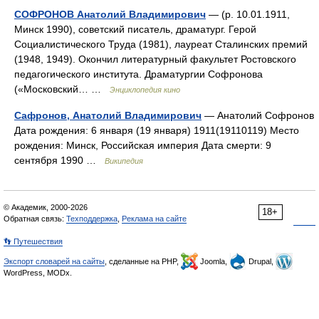
СОФРОНОВ Анатолий Владимирович
— (р. 10.01.1911,
Минск 1990), советский писатель, драматург. Герой
Социалистического Труда (1981), лауреат Сталинских премий
(1948, 1949). Окончил литературный факультет Ростовского
педагогического института. Драматургии Софронова
(«Московский… …
Энциклопедия кино
Сафронов, Анатолий Владимирович
— Анатолий Софронов
Дата рождения: 6 января (19 января) 1911(19110119) Место
рождения: Минск, Российская империя Дата смерти: 9
сентября 1990 …
Википедия
© Академик, 2000-2026
18+
Обратная связь:
Техподдержка
,
Реклама на сайте
👣 Путешествия
Экспорт словарей на сайты
, сделанные на PHP,
Joomla,
Drupal,
WordPress, MODx.