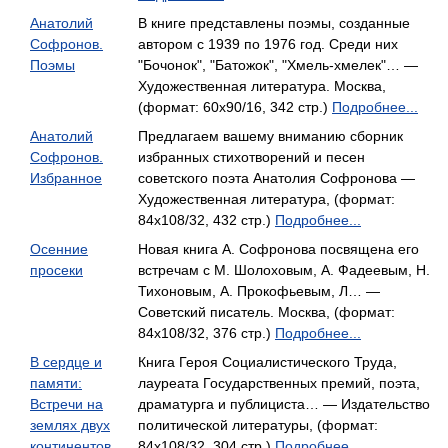
Анатолий
В книге представлены поэмы, созданные
Софронов.
автором с 1939 по 1976 год. Среди них
Поэмы
"Бочонок", "Батожок", "Хмель-хмелек"… —
Художественная литература. Москва,
(формат: 60x90/16, 342 стр.)
Подробнее...
Анатолий
Предлагаем вашему вниманию сборник
Софронов.
избранных стихотворений и песен
Избранное
советского поэта Анатолия Софронова —
Художественная литература, (формат:
84x108/32, 432 стр.)
Подробнее...
Осенние
Новая книга А. Софронова посвящена его
просеки
встречам с М. Шолоховым, А. Фадеевым, Н.
Тихоновым, А. Прокофьевым, Л… —
Советский писатель. Москва, (формат:
84x108/32, 376 стр.)
Подробнее...
В сердце и
Книга Героя Социалистического Труда,
памяти:
лауреата Государственных премий, поэта,
Встречи на
драматурга и публициста… — Издательство
землях двух
политической литературы, (формат:
континентов
84x108/32, 304 стр.)
Подробнее...