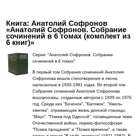
Книга:
Анатолий Софронов
«Анатолий Софронов. Собрание
сочинений в 6 томах (комплект из
6 книг)»
Серия: "Анатолий Софронов. Собрание
сочинений в 6 томах"
В первый том Собрания сочинений Анатолия
Софронова вошли стихотворения и песни,
написанные в 1930-1981 годах. Во второй том
Собрания сочинений Анатолия Софронова
вошлипоэмы, созданные автором с 1939 по 1976
год. Среди них "Бочонок", "Батожок", "Хмель-
хмелек", отражающие жизнь донской станицы,
"Миус", "Плиев под Одессой", посвященные теме
Отечественной войны, лирико-философская
"Поэма прощания" и "Поэма времени", а также
роман в стихах "В глубь времени" (1971-1982). В