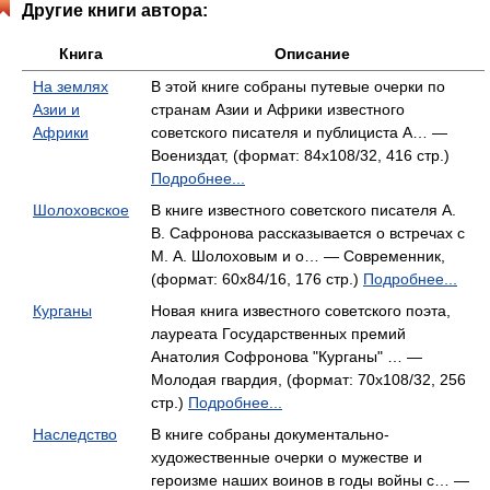
Другие книги автора:
Книга
Описание
На землях
В этой книге собраны путевые очерки по
Азии и
странам Азии и Африки известного
Африки
советского писателя и публициста А… —
Воениздат, (формат: 84x108/32, 416 стр.)
Подробнее...
Шолоховское
В книге известного советского писателя А.
В. Сафронова рассказывается о встречах с
М. А. Шолоховым и о… — Современник,
(формат: 60x84/16, 176 стр.)
Подробнее...
Курганы
Новая книга известного советского поэта,
лауреата Государственных премий
Анатолия Софронова "Курганы" … —
Молодая гвардия, (формат: 70x108/32, 256
стр.)
Подробнее...
Наследство
В книге собраны документально-
художественные очерки о мужестве и
героизме наших воинов в годы войны с… —