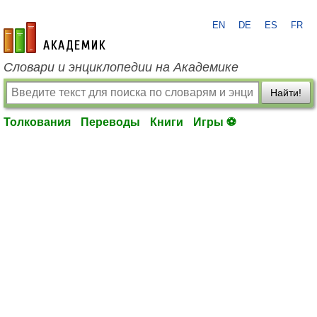
EN
DE
ES
FR
academic.ru
Словари и энциклопедии на Академике
Найти!
Толкования
Переводы
Книги
Игры ⚽