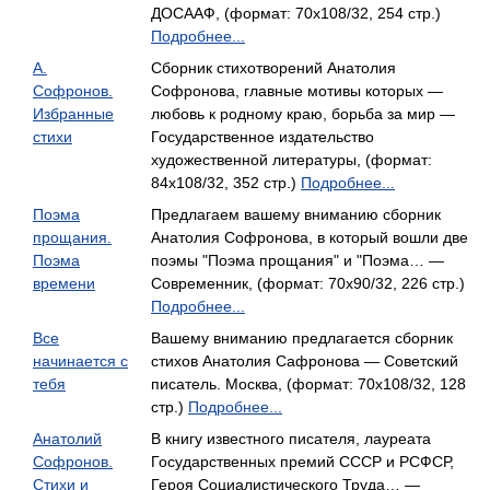
ДОСААФ, (формат: 70x108/32, 254 стр.)
Подробнее...
А.
Сборник стихотворений Анатолия
Софронов.
Софронова, главные мотивы которых —
Избранные
любовь к родному краю, борьба за мир —
стихи
Государственное издательство
художественной литературы, (формат:
84x108/32, 352 стр.)
Подробнее...
Поэма
Предлагаем вашему вниманию сборник
прощания.
Анатолия Софронова, в который вошли две
Поэма
поэмы "Поэма прощания" и "Поэма… —
времени
Современник, (формат: 70x90/32, 226 стр.)
Подробнее...
Все
Вашему вниманию предлагается сборник
начинается с
стихов Анатолия Сафронова — Советский
тебя
писатель. Москва, (формат: 70x108/32, 128
стр.)
Подробнее...
Анатолий
В книгу известного писателя, лауреата
Софронов.
Государственных премий СССР и РСФСР,
Стихи и
Героя Социалистического Труда… —