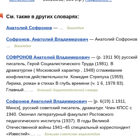
См. также в других словарях:
Анатолий Софронов
— …
Википедия
Софронов, Анатолий Владимирович
— Анатолий Софронов
…
Википедия
СОФРОНОВ Анатолий Владимирович
— (р. 1911 90) русский
писатель, Герой Социалистического Труда (1981). В
драматургии ( Московский характер , 1948) сглаживание
конфликтов действительности. Комедия Стряпуха (1959).
Лирика, роман в стихах В глубь времени (ч. 1 6, 1978 83).
Главный… …
Большой Энциклопедический словарь
Софронов Анатолий Владимирович
— [р. 6(19).1.1911,
Минск], русский советский писатель, драматург. Член КПСС с
1940. Окончил литературный факультет Ростовского
педагогического института (1937). В годы Великой
Отечественной войны 1941‒45 специальный корреспондент
«Известий».… …
Большая советская энциклопедия