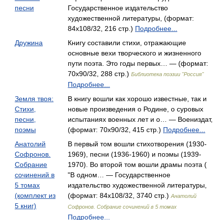
песни
Государственное издательство
художественной литературы, (формат:
84x108/32, 216 стр.)
Подробнее...
Дружина
Книгу составили стихи, отражающие
основные вехи творческого и жизненного
пути поэта. Это годы первых… — (формат:
70x90/32, 288 стр.)
Библиотека поэзии "Россия"
Подробнее...
Земля твоя:
В книгу вошли как хорошо известные, так и
Стихи,
новые произведения о Родине, о суровых
песни,
испытаниях военных лет и о… — Воениздат,
поэмы
(формат: 70x90/32, 415 стр.)
Подробнее...
Анатолий
В первый том вошли стихотворения (1930-
Софронов.
1969), песни (1936-1960) и поэмы (1939-
Собрание
1970). Во второй том вошли драмы поэта (
сочинений в
"В одном… — Государственное
5 томах
издательство художественной литературы,
(комплект из
(формат: 84x108/32, 3740 стр.)
Анатолий
5 книг)
Софронов. Собрание сочинений в 5 томах
Подробнее...