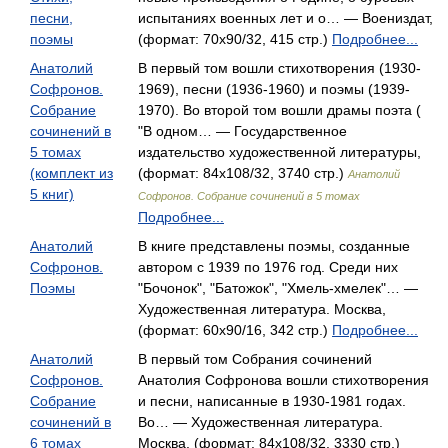
песни,
испытаниях военных лет и о… — Воениздат,
поэмы
(формат: 70x90/32, 415 стр.)
Подробнее...
Анатолий
В первый том вошли стихотворения (1930-
Софронов.
1969), песни (1936-1960) и поэмы (1939-
Собрание
1970). Во второй том вошли драмы поэта (
сочинений в
"В одном… — Государственное
5 томах
издательство художественной литературы,
(комплект из
(формат: 84x108/32, 3740 стр.)
Анатолий
5 книг)
Софронов. Собрание сочинений в 5 томах
Подробнее...
Анатолий
В книге представлены поэмы, созданные
Софронов.
автором с 1939 по 1976 год. Среди них
Поэмы
"Бочонок", "Батожок", "Хмель-хмелек"… —
Художественная литература. Москва,
(формат: 60x90/16, 342 стр.)
Подробнее...
Анатолий
В первый том Собрания сочинений
Софронов.
Анатолия Софронова вошли стихотворения
Собрание
и песни, написанные в 1930-1981 годах.
сочинений в
Во… — Художественная литература.
6 томах
Москва, (формат: 84x108/32, 3330 стр.)