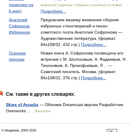
(комплект из
Анатолий Софронов. Собрание сочинений в 6 томах
6 книг)
Подробнее...
Анатолий
Предлагаем вашему вниманию сборник
Софронов.
избранных стихотворений и песен
Избранное
советского поэта Анатолия Софронова —
Художественная литература, (формат:
84x108/32, 432 стр.)
Подробнее...
Осенние
Новая книга А. Софронова посвящена его
просеки
встречам с М. Шолоховым, А. Фадеевым, Н.
Тихоновым, А. Прокофьевым, Л… —
Советский писатель. Москва, (формат:
84x108/32, 376 стр.)
Подробнее...
См. также в других словарях:
Skies of Arcadia
— Обложка Dreamcast версии Разработчик
Overworks …
Википедия
© Академик, 2000-2026