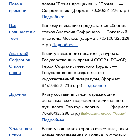
Поэма
поэмы "Поэма прощания" и "Поэма… —
времени
Современник, (формат: 70x90/32, 226 стр.)
Подробнее...
Все
Вашему вниманию предлагается сборник
начинается с
стихов Анатолия Сафронова — Советский
тебя
писатель. Москва, (формат: 70x108/32, 128
стр.)
Подробнее...
Анатолий
В книгу известного писателя, лауреата
Софронов.
Государственных премий СССР и РСФСР,
Стихи и
Героя Социалистического Труда… —
песни
Государственное издательство
художественной литературы, (формат:
84x108/32, 216 стр.)
Подробнее...
Дружина
Книгу составили стихи, отражающие
основные вехи творческого и жизненного
пути поэта. Это годы первых… — (формат:
70x90/32, 288 стр.)
Библиотека поэзии "Россия"
Подробнее...
Земля твоя:
В книгу вошли как хорошо известные, так и
Стихи,
новые произведения о Родине, о суровых