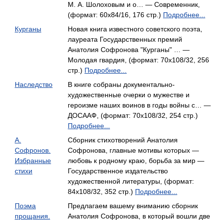
М. А. Шолоховым и о… — Современник,
(формат: 60x84/16, 176 стр.)
Подробнее...
Курганы
Новая книга известного советского поэта,
лауреата Государственных премий
Анатолия Софронова "Курганы" … —
Молодая гвардия, (формат: 70x108/32, 256
стр.)
Подробнее...
Наследство
В книге собраны документально-
художественные очерки о мужестве и
героизме наших воинов в годы войны с… —
ДОСААФ, (формат: 70x108/32, 254 стр.)
Подробнее...
А.
Сборник стихотворений Анатолия
Софронов.
Софронова, главные мотивы которых —
Избранные
любовь к родному краю, борьба за мир —
стихи
Государственное издательство
художественной литературы, (формат:
84x108/32, 352 стр.)
Подробнее...
Поэма
Предлагаем вашему вниманию сборник
прощания.
Анатолия Софронова, в который вошли две