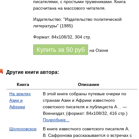
писателями, с простыми тружениками. Книга
рассчитана на массового читателя.
Издательство: "Издательство политической
литературы"
(1985)
Формат: 84x108/32, 304 стр.
Купить за
50
руб
на Озоне
Другие книги автора:
Книга
Описание
На землях
В этой книге собраны путевые очерки по
Азии и
странам Азии и Африки известного
Африки
советского писателя и публициста А… —
Воениздат, (формат: 84x108/32, 416 стр.)
Подробнее...
Шолоховское
В книге известного советского писателя А.
В. Сафронова рассказывается о встречах с