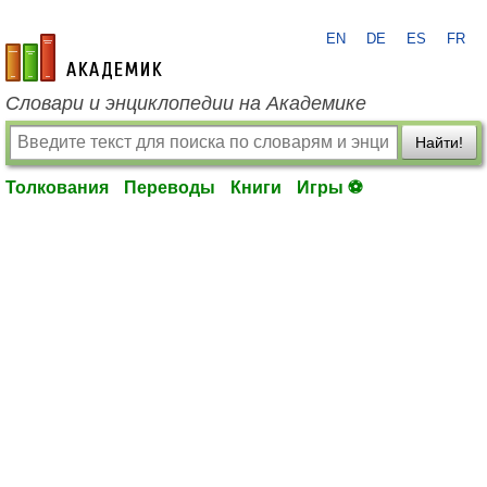
EN
DE
ES
FR
academic.ru
Словари и энциклопедии на Академике
Найти!
Толкования
Переводы
Книги
Игры ⚽