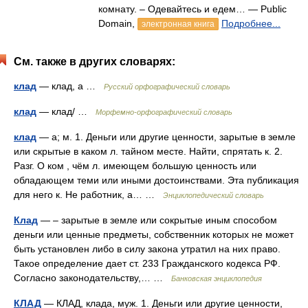
комнату. – Одевайтесь и едем… — Public
Domain,
Подробнее...
электронная книга
См. также в других словарях:
клад
— клад, а …
Русский орфографический словарь
клад
— клад/ …
Морфемно-орфографический словарь
клад
— а; м. 1. Деньги или другие ценности, зарытые в земле
или скрытые в каком л. тайном месте. Найти, спрятать к. 2.
Разг. О ком , чём л. имеющем большую ценность или
обладающем теми или иными достоинствами. Эта публикация
для него к. Не работник, а… …
Энциклопедический словарь
Клад
— – зарытые в земле или сокрытые иным способом
деньги или ценные предметы, собственник которых не может
быть установлен либо в силу закона утратил на них право.
Такое определение дает ст. 233 Гражданского кодекса РФ.
Согласно законодательству,… …
Банковская энциклопедия
КЛАД
— КЛАД, клада, муж. 1. Деньги или другие ценности,