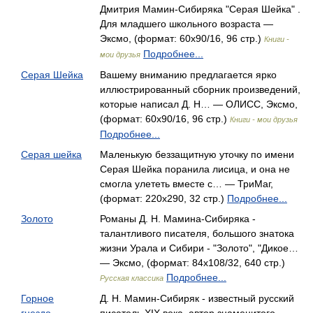
Дмитрия Мамин-Сибиряка "Серая Шейка" .
Для младшего школьного возраста —
Эксмо, (формат: 60x90/16, 96 стр.)
Книги -
Подробнее...
мои друзья
Серая Шейка
Вашему вниманию предлагается ярко
иллюстрированный сборник произведений,
которые написал Д. Н… — ОЛИСС, Эксмо,
(формат: 60x90/16, 96 стр.)
Книги - мои друзья
Подробнее...
Серая шейка
Маленькую беззащитную уточку по имени
Серая Шейка поранила лисица, и она не
смогла улететь вместе с… — ТриМаг,
(формат: 220x290, 32 стр.)
Подробнее...
Золото
Романы Д. Н. Мамина-Сибиряка -
талантливого писателя, большого знатока
жизни Урала и Сибири - "Золото", "Дикое…
— Эксмо, (формат: 84x108/32, 640 стр.)
Подробнее...
Русская классика
Горное
Д. Н. Мамин-Сибиряк - известный русский