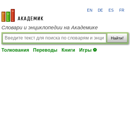
EN
DE
ES
FR
academic.ru
Словари и энциклопедии на Академике
Найти!
Толкования
Переводы
Книги
Игры ⚽