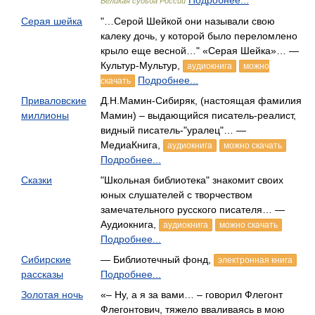
Подробнее...
Великая судьба России
Серая шейка
"…Серой Шейкой они называли свою
калеку дочь, у которой было переломлено
крыло еще весной…" «Серая Шейка»… —
Культур-Мультур,
аудиокнига
можно
Подробнее...
скачать
Приваловские
Д.Н.Мамин-Сибиряк, (настоящая фамилия
миллионы
Мамин) – выдающийся писатель-реалист,
видный писатель-"уралец"… —
МедиаКнига,
аудиокнига
можно скачать
Подробнее...
Сказки
"Школьная библиотека" знакомит своих
юных слушателей с творчеством
замечательного русского писателя… —
Аудиокнига,
аудиокнига
можно скачать
Подробнее...
Сибирские
— Библиотечный фонд,
электронная книга
рассказы
Подробнее...
Золотая ночь
«– Ну, а я за вами… – говорил Флегонт
Флегонтович, тяжело вваливаясь в мою