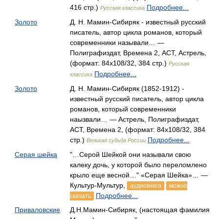
416 стр.)
Подробнее...
Русская классика
Золото
Д. Н. Мамин-Сибиряк - известный русский
писатель, автор цикла романов, который
современники называли… —
Полиграфиздат, Времена 2, АСТ, Астрель,
(формат: 84x108/32, 384 стр.)
Русская
Подробнее...
классика
Золото
Д. Н. Мамин-Сибиряк (1852-1912) -
известный русский писатель, автор цикла
романов, который современники
наызвали… — Астрель, Полиграфиздат,
АСТ, Времена 2, (формат: 84x108/32, 384
стр.)
Подробнее...
Великая судьба России
Серая шейка
"…Серой Шейкой они называли свою
калеку дочь, у которой было переломлено
крыло еще весной…" «Серая Шейка»… —
Культур-Мультур,
аудиокнига
можно
Подробнее...
скачать
Приваловские
Д.Н.Мамин-Сибиряк, (настоящая фамилия