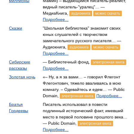
миллионы
Мамин) – выдающийся писатель-реалист,
видный писатель-"уралец"… —
МедиаКнига,
аудиокнига
можно скачать
Подробнее...
Сказки
"Школьная библиотека" знакомит своих
юных слушателей с творчеством
замечательного русского писателя… —
Аудиокнига,
аудиокнига
можно скачать
Подробнее...
Сибирские
— Библиотечный фонд,
электронная книга
рассказы
Подробнее...
Золотая ночь
«– Ну, а я за вами… – говорил Флегонт
Флегонтович, тяжело вваливаясь в мою
комнату. – Одевайтесь и едем… — Public
Domain,
Подробнее...
электронная книга
Братья
Писатель использовал в повести
Гордеевы
подлинный исторический факт, имевший
место в первой половине прошлого века…
— Public Domain,
электронная книга
Подробнее...