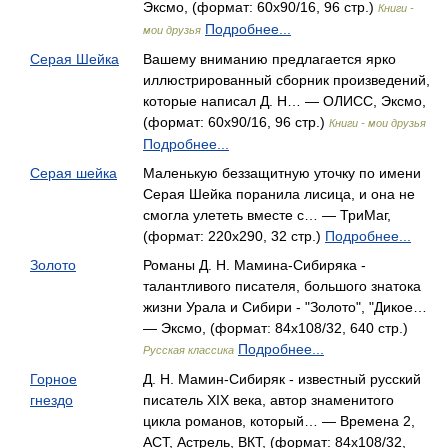
Эксмо, (формат: 60x90/16, 96 стр.)
Книги -
Подробнее...
мои друзья
Серая Шейка
Вашему вниманию предлагается ярко
иллюстрированный сборник произведений,
которые написал Д. Н… — ОЛИСС, Эксмо,
(формат: 60x90/16, 96 стр.)
Книги - мои друзья
Подробнее...
Серая шейка
Маленькую беззащитную уточку по имени
Серая Шейка поранила лисица, и она не
смогла улететь вместе с… — ТриМаг,
(формат: 220x290, 32 стр.)
Подробнее...
Золото
Романы Д. Н. Мамина-Сибиряка -
талантливого писателя, большого знатока
жизни Урала и Сибири - "Золото", "Дикое…
— Эксмо, (формат: 84x108/32, 640 стр.)
Подробнее...
Русская классика
Горное
Д. Н. Мамин-Сибиряк - известный русский
гнездо
писатель XIX века, автор знаменитого
цикла романов, который… — Времена 2,
АСТ, Астрель, ВКТ, (формат: 84x108/32,