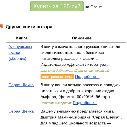
Купить за
185
руб
на Озоне
Другие книги автора:
Книга
Описание
Аленушкины
В книгу замечательного русского писателя
сказки
входят известные, полюбившиеся
(сборник)
читателям рассказы и сказки… —
Издательство «Детская литература»,
Школьная библиотека (Детская литература)
Подробнее...
электронная книга
Серая Шейка
В книгу вошли четыре рассказа о повадках
животных и о добрых и хороших людях —
Амфора, (формат: 60x90/16, 96 стр.)
Подробнее...
Ребятам о зверятах
Серая Шейка
Вашему вниманию предлагается книга
Дмитрия Мамин-Сибиряка "Серая Шейка" .
Для младшего школьного возраста —