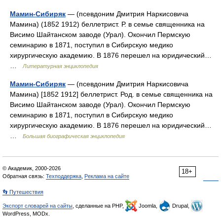
Мамин-Сибиряк
— (псевдоним Дмитрия Наркисовича
Мамина) (1852 1912) беллетрист. Р. в семье священника на
Висимо Шайтанском заводе (Урал). Окончил Пермскую
семинарию в 1871, поступил в Сибирскую медико
хирургическую академию. В 1876 перешел на юридический…
…
Литературная энциклопедия
Мамин-Сибиряк
— (псевдоним Дмитрия Наркисовича
Мамина) [1852 1912] беллетрист. Род. в семье священника на
Висимо Шайтанском заводе (Урал). Окончил Пермскую
семинарию в 1871, поступил в Сибирскую медико
хирургическую академию. В 1876 перешел на юридический…
…
Большая биографическая энциклопедия
© Академик, 2000-2026
18+
Обратная связь:
Техподдержка
,
Реклама на сайте
👣 Путешествия
Экспорт словарей на сайты
, сделанные на PHP,
Joomla,
Drupal,
WordPress, MODx.