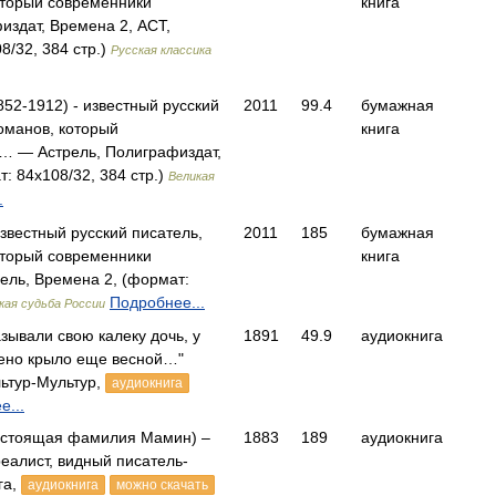
оторый современники
книга
здат, Времена 2, АСТ,
8/32, 384 стр.)
Русская классика
52-1912) - известный русский
2011
99.4
бумажная
романов, который
книга
… — Астрель, Полиграфиздат,
: 84x108/32, 384 стр.)
Великая
.
звестный русский писатель,
2011
185
бумажная
оторый современники
книга
ель, Времена 2, (формат:
Подробнее...
кая судьба России
ывали свою калеку дочь, у
1891
49.9
аудиокнига
ено крыло еще весной…"
ьтур-Мультур,
аудиокнига
е...
астоящая фамилия Мамин) –
1883
189
аудиокнига
алист, видный писатель-
га,
аудиокнига
можно скачать