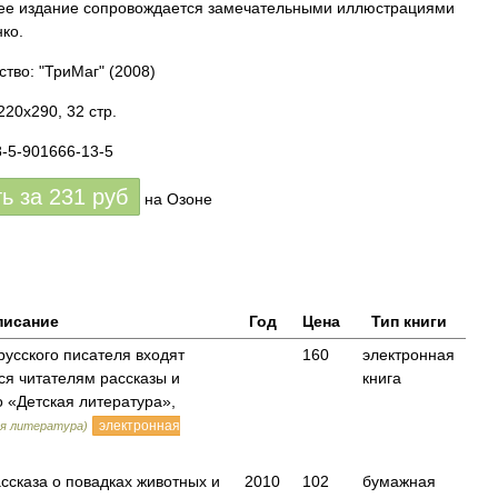
е издание сопровождается замечательными иллюстрациями
нко.
ство: "ТриМаг"
(2008)
220x290, 32 стр.
8-5-901666-13-5
ть за
231
руб
на Озоне
писание
Год
Цена
Тип книги
русского писателя входят
160
электронная
я читателям рассказы и
книга
 «Детская литература»,
электронная
ая литература)
ссказа о повадках животных и
2010
102
бумажная