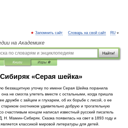
Запомнить сайт
Словарь на свой сайт
RU
едии на Академике
Найти!
Книги
Игры ⚽
Сибиряк «Серая шейка»
ю беззащитную уточку по имени Серая Шейка поранила
и она не смогла улететь вместе с остальными, когда пришла
ее дружбе с зайцем и глухарем, об их борьбе с лисой, о ее
 стариком охотником удивительно добрую и трогательную
со счастливым концом написал известный русский писатель
 Д. Н. Мамин-Сибиряк. Сказка появилась на свет в 1893 году и
р является классикой мировой литературы для детей.