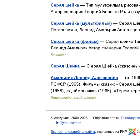
Серая шейка
— Тип мультфильма рисован
Автор сценария Георгий Березко Роли о
Серая шейка (мультфильм)
— Серая шей
Полковников, Леонид Амальрик Автор сце
Серая шейка (фильм)
— Серая шейка Тип
Леонид Амальрик Автор сценария Георгий
Википедия
Серая Шейка
— С ерая Ш ейка (сказочн
Амальрик Леонид Алексеевич
— (р. 190
РСФСР (1965). Фильмы сказки: «Серая шей
(1958), «Дюймовочка» (1965), «Терем тер
Энциклопедический словарь
© Академик, 2000-2026
Обратная связь:
Техподдерж
👣 Путешествия
Экспорт словарей на сайты
, сделанные на PHP,
Jo