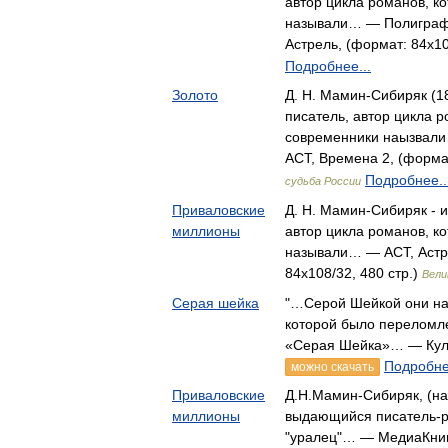
автор цикла романов, к
называли… — Полиграфи
Астрель, (формат: 84x10
Подробнее...
Золото
Д. Н. Мамин-Сибиряк (18
писатель, автор цикла 
современники наызвали
АСТ, Времена 2, (формат
Подробнее..
судьба России
Приваловские
Д. Н. Мамин-Сибиряк - и
миллионы
автор цикла романов, к
называли… — АСТ, Астр
84x108/32, 480 стр.)
Вели
Серая шейка
"…Серой Шейкой они наз
которой было переломл
«Серая Шейка»… — Кул
Подробне
можно скачать
Приваловские
Д.Н.Мамин-Сибиряк, (н
миллионы
выдающийся писатель-ре
"уралец"… — МедиаКни