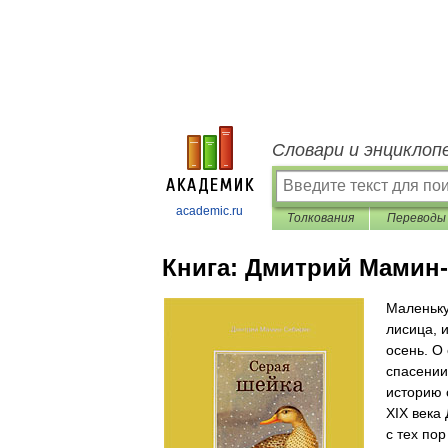
Словари и энциклоп
academic.ru
Толкования
Переводы
Книга:
Дмитрий Мамин-
Маленьку
лисица, 
осень. О 
спасении
историю 
XIX века
с тех по