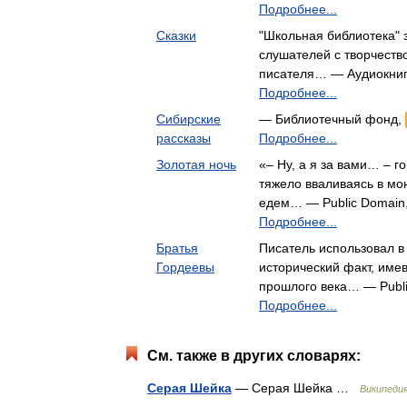
Подробнее...
Сказки
"Школьная библиотека" 
слушателей с творчеств
писателя… — Аудиокни
Подробнее...
Сибирские
— Библиотечный фонд,
рассказы
Подробнее...
Золотая ночь
«– Ну, а я за вами… – г
тяжело вваливаясь в мо
едем… — Public Domain
Подробнее...
Братья
Писатель использовал в
Гордеевы
исторический факт, име
прошлого века… — Publ
Подробнее...
См. также в других словарях:
Серая Шейка
— Серая Шейка …
Википеди