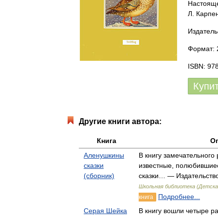
Настояще
Л. Карпе
Издатель
Формат: 
ISBN: 97
Купи
Другие книги автора:
Книга
О
Аленушкины
В книгу замечательного 
сказки
известные, полюбившиес
(сборник)
сказки… — Издательство
Школьная библиотека (Детск
Подробнее...
книга
Серая Шейка
В книгу вошли четыре ра