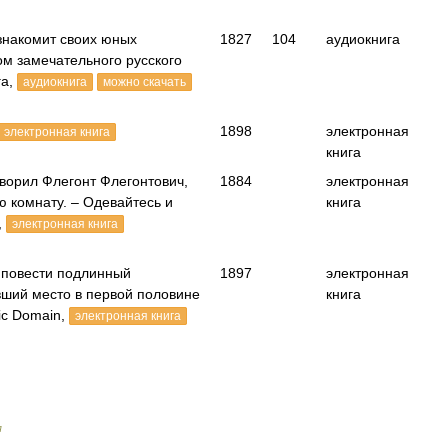
знакомит своих юных
1827
104
аудиокнига
ом замечательного русского
га,
аудиокнига
можно скачать
1898
электронная
электронная книга
книга
оворил Флегонт Флегонтович,
1884
электронная
ю комнату. – Одевайтесь и
книга
,
электронная книга
 повести подлинный
1897
электронная
вший место в первой половине
книга
ic Domain,
электронная книга
я