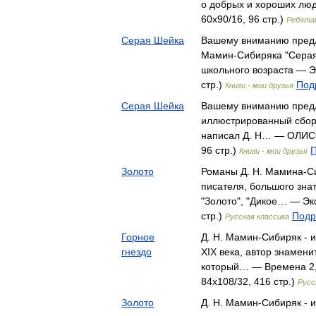
о добрых и хороших лю
60x90/16, 96 стр.)
Ребята
Серая Шейка
Вашему вниманию предл
Мамин-Сибиряка "Серая
школьного возраста — Э
стр.)
Под
Книги - мои друзья
Серая Шейка
Вашему вниманию предл
иллюстрированный сбор
написал Д. Н… — ОЛИСС
96 стр.)
П
Книги - мои друзья
Золото
Романы Д. Н. Мамина-Си
писателя, большого зна
"Золото", "Дикое… — Эк
стр.)
Подр
Русская классика
Горное
Д. Н. Мамин-Сибиряк - 
гнездо
XIX века, автор знамени
который… — Времена 2, 
84x108/32, 416 стр.)
Русс
Золото
Д. Н. Мамин-Сибиряк - и