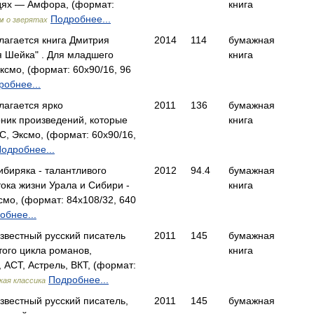
дях — Амфора, (формат:
книга
Подробнее...
м о зверятах
агается книга Дмитрия
2014
114
бумажная
 Шейка" . Для младшего
книга
ксмо, (формат: 60x90/16, 96
робнее...
агается ярко
2011
136
бумажная
ник произведений, которые
книга
, Эксмо, (формат: 60x90/16,
одробнее...
биряка - талантливого
2012
94.4
бумажная
тока жизни Урала и Сибири -
книга
смо, (формат: 84x108/32, 640
обнее...
известный русский писатель
2011
145
бумажная
того цикла романов,
книга
АСТ, Астрель, ВКТ, (формат:
Подробнее...
кая классика
звестный русский писатель,
2011
145
бумажная