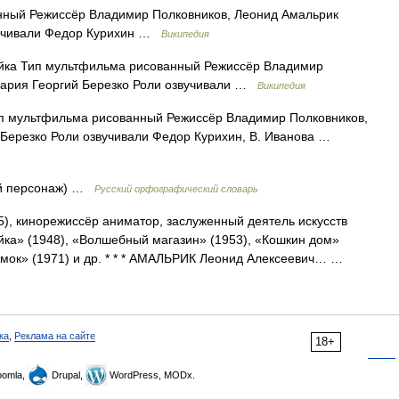
ный Режиссёр Владимир Полковников, Леонид Амальрик
звучивали Федор Курихин …
Википедия
ка Тип мультфильма рисованный Режиссёр Владимир
нария Георгий Березко Роли озвучивали …
Википедия
 мультфильма рисованный Режиссёр Владимир Полковников,
 Березко Роли озвучивали Федор Курихин, В. Иванова …
ый персонаж) …
Русский орфографический словарь
5), кинорежиссёр аниматор, заслуженный деятель искусств
ка» (1948), «Волшебный магазин» (1953), «Кошкин дом»
емок» (1971) и др. * * * АМАЛЬРИК Леонид Алексеевич… …
ка
,
Реклама на сайте
18+
omla,
Drupal,
WordPress, MODx.