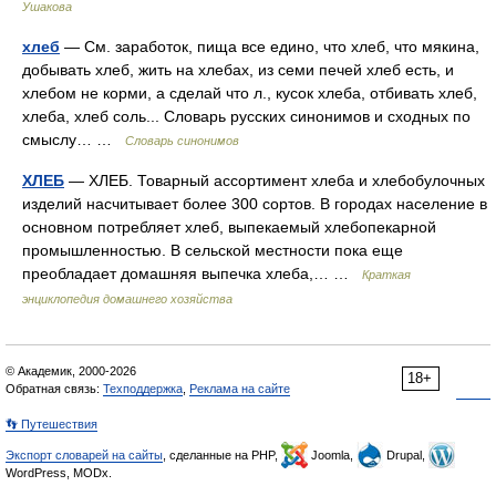
Ушакова
хлеб
— См. заработок, пища все едино, что хлеб, что мякина,
добывать хлеб, жить на хлебах, из семи печей хлеб есть, и
хлебом не корми, а сделай что л., кусок хлеба, отбивать хлеб,
хлеба, хлеб соль... Словарь русских синонимов и сходных по
смыслу… …
Словарь синонимов
ХЛЕБ
— ХЛЕБ. Товарный ассортимент хлеба и хлебобулочных
изделий насчитывает более 300 сортов. В городах население в
основном потребляет хлеб, выпекаемый хлебопекарной
промышленностью. В сельской местности пока еще
преобладает домашняя выпечка хлеба,… …
Краткая
энциклопедия домашнего хозяйства
© Академик, 2000-2026
18+
Обратная связь:
Техподдержка
,
Реклама на сайте
👣 Путешествия
Экспорт словарей на сайты
, сделанные на PHP,
Joomla,
Drupal,
WordPress, MODx.