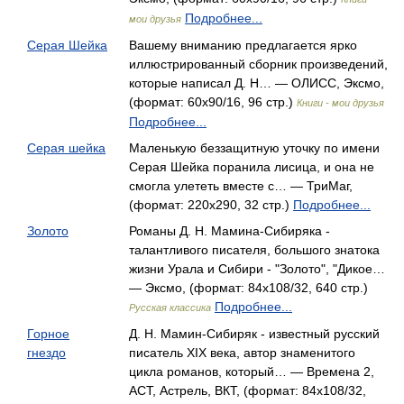
Подробнее...
мои друзья
Серая Шейка
Вашему вниманию предлагается ярко
иллюстрированный сборник произведений,
которые написал Д. Н… — ОЛИСС, Эксмо,
(формат: 60x90/16, 96 стр.)
Книги - мои друзья
Подробнее...
Серая шейка
Маленькую беззащитную уточку по имени
Серая Шейка поранила лисица, и она не
смогла улететь вместе с… — ТриМаг,
(формат: 220x290, 32 стр.)
Подробнее...
Золото
Романы Д. Н. Мамина-Сибиряка -
талантливого писателя, большого знатока
жизни Урала и Сибири - "Золото", "Дикое…
— Эксмо, (формат: 84x108/32, 640 стр.)
Подробнее...
Русская классика
Горное
Д. Н. Мамин-Сибиряк - известный русский
гнездо
писатель XIX века, автор знаменитого
цикла романов, который… — Времена 2,
АСТ, Астрель, ВКТ, (формат: 84x108/32,