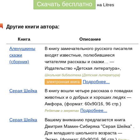
Скачать бесплатно
на Litres
Другие книги автора:
Книга
Описание
Аленушкины
В книгу замечательного русского писателя
сказки
входят известные, полюбившиеся
(сборник)
читателям рассказы и сказки… —
Издательство «Детская литература»,
Школьная библиотека (Детская литература)
Подробнее...
электронная книга
Серая Шейка
В книгу вошли четыре рассказа о повадках
животных и о добрых и хороших людях —
Амфора, (формат: 60x90/16, 96 стр.)
Подробнее...
Ребятам о зверятах
Серая Шейка
Вашему вниманию предлагается книга
Дмитрия Мамин-Сибиряка "Серая Шейка" .
Для младшего школьного возраста —
Эксмо, (формат: 60x90/16, 96 стр.)
Книги -