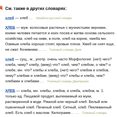
См. также в других словарях:
хлеб
— хлеб …
Нанайско-русский словарь
ХЛЕБ
— муж. колосовые растенья с мучнистыми зернами,
коими человек питается и коих посев и жатва основа сельского
хозяйства; хлеб на ниве, в поле, хлеб на корню, хмеба мн.
Озимые хлеба хорошо стоят, яровые плохи. Хмеб не снят еще,
не сжат. Кочевники… …
Толковый словарь Даля
хлеб
— сущ., м., употр. очень часто Морфология: (нет) чего?
хлеба, чему? хлебу, (вижу) что? хлеб, чем? хлебом, о чём? о
хлебе; мн. что? хлебы и хлеба, (нет) чего? хлебов и хлебов,
чему? хлебам и хлебам, (вижу) что? хлебы и хлеба, чем?
хлебами и хлебами …
Толковый словарь Дмитриева
ХЛЕБ
— хлеба, мн. хлебы, хлебов, и хлеба, хлебов, м. 1.
только ед. Пищевой продукт, выпекаемый из муки,
растворенной в воде. Ржаной или черный хлеб. Белый или
пшеничный хлеб. Печеный хлеб. Ситный, хлеб. Пеклеванный
хлеб. Есть хлеб с маслом. Килограмм… …
Толковый словарь