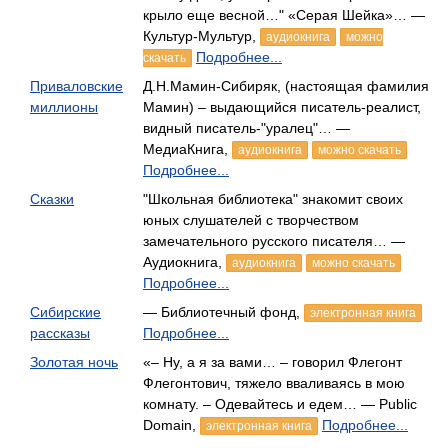
крыло еще весной…" «Серая Шейка»… —
Культур-Мультур,
аудиокнига
можно
Подробнее...
скачать
Приваловские
Д.Н.Мамин-Сибиряк, (настоящая фамилия
миллионы
Мамин) – выдающийся писатель-реалист,
видный писатель-"уралец"… —
МедиаКнига,
аудиокнига
можно скачать
Подробнее...
Сказки
"Школьная библиотека" знакомит своих
юных слушателей с творчеством
замечательного русского писателя… —
Аудиокнига,
аудиокнига
можно скачать
Подробнее...
Сибирские
— Библиотечный фонд,
электронная книга
рассказы
Подробнее...
Золотая ночь
«– Ну, а я за вами… – говорил Флегонт
Флегонтович, тяжело вваливаясь в мою
комнату. – Одевайтесь и едем… — Public
Domain,
Подробнее...
электронная книга