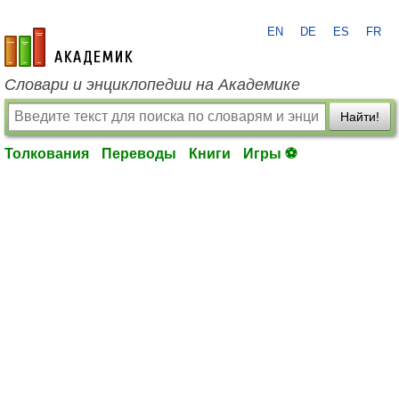
EN
DE
ES
FR
academic.ru
Словари и энциклопедии на Академике
Найти!
Толкования
Переводы
Книги
Игры ⚽