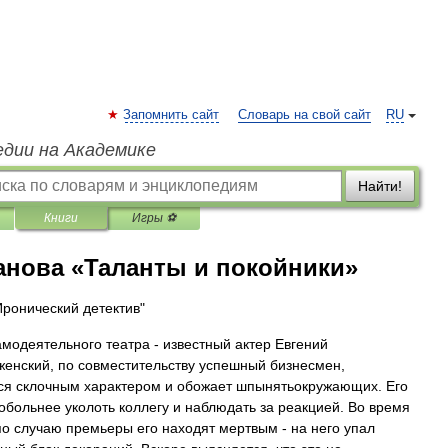
Запомнить сайт
Словарь на свой сайт
RU
едии на Академике
Найти!
Книги
Игры ⚽
анова «Таланты и покойники»
Иронический детектив"
амодеятельного театра - известный актер Евгений
енский, по совместительству успешный бизнесмен,
ся склочным характером и обожает шпынятьокружающих. Его
побольнее уколоть коллегу и наблюдать за реакцией. Во время
по случаю премьеры его находят мертвым - на него упал