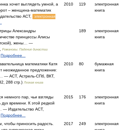
инка хочет выглядеть умной, а
2010
119
электронная
орот – женщина-математик
книга
дательство АСТ,
электронная
.
трицы Александры
189
электронная
ичестве принцессы Алисы
книга
тской), жены… —
,
Романовы. Падение династии
Подробнее...
авательница математики Катя
2010
80
бумажная
ет неожиданное предложение:
книга
а… — АСТ, Астрель-СПб, ВКТ,
2, 288 стр.)
Легкая книга
ся немного пар, чьи взгляды
2015
176
электронная
 дух времени. К этой редкой
книга
… — Издательство АСТ,
Подробнее...
м, чтобы приносить радость.
2017
249
электронная
 что супружеская жизнь –
книга