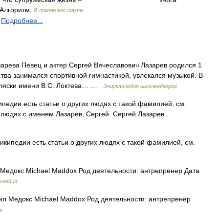
Алгоритм,
Я помню его таким…
Подробнее...
рева Певец и актер Сергей Вячеславович Лазарев родился 1
ства занимался спортивной гимнастикой, увлекался музыкой. В
 пляски имени В.С. Локтева… …
Энциклопедия ньюсмейкеров
педии есть статьи о других людях с такой фамилией, см.
их людях с именем Лазарев, Сергей. Сергей Лазарев …
кипедии есть статьи о других людях с такой фамилией, см.
едокс Michael Maddox Род деятельности: антрепренер Дата
ипедия
л Медокс Michael Maddox Род деятельности: антрепренер
я