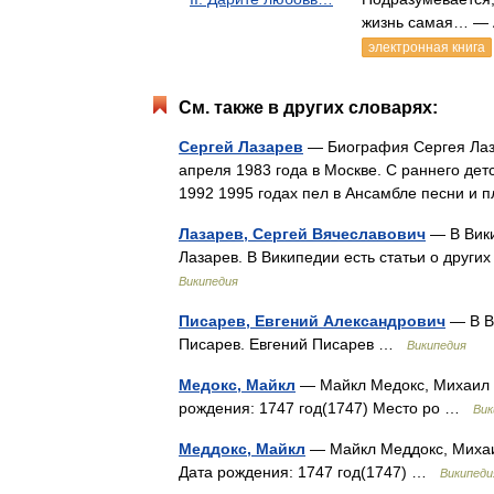
жизнь самая… — 
электронная книга
См. также в других словарях:
Сергей Лазарев
— Биография Сергея Лаза
апреля 1983 года в Москве. С раннего дет
1992 1995 годах пел в Ансамбле песни и
Лазарев, Сергей Вячеславович
— В Вики
Лазарев. В Википедии есть статьи о друг
Википедия
Писарев, Евгений Александрович
— В Ви
Писарев. Евгений Писарев …
Википедия
Медокс, Майкл
— Майкл Медокс, Михаил М
рождения: 1747 год(1747) Место ро …
Вик
Меддокс, Майкл
— Майкл Меддокс, Михаи
Дата рождения: 1747 год(1747) …
Википеди