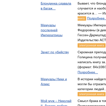
Блондинка сдавала
Бывает, что блонд
в багаж…
случается и наоб
красится в… — Из
Подробнее..
книга
Мемуары
Мемуары Импера
последней
Федоровны (в дев
Императрицы
Гессен-Дармштад
Издательство АСТ
электронная книга
Зачет по убийству
Скромная препод
Голицина получа
написать книгу з
(формат: 84x108/3
Подробнее...
Мемуары Ники и
В истории найдет
Аликс
могли бы отразить
категории людей
электронная книга
Мой муж – Николай
Смысл брака в то
II. Дарите любовь…
Подразумевается,