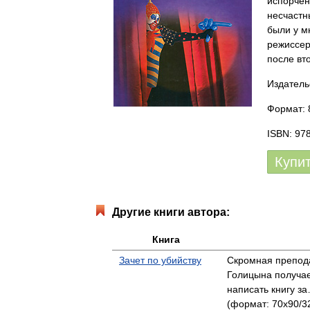
испорчен
несчастн
были у м
режиссер
после вт
Издатель
Формат: 
ISBN: 97
Купи
Другие книги автора:
Книга
Зачет по убийству
Скромная препод
Голицына получа
написать книгу з
(формат: 70x90/32