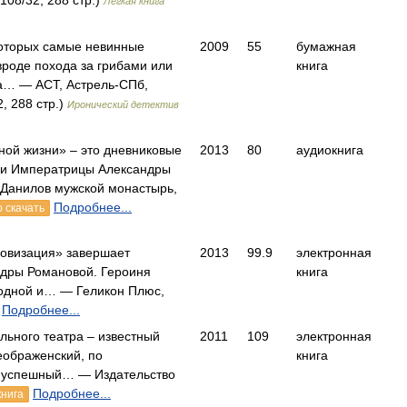
108/32, 288 стр.)
Легкая книга
которых самые невинные
2009
55
бумажная
вроде похода за грибами или
книга
а… — АСТ, Астрель-СПб,
, 288 стр.)
Иронический детектив
ной жизни» – это дневниковые
2013
80
аудиокнига
ни Императрицы Александры
анилов мужской монастырь,
Подробнее...
 скачать
ровизация» завершает
2013
99.9
электронная
ндры Романовой. Героиня
книга
родной и… — Геликон Плюс,
Подробнее...
льного театра – известный
2011
109
электронная
еображенский, по
книга
у успешный… — Издательство
Подробнее...
книга