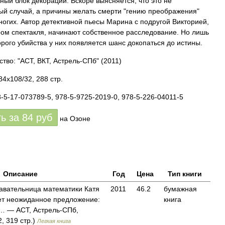
ный блок декораций. Вскоре выясняется, что это не
ый случай, а причины желать смерти "гению преображения"
ногих. Автор детективной пьесы Марина с подругой Викторией,
ом спектакля, начинают собственное расследование. Но лишь
орого убийства у них появляется шанс докопаться до истины.
ство: "АСТ, ВКТ, Астрель-СПб"
(2011)
84x108/32, 288 стр.
8-5-17-073789-5, 978-5-9725-2019-0, 978-5-226-04011-5
ть за
84
руб
на Озоне
Описание
Год
Цена
Тип книги
авательница математики Катя
2011
46.2
бумажная
ет неожиданное предложение:
книга
а… — АСТ, Астрель-СПб,
, 319 стр.)
Легкая книга