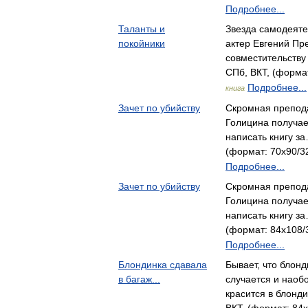
Подробнее...
Таланты и
Звезда самодеяте
покойники
актер Евгений Пр
совместительств
СПб, ВКТ, (формат
Подробнее...
книга
Зачет по убийству
Скромная препод
Голицина получа
написать книгу з
(формат: 70x90/32
Подробнее...
Зачет по убийству
Скромная препод
Голицина получа
написать книгу з
(формат: 84x108/3
Подробнее...
Блондинка сдавала
Бывает, что блонд
в багаж...
случается и наоб
красится в блонд