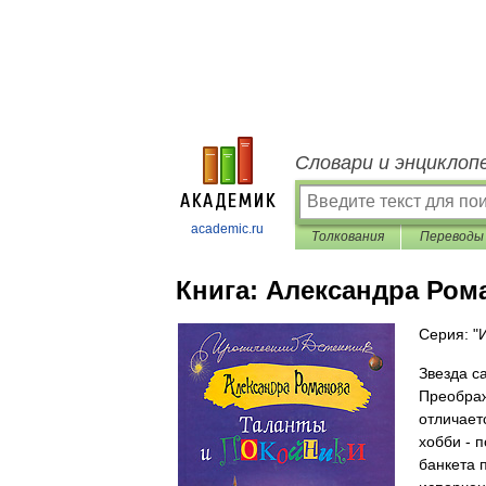
Словари и энциклоп
academic.ru
Толкования
Переводы
Книга:
Александра Ром
Серия: "
Звезда с
Преображ
отличает
хобби - 
банкета 