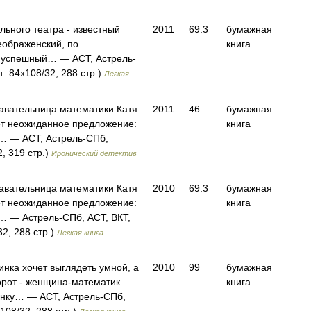
льного театра - известный
2011
69.3
бумажная
еображенский, по
книга
у успешный… — АСТ, Астрель-
: 84x108/32, 288 стр.)
Легкая
авательница математики Катя
2011
46
бумажная
ет неожиданное предложение:
книга
а… — АСТ, Астрель-СПб,
, 319 стр.)
Иронический детектив
авательница математики Катя
2010
69.3
бумажная
ет неожиданное предложение:
книга
а… — Астрель-СПб, АСТ, ВКТ,
2, 288 стр.)
Легкая книга
инка хочет выглядеть умной, а
2010
99
бумажная
орот - женщина-математик
книга
инку… — АСТ, Астрель-СПб,