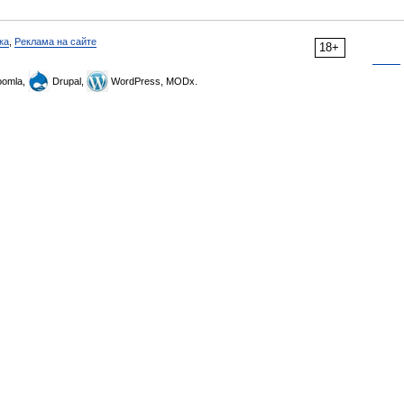
ка
,
Реклама на сайте
18+
omla,
Drupal,
WordPress, MODx.