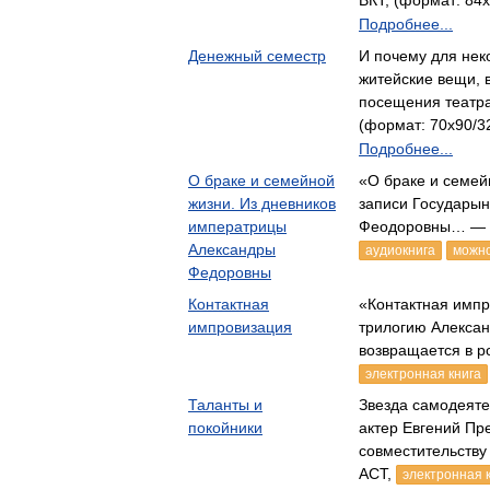
ВКТ, (формат: 84x
Подробнее...
Денежный семестр
И почему для не
житейские вещи, 
посещения театр
(формат: 70x90/32
Подробнее...
О браке и семейной
«О браке и семей
жизни. Из дневников
записи Государы
императрицы
Феодоровны… — Д
Александры
аудиокнига
можно
Федоровны
Контактная
«Контактная имп
импровизация
трилогию Алекса
возвращается в 
электронная книга
Таланты и
Звезда самодеяте
покойники
актер Евгений Пр
совместительств
АСТ,
электронная 