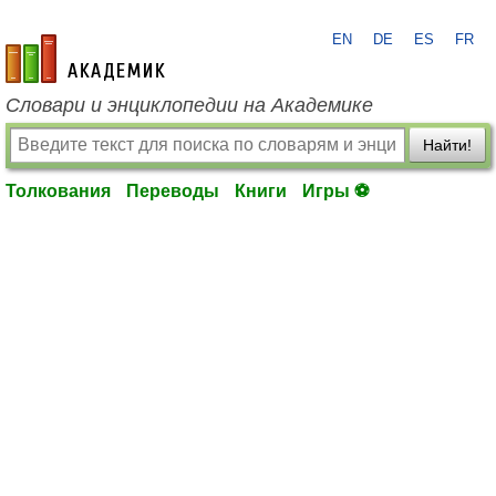
EN
DE
ES
FR
academic.ru
Словари и энциклопедии на Академике
Найти!
Толкования
Переводы
Книги
Игры ⚽