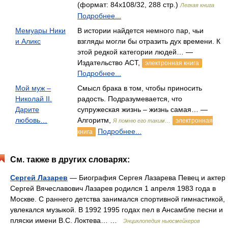
(формат: 84x108/32, 288 стр.)
Легкая книга
Подробнее...
Мемуары Ники
В истории найдется немного пар, чьи
и Аликс
взгляды могли бы отразить дух времени. К
этой редкой категории людей… —
Издательство АСТ,
электронная книга
Подробнее...
Мой муж –
Смысл брака в том, чтобы приносить
Николай II.
радость. Подразумевается, что
Дарите
супружеская жизнь – жизнь самая… —
любовь…
Алгоритм,
электронная
Я помню его таким…
Подробнее...
книга
См. также в других словарях:
Сергей Лазарев
— Биография Сергея Лазарева Певец и актер
Сергей Вячеславович Лазарев родился 1 апреля 1983 года в
Москве. С раннего детства занимался спортивной гимнастикой,
увлекался музыкой. В 1992 1995 годах пел в Ансамбле песни и
пляски имени В.С. Локтева… …
Энциклопедия ньюсмейкеров