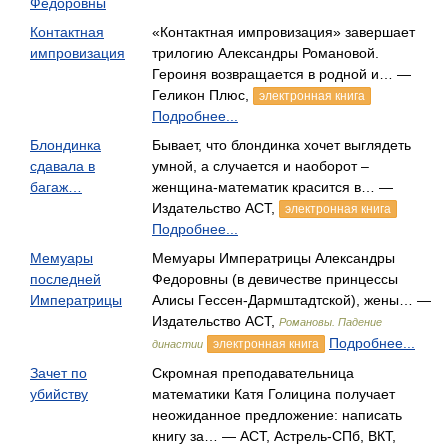
Федоровны
Контактная
«Контактная импровизация» завершает
импровизация
трилогию Александры Романовой.
Героиня возвращается в родной и… —
Геликон Плюс,
электронная книга
Подробнее...
Блондинка
Бывает, что блондинка хочет выглядеть
сдавала в
умной, а случается и наоборот –
багаж…
женщина-математик красится в… —
Издательство АСТ,
электронная книга
Подробнее...
Мемуары
Мемуары Императрицы Александры
последней
Федоровны (в девичестве принцессы
Императрицы
Алисы Гессен-Дармштадтской), жены… —
Издательство АСТ,
Романовы. Падение
Подробнее...
электронная книга
династии
Зачет по
Скромная преподавательница
убийству
математики Катя Голицина получает
неожиданное предложение: написать
книгу за… — АСТ, Астрель-СПб, ВКТ,