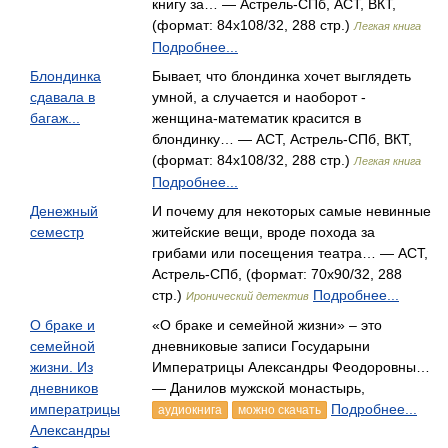
книгу за… — Астрель-СПб, АСТ, ВКТ,
(формат: 84x108/32, 288 стр.)
Легкая книга
Подробнее...
Блондинка
Бывает, что блондинка хочет выглядеть
сдавала в
умной, а случается и наоборот -
багаж...
женщина-математик красится в
блондинку… — АСТ, Астрель-СПб, ВКТ,
(формат: 84x108/32, 288 стр.)
Легкая книга
Подробнее...
Денежный
И почему для некоторых самые невинные
семестр
житейские вещи, вроде похода за
грибами или посещения театра… — АСТ,
Астрель-СПб, (формат: 70x90/32, 288
стр.)
Подробнее...
Иронический детектив
О браке и
«О браке и семейной жизни» – это
семейной
дневниковые записи Государыни
жизни. Из
Императрицы Александры Феодоровны…
дневников
— Данилов мужской монастырь,
императрицы
Подробнее...
аудиокнига
можно скачать
Александры