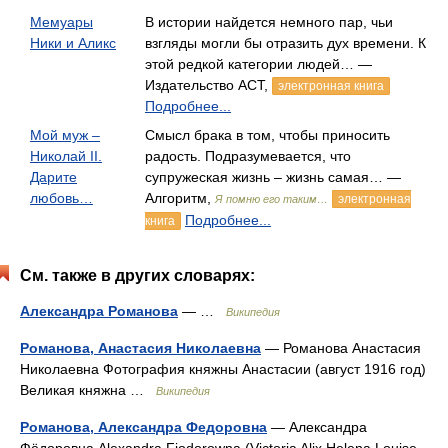
Мемуары
В истории найдется немного пар, чьи
Ники и Аликс
взгляды могли бы отразить дух времени. К
этой редкой категории людей… —
Издательство АСТ,
электронная книга
Подробнее...
Мой муж –
Смысл брака в том, чтобы приносить
Николай II.
радость. Подразумевается, что
Дарите
супружеская жизнь – жизнь самая… —
любовь…
Алгоритм,
электронная
Я помню его таким…
Подробнее...
книга
См. также в других словарях:
Александра Романова
— …
Википедия
Романова, Анастасия Николаевна
— Романова Анастасия
Николаевна Фотография княжны Анастасии (август 1916 год)
Великая княжна …
Википедия
Романова, Александра Федоровна
— Александра