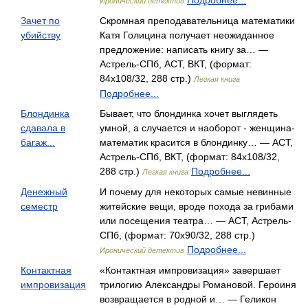
Подробнее...
Иронический детектив
Зачет по
Скромная преподавательница математики
убийству
Катя Голицина получает неожиданное
предложение: написать книгу за… —
Астрель-СПб, АСТ, ВКТ, (формат:
84x108/32, 288 стр.)
Легкая книга
Подробнее...
Блондинка
Бывает, что блондинка хочет выглядеть
сдавала в
умной, а случается и наоборот - женщина-
багаж...
математик красится в блондинку… — АСТ,
Астрель-СПб, ВКТ, (формат: 84x108/32,
288 стр.)
Подробнее...
Легкая книга
Денежный
И почему для некоторых самые невинные
семестр
житейские вещи, вроде похода за грибами
или посещения театра… — АСТ, Астрель-
СПб, (формат: 70x90/32, 288 стр.)
Подробнее...
Иронический детектив
Контактная
«Контактная импровизация» завершает
импровизация
трилогию Александры Романовой. Героиня
возвращается в родной и… — Геликон