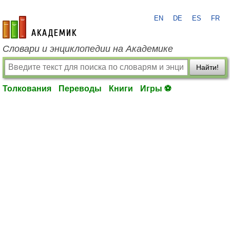
EN
DE
ES
FR
academic.ru
Словари и энциклопедии на Академике
Найти!
Толкования
Переводы
Книги
Игры ⚽