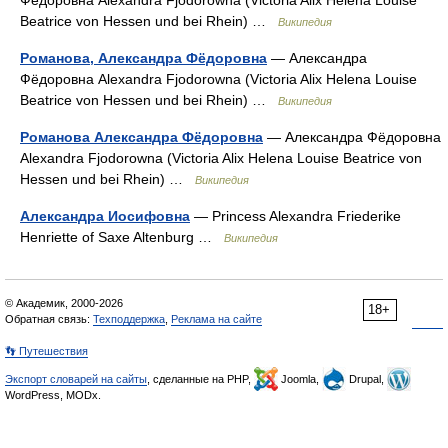
Фёдоровна Alexandra Fjodorowna (Victoria Alix Helena Louise
Beatrice von Hessen und bei Rhein) …
Википедия
Романова, Александра Фёдоровна
— Александра
Фёдоровна Alexandra Fjodorowna (Victoria Alix Helena Louise
Beatrice von Hessen und bei Rhein) …
Википедия
Романова Александра Фёдоровна
— Александра Фёдоровна
Alexandra Fjodorowna (Victoria Alix Helena Louise Beatrice von
Hessen und bei Rhein) …
Википедия
Александра Иосифовна
— Princess Alexandra Friederike
Henriette of Saxe Altenburg …
Википедия
© Академик, 2000-2026
18+
Обратная связь:
Техподдержка
,
Реклама на сайте
👣 Путешествия
Экспорт словарей на сайты
, сделанные на PHP,
Joomla,
Drupal,
WordPress, MODx.