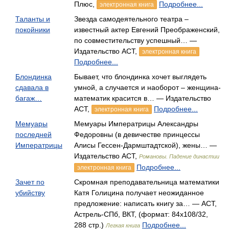
Плюс,
Подробнее...
электронная книга
Таланты и
Звезда самодеятельного театра –
покойники
известный актер Евгений Преображенский,
по совместительству успешный… —
Издательство АСТ,
электронная книга
Подробнее...
Блондинка
Бывает, что блондинка хочет выглядеть
сдавала в
умной, а случается и наоборот – женщина-
багаж…
математик красится в… — Издательство
АСТ,
Подробнее...
электронная книга
Мемуары
Мемуары Императрицы Александры
последней
Федоровны (в девичестве принцессы
Императрицы
Алисы Гессен-Дармштадтской), жены… —
Издательство АСТ,
Романовы. Падение династии
Подробнее...
электронная книга
Зачет по
Скромная преподавательница математики
убийству
Катя Голицина получает неожиданное
предложение: написать книгу за… — АСТ,
Астрель-СПб, ВКТ, (формат: 84x108/32,
288 стр.)
Подробнее...
Легкая книга