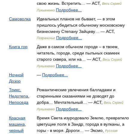
свою жизнь. Встретить… — АСТ,
Весь Сергей
Подробнее...
Лукьяненко
Самоволка
Идеальных планов не бывает, — в этом
пришлось убедиться обычному московскому
бизнесмену Степану Зайцеву… — АСТ,
Подробнее...
Пограничье
Книга гор
Даже в самом обычном городе – в твоем,
читатель, городе, среди пыльных скамеек
старого сквера, или на… — АСТ,
Весь Сергей
Подробнее...
Лукьяненко
Ночной
—
Подробнее...
Дозор
Трикс.
Романтические увлечения балладами и
Недотепа.
старинными сказаниями не доводят до
Непоседа
добра… Мечтательный… — АСТ,
Весь Сергей
Подробнее...
Лукьяненко
Красная
Время Света изуродовало Землю, превратило
машина,
цветущие поля в Зандр, города в вулканы, а
черный
горы - в моря. Дороги… — Эксмо,
Русская