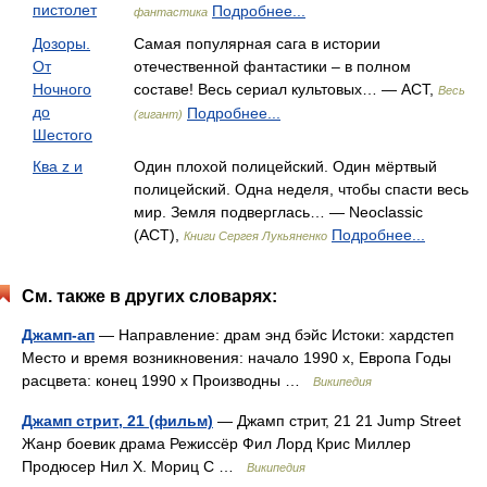
пистолет
Подробнее...
фантастика
Дозоры.
Самая популярная сага в истории
От
отечественной фантастики – в полном
Ночного
составе! Весь сериал культовых… — АСТ,
Весь
до
Подробнее...
(гигант)
Шестого
Ква z и
Один плохой полицейский. Один мёртвый
полицейский. Одна неделя, чтобы спасти весь
мир. Земля подверглась… — Neoclassic
(АСТ),
Подробнее...
Книги Сергея Лукьяненко
См. также в других словарях:
Джамп-ап
— Направление: драм энд бэйс Истоки: хардстеп
Место и время возникновения: начало 1990 х, Европа Годы
расцвета: конец 1990 х Производны …
Википедия
Джамп стрит, 21 (фильм)
— Джамп стрит, 21 21 Jump Street
Жанр боевик драма Режиссёр Фил Лорд Крис Миллер
Продюсер Нил Х. Мориц С …
Википедия