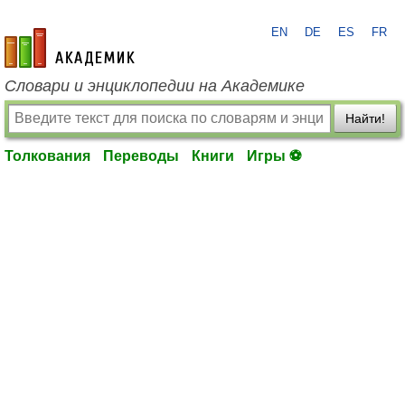
EN
DE
ES
FR
academic.ru
Словари и энциклопедии на Академике
Найти!
Толкования
Переводы
Книги
Игры ⚽