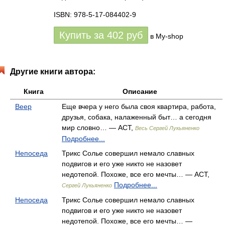
ISBN: 978-5-17-084402-9
Купить за
402
руб
в My-shop
Другие книги автора:
Книга
Описание
Веер
Еще вчера у него была своя квартира, работа,
друзья, собака, налаженный быт… а сегодня
мир словно… — АСТ,
Весь Сергей Лукьяненко
Подробнее...
Непоседа
Трикс Солье совершил немало славных
подвигов и его уже никто не назовет
недотепой. Похоже, все его мечты… — АСТ,
Подробнее...
Сергей Лукьяненко
Непоседа
Трикс Солье совершил немало славных
подвигов и его уже никто не назовет
недотепой. Похоже, все его мечты… —