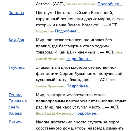
Астрель (АСТ),
Подробнее...
Звездный лабиринт
Застава
Центрум. Центральный мир Вселенной,
окруженный лепестками других миров, среди
которых и наша Земля. Когда-то… — АСТ,
Подробнее...
Пограничье
Кей Дач
Мир, где позволено все, где играют без
правил, где бессмертие стало ходким
товаром. И Кей Дач - наемный… — АСТ,
Весь
Подробнее...
Сергей Лукьяненко
Глубина
Знаменитый цикл мастера отечественной
фантастики Сергея Лукьяненко, получивший
культовый статус благодаря… — АСТ,
Весь
Подробнее...
Сергей Лукьяненко
Геном.
Мир, в котором человечество стало
Танцы на
полноправным партнером пяти инопланетных
снегу.
рас. Мир, где хаос уступил место… — АСТ,
Калеки
Подробнее...
Весь Сергей Лукьяненко
Визиты
Иногда достаточно просто ступить за порог
собственного дома, чтобы навсегда изменить