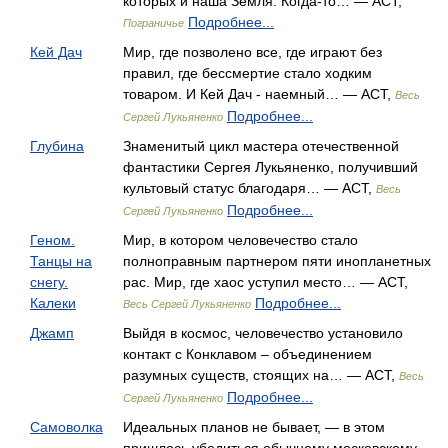
которых и наша Земля. Когда-то… — АСТ,
Подробнее...
Пограничье
Кей Дач
Мир, где позволено все, где играют без
правил, где бессмертие стало ходким
товаром. И Кей Дач - наемный… — АСТ,
Весь
Подробнее...
Сергей Лукьяненко
Глубина
Знаменитый цикл мастера отечественной
фантастики Сергея Лукьяненко, получивший
культовый статус благодаря… — АСТ,
Весь
Подробнее...
Сергей Лукьяненко
Геном.
Мир, в котором человечество стало
Танцы на
полноправным партнером пяти инопланетных
снегу.
рас. Мир, где хаос уступил место… — АСТ,
Калеки
Подробнее...
Весь Сергей Лукьяненко
Джамп
Выйдя в космос, человечество установило
контакт с Конклавом – объединением
разумных существ, стоящих на… — АСТ,
Весь
Подробнее...
Сергей Лукьяненко
Самоволка
Идеальных планов не бывает, — в этом