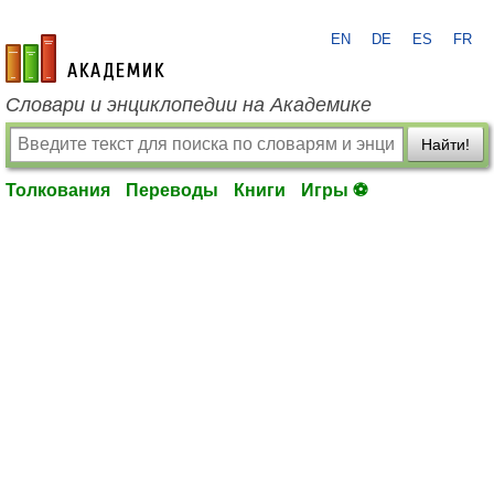
EN
DE
ES
FR
academic.ru
Словари и энциклопедии на Академике
Найти!
Толкования
Переводы
Книги
Игры ⚽