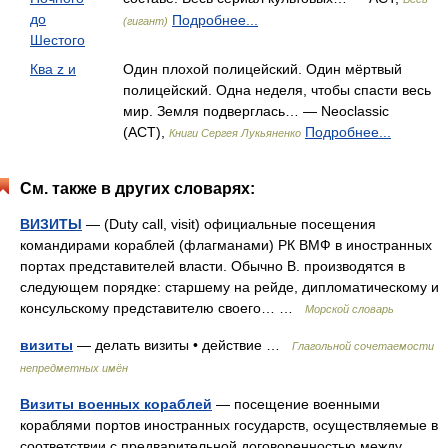
до
Подробнее...
(гигант)
Шестого
Ква z и
Один плохой полицейский. Один мёртвый
полицейский. Одна неделя, чтобы спасти весь
мир. Земля подверглась… — Neoclassic
(АСТ),
Подробнее...
Книги Сергея Лукьяненко
См. также в других словарях:
ВИЗИТЫ
— (Duty call, visit) официальные посещения
командирами кораблей (флагманами) РК ВМФ в иностранных
портах представителей власти. Обычно В. производятся в
следующем порядке: старшему на рейде, дипломатическому и
консульскому представителю своего… …
Морской словарь
визиты
— делать визиты • действие …
Глагольной сочетаемости
непредметных имён
Визиты военных кораблей
— посещение военными
кораблями портов иностранных государств, осуществляемые в
соответствии с предварительной договоренностью между