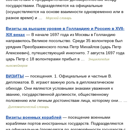
государствами. Подразделяются на официальные
(осуществляются на основе взаимности одновременно или в
разное время) и …
Морской словарь
Визиты на высшем уровне в Голландию и Россию в XVII-
XIX веках
— В начале 1697 года из Москвы в Голландию
направилось Великое посольство. Среди 35 волонтеров был
урядник Преображенского полка Петр Михайлов (царь Петр
Алексеевич), путешествующий инкогнито. 7 августа 1697 года
царь Петр с 18 волонтерами прибыл в …
Энциклопедия
ньюсмейкеров
ВИЗИТЫ
— посещения. 1. Официальные и частные В.
дипломатов. В. играют важную роль в дипломатическом
обиходе. Они являются условными знаками уважения к
званию, государственной должности, общественному
положению или личным достоинствам лица, которому они… …
Дипломатический словарь
Визиты военных кораблей
— посещение военными
кораблями портов иностранных государств. Подразделяются
на официальные (проводятся по договорённости государств с