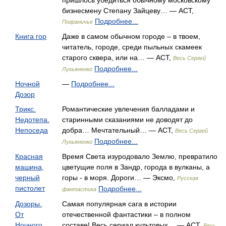
пришлось убедиться обычному московскому
бизнесмену Степану Зайцеву… — АСТ,
Подробнее...
Пограничье
Книга гор
Даже в самом обычном городе – в твоем,
читатель, городе, среди пыльных скамеек
старого сквера, или на… — АСТ,
Весь Сергей
Подробнее...
Лукьяненко
Ночной
—
Подробнее...
Дозор
Трикс.
Романтические увлечения балладами и
Недотепа.
старинными сказаниями не доводят до
Непоседа
добра… Мечтательный… — АСТ,
Весь Сергей
Подробнее...
Лукьяненко
Красная
Время Света изуродовало Землю, превратило
машина,
цветущие поля в Зандр, города в вулканы, а
черный
горы - в моря. Дороги… — Эксмо,
Русская
пистолет
Подробнее...
фантастика
Дозоры.
Самая популярная сага в истории
От
отечественной фантастики – в полном
Ночного
составе! Весь сериал культовых… — АСТ,
Весь