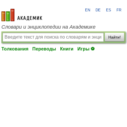
EN
DE
ES
FR
academic.ru
Словари и энциклопедии на Академике
Найти!
Толкования
Переводы
Книги
Игры ⚽