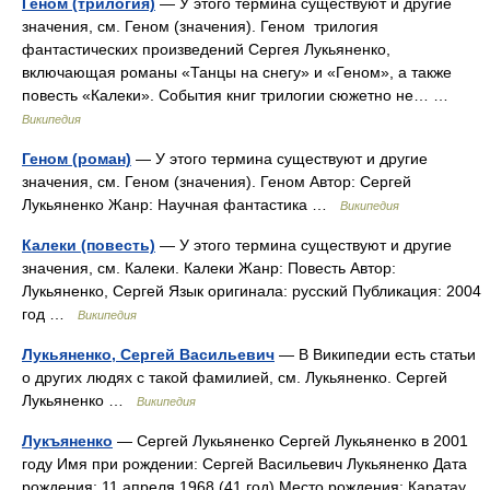
Геном (трилогия)
— У этого термина существуют и другие
значения, см. Геном (значения). Геном трилогия
фантастических произведений Сергея Лукьяненко,
включающая романы «Танцы на снегу» и «Геном», а также
повесть «Калеки». События книг трилогии сюжетно не… …
Википедия
Геном (роман)
— У этого термина существуют и другие
значения, см. Геном (значения). Геном Автор: Сергей
Лукьяненко Жанр: Научная фантастика …
Википедия
Калеки (повесть)
— У этого термина существуют и другие
значения, см. Калеки. Калеки Жанр: Повесть Автор:
Лукьяненко, Сергей Язык оригинала: русский Публикация: 2004
год …
Википедия
Лукьяненко, Сергей Васильевич
— В Википедии есть статьи
о других людях с такой фамилией, см. Лукьяненко. Сергей
Лукьяненко …
Википедия
Лукъяненко
— Сергей Лукьяненко Сергей Лукьяненко в 2001
году Имя при рождении: Сергей Васильевич Лукьяненко Дата
рождения: 11 апреля 1968 (41 год) Место рождения: Каратау,