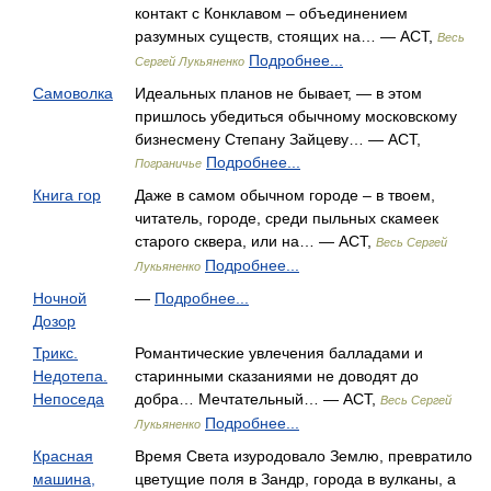
контакт с Конклавом – объединением
разумных существ, стоящих на… — АСТ,
Весь
Подробнее...
Сергей Лукьяненко
Самоволка
Идеальных планов не бывает, — в этом
пришлось убедиться обычному московскому
бизнесмену Степану Зайцеву… — АСТ,
Подробнее...
Пограничье
Книга гор
Даже в самом обычном городе – в твоем,
читатель, городе, среди пыльных скамеек
старого сквера, или на… — АСТ,
Весь Сергей
Подробнее...
Лукьяненко
Ночной
—
Подробнее...
Дозор
Трикс.
Романтические увлечения балладами и
Недотепа.
старинными сказаниями не доводят до
Непоседа
добра… Мечтательный… — АСТ,
Весь Сергей
Подробнее...
Лукьяненко
Красная
Время Света изуродовало Землю, превратило
машина,
цветущие поля в Зандр, города в вулканы, а