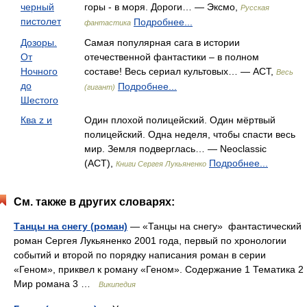
черный
горы - в моря. Дороги… — Эксмо,
Русская
пистолет
Подробнее...
фантастика
Дозоры.
Самая популярная сага в истории
От
отечественной фантастики – в полном
Ночного
составе! Весь сериал культовых… — АСТ,
Весь
до
Подробнее...
(гигант)
Шестого
Ква z и
Один плохой полицейский. Один мёртвый
полицейский. Одна неделя, чтобы спасти весь
мир. Земля подверглась… — Neoclassic
(АСТ),
Подробнее...
Книги Сергея Лукьяненко
См. также в других словарях:
Танцы на снегу (роман)
— «Танцы на снегу» фантастический
роман Сергея Лукьяненко 2001 года, первый по хронологии
событий и второй по порядку написания роман в серии
«Геном», приквел к роману «Геном». Содержание 1 Тематика 2
Мир романа 3 …
Википедия