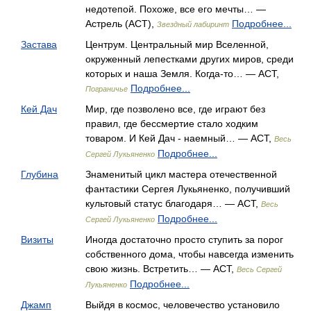
недотепой. Похоже, все его мечты… —
Астрель (АСТ),
Подробнее...
Звездный лабиринт
Застава
Центрум. Центральный мир Вселенной,
окруженный лепестками других миров, среди
которых и наша Земля. Когда-то… — АСТ,
Подробнее...
Пограничье
Кей Дач
Мир, где позволено все, где играют без
правил, где бессмертие стало ходким
товаром. И Кей Дач - наемный… — АСТ,
Весь
Подробнее...
Сергей Лукьяненко
Глубина
Знаменитый цикл мастера отечественной
фантастики Сергея Лукьяненко, получивший
культовый статус благодаря… — АСТ,
Весь
Подробнее...
Сергей Лукьяненко
Визиты
Иногда достаточно просто ступить за порог
собственного дома, чтобы навсегда изменить
свою жизнь. Встретить… — АСТ,
Весь Сергей
Подробнее...
Лукьяненко
Джамп
Выйдя в космос, человечество установило