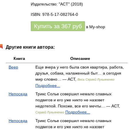
Издательство: "АСТ"
(2018)
ISBN: 978-5-17-082764-0
Купить за
367
руб
в My-shop
Другие книги автора:
Книга
Описание
Веер
Еще вчера у него была своя квартира, работа,
друзья, собака, налаженный быт… а сегодня
мир словно… — АСТ,
Весь Сергей Лукьяненко
Подробнее...
Непоседа
Трикс Солье совершил немало славных
подвигов и его уже никто не назовет
недотепой. Похоже, все его мечты… — АСТ,
Подробнее...
Сергей Лукьяненко
Непоседа
Трикс Солье совершил немало славных
подвигов и его уже никто не назовет