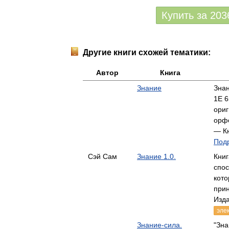
Купить за
203
Другие книги схожей тематики:
Автор
Книга
Знание
Знан
1E 6
ориг
орфо
— Кн
Подр
Сэй Сам
Знание 1.0.
Книг
спос
кото
при
Изда
эле
Знание-сила.
"Зна