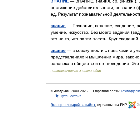
ЗНАНИЕ
— ЗНАНИЕ, знания, ср. (книжн.).
постижение действительности, познание (ф
ед. Результат познавательной деятельно
знание
— Познание, ведение, сведение, ра
умение, искусство. Без моего ведения (ве
это не то, что лапти плесть. Круг сведе
знание
— в совокупности с навыками и ум
представлениях и мышлении мира, законо
человека в обществе и его поведения. Э
психологическая энциклопедия
© Академик, 2000-2026
Обратная связь:
Техподдерж
👣 Путешествия
Экспорт словарей на сайты
, сделанные на PHP,
Jo