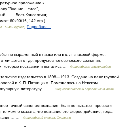
ратурное приложение к
алу "Знание – сила",
вый… — Вест-Консалтинг,
мат: 60x90/16, 142 стр.)
Подробнее...
е - сила (журнал)
обычно выраженный в языке или в к. л. знаковой форме.
 отличается от др. продуктов человеческого сознания,
и, которые поставили и пытались …
Философская энциклопедия
тельское издательство в 1898—1913. Создано на паях группой
 Поповой и К. П. Пятницким. Помещалось на Невском
 популярную литературу.… …
Энциклопедический справочник «Санкт-
ее точный синоним познания. Если по пытаться провести
 то можно сказать, что познание это скорее действие, тогда
 Познания… …
Философский словарь Спонвиля