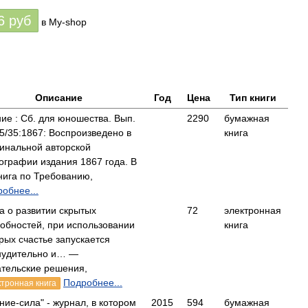
6
руб
в My-shop
Описание
Год
Цена
Тип книги
ие : Сб. для юношества. Вып.
2290
бумажная
5/35:1867: Воспроизведено в
книга
инальной авторской
графии издания 1867 года. В
ига по Требованию,
обнее...
а о развитии скрытых
72
электронная
обностей, при использовании
книга
рых счастье запускается
нудительно и… —
тельские решения,
Подробнее...
ктронная книга
ние-сила" - журнал, в котором
2015
594
бумажная