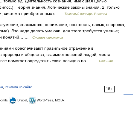
 1. только ед. Деятельность сознания, имеющая целью
илос.). Теория знания. Логические законы знания. 2. только
сти, система приобретенных с …
Толковый словарь Ушакова
зумение, знакомство, понимание, опытность, навык, сноровка,
дома). Это надо делать умеючи; для этого требуется уменье;
ний и понятий… …
Словарь синонимов
ениями обеспечивают правильное отражение в
в природы и общества, взаимоотношений людей, места
то все помогает определить свою позицию по… …
Большая
ка
,
Реклама на сайте
18+
omla,
Drupal,
WordPress, MODx.