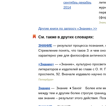
сентябрь-декабрь
лите
2014
журн
пер
(фор
Знани
Другие книги по запросу «Знание» >>
См. также в других словарях:
ЗНАНИЕ
— результат процесса познания, 
Стремление понять, что такое З. и чем оно
характерно уже для философов античност
«Знание»
— «Знание», культурно просвети
литераторов и издателей во главе с О. Н.
проспекте, 92. Вначале издавало научно
Петербург»
Знание
— Знание ♦ Savoir Более или мен
между тем и другим более строгую границу,
как знание – результат этого действия.