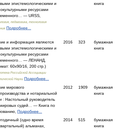
овыми эпистемологическими и
книга
иокультурными ресурсами
ременного… — URSS,
логия, педагогика, технология
Подробнее...
ния
ние и информация являются
2016
323
бумажная
овыми эпистемологическими и
книга
иокультурными ресурсами
ременного… — ЛЕНАНД,
мат: 60x90/16, 200 стр.)
отека Российской Ассоциации
Подробнее...
тической Науки
ние мирового
2012
1909
бумажная
производства и нотариальной
книга
и : Настольный руководитель
 мировых судей… — Книга по
бованию,
Подробнее...
угодичный (одно время
2014
515
бумажная
вартальный) альманах,
книга