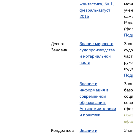
Фантастика, № 1,
мож
февраль-август
учен
2015
сам
Реда
(фор
Подр
Деспот-
Знание мирового
Зна
Зенович
судопроизводства
судо
и нотариальной
част
части
рук
суд
Подр
Знание и
Зна
информация в
баз
современном
соц
образовании.
сов
Антиномии теории
(фор
и практики
Психо
обуче
Кондратьев
Знание и
Зна