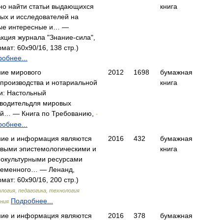
но найти статьи выдающихся
книга
ых и исследователей на
ые интересные и… —
кция журнала "Знание-сила",
мат: 60x90/16, 138 стр.)
обнее...
ние мирового
2012
1698
бумажная
производства и нотариальной
книга
и: Настольный
оводительдля мировых
ей… — Книга по Требованию,
-
обнее...
ние и информация являются
2016
432
бумажная
овыми эпистемологическими и
книга
иокультурными ресурсами
ременного… — Ленанд,
мат: 60x90/16, 200 стр.)
логия, педагогика, технология
Подробнее...
ния
ние и информация являются
2016
378
бумажная