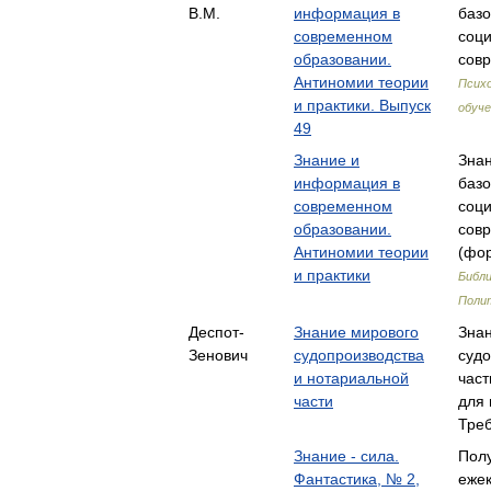
В.М.
информация в
баз
современном
соц
образовании.
сов
Антиномии теории
Психо
и практики. Выпуск
обуче
49
Знание и
Зна
информация в
баз
современном
соц
образовании.
сов
Антиномии теории
(фор
и практики
Библи
Поли
Деспот-
Знание мирового
Зна
Зенович
судопроизводства
судо
и нотариальной
част
части
для
Тре
Знание - сила.
Пол
Фантастика, № 2,
ежек