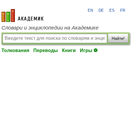
EN
DE
ES
FR
academic.ru
Словари и энциклопедии на Академике
Найти!
Толкования
Переводы
Книги
Игры ⚽