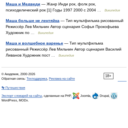
Маша и Медведи
— Жанр Инди рок, фолк рок,
психоделический рок [1] Годы 1997 2000 с 2004 …
Википедия
Маша больше не лентяйка
— Тип мультфильма рисованный
Режиссёр Лев Мильчин Автор сценария Софья Прокофьева
Художник по …
Википедия
Маша и волшебное варенье
— Тип мультфильма
рисованный Режиссёр Лев Мильчин Автор сценария Василий
Ливанов Художник пост …
Википедия
© Академик, 2000-2026
18+
Обратная связь:
Техподдержка
,
Реклама на сайте
👣 Путешествия
Экспорт словарей на сайты
, сделанные на PHP,
Joomla,
Drupal,
WordPress, MODx.