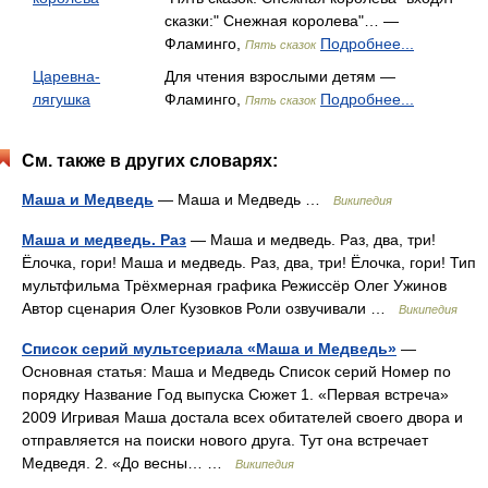
сказки:" Снежная королева"… —
Фламинго,
Подробнее...
Пять сказок
Царевна-
Для чтения взрослыми детям —
лягушка
Фламинго,
Подробнее...
Пять сказок
См. также в других словарях:
Маша и Медведь
— Маша и Медведь …
Википедия
Маша и медведь. Раз
— Маша и медведь. Раз, два, три!
Ёлочка, гори! Маша и медведь. Раз, два, три! Ёлочка, гори! Тип
мультфильма Трёхмерная графика Режиссёр Олег Ужинов
Автор сценария Олег Кузовков Роли озвучивали …
Википедия
Список серий мультсериала «Маша и Медведь»
—
Основная статья: Маша и Медведь Список серий Номер по
порядку Название Год выпуска Сюжет 1. «Первая встреча»
2009 Игривая Маша достала всех обитателей своего двора и
отправляется на поиски нового друга. Тут она встречает
Медведя. 2. «До весны… …
Википедия