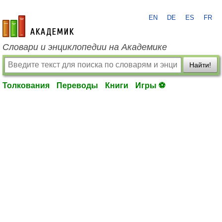
EN
DE
ES
FR
academic.ru
Словари и энциклопедии на Академике
Найти!
Толкования
Переводы
Книги
Игры ⚽