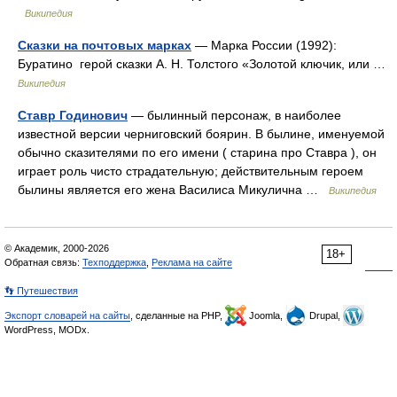
Википедия
Сказки на почтовых марках
— Марка России (1992):
Буратино герой сказки А. Н. Толстого «Золотой ключик, или …
Википедия
Ставр Годинович
— былинный персонаж, в наиболее
известной версии черниговский боярин. В былине, именуемой
обычно сказителями по его имени ( старина про Ставра ), он
играет роль чисто страдательную; действительным героем
былины является его жена Василиса Микулична …
Википедия
© Академик, 2000-2026
18+
Обратная связь:
Техподдержка
,
Реклама на сайте
👣 Путешествия
Экспорт словарей на сайты
, сделанные на PHP,
Joomla,
Drupal,
WordPress, MODx.