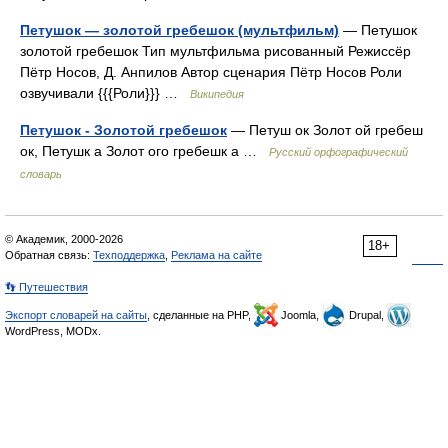
Петушок — золотой гребешок (мультфильм)
— Петушок
золотой гребешок Тип мультфильма рисованный Режиссёр
Пётр Носов, Д. Анпилов Автор сценария Пётр Носов Роли
озвучивали {{{Роли}}} …
Википедия
Петушок - Золотой гребешок
— Петуш ок Золот ой гребеш
ок, Петушк а Золот ого гребешк а …
Русский орфографический
словарь
© Академик, 2000-2026
18+
Обратная связь:
Техподдержка
,
Реклама на сайте
👣 Путешествия
Экспорт словарей на сайты
, сделанные на PHP,
Joomla,
Drupal,
WordPress, MODx.