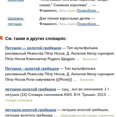
сказки:" Снежная королева"… —
Фламинго,
Подробнее...
Пять сказок
Царевна-
Для чтения взрослыми детям —
лягушка
Фламинго,
Подробнее...
Пять сказок
См. также в других словарях:
Петушок — золотой гребешок
— Тип мультфильма
рисованный Режиссёр Пётр Носов, Д. Анпилов Автор сценария
Пётр Носов Композитор Родион Щедрин …
Википедия
Петушок - золотой гребешок
— Тип мультфильма
рисованный Режиссёр Пётр Носов, Д. Анпилов Автор сценария
Пётр Носов Роли озвучивали {{{Роли}}} …
Википедия
петушок-золотой гребешок
— сущ., кол во синонимов: 1 •
петушок (16) Словарь синонимов ASIS. В.Н. Тришин. 2013 …
Словарь синонимов
петушок-золотой гребешок
— петушок золотой гребешок,
петушка золотого гребешка …
Орфографический словарь-справочник