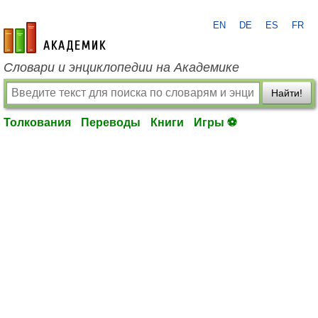
EN
DE
ES
FR
academic.ru
Словари и энциклопедии на Академике
Найти!
Толкования
Переводы
Книги
Игры ⚽