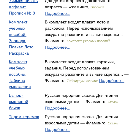
Учимся писать
Для детей старшего дошкольного
алфавит.
возраста — Фламинго,
Прописи
Прописи № 8
Подробнее...
Комплект
В комплект входят плакат, лото и
учебных
раскраска. Перед использованием
пособий.
аккуратно разогните и выньте скрепки… —
Зоопарк.
Фламинго,
Комплект учебных пособий
Плакат. Лото.
Подробнее...
Раскраска
Комплект
В комплект входят плакат, карточки,
учебных
задания. Перед использованием
пособий.
аккуратно разогните и выньте скрепки… —
Таблица
Фламинго,
Подробнее...
Таблица умножения
умножения
Бычок -
Русская народная сказка. Для чтения
смоляной
взрослыми детям — Фламинго,
Сказки
бочок
Подробнее...
Терем-теремок
Русская народная сказка. Для чтения
взрослыми детям — Фламинго,
Сказки
Подробнее...