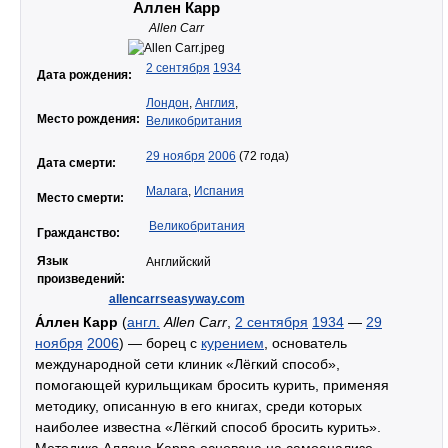
Аллен Карр
Allen Carr
2 сентября
1934
Дата рождения:
Лондон
,
Англия
,
Место рождения:
Великобритания
29 ноября
2006
(72 года)
Дата смерти:
Малага
,
Испания
Место смерти:
Великобритания
Гражданство:
Язык
Английский
произведений:
allencarrseasyway.com
А́ллен Карр
(
англ.
Allen Carr
,
2 сентября
1934
—
29
ноября
2006
) — борец с
курением
, основатель
международной сети клиник «Лёгкий способ»,
помогающей курильщикам бросить курить, применяя
методику, описанную в его книгах, среди которых
наиболее известна «Лёгкий способ бросить курить».