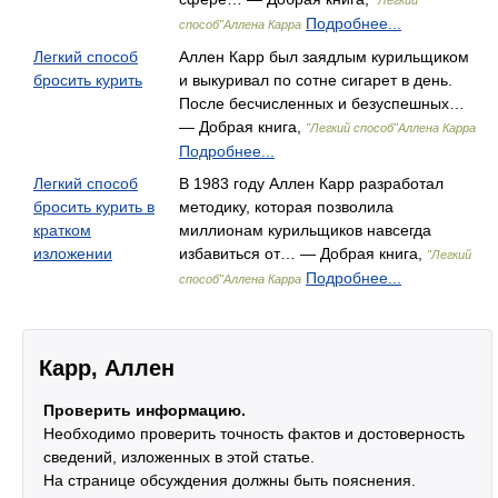
"Легкий
Подробнее...
способ"Аллена Карра
Легкий способ
Аллен Карр был заядлым курильщиком
бросить курить
и выкуривал по сотне сигарет в день.
После бесчисленных и безуспешных…
— Добрая книга,
"Легкий способ"Аллена Карра
Подробнее...
Легкий способ
В 1983 году Аллен Карр разработал
бросить курить в
методику, которая позволила
кратком
миллионам курильщиков навсегда
изложении
избавиться от… — Добрая книга,
"Легкий
Подробнее...
способ"Аллена Карра
Карр, Аллен
Проверить информацию.
Необходимо проверить точность фактов и достоверность
сведений, изложенных в этой статье.
На странице обсуждения должны быть пояснения.