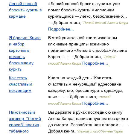
Легкий способ
«Легкий способ бросить курить» уже
бросить курить в
помог бросить курить миллионам
кармане
курильщиков — легко, безболезненно…
— Добрая книга,
"Легкий способ"Аллена Карра
Подробнее...
Я бросил. Книга
В этой уникальной книге изложены
и набор
ключевые принципы всемирно
карточек в
признанного «Легкого способа» Аллена
помощь
Карра –… — Добрая книга,
"Легкий
бросившему
Подробнее...
способ"Аллена Карра
курить
Как стать
Книга на каждый день "Как стать
счастливым
счастливым некурящим" адресована
некурящим
каждому, кто, бросив курить однажды,
хочет… — Добрая книга,
"Легкий
Подробнее...
способ"Аллена Карра
Никотиновый
Вы держите в руках последнюю книгу
заговор. "Легкий
Алена Карра, написанную им незадолго
способ" против
до смерти. Разработанная автором… —
табачного
Добрая книга,
"Легкий способ"Аллена Карра