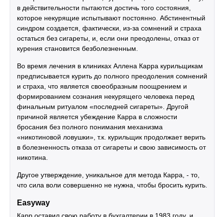
в действительности пытаются достичь того состояния,
которое некурящие испытывают постоянно. Абстинентный
синдром создается, фактически, из-за сомнений и страха
остаться без сигареты, и, если они преодолены, отказ от
курения становится безболезненным.
Во время лечения в клиниках Аллена Карра курильщикам
предписывается курить до полного преодоления сомнений
и страха, что является своеобразным поощрением и
формированием сознания некурящего человека перед
финальным ритуалом «последней сигареты». Другой
причиной является убеждение Карра в сложности
бросания без полного понимания механизма
«никотиновой ловушки», т.к. курильщик продолжает верить
в болезненность отказа от сигареты и свою зависимость от
никотина.
Другое утверждение, уникальное для метода Карра, - то,
что сила воли совершенно не нужна, чтобы бросить курить.
Easyway
Карр оставил свою работу в бухгалтерии в 1983 году, и