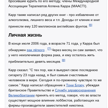
бросившие курить по его методу, члены Международной
Ассоциации Терапевтов Аллена Карра (MAACTI).
Карр также написал ряд других книг - про избавление от
алкоголизма, лишнего веса и т.п. Доходы от клиник и книг
[6]
принесли ему 120 миллионов английских фунтов.
Личная жизнь
В конце июля 2006 года, в возрасте 71 года, у Карра был
[7]
обнаружен
рак лёгкого
.
Через месяц он сам заявил, что
у него неизлечимая форма рака, и ему осталось жить
[8]
приблизительно девять месяцев.
Карр сказал: "С тех пор, как я выкурил свою последнюю
сигарету 23 года назад, я был самым счастливым
человеком в мире. Сегодня я по-прежнему чувствую то же
самое.” Карр написал обращение к
Тони Блэру
, убеждая
британское Правительство и
Службу здравоохранения
Великобритании
принять его метод, говоря, что во власти
существует мощное влияние лоббистов, работающих на
фирмы-производители заместителей никотина.