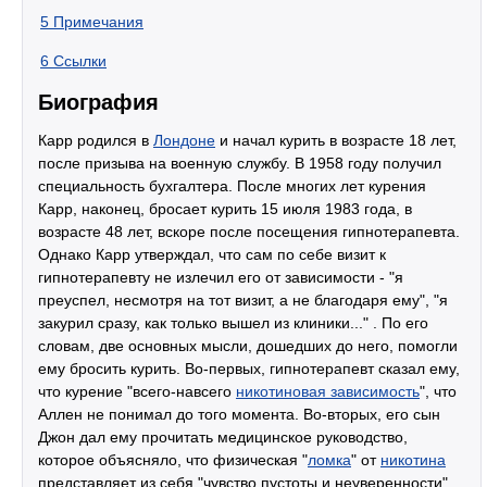
5
Примечания
6
Ссылки
Биография
Карр родился в
Лондоне
и начал курить в возрасте 18 лет,
после призыва на военную службу. В 1958 году получил
специальность бухгалтера. После многих лет курения
Карр, наконец, бросает курить 15 июля 1983 года, в
возрасте 48 лет, вскоре после посещения гипнотерапевта.
Однако Карр утверждал, что сам по себе визит к
гипнотерапевту не излечил его от зависимости - "я
преуспел, несмотря на тот визит, а не благодаря ему", "я
закурил сразу, как только вышел из клиники..." . По его
словам, две основных мысли, дошедших до него, помогли
ему бросить курить. Во-первых, гипнотерапевт сказал ему,
что курение "всего-навсего
никотиновая зависимость
", что
Аллен не понимал до того момента. Во-вторых, его сын
Джон дал ему прочитать медицинское руководство,
которое объясняло, что физическая "
ломка
" от
никотина
представляет из себя "чувство пустоты и неуверенности".