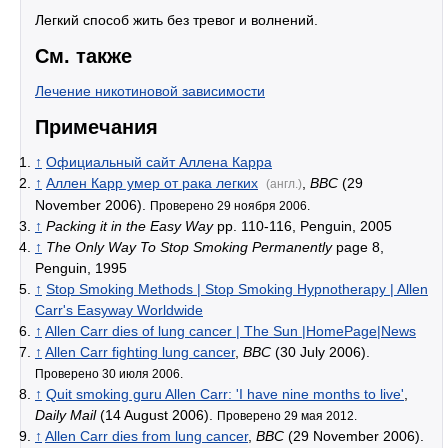
Легкий способ жить без тревог и волнений.
См. также
Лечение никотиновой зависимости
Примечания
↑
Официальный сайт Аллена Карра
↑
Аллен Карр умер от рака легких
,
BBC
(29
(англ.)
November 2006).
Проверено 29 ноября 2006.
↑
Packing it in the Easy Way
pp. 110-116, Penguin, 2005
↑
The Only Way To Stop Smoking Permanently
page 8,
Penguin, 1995
↑
Stop Smoking Methods | Stop Smoking Hypnotherapy | Allen
Carr's Easyway Worldwide
↑
Allen Carr dies of lung cancer | The Sun |HomePage|News
↑
Allen Carr fighting lung cancer
,
BBC
(30 July 2006).
Проверено 30 июля 2006.
↑
Quit smoking guru Allen Carr: 'I have nine months to live'
,
Daily Mail
(14 August 2006).
Проверено 29 мая 2012.
↑
Allen Carr dies from lung cancer
,
BBC
(29 November 2006).