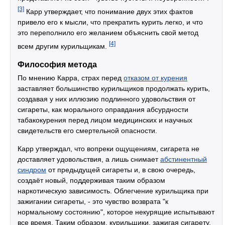
[3]
Карр утверждает, что понимание двух этих фактов
привело его к мысли, что прекратить курить легко, и что
это переполнило его желанием объяснить свой метод
[4]
всем другим курильщикам.
Философия метода
По мнению Карра, страх перед
отказом от курения
заставляет большинство курильщиков продолжать курить,
создавая у них иллюзию подлинного удовольствия от
сигареты, как морального оправдания абсурдности
табакокурения перед лицом медицинских и научных
свидетельств его смертельной опасности.
Карр утверждал, что вопреки ощущениям, сигарета не
доставляет удовольствия, а лишь снимает
абстинентный
синдром
от предыдущей сигареты и, в свою очередь,
создаёт новый, поддерживая таким образом
наркотическую зависимость. Облегчение курильщика при
зажигании сигареты, - это чувство возврата "к
нормальному состоянию", которое некурящие испытывают
все время. Таким образом, курильщики, зажигая сигарету,