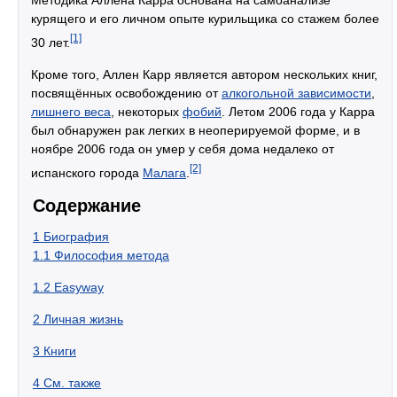
Методика Аллена Карра основана на самоанализе
курящего и его личном опыте курильщика со стажем более
[1]
30 лет.
Кроме того, Аллен Карр является автором нескольких книг,
посвящённых освобождению от
алкогольной зависимости
,
лишнего веса
, некоторых
фобий
. Летом 2006 года у Карра
был обнаружен рак легких в неоперируемой форме, и в
ноябре 2006 года он умер у себя дома недалеко от
[2]
испанского города
Малага
.
Содержание
1
Биография
1.1
Философия метода
1.2
Easyway
2
Личная жизнь
3
Книги
4
См. также