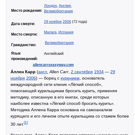
Лондон
,
Англия
,
Место рождения:
Великобритания
29 ноября
2006
(72 года)
Дата смерти:
Малага
,
Испания
Место смерти:
Великобритания
Гражданство:
Язык
Английский
произведений:
allencarrseasyway.com
А́ллен Карр
(
англ.
Allen Carr
,
2 сентября
1934
—
29
ноября
2006
) — борец с
курением
, основатель
международной сети клиник «Лёгкий способ»,
помогающей курильщикам бросить курить, применяя
методику, описанную в его книгах, среди которых
наиболее известна «Лёгкий способ бросить курить».
Методика Аллена Карра основана на самоанализе
курящего и его личном опыте курильщика со стажем более
[1]
30 лет.
Кроме того, Аллен Карр является автором нескольких книг,