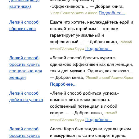
картинках)
-Эффективность… — Добрая книга,
Подробнее...
"Легкий способ"Аллена Карра
Легкий способ
Ешьте что хотите, наслаждайтесь едой и
сбросить вес
оставайтесь стройным — это вам
гарантирует уникальный и
эффективный… — Добрая книга,
"Легкий
Подробнее...
способ"Аллена Карра
Легкий способ
«Легкий способ бросить курить»
бросить курить
одинаково эффективен как для женщин,
специально для
так и для мужчин. Однако, как показал…
женщин
— Добрая книга,
"Легкий способ"Аллена Карра
Подробнее...
Легкий способ
«Легкий способ добиться успеха»
добиться успеха
поможет читателям раскрыть
собственный потенциал в любой
сфере… — Добрая книга,
"Легкий
Подробнее...
способ"Аллена Карра
Легкий способ
Аллен Карр был заядлым курильщиком
бросить курить
и выкуривал по сотне сигарет в день.