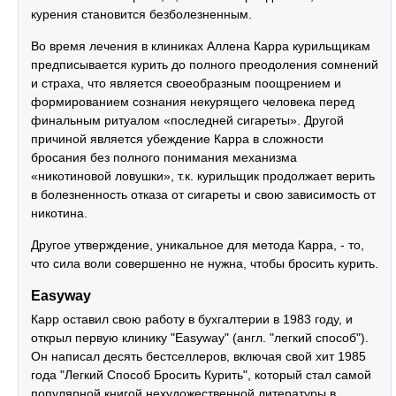
курения становится безболезненным.
Во время лечения в клиниках Аллена Карра курильщикам
предписывается курить до полного преодоления сомнений
и страха, что является своеобразным поощрением и
формированием сознания некурящего человека перед
финальным ритуалом «последней сигареты». Другой
причиной является убеждение Карра в сложности
бросания без полного понимания механизма
«никотиновой ловушки», т.к. курильщик продолжает верить
в болезненность отказа от сигареты и свою зависимость от
никотина.
Другое утверждение, уникальное для метода Карра, - то,
что сила воли совершенно не нужна, чтобы бросить курить.
Easyway
Карр оставил свою работу в бухгалтерии в 1983 году, и
открыл первую клинику "Easyway" (англ. "легкий способ").
Он написал десять бестселлеров, включая свой хит 1985
года "Легкий Способ Бросить Курить", который стал самой
популярной книгой нехудожественной литературы в