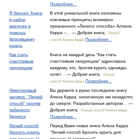
Подробнее...
Я бросил. Книга
В этой уникальной книге изложены
и набор
ключевые принципы всемирно
карточек в
признанного «Легкого способа» Аллена
помощь
Карра –… — Добрая книга,
"Легкий
бросившему
Подробнее...
способ"Аллена Карра
курить
Как стать
Книга на каждый день "Как стать
счастливым
счастливым некурящим" адресована
некурящим
каждому, кто, бросив курить однажды,
хочет… — Добрая книга,
"Легкий
Подробнее...
способ"Аллена Карра
Никотиновый
Вы держите в руках последнюю книгу
заговор. "Легкий
Алена Карра, написанную им незадолго
способ" против
до смерти. Разработанная автором… —
табачного
Добрая книга,
"Легкий способ"Аллена Карра
бизнеса
Подробнее...
Легкий способ
Перед Вами новая книга Алена Карра
бросить курить
"Легкий способ бросить курить для
для женщин (в
женщин (в картинках)" .