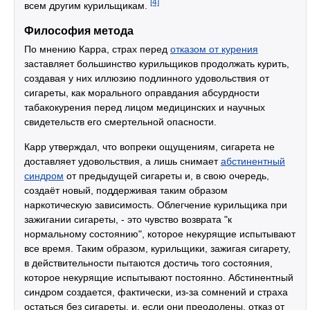
[4]
всем другим курильщикам.
Философия метода
По мнению Карра, страх перед
отказом от курения
заставляет большинство курильщиков продолжать курить,
создавая у них иллюзию подлинного удовольствия от
сигареты, как морального оправдания абсурдности
табакокурения перед лицом медицинских и научных
свидетельств его смертельной опасности.
Карр утверждал, что вопреки ощущениям, сигарета не
доставляет удовольствия, а лишь снимает
абстинентный
синдром
от предыдущей сигареты и, в свою очередь,
создаёт новый, поддерживая таким образом
наркотическую зависимость. Облегчение курильщика при
зажигании сигареты, - это чувство возврата "к
нормальному состоянию", которое некурящие испытывают
все время. Таким образом, курильщики, зажигая сигарету,
в действительности пытаются достичь того состояния,
которое некурящие испытывают постоянно. Абстинентный
синдром создается, фактически, из-за сомнений и страха
остаться без сигареты, и, если они преодолены, отказ от