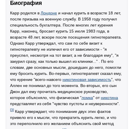
Биография
Карр родился в
Лондоне
и начал курить в возрасте 18 лет,
после призыва на военную службу. В 1958 году получил
специальность бухгалтера. После многих лет курения
Карр, наконец, бросает курить 15 июля 1983 года, в
возрасте 48 лет, вскоре после посещения гипнотерапевта.
Однако Карр утверждал, что сам по себе визит к
гипнотерапевту не излечил его от зависимости - "я
преуспел, несмотря на тот визит, а не благодаря ему", "я
закурил сразу, как только вышел из клиники..." . По его
словам, две основных мысли, дошедших до него, помогли
ему бросить курить. Во-первых, гипнотерапевт сказал ему,
что курение "всего-навсего
никотиновая зависимость
", что
Аллен не понимал до того момента. Во-вторых, его сын
Джон дал ему прочитать медицинское руководство,
которое объясняло, что физическая "
ломка
" от
никотина
представляет из себя "чувство пустоты и неуверенности".
[3]
Карр утверждает, что понимание двух этих фактов
привело его к мысли, что прекратить курить легко, и что
это переполнило его желанием объяснить свой метод