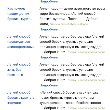
Подробнее...
Как помочь
Аллен Карр — автор известного во всем
нашим детям
мире бестселлера «Легкий способ
бросить курить
бросить курить». После… — Добрая
книга,
"Легкий способ"Аллена Карра
Подробнее...
Легкий способ
Аллен Карр, автор бестселлера "Легкий
наслаждаться
способ бросить курить", успешно
авиаперелетами
применял созданную им методику для…
— Добрая книга,
"Легкий способ"Аллена Карра
Подробнее...
Легкий способ
Аллен Карр, автор бестселлера "Легкий
жить без
способ бросить курить", успешно
похмелья
применял созданную им методику для…
— Добрая книга,
"Легкий способ"Аллена Карра
Подробнее...
Легкий способ
«Легкий способ бросить курить» уже
бросить курить в
помог бросить курить миллионам
кармане
курильщиков — легко, безболезненно…
— Добрая книга,
"Легкий способ"Аллена Карра