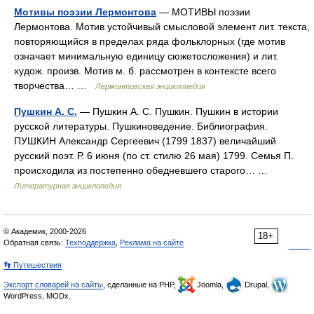
Мотивы поэзии Лермонтова
— МОТИВЫ поэзии
Лермонтова. Мотив устойчивый смысловой элемент лит. текста,
повторяющийся в пределах ряда фольклорных (где мотив
означает минимальную единицу сюжетосложения) и лит.
худож. произв. Мотив м. б. рассмотрен в контексте всего
творчества… …
Лермонтовская энциклопедия
Пушкин А. С.
— Пушкин А. С. Пушкин. Пушкин в истории
русской литературы. Пушкиноведение. Библиография.
ПУШКИН Александр Сергеевич (1799 1837) величайший
русский поэт. Р. 6 июня (по ст. стилю 26 мая) 1799. Семья П.
происходила из постепенно обедневшего старого… …
Литературная энциклопедия
© Академик, 2000-2026
18+
Обратная связь:
Техподдержка
,
Реклама на сайте
👣 Путешествия
Экспорт словарей на сайты
, сделанные на PHP,
Joomla,
Drupal,
WordPress, MODx.