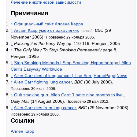
Лечение никотиновой зависимости
Примечания
↑
Официальный сайт Аллена Карра
↑
Аллен Карр умер от рака легких
,
BBC
(29
(англ.)
November 2006).
Проверено 29 ноября 2006.
↑
Packing it in the Easy Way
pp. 110-116, Penguin, 2005
↑
The Only Way To Stop Smoking Permanently
page 8,
Penguin, 1995
↑
Stop Smoking Methods | Stop Smoking Hypnotherapy | Allen
Carr's Easyway Worldwide
↑
Allen Carr dies of lung cancer | The Sun |HomePage|News
↑
Allen Carr fighting lung cancer
,
BBC
(30 July 2006).
Проверено 30 июля 2006.
↑
Quit smoking guru Allen Carr: 'I have nine months to live'
,
Daily Mail
(14 August 2006).
Проверено 29 мая 2012.
↑
Allen Carr dies from lung cancer
,
BBC
(29 November 2006).
Проверено 29 ноября 2006.
Ссылки
Аллен Карр