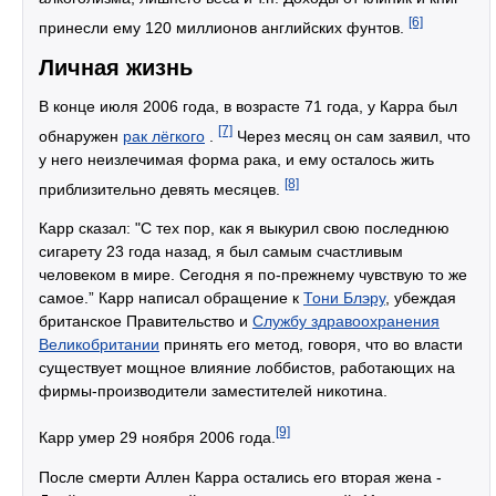
[6]
принесли ему 120 миллионов английских фунтов.
Личная жизнь
В конце июля 2006 года, в возрасте 71 года, у Карра был
[7]
обнаружен
рак лёгкого
.
Через месяц он сам заявил, что
у него неизлечимая форма рака, и ему осталось жить
[8]
приблизительно девять месяцев.
Карр сказал: "С тех пор, как я выкурил свою последнюю
сигарету 23 года назад, я был самым счастливым
человеком в мире. Сегодня я по-прежнему чувствую то же
самое.” Карр написал обращение к
Тони Блэру
, убеждая
британское Правительство и
Службу здравоохранения
Великобритании
принять его метод, говоря, что во власти
существует мощное влияние лоббистов, работающих на
фирмы-производители заместителей никотина.
[9]
Карр умер 29 ноября 2006 года.
После смерти Аллен Карра остались его вторая жена -