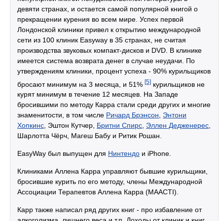
девяти странах, и остается самой популярной книгой о
прекращении курения во всем мире. Успех первой
Лондонской клиники привел к открытию международной
сети из 100 клиник Easyway в 35 странах, не считая
производства звуковых компакт-дисков и DVD. В клинике
имеется система возврата денег в случае неудачи. По
утверждениям клиники, процент успеха - 90% курильщиков
[5]
бросают минимум на 3 месяца, и 51%
курильщиков не
курят минимум в течение 12 месяцев. На Западе
бросившими по методу Карра стали среди других и многие
знаменитости, в том числе
Ричард Брэнсон
,
Энтони
Хопкинс
, Эштон Кутчер,
Бритни Спирс
,
Эллен Дедженерес
,
Шарлотта Чёрч, Магеш Бабу и Ритик Рошан.
EasyWay был выпущен для
Нинтендо
и iPhone.
Клиниками Аллена Карра управляют бывшие курильщики,
бросившие курить по его методу, члены Международной
Ассоциации Терапевтов Аллена Карра (MAACTI).
Карр также написал ряд других книг - про избавление от
алкоголизма, лишнего веса и т.п. Доходы от клиник и книг